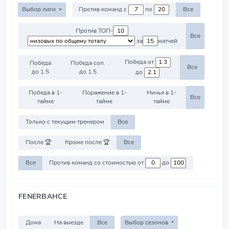
Выбор лиги
Против команд с
по
Все
Против ТОП-
Все
за
матчей
Победа от
Победа
Победа соп.
Все
до 1.5
до 1.5
до
Победа в 1-
Поражение в 1-
Ничья в 1-
Все
тайме
тайме
тайме
Только с текущим тренером
Все
После 🏆
Кроме после 🏆
Все
Все
Против команд со стоимостью от
до
FENERBAHCE
Дома
На выезде
Все
Выбор сезонов