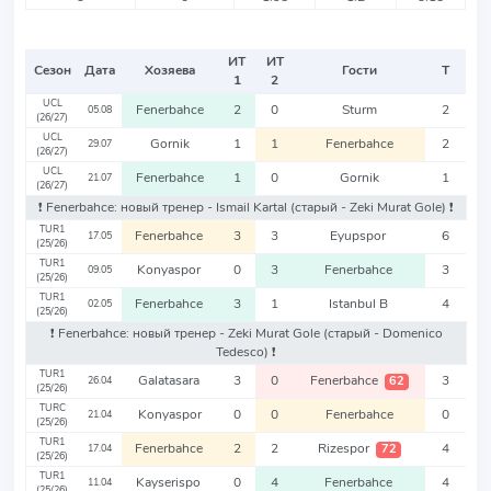
ИТ
ИТ
Сезон
Дата
Хозяева
Гости
Т
1
2
UCL
Fenerbahce
2
0
Sturm
2
05.08
(26/27)
UCL
Gornik
1
1
Fenerbahce
2
29.07
(26/27)
UCL
Fenerbahce
1
0
Gornik
1
21.07
(26/27)
❗️ Fenerbahce: новый тренер - Ismail Kartal
(старый - Zeki Murat Gole)
❗️
TUR1
Fenerbahce
3
3
Eyupspor
6
17.05
(25/26)
TUR1
Konyaspor
0
3
Fenerbahce
3
09.05
(25/26)
TUR1
Fenerbahce
3
1
Istanbul B
4
02.05
(25/26)
❗️ Fenerbahce: новый тренер - Zeki Murat Gole
(старый - Domenico
Tedesco)
❗️
TUR1
Galatasara
3
0
Fenerbahce
3
62
26.04
(25/26)
TURC
Konyaspor
0
0
Fenerbahce
0
21.04
(25/26)
TUR1
Fenerbahce
2
2
Rizespor
4
72
17.04
(25/26)
TUR1
Kayserispo
0
4
Fenerbahce
4
11.04
(25/26)