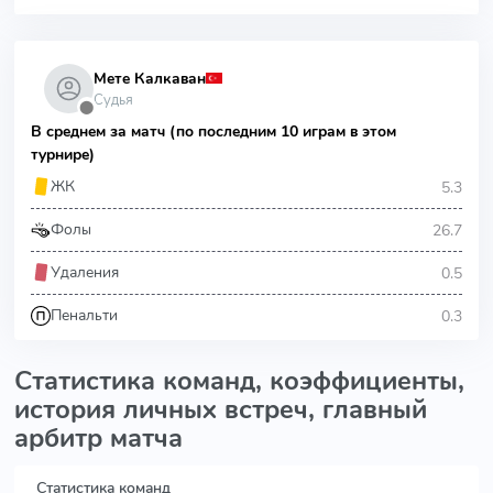
Мете Калкаван
Судья
⬤
В среднем за матч (по последним 10 играм в этом
турнире)
5.3
ЖК
26.7
Фолы
0.5
Удаления
0.3
Пенальти
Статистика команд, коэффициенты,
история личных встреч, главный
арбитр матча
Статистика команд