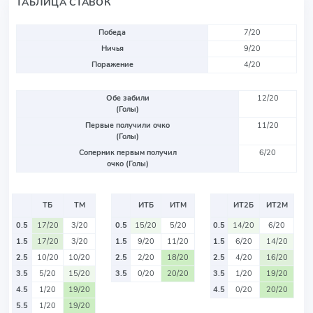
ТАБЛИЦА СТАВОК
Победа
7/20
Ничья
9/20
Поражение
4/20
Обе забили
12/20
(Голы)
Первые получили очко
11/20
(Голы)
Соперник первым получил
6/20
очко (Голы)
ТБ
ТМ
ИТБ
ИТМ
ИТ2Б
ИТ2М
0.5
17/20
3/20
0.5
15/20
5/20
0.5
14/20
6/20
1.5
17/20
3/20
1.5
9/20
11/20
1.5
6/20
14/20
2.5
10/20
10/20
2.5
2/20
18/20
2.5
4/20
16/20
3.5
5/20
15/20
3.5
0/20
20/20
3.5
1/20
19/20
4.5
1/20
19/20
4.5
0/20
20/20
5.5
1/20
19/20