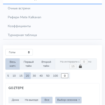
Очные встречи
Рефери Mete Kalkavan
Коэффициенты
Турнирная таблица
На интервале с
по
Весь
Первый
Второй
матч
тайм
тайм
5
10
15
20
30
40
50
100
GOZTEPE
Дома
На выезде
Все
Выбор сезонов