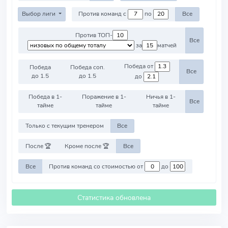
Выбор лиги
Против команд с
по
Все
Против ТОП-
Все
за
матчей
Победа от
Победа
Победа соп.
Все
до 1.5
до 1.5
до
Победа в 1-
Поражение в 1-
Ничья в 1-
Все
тайме
тайме
тайме
Только с текущим тренером
Все
После 🏆
Кроме после 🏆
Все
Все
Против команд со стоимостью от
до
Статистика обновлена