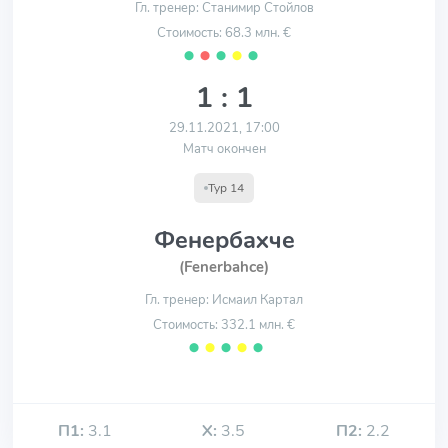
Гл. тренер: Станимир Стойлов
Стоимость: 68.3 млн. €
⬤
⬤
⬤
⬤
⬤
1 : 1
29.11.2021, 17:00
Матч окончен
Тур 14
Фенербахче
(Fenerbahce)
Гл. тренер: Исмаил Картал
Стоимость: 332.1 млн. €
⬤
⬤
⬤
⬤
⬤
П1:
3.1
Х:
3.5
П2:
2.2