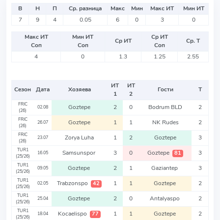
В
Н
П
Ср. разница
Макс
Мин
Макс ИТ
Мин ИТ
7
9
4
0.05
6
0
3
0
Макс ИТ
Мин ИТ
Ср ИТ
Ср ИТ
Ср. Т
Соп
Соп
Соп
4
0
1.3
1.25
2.55
ИТ
ИТ
Сезон
Дата
Хозяева
Гости
Т
1
2
FRIC
Goztepe
2
0
Bodrum BLD
2
02.08
(26)
FRIC
Goztepe
1
1
NK Rudes
2
26.07
(26)
FRIC
Zorya Luha
1
2
Goztepe
3
23.07
(26)
TUR1
Samsunspor
3
0
Goztepe
3
81
16.05
(25/26)
TUR1
Goztepe
2
1
Gaziantep
3
09.05
(25/26)
TUR1
Trabzonspo
1
1
Goztepe
2
42
02.05
(25/26)
TUR1
Goztepe
2
0
Antalyaspo
2
25.04
(25/26)
TUR1
Kocaelispo
1
1
Goztepe
2
77
18.04
(25/26)