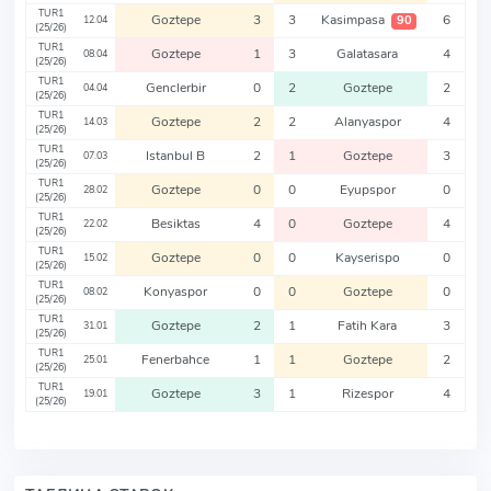
TUR1
Goztepe
3
3
Kasimpasa
6
90
12.04
(25/26)
TUR1
Goztepe
1
3
Galatasara
4
08.04
(25/26)
TUR1
Genclerbir
0
2
Goztepe
2
04.04
(25/26)
TUR1
Goztepe
2
2
Alanyaspor
4
14.03
(25/26)
TUR1
Istanbul B
2
1
Goztepe
3
07.03
(25/26)
TUR1
Goztepe
0
0
Eyupspor
0
28.02
(25/26)
TUR1
Besiktas
4
0
Goztepe
4
22.02
(25/26)
TUR1
Goztepe
0
0
Kayserispo
0
15.02
(25/26)
TUR1
Konyaspor
0
0
Goztepe
0
08.02
(25/26)
TUR1
Goztepe
2
1
Fatih Kara
3
31.01
(25/26)
TUR1
Fenerbahce
1
1
Goztepe
2
25.01
(25/26)
TUR1
Goztepe
3
1
Rizespor
4
19.01
(25/26)