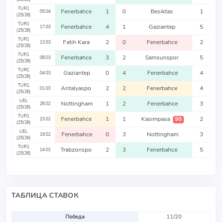
TUR1
Fenerbahce
1
0
Besiktas
1
05.04
(25/26)
TUR1
Fenerbahce
4
1
Gaziantep
5
17.03
(25/26)
TUR1
Fatih Kara
2
0
Fenerbahce
2
13.03
(25/26)
TUR1
Fenerbahce
3
2
Samsunspor
5
08.03
(25/26)
TURC
Gaziantep
0
4
Fenerbahce
4
04.03
(25/26)
TUR1
Antalyaspo
2
2
Fenerbahce
4
01.03
(25/26)
UEL
Nottingham
1
2
Fenerbahce
3
26.02
(25/26)
TUR1
Fenerbahce
1
1
Kasimpasa
2
90
23.02
(25/26)
UEL
Fenerbahce
0
3
Nottingham
3
19.02
(25/26)
TUR1
Trabzonspo
2
3
Fenerbahce
5
14.02
(25/26)
ТАБЛИЦА СТАВОК
Победа
11/20