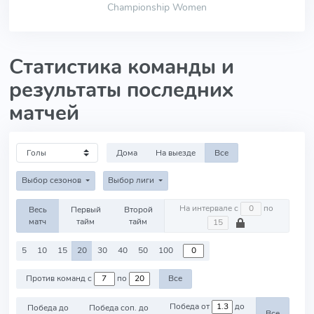
Championship Women
Статистика команды и
результаты последних
матчей
Дома
На выезде
Все
Выбор сезонов
Выбор лиги
На интервале с
по
Весь
Первый
Второй
матч
тайм
тайм
5
10
15
20
30
40
50
100
Против команд с
по
Все
Победа от
до
Победа до
Победа соп. до
Все