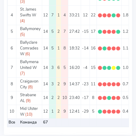
(3)
St. James
4
Swifts W
12
7
1
4
33:21
12
22
⬤
⬤
⬤
⬤
⬤
1.83
(4)
Ballymoney
5
14
5
2
7
27:42
-15
17
⬤
⬤
⬤
⬤
⬤
1.21
4
(5)
Ballyclare
6
Comrades
14
5
1
8
18:32
-14
16
⬤
⬤
⬤
⬤
⬤
1.14
3
W
(6)
Ballymena
7
United W
14
3
6
5
16:20
-4
15
⬤
⬤
⬤
⬤
⬤
1.07
2
(7)
Craigavon
8
14
3
2
9
14:37
-23
11
⬤
⬤
⬤
⬤
⬤
0.79
3
City
(8)
Strabane
9
14
2
2
10
23:40
-17
8
⬤
⬤
⬤
⬤
⬤
0.57
AL
(9)
Mid Ulster
10
12
1
2
9
12:41
-29
5
⬤
⬤
⬤
⬤
⬤
0.42
4
W
(10)
Все
Команда
67
4