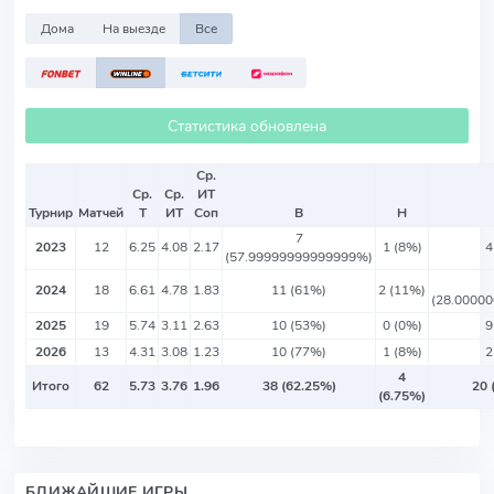
Дома
На выезде
Все
Статистика обновлена
Ср.
Ср.
Ср.
ИТ
Турнир
Матчей
Т
ИТ
Соп
В
Н
7
2023
12
6.25
4.08
2.17
1 (8%)
4
(57.99999999999999%)
2024
18
6.61
4.78
1.83
11 (61%)
2 (11%)
(28.0000
2025
19
5.74
3.11
2.63
10 (53%)
0 (0%)
9
2026
13
4.31
3.08
1.23
10 (77%)
1 (8%)
2
4
Итого
62
5.73
3.76
1.96
38 (62.25%)
20 
(6.75%)
БЛИЖАЙШИЕ ИГРЫ