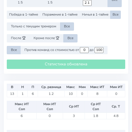
1.5
1.5
Победа в 1-тайме
Поражение в 1-тайме
Ничья в 1-тайме
Все
Только с текущим тренером
Все
После 🏆
Кроме после 🏆
Все
Все
Против команд со стоимостью от
до
Статистика обновлена
В
Н
П
Ср. разница
Макс
Мин
Макс ИТ
Мин ИТ
13
1
6
1.2
10
0
8
0
Макс ИТ
Мин ИТ
Ср ИТ
Ср ИТ
Ср. Т
Соп
Соп
Соп
6
0
3
1.8
4.8