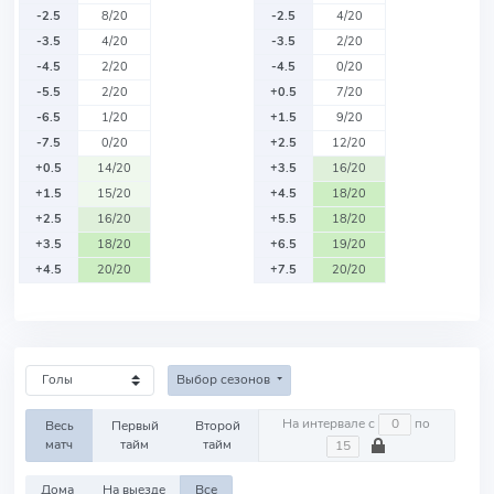
-2.5
8/20
-2.5
4/20
-3.5
4/20
-3.5
2/20
-4.5
2/20
-4.5
0/20
-5.5
2/20
+0.5
7/20
-6.5
1/20
+1.5
9/20
-7.5
0/20
+2.5
12/20
+0.5
14/20
+3.5
16/20
+1.5
15/20
+4.5
18/20
+2.5
16/20
+5.5
18/20
+3.5
18/20
+6.5
19/20
+4.5
20/20
+7.5
20/20
Выбор сезонов
На интервале с
по
Весь
Первый
Второй
матч
тайм
тайм
Дома
На выезде
Все