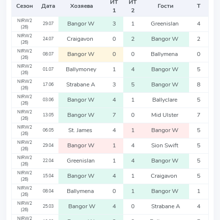
ИТ
ИТ
Сезон
Дата
Хозяева
Гости
Т
1
2
NIRW2
Bangor W
3
1
Greenislan
4
29.07
(26)
NIRW2
Craigavon
0
2
Bangor W
2
24.07
(26)
NIRW2
Bangor W
0
0
Ballymena
0
08.07
(26)
NIRW2
Ballymoney
1
4
Bangor W
5
01.07
(26)
NIRW2
Strabane A
3
5
Bangor W
8
17.06
(26)
NIRW2
Bangor W
4
1
Ballyclare
5
03.06
(26)
NIRW2
Bangor W
7
0
Mid Ulster
7
13.05
(26)
NIRW2
St. James
4
1
Bangor W
5
06.05
(26)
NIRW2
Bangor W
1
4
Sion Swift
5
29.04
(26)
NIRW2
Greenislan
1
4
Bangor W
5
22.04
(26)
NIRW2
Bangor W
4
1
Craigavon
5
15.04
(26)
NIRW2
Ballymena
0
1
Bangor W
1
08.04
(26)
NIRW2
Bangor W
4
0
Strabane A
4
25.03
(26)
NIRW2