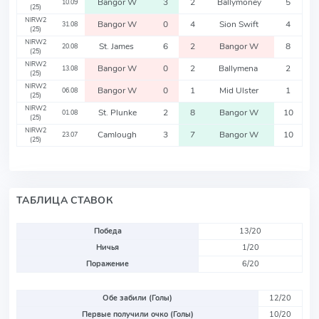
Bangor W
3
2
Ballymoney
5
10.09
(25)
NIRW2
Bangor W
0
4
Sion Swift
4
31.08
(25)
NIRW2
St. James
6
2
Bangor W
8
20.08
(25)
NIRW2
Bangor W
0
2
Ballymena
2
13.08
(25)
NIRW2
Bangor W
0
1
Mid Ulster
1
06.08
(25)
NIRW2
St. Plunke
2
8
Bangor W
10
01.08
(25)
NIRW2
Camlough
3
7
Bangor W
10
23.07
(25)
ТАБЛИЦА СТАВОК
Победа
13/20
Ничья
1/20
Поражение
6/20
Обе забили (Голы)
12/20
Первые получили очко (Голы)
10/20