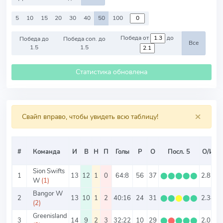
5
10
15
20
30
40
50
100
Победа от
до
Победа до
Победа соп. до
Все
1.5
1.5
Статистика обновлена
×
Свайп вправо, чтобы увидеть всю таблицу!
#
Команда
И
В
Н
П
Голы
Р
О
Посл. 5
О/И
Sion Swifts
1
13
12
1
0
64:8
56
37
⬤
⬤
⬤
⬤
⬤
2.85
5
W
(1)
Bangor W
2
13
10
1
2
40:16
24
31
⬤
⬤
⬤
⬤
⬤
2.38
4
(2)
Greenisland
3
14
9
2
3
32:22
10
29
⬤
⬤
⬤
⬤
⬤
2.07
3