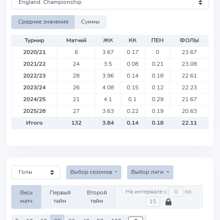
Средние значения
Суммы
Турнир
Матчей
ЖК
КК
ПЕН
ФОЛЫ
2020/21
6
3.67
0.17
0
23.67
2021/22
24
3.5
0.08
0.21
23.08
2022/23
28
3.96
0.14
0.18
22.61
2023/24
26
4.08
0.15
0.12
22.23
2024/25
21
4.1
0.1
0.29
21.67
2025/26
27
3.63
0.22
0.19
20.63
Итого
132
3.84
0.14
0.18
22.11
Выбор сезонов
Выбор лиги
На интервале с
по
Весь
Первый
Второй
матч
тайм
тайм