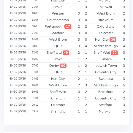
Hull City
2
1
Norwich
3
ENG2 (25/26)
02.05
Stoke
1
3
Millwall
4
ENG2 (25/26)
21.04
Preston
0
2
West Brom
2
ENG2 (25/26)
18.04
Southampton
3
0
Blackburn
3
ENG2 (25/26)
14.04
Portsmouth
2
2
Oxford Utd
4
17
ENG2 (25/26)
06.04
Watford
0
0
Leicester
0
ENG2 (25/26)
21.03
West Brom
3
0
Hull City
3
36
ENG2 (25/26)
14.03
QPR
0
4
Middlesbrough
4
ENG2 (25/26)
08.03
Sheff Utd
2
1
Sheff Wed
3
49
90
ENG2 (25/26)
22.02
Stoke
1
2
Fulham
3
ENGC (25/26)
15.02
Derby
1
2
Ipswich Town
3
90
ENG2 (25/26)
07.02
QPR
2
1
Coventry City
3
ENG2 (25/26)
31.01
Hull City
2
1
Swansea
3
ENG2 (25/26)
24.01
West Brom
2
3
Middlesbrough
5
ENG2 (25/26)
16.01
Sheff Wed
0
2
Brentford
2
ENGC (25/26)
10.01
Charlton
1
1
Coventry City
2
ENG2 (25/26)
01.01
Leicester
1
2
Watford
3
ENG2 (25/26)
26.12
Sheff Utd
1
1
Norwich
2
ENG2 (25/26)
09.12