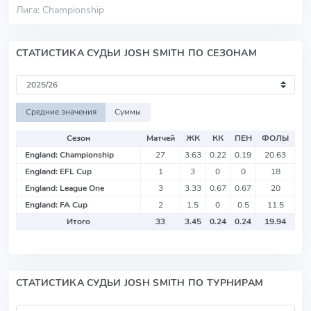
Лига: Championship
СТАТИСТИКА СУДЬИ JOSH SMITH ПО СЕЗОНАМ
Средние значения
Суммы
Сезон
Матчей
ЖК
КК
ПЕН
ФОЛЫ
England: Championship
27
3.63
0.22
0.19
20.63
England: EFL Cup
1
3
0
0
18
England: League One
3
3.33
0.67
0.67
20
England: FA Cup
2
1.5
0
0.5
11.5
Итого
33
3.45
0.24
0.24
19.94
СТАТИСТИКА СУДЬИ JOSH SMITH ПО ТУРНИРАМ