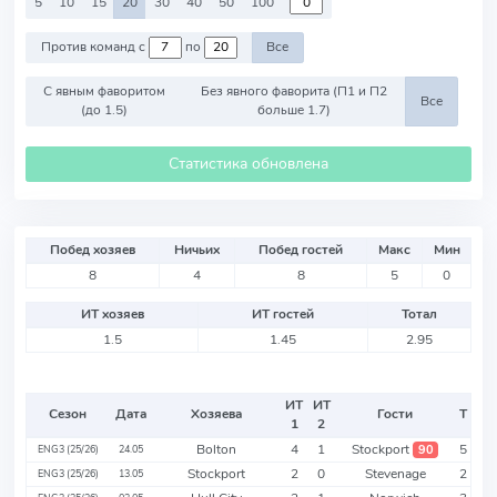
5
10
15
20
30
40
50
100
Против команд с
по
Все
С явным фаворитом
Без явного фаворита (П1 и П2
Все
(до 1.5)
больше 1.7)
Статистика обновлена
Побед хозяев
Ничьих
Побед гостей
Макс
Мин
8
4
8
5
0
ИТ хозяев
ИТ гостей
Тотал
1.5
1.45
2.95
ИТ
ИТ
Сезон
Дата
Хозяева
Гости
Т
1
2
Bolton
4
1
Stockport
5
90
ENG3 (25/26)
24.05
Stockport
2
0
Stevenage
2
ENG3 (25/26)
13.05