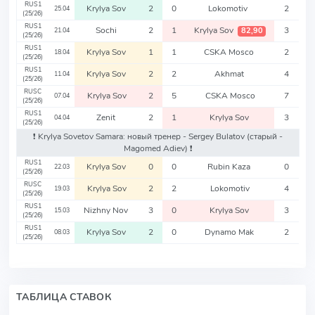
RUS1
Krylya Sov
2
0
Lokomotiv
2
25.04
(25/26)
RUS1
Sochi
2
1
Krylya Sov
3
82,90
21.04
(25/26)
RUS1
Krylya Sov
1
1
CSKA Mosco
2
18.04
(25/26)
RUS1
Krylya Sov
2
2
Akhmat
4
11.04
(25/26)
RUSC
Krylya Sov
2
5
CSKA Mosco
7
07.04
(25/26)
RUS1
Zenit
2
1
Krylya Sov
3
04.04
(25/26)
❗️ Krylya Sovetov Samara: новый тренер - Sergey Bulatov
(старый -
Magomed Adiev)
❗️
RUS1
Krylya Sov
0
0
Rubin Kaza
0
22.03
(25/26)
RUSC
Krylya Sov
2
2
Lokomotiv
4
19.03
(25/26)
RUS1
Nizhny Nov
3
0
Krylya Sov
3
15.03
(25/26)
RUS1
Krylya Sov
2
0
Dynamo Mak
2
08.03
(25/26)
ТАБЛИЦА СТАВОК