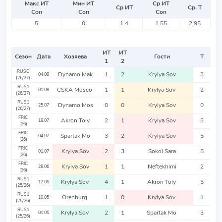
Макс ИТ
Мин ИТ
Ср ИТ
Ср ИТ
Ср. Т
Соп
Соп
Соп
5
0
1.4
1.55
2.95
ИТ
ИТ
Сезон
Дата
Хозяева
Гости
Т
1
2
RUSC
Dynamo Mak
1
2
Krylya Sov
3
04.08
(26/27)
RUS1
CSKA Mosco
1
1
Krylya Sov
2
01.08
(26/27)
RUS1
Dynamo Mos
0
0
Krylya Sov
0
25.07
(26/27)
FRIC
Akron Toly
2
1
Krylya Sov
3
18.07
(26)
FRIC
Spartak Mo
3
2
Krylya Sov
5
04.07
(26)
FRIC
Krylya Sov
2
3
Sokol Sara
5
01.07
(26)
FRIC
Krylya Sov
1
1
Neftekhimi
2
28.06
(26)
RUS1
Krylya Sov
4
1
Akron Toly
5
17.05
(25/26)
RUS1
Orenburg
1
0
Krylya Sov
1
10.05
(25/26)
RUS1
Krylya Sov
2
1
Spartak Mo
3
01.05
(25/26)