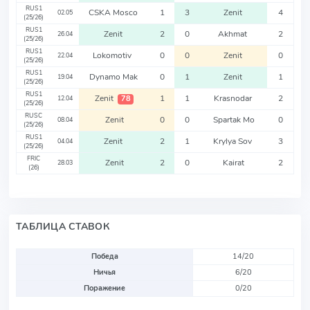
RUS1
CSKA Mosco
1
3
Zenit
4
02.05
(25/26)
RUS1
Zenit
2
0
Akhmat
2
26.04
(25/26)
RUS1
Lokomotiv
0
0
Zenit
0
22.04
(25/26)
RUS1
Dynamo Mak
0
1
Zenit
1
19.04
(25/26)
RUS1
Zenit
1
1
Krasnodar
2
78
12.04
(25/26)
RUSC
Zenit
0
0
Spartak Mo
0
08.04
(25/26)
RUS1
Zenit
2
1
Krylya Sov
3
04.04
(25/26)
FRIC
Zenit
2
0
Kairat
2
28.03
(26)
ТАБЛИЦА СТАВОК
Победа
14/20
Ничья
6/20
Поражение
0/20