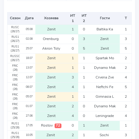
ИТ
ИТ
Сезон
Дата
Хозяева
Гости
Т
1
2
RUSC
Zenit
1
0
Baltika Ka
1
05.08
(26/27)
RUS1
Orenburg
0
3
Zenit
3
02.08
(26/27)
RUS1
Akron Toly
0
5
Zenit
5
25.07
(26/27)
RUSSC
Zenit
1
1
Spartak Mo
2
18.07
(26/27)
FRIC
Zenit
1
1
Dynamo Mak
2
13.07
(26)
FRIC
Zenit
3
1
Crvena Zve
4
12.07
(26)
FRIC
Zenit
4
1
Neftchi Fe
5
08.07
(26)
FRIC
Zenit
1
1
Gimnasia L
2
05.07
(26)
FRIC
Zenit
2
0
Dynamo Mak
2
01.07
(26)
FRIC
Zenit
4
0
Leningrade
4
27.06
(26)
RUS1
Rostov
0
1
Zenit
1
72
17.05
(25/26)
RUS1
Zenit
2
1
Sochi
3
10.05
(25/26)