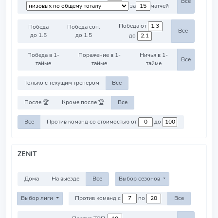
Все
за
матчей
Победа от
Победа
Победа соп.
Все
до 1.5
до 1.5
до
Победа в 1-
Поражение в 1-
Ничья в 1-
Все
тайме
тайме
тайме
Только с текущим тренером
Все
После 🏆
Кроме после 🏆
Все
Все
Против команд со стоимостью от
до
ZENIT
Дома
На выезде
Все
Выбор сезонов
Выбор лиги
Против команд с
по
Все