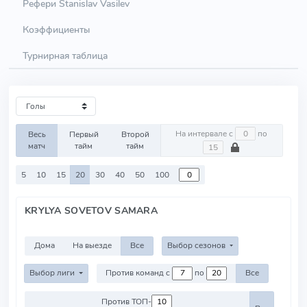
Рефери Stanislav Vasilev
Коэффициенты
Турнирная таблица
На интервале с
по
Весь
Первый
Второй
матч
тайм
тайм
5
10
15
20
30
40
50
100
KRYLYA SOVETOV SAMARA
Дома
На выезде
Все
Выбор сезонов
Выбор лиги
Против команд с
по
Все
Против ТОП-