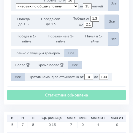
Против ТОП-
Все
за
матчей
Победа от
Победа
Победа соп.
Все
до 1.5
до 1.5
до
Победа в 1-
Поражение в 1-
Ничья в 1-
Все
тайме
тайме
тайме
Только с текущим тренером
Все
После 🏆
Кроме после 🏆
Все
Все
Против команд со стоимостью от
до
Статистика обновлена
В
Н
П
Ср. разница
Макс
Мин
Макс ИТ
Мин ИТ
5
7
8
-0.15
7
0
4
0