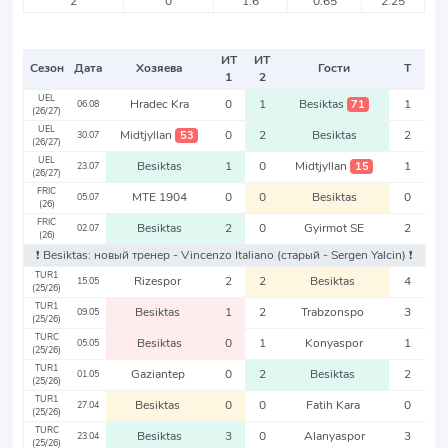
2
0
1.6
0.65
2.25
ИТ
ИТ
Сезон
Дата
Хозяева
Гости
Т
1
2
UEL
Hradec Kra
0
1
Besiktas
1
71
06.08
(26/27)
UEL
Midtjyllan
0
2
Besiktas
2
53
30.07
(26/27)
UEL
Besiktas
1
0
Midtjyllan
1
15
23.07
(26/27)
FRIC
MTE 1904
0
0
Besiktas
0
05.07
(26)
FRIC
Besiktas
2
0
Gyirmot SE
2
02.07
(26)
❗️ Besiktas: новый тренер - Vincenzo Italiano
(старый - Sergen Yalcin)
❗️
TUR1
Rizespor
2
2
Besiktas
4
15.05
(25/26)
TUR1
Besiktas
1
2
Trabzonspo
3
09.05
(25/26)
TURC
Besiktas
0
1
Konyaspor
1
05.05
(25/26)
TUR1
Gaziantep
0
2
Besiktas
2
01.05
(25/26)
TUR1
Besiktas
0
0
Fatih Kara
0
27.04
(25/26)
TURC
Besiktas
3
0
Alanyaspor
3
23.04
(25/26)