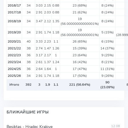
2016/17
34
3.03
2.15
0.88
23 (68%)
8 (24%)
2017/18
34
2.91
2.03
0.88
21 (62%)
8 (24%)
19
2018/19
34
3.47
2.12
1.35
8 (24%)
(56.00000000000001%)
19
2019/20
34
2.91
1.74
1.18
5 (15%)
(56.00000000000001%)
(28.99
2020/21
40
3.33
2.23
1.1
26 (65%)
6 (15%)
2021/22
38
2.74
1.47
1.26
15 (39%)
14 (37%)
2022/23
36
3.17
2.17
1
23 (64%)
9 (25%)
2023/24
38
2.61
1.37
1.24
16 (42%)
8 (21%)
2024/25
36
2.64
1.64
1
17 (47%)
11 (31%)
2025/26
34
2.91
1.74
1.18
17 (50%)
9 (26%)
90
Итого
392
3
1.9
1.1
221 (56.64%)
(23.09%)
БЛИЖАЙШИЕ ИГРЫ
Besiktas - Hradec Kralove
12.08