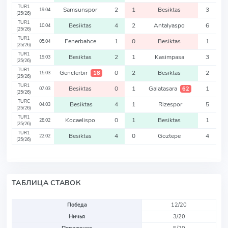
TUR1
Samsunspor
2
1
Besiktas
3
19.04
(25/26)
TUR1
Besiktas
4
2
Antalyaspo
6
10.04
(25/26)
TUR1
Fenerbahce
1
0
Besiktas
1
05.04
(25/26)
TUR1
Besiktas
2
1
Kasimpasa
3
19.03
(25/26)
TUR1
Genclerbir
0
2
Besiktas
2
18
15.03
(25/26)
TUR1
Besiktas
0
1
Galatasara
1
62
07.03
(25/26)
TURC
Besiktas
4
1
Rizespor
5
04.03
(25/26)
TUR1
Kocaelispo
0
1
Besiktas
1
28.02
(25/26)
TUR1
Besiktas
4
0
Goztepe
4
22.02
(25/26)
ТАБЛИЦА СТАВОК
Победа
12/20
Ничья
3/20