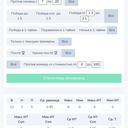
Против команд с
по
Все
Победа от
до
Победа до
Победа соп. до
Все
1.5
1.5
Победа в 1-тайме
Поражение в 1-тайме
Ничья в 1-тайме
Все
Только с текущим тренером
Все
После 🏆
Кроме после 🏆
Все
Все
Против команд со стоимостью от
до
Статистика обновлена
В
Н
П
Ср. разница
Макс
Мин
Макс ИТ
Мин ИТ
12
3
5
0.95
6
0
4
0
Макс ИТ
Мин ИТ
Ср ИТ
Ср ИТ
Ср. Т
Соп
Соп
Соп