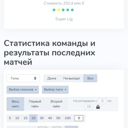
Стоимость: 202.4 млн. €
⬤
⬤
⬤
⬤
⬤
Super Lig
Статистика команды и
результаты последних
матчей
Дома
На выезде
Все
Выбор сезонов
Выбор лиги
На интервале с
по
Весь
Первый
Второй
матч
тайм
тайм
5
10
15
20
30
40
50
100