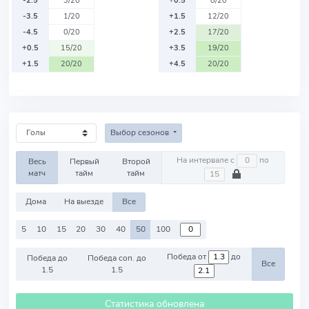
-2.5
3/20
+0.5
8/20
-3.5
1/20
+1.5
12/20
-4.5
0/20
+2.5
17/20
+0.5
15/20
+3.5
19/20
+1.5
20/20
+4.5
20/20
Выбор сезонов
На интервале с
по
Весь
Первый
Второй
матч
тайм
тайм
Дома
На выезде
Все
5
10
15
20
30
40
50
100
Победа от
до
Победа до
Победа соп. до
Все
1.5
1.5
Статистика обновлена