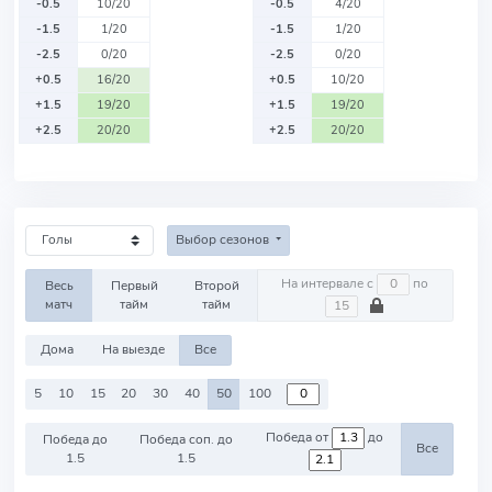
-0.5
10/20
-0.5
4/20
-1.5
1/20
-1.5
1/20
-2.5
0/20
-2.5
0/20
+0.5
16/20
+0.5
10/20
+1.5
19/20
+1.5
19/20
+2.5
20/20
+2.5
20/20
Выбор сезонов
На интервале с
по
Весь
Первый
Второй
матч
тайм
тайм
Дома
На выезде
Все
5
10
15
20
30
40
50
100
Победа от
до
Победа до
Победа соп. до
Все
1.5
1.5