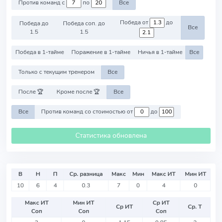
Против команд с
по
Все
Победа от
до
Победа до
Победа соп. до
Все
1.5
1.5
Победа в 1-тайме
Поражение в 1-тайме
Ничья в 1-тайме
Все
Только с текущим тренером
Все
После 🏆
Кроме после 🏆
Все
Все
Против команд со стоимостью от
до
Статистика обновлена
В
Н
П
Ср. разница
Макс
Мин
Макс ИТ
Мин ИТ
10
6
4
0.3
7
0
4
0
Макс ИТ
Мин ИТ
Ср ИТ
Ср ИТ
Ср. Т
Соп
Соп
Соп