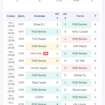
3
0
1.15
0.85
2
ИТ
ИТ
Сезон
Дата
Хозяева
Гости
Т
1
2
MA1
Difaa El J
1
3
RSB Berkan
4
05.07
(25/26)
MA1
RSB Berkan
1
0
WAC Casabl
1
02.07
(25/26)
MA1
FUS Rabat
2
1
RSB Berkan
3
28.06
(25/26)
MA1
RSB Berkan
2
2
FAR Rabat
4
25.06
(25/26)
MA1
MAS Fes
1
2
RSB Berkan
3
90
21.06
(25/26)
MA1
RSB Berkan
0
0
OC Safi
0
18.06
(25/26)
MA1
HUSA Agadi
1
0
RSB Berkan
1
14.06
(25/26)
MA1
RSB Berkan
1
0
Ittihad Ta
1
08.06
(25/26)
MA1
Raja Casab
0
1
RSB Berkan
1
03.06
(25/26)
MA1
RSB Berkan
1
0
Renaissanc
1
24.05
(25/26)
MA1
CODM
0
1
RSB Berkan
1
10.05
(25/26)
MA1
RSB Berkan
4
3
Uts Union
7
07.05