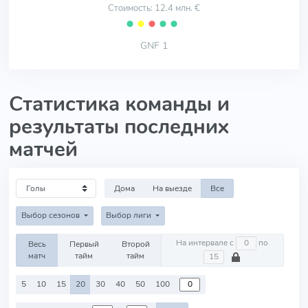
Стоимость: 12.4 млн. €
⬤
⬤
⬤
⬤
⬤
GNF 1
Статистика команды и
результаты последних
матчей
Дома
На выезде
Все
Выбор сезонов
Выбор лиги
На интервале с
по
Весь
Первый
Второй
матч
тайм
тайм
5
10
15
20
30
40
50
100