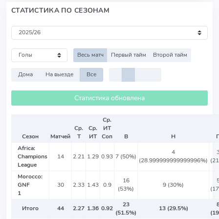
СТАТИСТИКА ПО СЕЗОНАМ
Весь матч
Первый тайм
Второй тайм
Дома
На выезде
Все
Статистика обновлена
Ср.
Ср.
Ср.
ИТ
Сезон
Матчей
Т
ИТ
Соп
В
Н
Africa:
4
Champions
14
2.21
1.29
0.93
7 (50%)
(28.999999999999996%)
(2
League
Morocco:
16
GNF
30
2.33
1.43
0.9
9 (30%)
(53%)
(1
1
23
Итого
44
2.27
1.36
0.92
13 (29.5%)
(51.5%)
(1