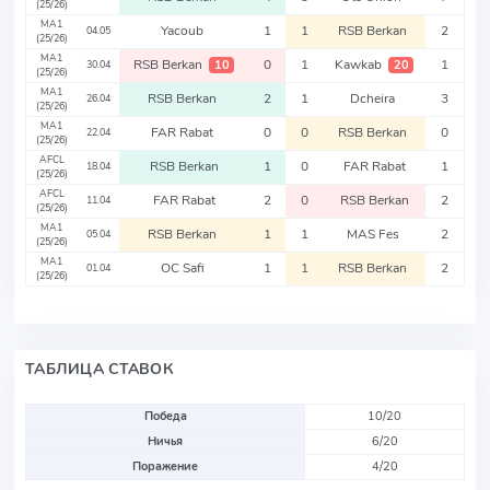
(25/26)
MA1
Yacoub
1
1
RSB Berkan
2
04.05
(25/26)
MA1
RSB Berkan
0
1
Kawkab
1
10
20
30.04
(25/26)
MA1
RSB Berkan
2
1
Dcheira
3
26.04
(25/26)
MA1
FAR Rabat
0
0
RSB Berkan
0
22.04
(25/26)
AFCL
RSB Berkan
1
0
FAR Rabat
1
18.04
(25/26)
AFCL
FAR Rabat
2
0
RSB Berkan
2
11.04
(25/26)
MA1
RSB Berkan
1
1
MAS Fes
2
05.04
(25/26)
MA1
OC Safi
1
1
RSB Berkan
2
01.04
(25/26)
ТАБЛИЦА СТАВОК
Победа
10/20
Ничья
6/20
Поражение
4/20