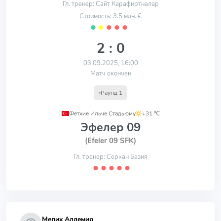
Гл. тренер: Сайт Карафиртналар
Стоимость: 3.5 млн. €
⬤
⬤
⬤
⬤
⬤
2 : 0
03.09.2025, 16:00
Матч окончен
Раунд 1
Фетхие Ильче Стадьюму
,
+31 ℃
Эфелер 09
(Efeler 09 SFK)
Гл. тренер: Серкан Базия
⬤
⬤
⬤
⬤
⬤
Мелих Алдемир