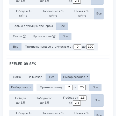
до 1.5
до 1.5
до
Победа в 1-
Поражение в 1-
Ничья в 1-
Все
тайме
тайме
тайме
Только с текущим тренером
Все
После 🏆
Кроме после 🏆
Все
Все
Против команд со стоимостью от
до
EFELER 09 SFK
Дома
На выезде
Все
Выбор сезонов
Выбор лиги
Против команд с
по
Все
Победа от
Победа
Победа соп.
Все
до 1.5
до 1.5
до
Победа в 1-
Поражение в 1-
Ничья в 1-
Все