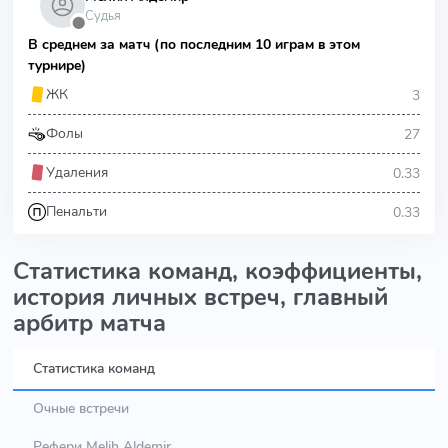
Судья
⬤
В среднем за матч (по последним 10 играм в этом
турнире)
3
ЖК
27
Фолы
0.33
Удаления
0.33
Пенальти
Статистика команд, коэффициенты,
история личных встреч, главный
арбитр матча
Статистика команд
Очные встречи
Рефери Melih Aldemir