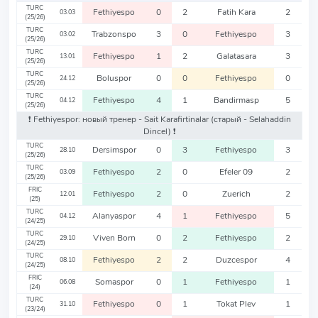
TURC
Fethiyespo
0
2
Fatih Kara
2
03.03
(25/26)
TURC
Trabzonspo
3
0
Fethiyespo
3
03.02
(25/26)
TURC
Fethiyespo
1
2
Galatasara
3
13.01
(25/26)
TURC
Boluspor
0
0
Fethiyespo
0
24.12
(25/26)
TURC
Fethiyespo
4
1
Bandirmasp
5
04.12
(25/26)
❗️ Fethiyespor: новый тренер - Sait Karafirtinalar
(старый - Selahaddin
Dincel)
❗️
TURC
Dersimspor
0
3
Fethiyespo
3
28.10
(25/26)
TURC
Fethiyespo
2
0
Efeler 09
2
03.09
(25/26)
FRIC
Fethiyespo
2
0
Zuerich
2
12.01
(25)
TURC
Alanyaspor
4
1
Fethiyespo
5
04.12
(24/25)
TURC
Viven Born
0
2
Fethiyespo
2
29.10
(24/25)
TURC
Fethiyespo
2
2
Duzcespor
4
08.10
(24/25)
FRIC
Somaspor
0
1
Fethiyespo
1
06.08
(24)
TURC
Fethiyespo
0
1
Tokat Plev
1
31.10
(23/24)