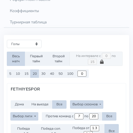
Коэффициенты
Турнирная таблица
На интервале с
по
Весь
Первый
Второй
матч
тайм
тайм
5
10
15
20
30
40
50
100
FETHIYESPOR
Дома
На выезде
Все
Выбор сезонов
Выбор лиги
Против команд с
по
Все
Победа от
Победа
Победа соп.
Все