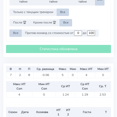
тайме
тайме
тайме
Только с текущим тренером
Все
После 🏆
Кроме после 🏆
Все
Все
Против команд со стоимостью от
до
Статистика обновлена
В
Н
П
Ср. разница
Макс
Мин
Макс ИТ
Мин ИТ
7
2
8
-0.06
5
0
4
0
Макс ИТ
Мин ИТ
Ср ИТ
Ср ИТ
Ср. Т
Соп
Соп
Соп
4
0
1.24
1.29
2.53
ИТ
ИТ
Сезон
Дата
Хозяева
Гости
Т
1
2