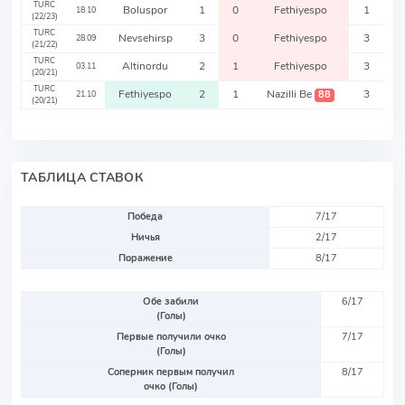
TURC
Boluspor
1
0
Fethiyespo
1
18.10
(22/23)
TURC
Nevsehirsp
3
0
Fethiyespo
3
28.09
(21/22)
TURC
Altinordu
2
1
Fethiyespo
3
03.11
(20/21)
TURC
Fethiyespo
2
1
Nazilli Be
3
88
21.10
(20/21)
ТАБЛИЦА СТАВОК
Победа
7/17
Ничья
2/17
Поражение
8/17
Обе забили
6/17
(Голы)
Первые получили очко
7/17
(Голы)
Соперник первым получил
8/17
очко (Голы)