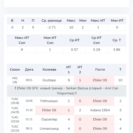
В
Н
П
Ср. разница
Макс
Мин
Макс ИТ
Мин ИТ
0
2
5
-2.71
10
2
1
0
Макс ИТ
Мин ИТ
Ср ИТ
Ср ИТ
Ср. Т
Соп
Соп
Соп
9
1
0.57
3.29
3.86
ИТ
ИТ
Сезон
Дата
Хозяева
Гости
Т
1
2
FRIC
Goztepe
9
1
Efeler 09
10
06.01
(26)
❗️ Efeler 09 SFK: новый тренер - Serkan Baziya
(старый - Anil Can
Yolgormez)
❗️
TURC
Fethiyespo
2
0
Efeler 09
2
03.09
(25/26)
TURC
Efeler 09
1
2
Adana 1954
3
31.10
(24/25)
TURC
Gaziantep
4
0
Efeler 09
4
01.11
(23/24)
TURC
Umraniyesp
4
0
Efeler 09
4
08.11
(22/23)