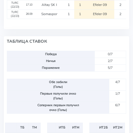
TURC
Altay SK I
1
1
Efeler 09
2
17.10
(22/23)
TURC
Somaspor
1
1
Efeler 09
2
26.09
(22/23)
ТАБЛИЦА СТАВОК
Победа
0/7
Ничья
2/7
Поражение
5/7
Обе забили
4/7
(Голы)
Первые получили очко
1/7
(Голы)
Соперник первым получил
6/7
очко (Голы)
ТБ
ТМ
ИТБ
ИТМ
ИТ2Б
ИТ2М