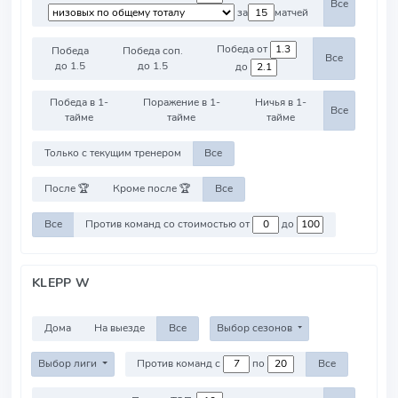
Все
за
матчей
Победа от
Победа
Победа соп.
Все
до 1.5
до 1.5
до
Победа в 1-
Поражение в 1-
Ничья в 1-
Все
тайме
тайме
тайме
Только с текущим тренером
Все
После 🏆
Кроме после 🏆
Все
Все
Против команд со стоимостью от
до
KLEPP W
Дома
На выезде
Все
Выбор сезонов
Выбор лиги
Против команд с
по
Все