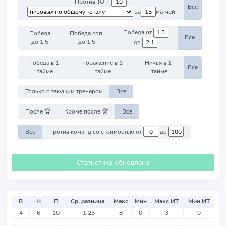
Против ТОП-
Все
за
матчей
Победа от
Победа
Победа соп.
Все
до 1.5
до 1.5
до
Победа в 1-
Поражение в 1-
Ничья в 1-
Все
тайме
тайме
тайме
Только с текущим тренером
Все
После 🏆
Кроме после 🏆
Все
Все
Против команд со стоимостью от
до
Статистика обновлена
В
Н
П
Ср. разница
Макс
Мин
Макс ИТ
Мин ИТ
4
6
10
-1.25
8
0
3
0