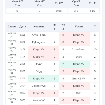
Макс ИТ
Мин ИТ
Ср ИТ
Ср ИТ
Ср. Т
Соп
Соп
Соп
9
0
0.95
3.2
4.15
ИТ
ИТ
Сезон
Дата
Хозяева
Гости
Т
1
2
NORW2
Arna-Bjorn
6
0
Klepp W
6
02.08
(26)
NORW2
Fyllingsda
2
0
Klepp W
2
20.06
(26)
NORW2
Klepp W
1
9
Arna-Bjorn
10
14.06
(26)
NORW2
Klepp W
0
2
Start
2
31.05
(26)
NORW2
Bryne
1
2
Klepp W
3
23.05
(26)
NORW2
Frigg
3
2
Klepp W
5
09.05
(26)
NORW2
Klepp W
5
4
Grei KE W
9
03.05
(26)
NORW2
Viking (Wo
5
0
Klepp W
5
25.04
(26)
NORW2
Klepp W
1
2
Odd
3
19.04
(26)
NORW2
Asane W
7
0
Klepp W
7
28.03
(26)