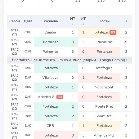
3
0
1.1
1.15
2.25
ИТ
ИТ
Сезон
Дата
Хозяева
Гости
Т
1
2
BRA2
Cuiaba
1
1
Fortaleza
2
63
09.08
(26)
BRAC
Fortaleza
3
2
Palmeiras
5
06.08
(26)
BRAC
Palmeiras
3
0
Fortaleza
3
02.08
(26)
❗️ Fortaleza: новый тренер - Paulo Autuori
(старый - Thiago Carpini)
❗️
BRA2
Fortaleza
1
0
Botafogo S
1
29.07
(26)
BRA2
Vila Nova
2
1
Fortaleza
3
22.07
(26)
BRA2
Fortaleza
1
0
Novorizont
1
18.07
(26)
BRA2
Atletico G
1
0
Fortaleza
1
33
12.07
(26)
BRA2
Fortaleza
2
0
Ponte Pret
2
03.07
(26)
BRA2
Fortaleza
2
1
Sport Reci
3
28.06
(26)
BRA2
CRB
1
1
Fortaleza
2
21.06
(26)
BRA2
Fortaleza
0
3
America MG
3
16.06
(26)