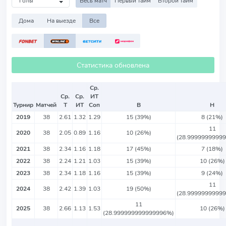
Весь матч
Первый тайм
Второй тайм
Дома
На выезде
Все
Статистика обновлена
Ср.
Ср.
Ср.
ИТ
Турнир
Матчей
Т
ИТ
Соп
В
Н
2019
38
2.61
1.32
1.29
15 (39%)
8 (21%)
11
2020
38
2.05
0.89
1.16
10 (26%)
(28.9999999999
2021
38
2.34
1.16
1.18
17 (45%)
7 (18%)
2022
38
2.24
1.21
1.03
15 (39%)
10 (26%)
2023
38
2.34
1.18
1.16
15 (39%)
9 (24%)
11
2024
38
2.42
1.39
1.03
19 (50%)
(28.9999999999
11
2025
38
2.66
1.13
1.53
10 (26%)
(28.999999999999996%)