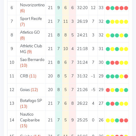
Novorizontino
6
21
9
6
6
32:20
12
33
⬤
⬤
⬤
⬤
⬤
1.
(6)
Sport Recife
7
21
7
11
3
26:19
7
32
⬤
⬤
⬤
⬤
⬤
1.
(7)
Atletico GO
8
21
8
8
5
24:21
3
32
⬤
⬤
⬤
⬤
⬤
1.
(8)
Athletic Club
9
21
7
10
4
21:18
3
31
⬤
⬤
⬤
⬤
⬤
1.
MG
(9)
Sao Bernardo
10
21
8
6
7
31:24
7
30
⬤
⬤
⬤
⬤
⬤
1.
(10)
11
CRB
(11)
20
8
5
7
31:32
-1
29
⬤
⬤
⬤
⬤
⬤
1.
12
Goias
(12)
20
8
5
7
21:26
-5
29
⬤
⬤
⬤
⬤
⬤
1.
Botafogo SP
13
21
7
6
8
26:22
4
27
⬤
⬤
⬤
⬤
⬤
1.
(13)
Nautico
14
Capibaribe
21
7
5
9
25:25
0
26
⬤
⬤
⬤
⬤
⬤
1.
(15)