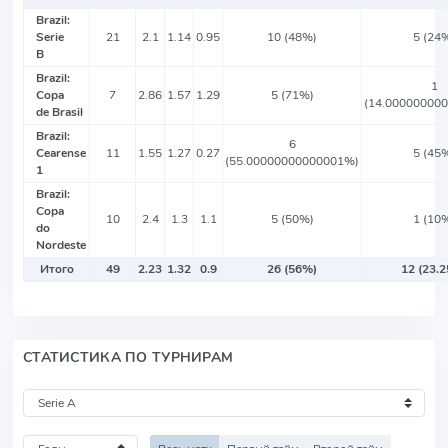
Brazil:
Serie
21
2.1
1.14
0.95
10 (48%)
5 (24
B
Brazil:
1
Copa
7
2.86
1.57
1.29
5 (71%)
(14.00000000
de Brasil
Brazil:
6
Cearense
11
1.55
1.27
0.27
5 (45
(55.00000000000001%)
1
Brazil:
Copa
10
2.4
1.3
1.1
5 (50%)
1 (10
do
Nordeste
Итого
49
2.23
1.32
0.9
26 (56%)
12 (23.
СТАТИСТИКА ПО ТУРНИРАМ