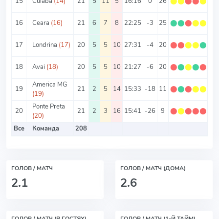
15
Cuiaba
(14)
21
5
11
5
16:16
0
26
⬤
⬤
⬤
⬤
⬤
1.
16
Ceara
(16)
21
6
7
8
22:25
-3
25
⬤
⬤
⬤
⬤
⬤
1.
17
Londrina
(17)
20
5
5
10
27:31
-4
20
⬤
⬤
⬤
⬤
⬤
1
18
Avai
(18)
20
5
5
10
21:27
-6
20
⬤
⬤
⬤
⬤
⬤
1
America MG
19
21
2
5
14
15:33
-18
11
⬤
⬤
⬤
⬤
⬤
0.
(19)
Ponte Preta
20
21
2
3
16
15:41
-26
9
⬤
⬤
⬤
⬤
⬤
0.
(20)
Все
Команда
208
ГОЛОВ / МАТЧ
ГОЛОВ / МАТЧ (ДОМА)
2.1
2.6
ГОЛОВ / МАТЧ (В ГОСТЯХ)
ГОЛОВ / МАТЧ (1-Й ТАЙМ)