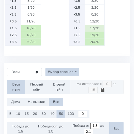
-1.5
3/20
-1.5
2/20
-2.5
1/20
-2.5
2/20
-3.5
0/20
-3.5
0/20
+0.5
11/20
+0.5
12/20
+1.5
18/20
+1.5
17/20
+2.5
18/20
+2.5
19/20
+3.5
20/20
+3.5
20/20
Выбор сезонов
На интервале с
по
Весь
Первый
Второй
матч
тайм
тайм
Дома
На выезде
Все
5
10
15
20
30
40
50
100
Победа от
до
Победа до
Победа соп. до
Все
1.5
1.5