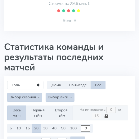
Стоимость: 29.6 млн. €
⬤
⬤
⬤
⬤
⬤
Serie B
Статистика команды и
результаты последних
матчей
Дома
На выезде
Все
Выбор сезонов
Выбор лиги
На интервале с
по
Весь
Первый
Второй
матч
тайм
тайм
5
10
15
20
30
40
50
100