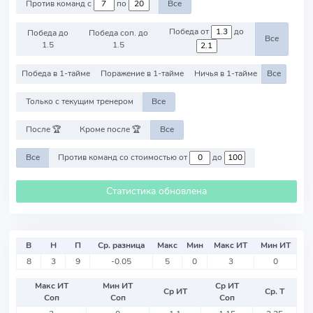
Против команд с
по
Все
Победа от
до
Победа до
Победа соп. до
Все
1.5
1.5
Победа в 1-тайме
Поражение в 1-тайме
Ничья в 1-тайме
Все
Только с текущим тренером
Все
После 🏆
Кроме после 🏆
Все
Все
Против команд со стоимостью от
до
Статистика обновлена
В
Н
П
Ср. разница
Макс
Мин
Макс ИТ
Мин ИТ
8
3
9
-0.05
5
0
3
0
Макс ИТ
Мин ИТ
Ср ИТ
Ср ИТ
Ср. Т
Соп
Соп
Соп