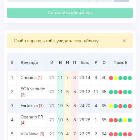
Статистика обновлена
×
Свайп вправо, чтобы увидеть всю таблицу!
#
Команда
И
В
Н
П
Голы
Р
О
Посл. 5
О/
1
Criciuma
(1)
21
11
7
3
23:14
9
40
⬤
⬤
⬤
⬤
⬤
1.
EC Juventude
2
21
11
5
5
23:12
11
38
⬤
⬤
⬤
⬤
⬤
1.
(2)
3
Fortaleza
(3)
21
10
5
6
24:20
4
35
⬤
⬤
⬤
⬤
⬤
1.
Operario PR
4
21
10
5
6
29:28
1
35
⬤
⬤
⬤
⬤
⬤
1.
(4)
5
Vila Nova
(5)
21
10
4
7
27:25
2
34
⬤
⬤
⬤
⬤
⬤
1.