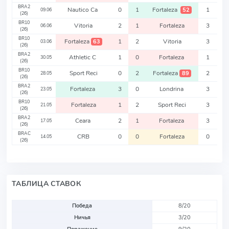
BRA2
Nautico Ca
0
1
Fortaleza
1
52
09.06
(26)
BR10
Vitoria
2
1
Fortaleza
3
06.06
(26)
BR10
Fortaleza
1
2
Vitoria
3
63
03.06
(26)
BRA2
Athletic C
1
0
Fortaleza
1
30.05
(26)
BR10
Sport Reci
0
2
Fortaleza
2
89
28.05
(26)
BRA2
Fortaleza
3
0
Londrina
3
23.05
(26)
BR10
Fortaleza
1
2
Sport Reci
3
21.05
(26)
BRA2
Ceara
2
1
Fortaleza
3
17.05
(26)
BRAC
CRB
0
0
Fortaleza
0
14.05
(26)
ТАБЛИЦА СТАВОК
Победа
8/20
Ничья
3/20