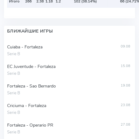
Итого
266
2.38
1.18
1.2
102 (38.14%)
66 (24.71%
БЛИЖАЙШИЕ ИГРЫ
Cuiaba - Fortaleza
09.08
Serie B
EC Juventude - Fortaleza
15.08
Serie B
Fortaleza - Sao Bernardo
19.08
Serie B
Criciuma - Fortaleza
23.08
Serie B
Fortaleza - Operario PR
27.08
Serie B