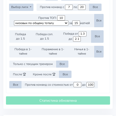
Выбор лиги
Против команд с
по
Все
Против ТОП-
Все
за
матчей
Победа от
Победа
Победа соп.
Все
до 1.5
до 1.5
до
Победа в 1-
Поражение в 1-
Ничья в 1-
Все
тайме
тайме
тайме
Только с текущим тренером
Все
После 🏆
Кроме после 🏆
Все
Все
Против команд со стоимостью от
до
Статистика обновлена