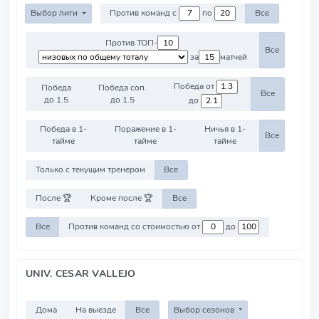
Выбор лиги
Против команд с
по
Все
Против ТОП-
Все
за
матчей
Победа от
Победа
Победа соп.
Все
до 1.5
до 1.5
до
Победа в 1-
Поражение в 1-
Ничья в 1-
Все
тайме
тайме
тайме
Только с текущим тренером
Все
После 🏆
Кроме после 🏆
Все
Все
Против команд со стоимостью от
до
UNIV. CESAR VALLEJO
Дома
На выезде
Все
Выбор сезонов