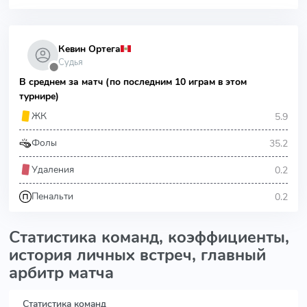
Кевин Ортега
Судья
⬤
В среднем за матч (по последним 10 играм в этом
турнире)
5.9
ЖК
35.2
Фолы
0.2
Удаления
0.2
Пенальти
Статистика команд, коэффициенты,
история личных встреч, главный
арбитр матча
Статистика команд