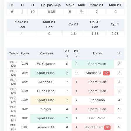
В
Н
П
Ср. разница
Макс
Мин
Макс ИТ
Мин ИТ
6
4
10
-0.35
5
0
2
0
Макс ИТ
Мин ИТ
Ср ИТ
Ср ИТ
Ср. Т
Соп
Соп
Соп
4
0
1.3
1.65
2.95
ИТ
ИТ
Сезон
Дата
Хозяева
Гости
Т
1
2
PER1
FC Cajamar
0
2
Sport Huan
2
01.08
(26)
PER1
Sport Huan
2
0
Atletico G
2
23
25.07
(26)
PER1
Alianza Li
2
1
Sport Huan
3
20.07
(26)
PER1
U. de Depo
2
1
Sport Huan
3
31.05
(26)
PER1
Sport Huan
2
2
Cienciano
4
24.05
(26)
PER1
Melgar
4
1
Sport Huan
5
16.05
(26)
PER1
Sport Huan
2
1
Juan Pablo
3
10.05
(26)
PER1
Alianza At
4
1
Sport Huan
5
18
03.05
(26)