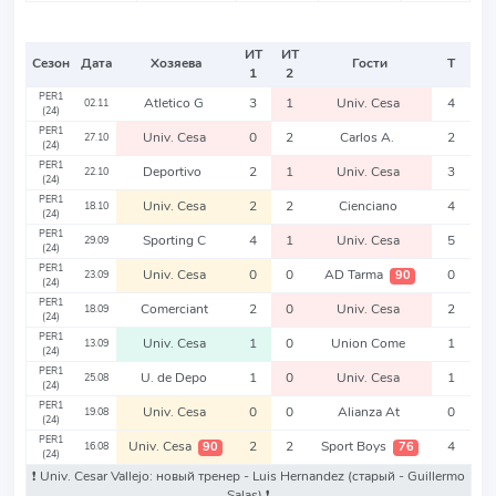
ИТ
ИТ
Сезон
Дата
Хозяева
Гости
Т
1
2
PER1
Atletico G
3
1
Univ. Cesa
4
02.11
(24)
PER1
Univ. Cesa
0
2
Carlos A.
2
27.10
(24)
PER1
Deportivo
2
1
Univ. Cesa
3
22.10
(24)
PER1
Univ. Cesa
2
2
Cienciano
4
18.10
(24)
PER1
Sporting C
4
1
Univ. Cesa
5
29.09
(24)
PER1
Univ. Cesa
0
0
AD Tarma
0
90
23.09
(24)
PER1
Comerciant
2
0
Univ. Cesa
2
18.09
(24)
PER1
Univ. Cesa
1
0
Union Come
1
13.09
(24)
PER1
U. de Depo
1
0
Univ. Cesa
1
25.08
(24)
PER1
Univ. Cesa
0
0
Alianza At
0
19.08
(24)
PER1
Univ. Cesa
2
2
Sport Boys
4
90
76
16.08
(24)
❗️ Univ. Cesar Vallejo: новый тренер - Luis Hernandez
(старый - Guillermo
Salas)
❗️