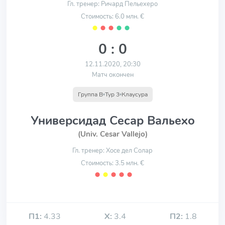
Гл. тренер: Ричард Пельехеро
Стоимость: 6.0 млн. €
⬤
⬤
⬤
⬤
⬤
0 : 0
12.11.2020, 20:30
Матч окончен
Группа B
Тур 3
Клаусура
Универсидад Сесар Вальехо
(Univ. Cesar Vallejo)
Гл. тренер: Хосе дел Солар
Стоимость: 3.5 млн. €
⬤
⬤
⬤
⬤
⬤
П1:
4.33
Х:
3.4
П2:
1.8