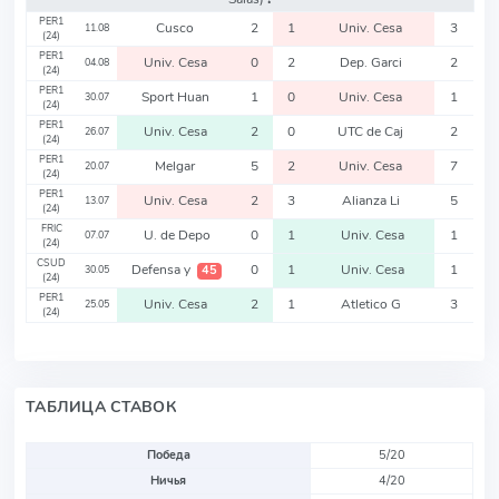
PER1
Cusco
2
1
Univ. Cesa
3
11.08
(24)
PER1
Univ. Cesa
0
2
Dep. Garci
2
04.08
(24)
PER1
Sport Huan
1
0
Univ. Cesa
1
30.07
(24)
PER1
Univ. Cesa
2
0
UTC de Caj
2
26.07
(24)
PER1
Melgar
5
2
Univ. Cesa
7
20.07
(24)
PER1
Univ. Cesa
2
3
Alianza Li
5
13.07
(24)
FRIC
U. de Depo
0
1
Univ. Cesa
1
07.07
(24)
CSUD
Defensa y
0
1
Univ. Cesa
1
45
30.05
(24)
PER1
Univ. Cesa
2
1
Atletico G
3
25.05
(24)
ТАБЛИЦА СТАВОК
Победа
5/20
Ничья
4/20