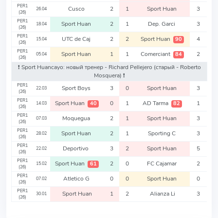
PER1
Cusco
2
1
Sport Huan
3
26.04
(26)
PER1
Sport Huan
2
1
Dep. Garci
3
18.04
(26)
PER1
UTC de Caj
2
2
Sport Huan
4
90
15.04
(26)
PER1
Sport Huan
1
1
Comerciant
2
84
05.04
(26)
❗️ Sport Huancayo: новый тренер - Richard Pellejero
(старый - Roberto
Mosquera)
❗️
PER1
Sport Boys
3
0
Sport Huan
3
22.03
(26)
PER1
Sport Huan
0
1
AD Tarma
1
40
82
14.03
(26)
PER1
Moquegua
2
1
Sport Huan
3
07.03
(26)
PER1
Sport Huan
2
1
Sporting C
3
28.02
(26)
PER1
Deportivo
3
2
Sport Huan
5
22.02
(26)
PER1
Sport Huan
2
0
FC Cajamar
2
61
15.02
(26)
PER1
Atletico G
0
0
Sport Huan
0
07.02
(26)
PER1
Sport Huan
1
2
Alianza Li
3
30.01
(26)