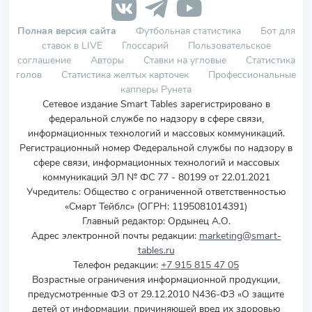
Полная версия сайта
Футбольная статистика
Бот для
ставок в LIVE
Глоссарий
Пользовательское
соглашение
Авторы
Ставки на угловые
Статистика
голов
Статистика желтых карточек
Профессиональные
капперы Рунета
Сетевое издание Smart Tables зарегистрировано в
федеральной службе по надзору в сфере связи,
информационных технологий и массовых коммуникаций.
Регистрационный номер Федеральной службы по надзору в
сфере связи, информационных технологий и массовых
коммуникаций ЭЛ № ФС 77 - 80199 от 22.01.2021
Учредитель
:
Общество с ограниченной ответственностью
«Смарт Тейблс» (ОГРН: 1195081014391)
Главный редактор: Ордынец А.О.
Адрес электронной почты редакции:
marketing@smart-
tables.ru
Телефон редакции:
+7 915 815 47 05
Возрастные ограничения информационной продукции,
предусмотренные ФЗ от 29.12.2010 N436-ФЗ «О защите
детей от информации, причиняющей вред их здоровью