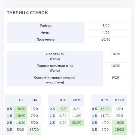
ТАБЛИЦА СТАВОК
Победа
6/20
Ничья
4/20
Поражение
10/20
Обе забили
14/20
(Голы)
Первые получили очко
10/20
(Голы)
Соперник первым получил
9/20
очко (Голы)
ТБ
ТМ
ИТБ
ИТМ
ИТ2Б
ИТ2М
0.5
19/20
1/20
0.5
17/20
3/20
0.5
16/20
4/20
1.5
18/20
2/20
1.5
9/20
11/20
1.5
11/20
9/20
2.5
14/20
6/20
2.5
0/20
20/20
2.5
4/20
16/20
3.5
5/20
15/20
3.5
2/20
18/20