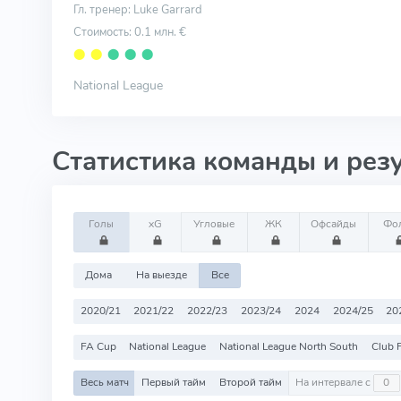
Гл. тренер: Luke Garrard
Стоимость: 0.1 млн. €
⬤
⬤
⬤
⬤
⬤
National League
Статистика команды и рез
Голы
xG
Угловые
ЖК
Офсайды
Фо
Дома
На выезде
Все
2020/21
2021/22
2022/23
2023/24
2024
2024/25
20
FA Cup
National League
National League North South
Club F
Весь матч
Первый тайм
Второй тайм
На интервале с