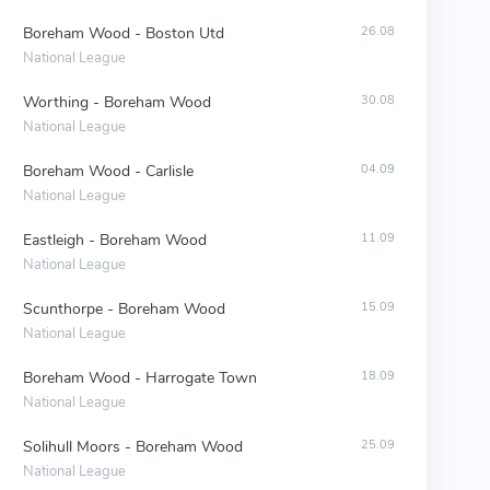
Boreham Wood - Boston Utd
26.08
National League
Worthing - Boreham Wood
30.08
National League
Boreham Wood - Carlisle
04.09
National League
Eastleigh - Boreham Wood
11.09
National League
Scunthorpe - Boreham Wood
15.09
National League
Boreham Wood - Harrogate Town
18.09
National League
Solihull Moors - Boreham Wood
25.09
National League