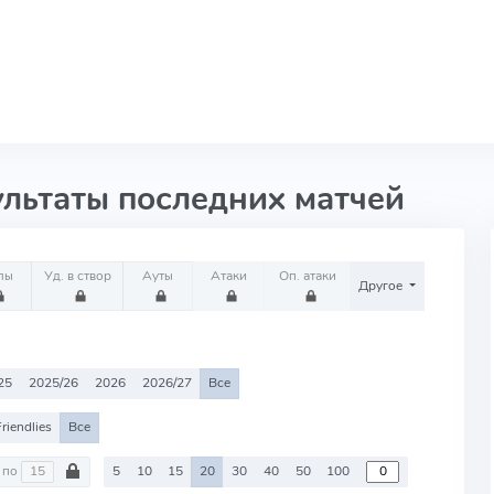
ультаты последних матчей
лы
Уд. в створ
Ауты
Атаки
Оп. атаки
Другое
25
2025/26
2026
2026/27
Все
riendlies
Все
по
5
10
15
20
30
40
50
100