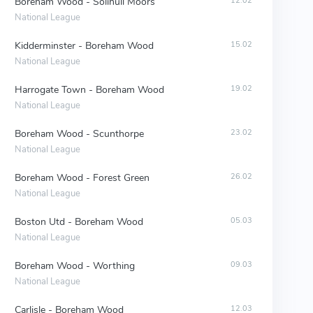
Boreham Wood - Solihull Moors
12.02
National League
Kidderminster - Boreham Wood
15.02
National League
Harrogate Town - Boreham Wood
19.02
National League
Boreham Wood - Scunthorpe
23.02
National League
Boreham Wood - Forest Green
26.02
National League
Boston Utd - Boreham Wood
05.03
National League
Boreham Wood - Worthing
09.03
National League
Carlisle - Boreham Wood
12.03