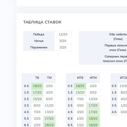
ТАБЛИЦА СТАВОК
Победа
12/20
Обе забили
(Голы)
Ничья
5/20
Первые получ
Поражение
3/20
очко (Голы)
Соперник пер
получил очко (Г
ТБ
ТМ
ИТБ
ИТМ
ИТ2
0.5
18/20
2/20
0.5
18/20
2/20
0.5
13/2
1.5
17/20
3/20
1.5
15/20
5/20
1.5
8/2
2.5
15/20
5/20
2.5
7/20
13/20
2.5
4/2
3.5
9/20
11/20
3.5
3/20
17/20
3.5
1/2
4.5
7/20
13/20
4.5
3/20
17/20
4.5
0/2
5.5
3/20
17/20
5.5
1/20
19/20
6.5
2/20
18/20
6.5
1/20
19/20