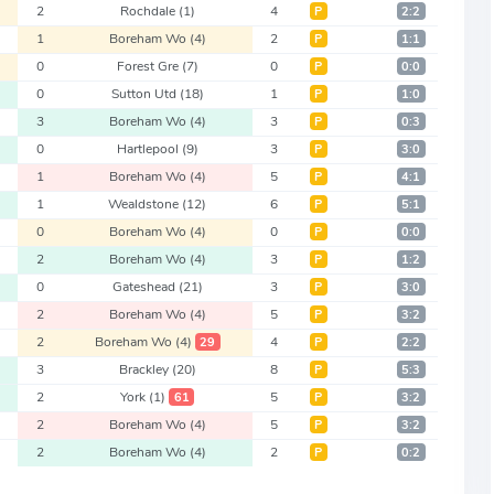
2
Rochdale
(1)
4
Р
2:2
1
Boreham Wo
(4)
2
Р
1:1
0
Forest Gre
(7)
0
Р
0:0
0
Sutton Utd
(18)
1
Р
1:0
3
Boreham Wo
(4)
3
Р
0:3
0
Hartlepool
(9)
3
Р
3:0
1
Boreham Wo
(4)
5
Р
4:1
1
Wealdstone
(12)
6
Р
5:1
0
Boreham Wo
(4)
0
Р
0:0
2
Boreham Wo
(4)
3
Р
1:2
0
Gateshead
(21)
3
Р
3:0
2
Boreham Wo
(4)
5
Р
3:2
2
Boreham Wo
(4)
4
29
Р
2:2
3
Brackley
(20)
8
Р
5:3
2
York
(1)
5
61
Р
3:2
2
Boreham Wo
(4)
5
Р
3:2
2
Boreham Wo
(4)
2
Р
0:2