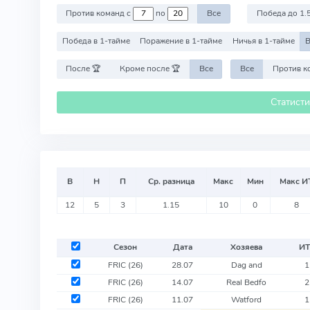
Против команд с
по
Все
Победа до 1.
Победа в 1-тайме
Поражение в 1-тайме
Ничья в 1-тайме
В
После 🏆
Кроме после 🏆
Все
Все
Статист
В
Н
П
Ср. разница
Макс
Мин
Макс И
12
5
3
1.15
10
0
8
Сезон
Дата
Хозяева
ИТ
FRIC
(26)
28.07
Dag and
1
FRIC
(26)
14.07
Real Bedfo
2
FRIC
(26)
11.07
Watford
1