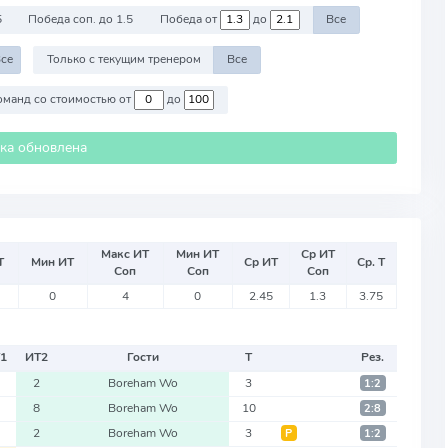
5
Победа соп. до 1.5
Победа от
до
Все
се
Только с текущим тренером
Все
Против команд со стоимостью от
до
ика обновлена
Макс ИТ
Мин ИТ
Ср ИТ
Т
Мин ИТ
Ср ИТ
Ср. Т
Соп
Соп
Соп
0
4
0
2.45
1.3
3.75
1
ИТ
2
Гости
Т
Рез.
2
Boreham Wo
3
1:2
8
Boreham Wo
10
2:8
2
Boreham Wo
3
Р
1:2