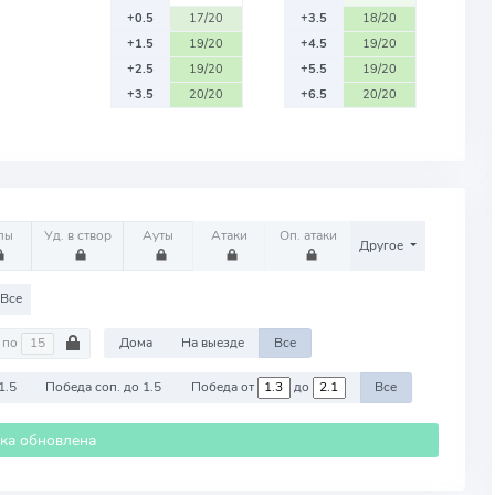
+0.5
17/20
+3.5
18/20
+1.5
19/20
+4.5
19/20
+2.5
19/20
+5.5
19/20
+3.5
20/20
+6.5
20/20
лы
Уд. в створ
Ауты
Атаки
Оп. атаки
Другое
Все
по
Дома
На выезде
Все
1.5
Победа соп. до 1.5
Победа от
до
Все
ика обновлена