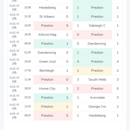
(26)
AUS-VI
Heidelberg
0
1
Preston
1
20.06
(26)
AUS-VI
St Albans
0
1
Preston
1
31.05
(26)
AUS-VI
Preston
0
1
Oakleigh C
1
24.05
(26)
AUS-VI
Altona Mag
1
0
Preston
1
16.05
(26)
AUS-VI
Preston
1
0
Dandenong
1
08.05
(26)
AUS-VI
Dandenong
0
1
Preston
1
02.05
(26)
AUS-VI
Green Gull
0
4
Preston
4
24.04
(26)
AUS-VI
Bentleigh
1
1
Preston
2
17.04
(26)
AUS-VI
Preston
0
3
South Melb
3
11.04
(26)
AUS-VI
Hume City
3
2
Preston
5
28.03
(26)
AUS-VI
Preston
2
1
Avondale
3
20.03
(26)
AUS-VI
Preston
1
1
George Cro
2
13.03
(26)
AUS-VI
Preston
0
1
Heidelberg
1
08.03
(26)