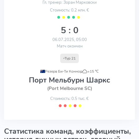
Гл. тренер: Зоран Марковски
Стоимость: 0.2 млн. €
⬤
⬤
⬤
⬤
⬤
5 : 0
06.07.2025, 05:00
Матч окончен
Тур 21
Резерв Би-Ти Коннор
,
+15 ℃
Порт Мельбурн Шаркс
(Port Melbourne SC)
Стоимость: 0.5 тыс. €
⬤
⬤
⬤
⬤
⬤
Статистика команд, коэффициенты,