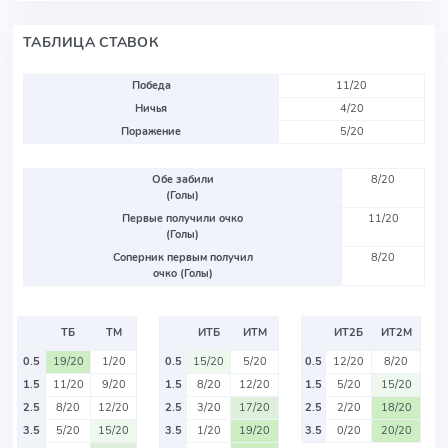
ТАБЛИЦА СТАВОК
Победа
11/20
Ничья
4/20
Поражение
5/20
Обе забили
8/20
(Голы)
Первые получили очко
11/20
(Голы)
Соперник первым получил
8/20
очко (Голы)
ТБ
ТМ
ИТБ
ИТМ
ИТ2Б
ИТ2М
0.5
19/20
1/20
0.5
15/20
5/20
0.5
12/20
8/20
1.5
11/20
9/20
1.5
8/20
12/20
1.5
5/20
15/20
2.5
8/20
12/20
2.5
3/20
17/20
2.5
2/20
18/20
3.5
5/20
15/20
3.5
1/20
19/20
3.5
0/20
20/20