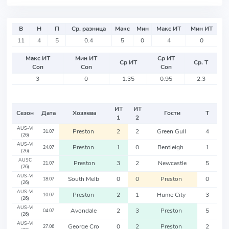
В
Н
П
Ср. разница
Макс
Мин
Макс ИТ
Мин ИТ
11
4
5
0.4
5
0
4
0
Макс ИТ
Мин ИТ
Ср ИТ
Ср ИТ
Ср. Т
Соп
Соп
Соп
3
0
1.35
0.95
2.3
ИТ
ИТ
Сезон
Дата
Хозяева
Гости
Т
1
2
AUS-VI
Preston
2
2
Green Gull
4
31.07
(26)
AUS-VI
Preston
1
0
Bentleigh
1
24.07
(26)
AUSC
Preston
3
2
Newcastle
5
21.07
(26)
AUS-VI
South Melb
0
0
Preston
0
18.07
(26)
AUS-VI
Preston
2
1
Hume City
3
10.07
(26)
AUS-VI
Avondale
2
3
Preston
5
04.07
(26)
AUS-VI
George Cro
0
2
Preston
2
27.06