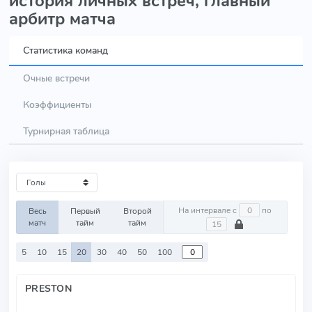
история личных встреч, главный
арбитр матча
Статистика команд
Очные встречи
Коэффициенты
Турнирная таблица
На интервале с
по
Весь
Первый
Второй
матч
тайм
тайм
5
10
15
20
30
40
50
100
PRESTON