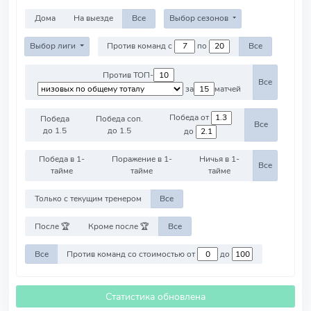
Дома
На выезде
Все
Выбор сезонов
Выбор лиги
Против команд с
по
Все
Против ТОП-
Все
за
матчей
Победа от
Победа
Победа соп.
Все
до 1.5
до 1.5
до
Победа в 1-
Поражение в 1-
Ничья в 1-
Все
тайме
тайме
тайме
Только с текущим тренером
Все
После 🏆
Кроме после 🏆
Все
Все
Против команд со стоимостью от
до
Статистика обновлена