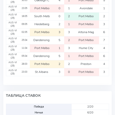
Oakleigh C
4
1
Port Melbo
5
30.05
(25)
AUS-VI
Port Melbo
0
1
Avondale
1
23.05
(25)
AUS-VI
South Melb
0
2
Port Melbo
2
18.05
(25)
AUS-VI
Heidelberg
2
1
Port Melbo
3
09.05
(25)
AUS-VI
Port Melbo
3
3
Altona Mag
6
02.05
(25)
AUS-VI
Dandenong
5
2
Port Melbo
7
25.04
(25)
AUS-VI
Port Melbo
1
3
Hume City
4
11.04
(25)
AUS-VI
Dandenong
5
1
Port Melbo
6
05.04
(25)
AUS-VI
Port Melbo
2
2
Preston
4
28.03
(25)
AUS-VI
St Albans
3
0
Port Melbo
3
23.03
(25)
ТАБЛИЦА СТАВОК
Победа
2/20
Ничья
6/20