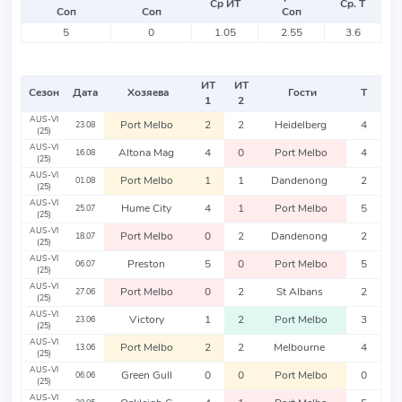
Ср ИТ
Ср. Т
Соп
Соп
Соп
5
0
1.05
2.55
3.6
ИТ
ИТ
Сезон
Дата
Хозяева
Гости
Т
1
2
AUS-VI
Port Melbo
2
2
Heidelberg
4
23.08
(25)
AUS-VI
Altona Mag
4
0
Port Melbo
4
16.08
(25)
AUS-VI
Port Melbo
1
1
Dandenong
2
01.08
(25)
AUS-VI
Hume City
4
1
Port Melbo
5
25.07
(25)
AUS-VI
Port Melbo
0
2
Dandenong
2
18.07
(25)
AUS-VI
Preston
5
0
Port Melbo
5
06.07
(25)
AUS-VI
Port Melbo
0
2
St Albans
2
27.06
(25)
AUS-VI
Victory
1
2
Port Melbo
3
23.06
(25)
AUS-VI
Port Melbo
2
2
Melbourne
4
13.06
(25)
AUS-VI
Green Gull
0
0
Port Melbo
0
06.06
(25)
AUS-VI