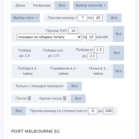
Дома
На выезде
Все
Выбор сезонов
Выбор лиги
Против команд с
по
Все
Против ТОП-
Все
за
матчей
Победа от
Победа
Победа соп.
Все
до 1.5
до 1.5
до
Победа в 1-
Поражение в 1-
Ничья в 1-
Все
тайме
тайме
тайме
Только с текущим тренером
Все
После 🏆
Кроме после 🏆
Все
Все
Против команд со стоимостью от
до
PORT MELBOURNE SC