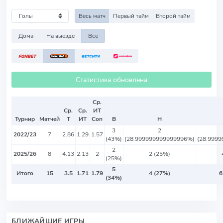
Весь матч
Первый тайм
Второй тайм
Дома
На выезде
Все
Статистика обновлена
Ср.
Ср.
Ср.
ИТ
Турнир
Матчей
Т
ИТ
Соп
В
Н
3
2
2022/23
7
2.86
1.29
1.57
(43%)
(28.999999999999996%)
(28.999
2
2025/26
8
4.13
2.13
2
2 (25%)
(25%)
5
Итого
15
3.5
1.71
1.79
4 (27%)
6
(34%)
БЛИЖАЙШИЕ ИГРЫ