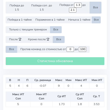
Победа от
до
Победа до
Победа соп. до
Все
1.5
1.5
Победа в 1-тайме
Поражение в 1-тайме
Ничья в 1-тайме
Все
Только с текущим тренером
Все
После 🏆
Кроме после 🏆
Все
Все
Против команд со стоимостью от
до
Статистика обновлена
В
Н
П
Ср. разница
Макс
Мин
Макс ИТ
Мин ИТ
5
4
6
-0.07
9
0
4
0
Макс ИТ
Мин ИТ
Ср ИТ
Ср ИТ
Ср. Т
Соп
Соп
Соп
5
0
1.73
1.8
3.53