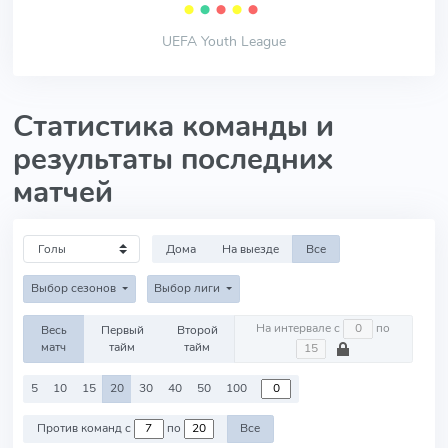
⬤
⬤
⬤
⬤
⬤
UEFA Youth League
Статистика команды и
результаты последних
матчей
Дома
На выезде
Все
Выбор сезонов
Выбор лиги
На интервале с
по
Весь
Первый
Второй
матч
тайм
тайм
5
10
15
20
30
40
50
100
Против команд с
по
Все