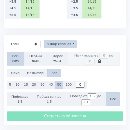
+3.5
14/15
+2.5
14/15
+4.5
14/15
+3.5
14/15
+5.5
15/15
+4.5
15/15
Выбор сезонов
На интервале с
по
Весь
Первый
Второй
матч
тайм
тайм
Дома
На выезде
Все
5
10
15
20
30
40
50
100
Победа от
до
Победа до
Победа соп. до
Все
1.5
1.5
Статистика обновлена