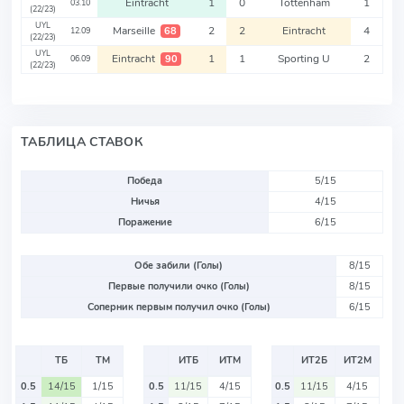
Eintracht
1
0
Tottenham
1
03.10
(22/23)
UYL
Marseille
2
2
Eintracht
4
68
12.09
(22/23)
UYL
Eintracht
1
1
Sporting U
2
90
06.09
(22/23)
ТАБЛИЦА СТАВОК
Победа
5/15
Ничья
4/15
Поражение
6/15
Обе забили (Голы)
8/15
Первые получили очко (Голы)
8/15
Соперник первым получил очко (Голы)
6/15
ТБ
ТМ
ИТБ
ИТМ
ИТ2Б
ИТ2М
0.5
14/15
1/15
0.5
11/15
4/15
0.5
11/15
4/15