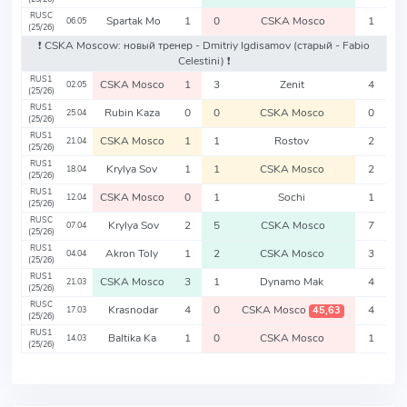
RUSC
Spartak Mo
1
0
CSKA Mosco
1
06.05
(25/26)
❗️ CSKA Moscow: новый тренер - Dmitriy Igdisamov
(старый - Fabio
Celestini)
❗️
RUS1
CSKA Mosco
1
3
Zenit
4
02.05
(25/26)
RUS1
Rubin Kaza
0
0
CSKA Mosco
0
25.04
(25/26)
RUS1
CSKA Mosco
1
1
Rostov
2
21.04
(25/26)
RUS1
Krylya Sov
1
1
CSKA Mosco
2
18.04
(25/26)
RUS1
CSKA Mosco
0
1
Sochi
1
12.04
(25/26)
RUSC
Krylya Sov
2
5
CSKA Mosco
7
07.04
(25/26)
RUS1
Akron Toly
1
2
CSKA Mosco
3
04.04
(25/26)
RUS1
CSKA Mosco
3
1
Dynamo Mak
4
21.03
(25/26)
RUSC
Krasnodar
4
0
CSKA Mosco
4
45,63
17.03
(25/26)
RUS1
Baltika Ka
1
0
CSKA Mosco
1
14.03
(25/26)