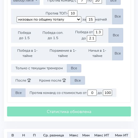
Выбор лиги
Против команд с
по
Все
Против ТОП-
Все
за
матчей
Победа от
Победа
Победа соп.
Все
до 1.5
до 1.5
до
Победа в 1-
Поражение в 1-
Ничья в 1-
Все
тайме
тайме
тайме
Только с текущим тренером
Все
После 🏆
Кроме после 🏆
Все
Все
Против команд со стоимостью от
до
Статистика обновлена
В
Н
П
Ср. разница
Макс
Мин
Макс ИТ
Мин ИТ