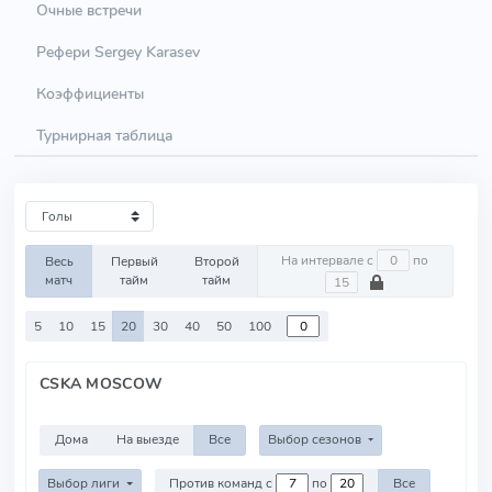
Очные встречи
Рефери Sergey Karasev
Коэффициенты
Турнирная таблица
На интервале с
по
Весь
Первый
Второй
матч
тайм
тайм
5
10
15
20
30
40
50
100
CSKA MOSCOW
Дома
На выезде
Все
Выбор сезонов
Выбор лиги
Против команд с
по
Все