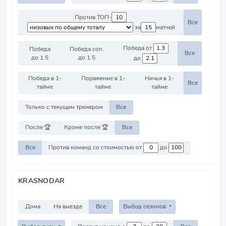
Против ТОП-
Все
за
матчей
Победа от
Победа
Победа соп.
Все
до 1.5
до 1.5
до
Победа в 1-
Поражение в 1-
Ничья в 1-
Все
тайме
тайме
тайме
Только с текущим тренером
Все
После 🏆
Кроме после 🏆
Все
Все
Против команд со стоимостью от
до
KRASNODAR
Дома
На выезде
Все
Выбор сезонов