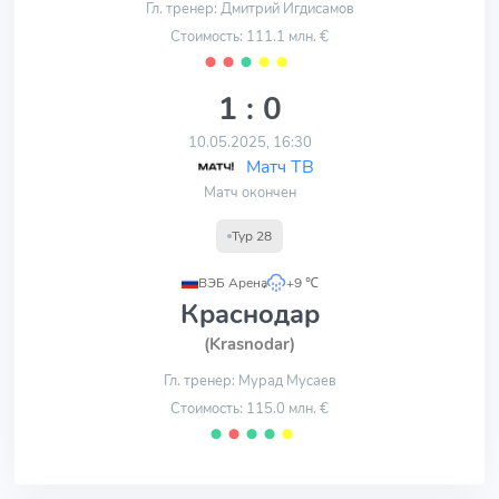
Гл. тренер: Дмитрий Игдисамов
Стоимость: 111.1 млн. €
⬤
⬤
⬤
⬤
⬤
1 : 0
10.05.2025, 16:30
Матч ТВ
Матч окончен
Тур 28
ВЭБ Арена
,
+9 ℃
Краснодар
(Krasnodar)
Гл. тренер: Мурад Мусаев
Стоимость: 115.0 млн. €
⬤
⬤
⬤
⬤
⬤