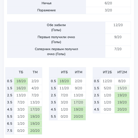
Ничья
6/20
Поражение
3/20
Обе забили
12/20
(Голы)
Первые получили очко
9/20
(Голы)
Соперник первым получил
7/20
очко (Голы)
ТБ
ТМ
ИТБ
ИТМ
ИТ2Б
ИТ2М
0.5
18/20
2/20
0.5
18/20
2/20
0.5
12/20
8/20
1.5
16/20
4/20
1.5
11/20
9/20
1.5
5/20
15/20
2.5
13/20
7/20
2.5
7/20
13/20
2.5
1/20
19/20
3.5
7/20
13/20
3.5
3/20
17/20
3.5
1/20
19/20
4.5
3/20
17/20
4.5
1/20
19/20
4.5
0/20
20/20
5.5
1/20
19/20
5.5
0/20
20/20
6.5
1/20
19/20
7.5
0/20
20/20