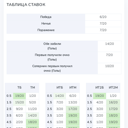
ТАБЛИЦА СТАВОК
Победа
6/20
Ничья
7/20
Поражение
7/20
Обе забили
14/20
(Голы)
Первые получили очко
7/20
(Голы)
Соперник первым получил
10/20
очко (Голы)
ТБ
ТМ
ИТБ
ИТМ
ИТ2Б
ИТ2М
0.5
19/20
1/20
0.5
14/20
6/20
0.5
19/20
1/20
1.5
15/20
5/20
1.5
7/20
13/20
1.5
4/20
16/20
2.5
9/20
11/20
2.5
3/20
17/20
2.5
3/20
17/20
3.5
6/20
14/20
3.5
1/20
19/20
3.5
2/20
18/20
4.5
2/20
18/20
4.5
1/20
19/20
4.5
1/20
19/20