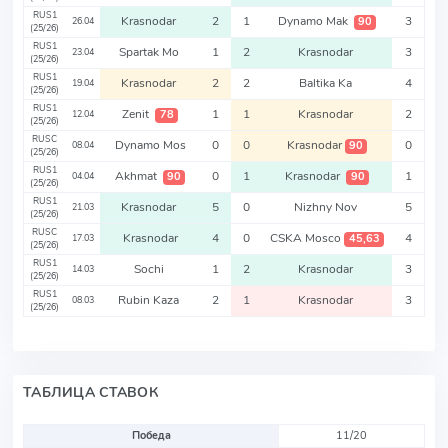
RUS1
Krasnodar
2
1
Dynamo Mak
3
90
26.04
(25/26)
RUS1
Spartak Mo
1
2
Krasnodar
3
23.04
(25/26)
RUS1
Krasnodar
2
2
Baltika Ka
4
19.04
(25/26)
RUS1
Zenit
1
1
Krasnodar
2
78
12.04
(25/26)
RUSC
Dynamo Mos
0
0
Krasnodar
0
90
08.04
(25/26)
RUS1
Akhmat
0
1
Krasnodar
1
90
90
04.04
(25/26)
RUS1
Krasnodar
5
0
Nizhny Nov
5
21.03
(25/26)
RUSC
Krasnodar
4
0
CSKA Mosco
4
45,63
17.03
(25/26)
RUS1
Sochi
1
2
Krasnodar
3
14.03
(25/26)
RUS1
Rubin Kaza
2
1
Krasnodar
3
08.03
(25/26)
ТАБЛИЦА СТАВОК
Победа
11/20