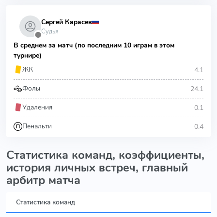
Сергей Карасев
Судья
⬤
В среднем за матч (по последним 10 играм в этом
турнире)
4.1
ЖК
24.1
Фолы
0.1
Удаления
0.4
Пенальти
Статистика команд, коэффициенты,
история личных встреч, главный
арбитр матча
Статистика команд