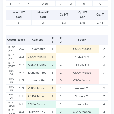
6
7
7
-0.15
7
0
5
0
Макс ИТ
Мин ИТ
Ср ИТ
Ср ИТ
Ср. Т
Соп
Соп
Соп
5
0
1.3
1.45
2.75
ИТ
ИТ
Сезон
Дата
Хозяева
Гости
Т
1
2
RUSC
Lokomotiv
1
1
CSKA Mosco
2
04.08
(26/27)
RUS1
CSKA Mosco
1
1
Krylya Sov
2
01.08
(26/27)
RUS1
CSKA Mosco
2
1
Baltika Ka
3
24.07
(26/27)
FRIC
Dynamo Mos
5
2
CSKA Mosco
7
18.07
(26)
FRIC
Lokomotiv
1
0
CSKA Mosco
1
14.07
(26)
FRIC
CSKA Mosco
1
1
Arsenal Tu
2
04.07
(26)
FRIC
CSKA Mosco
1
1
Shinnik Ya
2
30.06
(26)
RUS1
CSKA Mosco
3
1
Lokomotiv
4
17.05
(25/26)
RUS1
Nizhny Nov
1
2
CSKA Mosco
3
11.05
(25/26)