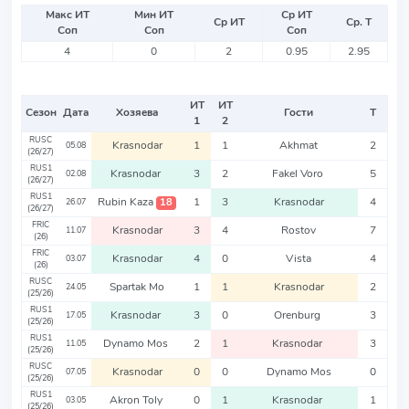
Макс ИТ
Мин ИТ
Ср ИТ
Ср ИТ
Ср. Т
Соп
Соп
Соп
4
0
2
0.95
2.95
ИТ
ИТ
Сезон
Дата
Хозяева
Гости
Т
1
2
RUSC
Krasnodar
1
1
Akhmat
2
05.08
(26/27)
RUS1
Krasnodar
3
2
Fakel Voro
5
02.08
(26/27)
RUS1
Rubin Kaza
1
3
Krasnodar
4
18
26.07
(26/27)
FRIC
Krasnodar
3
4
Rostov
7
11.07
(26)
FRIC
Krasnodar
4
0
Vista
4
03.07
(26)
RUSC
Spartak Mo
1
1
Krasnodar
2
24.05
(25/26)
RUS1
Krasnodar
3
0
Orenburg
3
17.05
(25/26)
RUS1
Dynamo Mos
2
1
Krasnodar
3
11.05
(25/26)
RUSC
Krasnodar
0
0
Dynamo Mos
0
07.05
(25/26)
RUS1
Akron Toly
0
1
Krasnodar
1
03.05
(25/26)