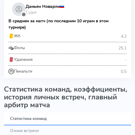
Дамьян Новарли
Судья
⬤
В среднем за матч (по последним 10 играм в этом
турнире)
4.2
ЖК
25.1
Фолы
-
Удаления
0.5
Пенальти
Статистика команд, коэффициенты,
история личных встреч, главный
арбитр матча
Статистика команд
Очные встречи