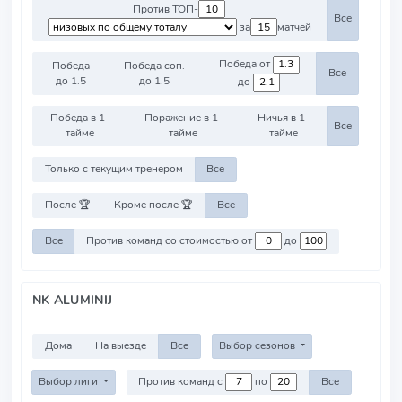
Против ТОП-
Все
за
матчей
Победа от
Победа
Победа соп.
Все
до 1.5
до 1.5
до
Победа в 1-
Поражение в 1-
Ничья в 1-
Все
тайме
тайме
тайме
Только с текущим тренером
Все
После 🏆
Кроме после 🏆
Все
Все
Против команд со стоимостью от
до
NK ALUMINIJ
Дома
На выезде
Все
Выбор сезонов
Выбор лиги
Против команд с
по
Все