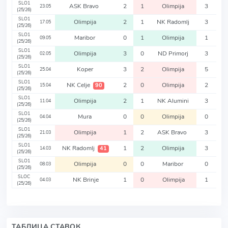
SLO1
ASK Bravo
2
1
Olimpija
3
23.05
(25/26)
SLO1
Olimpija
2
1
NK Radomlj
3
17.05
(25/26)
SLO1
Maribor
0
1
Olimpija
1
09.05
(25/26)
SLO1
Olimpija
3
0
ND Primorj
3
02.05
(25/26)
SLO1
Koper
3
2
Olimpija
5
25.04
(25/26)
SLO1
NK Celje
2
0
Olimpija
2
90
15.04
(25/26)
SLO1
Olimpija
2
1
NK Alumini
3
11.04
(25/26)
SLO1
Mura
0
0
Olimpija
0
04.04
(25/26)
SLO1
Olimpija
1
2
ASK Bravo
3
21.03
(25/26)
SLO1
NK Radomlj
1
2
Olimpija
3
41
14.03
(25/26)
SLO1
Olimpija
0
0
Maribor
0
08.03
(25/26)
SLOC
NK Brinje
1
0
Olimpija
1
04.03
(25/26)
ТАБЛИЦА СТАВОК