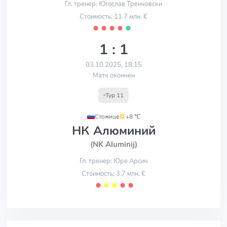
Гл. тренер: Югослав Тренчовски
Стоимость: 11.7 млн. €
⬤
⬤
⬤
⬤
⬤
1 : 1
03.10.2025, 18:15
Матч окончен
Тур 11
Стожице
,
+8 ℃
НК Алюминий
(NK Aluminij)
Гл. тренер: Юре Арсич
Стоимость: 3.7 млн. €
⬤
⬤
⬤
⬤
⬤