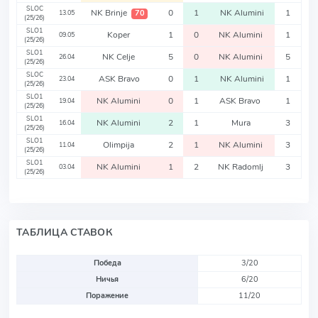
SLOC
NK Brinje
0
1
NK Alumini
1
70
13.05
(25/26)
SLO1
Koper
1
0
NK Alumini
1
09.05
(25/26)
SLO1
NK Celje
5
0
NK Alumini
5
26.04
(25/26)
SLOC
ASK Bravo
0
1
NK Alumini
1
23.04
(25/26)
SLO1
NK Alumini
0
1
ASK Bravo
1
19.04
(25/26)
SLO1
NK Alumini
2
1
Mura
3
16.04
(25/26)
SLO1
Olimpija
2
1
NK Alumini
3
11.04
(25/26)
SLO1
NK Alumini
1
2
NK Radomlj
3
03.04
(25/26)
ТАБЛИЦА СТАВОК
Победа
3/20
Ничья
6/20
Поражение
11/20