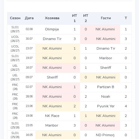
ИТ
ИТ
Сезон
Дата
Хозяева
Гости
Т
1
2
SLO1
Olimpija
1
0
NK Alumini
1
02.08
(26/27)
UCOL
Dinamo Tir
3
0
NK Alumini
3
30.07
(26/27)
UCOL
NK Alumini
1
1
Dinamo Tir
2
23.07
(26/27)
SLO1
NK Alumini
0
0
Maribor
0
19.07
(26/27)
UEL
NK Alumini
0
1
Sheriff
1
16.07
(26/27)
UEL
Sheriff
0
0
NK Alumini
0
09.07
(26/27)
FRIC
NK Alumini
1
2
Partizan B
3
02.07
(26)
FRIC
NK Alumini
0
2
Noah
2
28.06
(26)
FRIC
NK Alumini
2
2
Pyunik Yer
4
23.06
(26)
FRIC
NK Race
1
1
NK Alumini
2
19.06
(26)
SLO1
Maribor
3
0
NK Alumini
3
23.05
(25/26)
SLO1
NK Alumini
0
0
ND Primorj
0
16.05
(25/26)