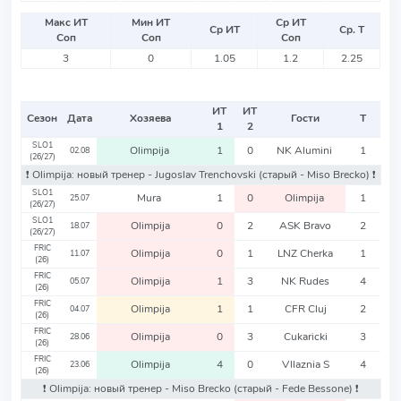
Макс ИТ
Мин ИТ
Ср ИТ
Ср ИТ
Ср. Т
Соп
Соп
Соп
3
0
1.05
1.2
2.25
ИТ
ИТ
Сезон
Дата
Хозяева
Гости
Т
1
2
SLO1
Olimpija
1
0
NK Alumini
1
02.08
(26/27)
❗️ Olimpija: новый тренер - Jugoslav Trenchovski
(старый - Miso Brecko)
❗️
SLO1
Mura
1
0
Olimpija
1
25.07
(26/27)
SLO1
Olimpija
0
2
ASK Bravo
2
18.07
(26/27)
FRIC
Olimpija
0
1
LNZ Cherka
1
11.07
(26)
FRIC
Olimpija
1
3
NK Rudes
4
05.07
(26)
FRIC
Olimpija
1
1
CFR Cluj
2
04.07
(26)
FRIC
Olimpija
0
3
Cukaricki
3
28.06
(26)
FRIC
Olimpija
4
0
Vllaznia S
4
23.06
(26)
❗️ Olimpija: новый тренер - Miso Brecko
(старый - Fede Bessone)
❗️