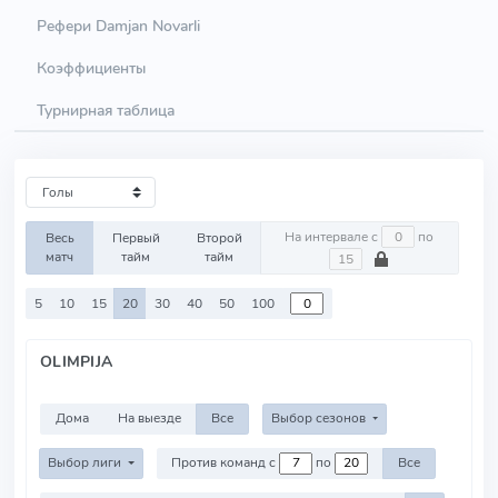
Рефери Damjan Novarli
Коэффициенты
Турнирная таблица
На интервале с
по
Весь
Первый
Второй
матч
тайм
тайм
5
10
15
20
30
40
50
100
OLIMPIJA
Дома
На выезде
Все
Выбор сезонов
Выбор лиги
Против команд с
по
Все