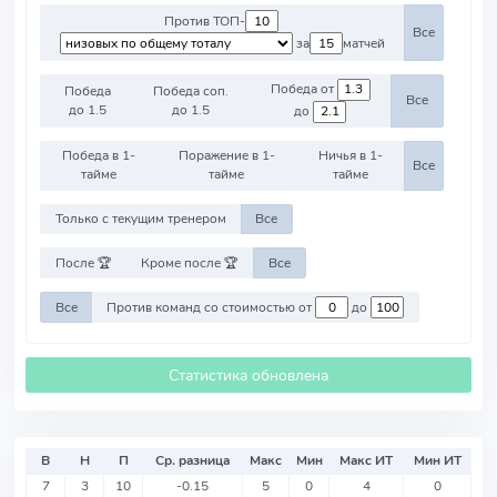
Против ТОП-
Все
за
матчей
Победа от
Победа
Победа соп.
Все
до 1.5
до 1.5
до
Победа в 1-
Поражение в 1-
Ничья в 1-
Все
тайме
тайме
тайме
Только с текущим тренером
Все
После 🏆
Кроме после 🏆
Все
Все
Против команд со стоимостью от
до
Статистика обновлена
В
Н
П
Ср. разница
Макс
Мин
Макс ИТ
Мин ИТ
7
3
10
-0.15
5
0
4
0