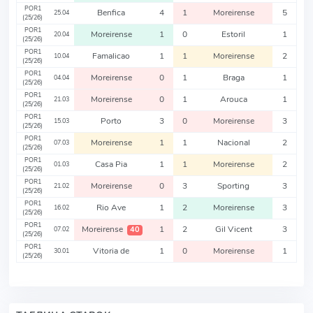
POR1
Benfica
4
1
Moreirense
5
25.04
(25/26)
POR1
Moreirense
1
0
Estoril
1
20.04
(25/26)
POR1
Famalicao
1
1
Moreirense
2
10.04
(25/26)
POR1
Moreirense
0
1
Braga
1
04.04
(25/26)
POR1
Moreirense
0
1
Arouca
1
21.03
(25/26)
POR1
Porto
3
0
Moreirense
3
15.03
(25/26)
POR1
Moreirense
1
1
Nacional
2
07.03
(25/26)
POR1
Casa Pia
1
1
Moreirense
2
01.03
(25/26)
POR1
Moreirense
0
3
Sporting
3
21.02
(25/26)
POR1
Rio Ave
1
2
Moreirense
3
16.02
(25/26)
POR1
Moreirense
1
2
Gil Vicent
3
40
07.02
(25/26)
POR1
Vitoria de
1
0
Moreirense
1
30.01
(25/26)