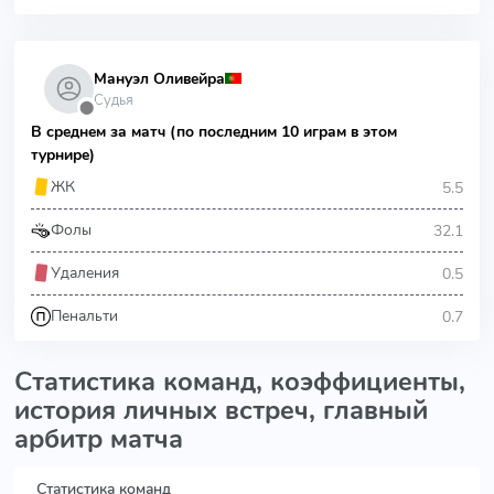
Мануэл Оливейра
Судья
⬤
В среднем за матч (по последним 10 играм в этом
турнире)
5.5
ЖК
32.1
Фолы
0.5
Удаления
0.7
Пенальти
Статистика команд, коэффициенты,
история личных встреч, главный
арбитр матча
Статистика команд