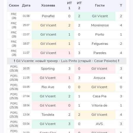
ИТ
ИТ
Сезон
Дата
Хозяева
Гости
Т
1
2
FRIC
Penafiel
0
2
Gil Vicent
2
01.08
(26)
FRIC
Gil Vicent
2
2
Moreirense
4
25.07
(26)
FRIC
Gil Vicent
1
0
Porto
1
22.07
(26)
FRIC
Gil Vicent
1
1
Felgueiras
2
18.07
(26)
FRIC
Gil Vicent
1
3
Paredes
4
11.07
(26)
❗️ Gil Vicente: новый тренер - Luis Pinto
(старый - Cesar Peixoto)
❗️
POR1
Sporting
3
0
Gil Vicent
3
16.05
(25/26)
POR1
Gil Vicent
1
3
Arouca
4
11.05
(25/26)
POR1
Rio Ave
0
0
Gil Vicent
0
03.05
(25/26)
POR1
Gil Vicent
2
1
Casa Pia
3
27.04
(25/26)
POR1
Gil Vicent
0
1
Vitoria de
1
18.04
(25/26)
POR1
Tondela
2
2
Gil Vicent
4
13.04
(25/26)
POR1
Gil Vicent
3
0
AVS
3
03.04
(25/26)
POR1