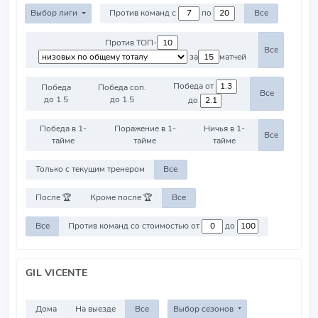
Выбор лиги
Против команд с
по
Все
Против ТОП-
Все
за
матчей
Победа от
Победа
Победа соп.
Все
до 1.5
до 1.5
до
Победа в 1-
Поражение в 1-
Ничья в 1-
Все
тайме
тайме
тайме
Только с текущим тренером
Все
После 🏆
Кроме после 🏆
Все
Все
Против команд со стоимостью от
до
GIL VICENTE
Дома
На выезде
Все
Выбор сезонов