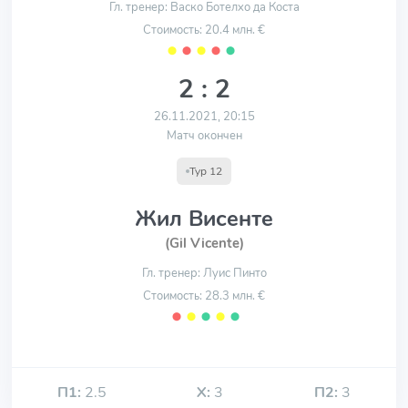
Гл. тренер: Васко Ботелхо да Коста
Стоимость: 20.4 млн. €
⬤
⬤
⬤
⬤
⬤
2 : 2
26.11.2021, 20:15
Матч окончен
Тур 12
Жил Висенте
(Gil Vicente)
Гл. тренер: Луис Пинто
Стоимость: 28.3 млн. €
⬤
⬤
⬤
⬤
⬤
П1:
2.5
Х:
3
П2:
3