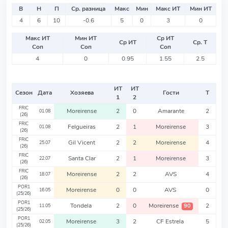
В
Н
П
Ср. разница
Макс
Мин
Макс ИТ
Мин ИТ
4
6
10
-0.6
5
0
3
0
Макс ИТ
Мин ИТ
Ср ИТ
Ср ИТ
Ср. Т
Соп
Соп
Соп
4
0
0.95
1.55
2.5
ИТ
ИТ
Сезон
Дата
Хозяева
Гости
Т
1
2
FRIC
Moreirense
2
0
Amarante
2
01.08
(26)
FRIC
Felgueiras
2
1
Moreirense
3
01.08
(26)
FRIC
Gil Vicent
2
2
Moreirense
4
25.07
(26)
FRIC
Santa Clar
2
1
Moreirense
3
22.07
(26)
FRIC
Moreirense
2
2
AVS
4
18.07
(26)
POR1
Moreirense
0
0
AVS
0
16.05
(25/26)
POR1
Tondela
2
0
Moreirense
2
90
11.05
(25/26)
POR1
Moreirense
3
2
CF Estrela
5
02.05
(25/26)