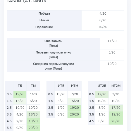
ТАБЛИЦА СТАВОК
Победа
4/20
Ничья
6/20
Поражение
10/20
Обе забили
11/20
(Голы)
Первые получили очко
5/20
(Голы)
Соперник первым получил
10/20
очко (Голы)
ТБ
ТМ
ИТБ
ИТМ
ИТ2Б
ИТ2М
0.5
19/20
1/20
0.5
13/20
7/20
0.5
17/20
3/20
1.5
15/20
5/20
1.5
5/20
15/20
1.5
10/20
10/20
2.5
10/20
10/20
2.5
1/20
19/20
2.5
3/20
17/20
3.5
4/20
16/20
3.5
0/20
20/20
3.5
1/20
19/20
4.5
2/20
18/20
4.5
0/20
20/20
5.5
0/20
20/20