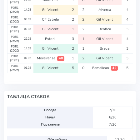
Santa Clar
1
0
Gil Vicent
1
21.03
(25/26)
POR1
Gil Vicent
2
2
Alverca
4
14.03
(25/26)
POR1
CF Estrela
2
2
Gil Vicent
4
08.03
(25/26)
POR1
Gil Vicent
1
2
Benfica
3
02.03
(25/26)
POR1
Estoril
3
1
Gil Vicent
4
22.02
(25/26)
POR1
Gil Vicent
2
1
Braga
3
14.02
(25/26)
POR1
Moreirense
1
2
Gil Vicent
3
40
07.02
(25/26)
POR1
Gil Vicent
5
0
Famalicao
5
42
01.02
(25/26)
ТАБЛИЦА СТАВОК
Победа
7/20
Ничья
6/20
Поражение
7/20
Обе забили
12/20