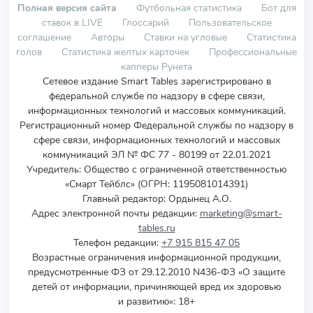
Полная версия сайта
Футбольная статистика
Бот для
ставок в LIVE
Глоссарий
Пользовательское
соглашение
Авторы
Ставки на угловые
Статистика
голов
Статистика желтых карточек
Профессиональные
капперы Рунета
Сетевое издание Smart Tables зарегистрировано в
федеральной службе по надзору в сфере связи,
информационных технологий и массовых коммуникаций.
Регистрационный номер Федеральной службы по надзору в
сфере связи, информационных технологий и массовых
коммуникаций ЭЛ № ФС 77 - 80199 от 22.01.2021
Учредитель
:
Общество с ограниченной ответственностью
«Смарт Тейблс» (ОГРН: 1195081014391)
Главный редактор: Ордынец А.О.
Адрес электронной почты редакции:
marketing@smart-
tables.ru
Телефон редакции:
+7 915 815 47 05
Возрастные ограничения информационной продукции,
предусмотренные ФЗ от 29.12.2010 N436-ФЗ «О защите
детей от информации, причиняющей вред их здоровью
и развитию»: 18+