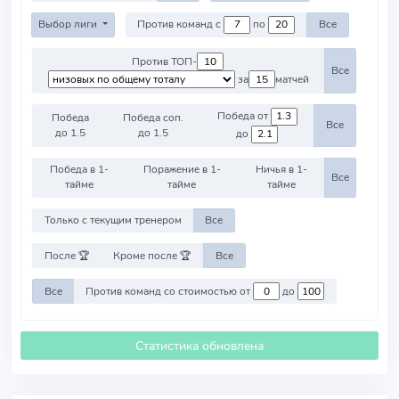
Выбор лиги
Против команд с
по
Все
Против ТОП-
Все
за
матчей
Победа от
Победа
Победа соп.
Все
до 1.5
до 1.5
до
Победа в 1-
Поражение в 1-
Ничья в 1-
Все
тайме
тайме
тайме
Только с текущим тренером
Все
После 🏆
Кроме после 🏆
Все
Все
Против команд со стоимостью от
до
Статистика обновлена