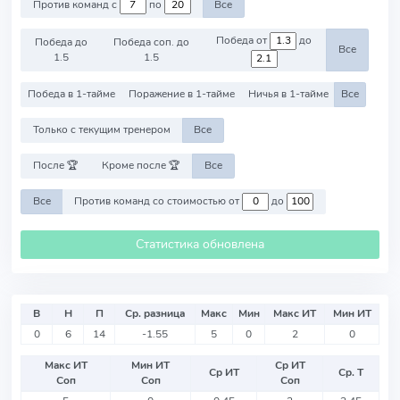
Против команд с
по
Все
Победа от
до
Победа до
Победа соп. до
Все
1.5
1.5
Победа в 1-тайме
Поражение в 1-тайме
Ничья в 1-тайме
Все
Только с текущим тренером
Все
После 🏆
Кроме после 🏆
Все
Все
Против команд со стоимостью от
до
Статистика обновлена
В
Н
П
Ср. разница
Макс
Мин
Макс ИТ
Мин ИТ
0
6
14
-1.55
5
0
2
0
Макс ИТ
Мин ИТ
Ср ИТ
Ср ИТ
Ср. Т
Соп
Соп
Соп