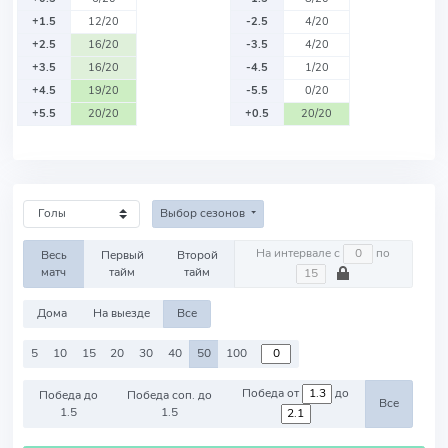
+1.5
12/20
-2.5
4/20
+2.5
16/20
-3.5
4/20
+3.5
16/20
-4.5
1/20
+4.5
19/20
-5.5
0/20
+5.5
20/20
+0.5
20/20
Выбор сезонов
На интервале с
по
Весь
Первый
Второй
матч
тайм
тайм
Дома
На выезде
Все
5
10
15
20
30
40
50
100
Победа от
до
Победа до
Победа соп. до
Все
1.5
1.5