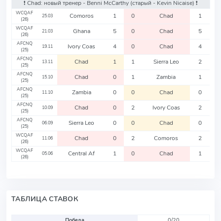
❗️ Chad: новый тренер - Benni McCarthy
(старый - Kevin Nicaise)
❗️
WCQAF
Comoros
1
0
Chad
1
25.03
(26)
WCQAF
Ghana
5
0
Chad
5
21.03
(26)
AFCNQ
Ivory Coas
4
0
Chad
4
19.11
(25)
AFCNQ
Chad
1
1
Sierra Leo
2
13.11
(25)
AFCNQ
Chad
0
1
Zambia
1
15.10
(25)
AFCNQ
Zambia
0
0
Chad
0
11.10
(25)
AFCNQ
Chad
0
2
Ivory Coas
2
10.09
(25)
AFCNQ
Sierra Leo
0
0
Chad
0
06.09
(25)
WCQAF
Chad
0
2
Comoros
2
11.06
(26)
WCQAF
Central Af
1
0
Chad
1
05.06
(26)
ТАБЛИЦА СТАВОК
Победа
0/20