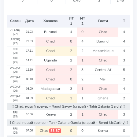
5
0
0.45
2
2.45
ИТ
ИТ
Сезон
Дата
Хозяева
Гости
Т
1
2
AFCNQ
Burundi
4
0
Chad
4
31.03
(27)
AFCNQ
Chad
0
4
Burundi
4
27.03
(27)
FRII
Chad
2
2
Mozambique
4
17.11
(25)
FRII
Uganda
2
1
Chad
3
14.11
(25)
WCQAF
Chad
2
3
Central Af
5
12.10
(26)
WCQAF
Chad
0
2
Mali
2
08.10
(26)
WCQAF
Madagascar
3
1
Chad
4
08.09
(26)
WCQAF
Chad
1
1
Ghana
2
04.09
(26)
❗️ Chad: новый тренер - Raoul Savoy
(старый - Tahir Zakaria Gardia)
❗️
FRII
Kenya
2
1
Chad
3
10.06
(25)
❗️ Chad: новый тренер - Tahir Zakaria Gardia
(старый - Benni McCarthy)
❗️
FRII
Chad
0
0
Kenya
0
83,87
07.06
(25)