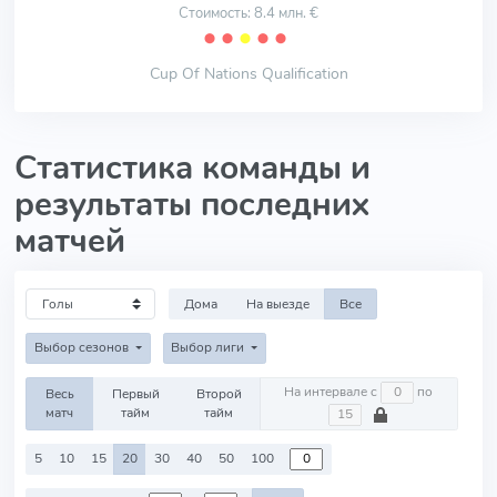
Стоимость: 8.4 млн. €
⬤
⬤
⬤
⬤
⬤
Cup Of Nations Qualification
Статистика команды и
результаты последних
матчей
Дома
На выезде
Все
Выбор сезонов
Выбор лиги
На интервале с
по
Весь
Первый
Второй
матч
тайм
тайм
5
10
15
20
30
40
50
100