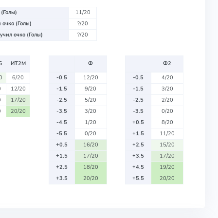
 (Голы)
11/20
 очко (Голы)
?/20
учил очко (Голы)
?/20
Б
ИТ2М
Ф
Ф2
0
6/20
-0.5
12/20
-0.5
4/20
0
12/20
-1.5
9/20
-1.5
3/20
0
17/20
-2.5
5/20
-2.5
2/20
0
20/20
-3.5
3/20
-3.5
0/20
-4.5
1/20
+0.5
8/20
-5.5
0/20
+1.5
11/20
+0.5
16/20
+2.5
15/20
+1.5
17/20
+3.5
17/20
+2.5
18/20
+4.5
19/20
+3.5
20/20
+5.5
20/20