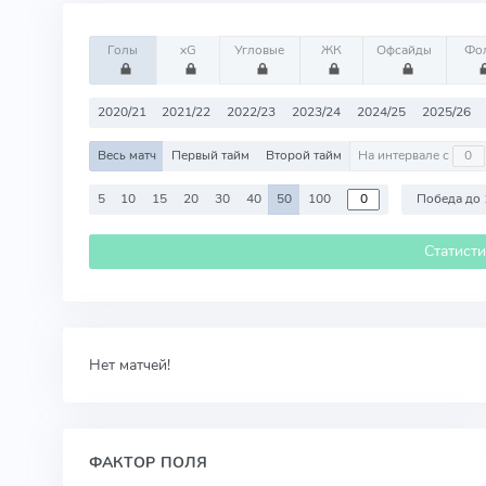
Голы
xG
Угловые
ЖК
Офсайды
Фо
2020/21
2021/22
2022/23
2023/24
2024/25
2025/26
Весь матч
Первый тайм
Второй тайм
На интервале с
5
10
15
20
30
40
50
100
Победа до 
Статист
Нет матчей!
ФАКТОР ПОЛЯ