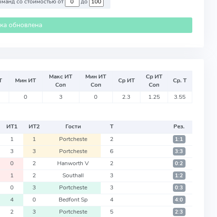
Против команд со стоимостью от
до
ика обновлена
Макс ИТ
Мин ИТ
Ср ИТ
Т
Мин ИТ
Ср ИТ
Ср. Т
Соп
Соп
Соп
0
3
0
2.3
1.25
3.55
ИТ
1
ИТ
2
Гости
Т
Рез.
1
1
Portcheste
2
1:1
3
3
Portcheste
6
3:3
0
2
Hanworth V
2
0:2
1
2
Southall
3
1:2
0
3
Portcheste
3
0:3
4
0
Bedfont Sp
4
4:0
2
3
Portcheste
5
2:3