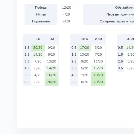
Победа
12/20
Обе забили
Ничья
4/20
Первые получили
Поражение
4/20
Соперник первым пол
ТБ
ТМ
ИТБ
ИТМ
ИТ2
1.5
20/20
0/20
0.5
17/20
3/20
0.5
14/2
2.5
14/20
6/20
1.5
13/20
7/20
1.5
8/2
3.5
7/20
13/20
2.5
9/20
11/20
2.5
3/2
4.5
6/20
14/20
3.5
5/20
15/20
3.5
0/2
5.5
4/20
16/20
4.5
2/20
18/20
6.5
0/20
20/20
5.5
0/20
20/20