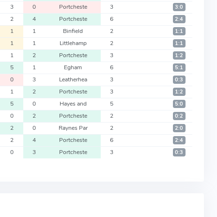
3
0
Portcheste
3
3:0
2
4
Portcheste
6
2:4
1
1
Binfield
2
1:1
1
1
Littlehamp
2
1:1
1
2
Portcheste
3
1:2
5
1
Egham
6
5:1
0
3
Leatherhea
3
0:3
1
2
Portcheste
3
1:2
5
0
Hayes and
5
5:0
0
2
Portcheste
2
0:2
2
0
Raynes Par
2
2:0
2
4
Portcheste
6
2:4
0
3
Portcheste
3
0:3