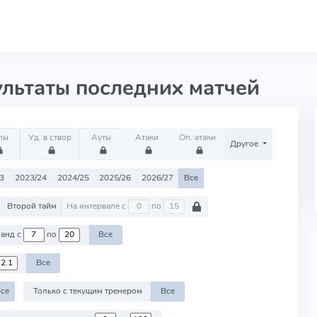
ультаты последних матчей
лы
Уд. в створ
Ауты
Атаки
Оп. атаки
Другое
3
2023/24
2024/25
2025/26
2026/27
Все
Второй тайм
На интервале с
по
Против команд с
по
Все
Все
се
Только с текущим тренером
Все