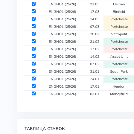
ENGNO1
(25/26)
21.03
Harrow
ENGNO1
(25/26)
17.03
Binfield
ENGNO1
(25/26)
14.03
Portcheste
ENGNO1
(25/26)
07.03
Portcheste
ENGNO1
(25/26)
28.02
Metropolit
ENGNO1
(25/26)
21.02
Portcheste
ENGNO1
(25/26)
17.02
Portcheste
ENGNO1
(25/26)
14.02
Ascot Unit
ENGNO1
(25/26)
07.02
Portcheste
ENGNO1
(25/26)
31.01
South Park
ENGNO1
(25/26)
24.01
Portcheste
ENGNO1
(25/26)
17.01
Hendon
ENGNO1
(25/26)
03.01
Moneyfield
ТАБЛИЦА СТАВОК