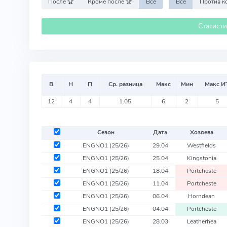
После 🏆
Кроме после 🏆
Все
Все
Статист
В
Н
П
Ср. разница
Макс
Мин
Макс И
12
4
4
1.05
6
2
5
Сезон
Дата
Хозяева
ENGNO1
(25/26)
29.04
Westfields
ENGNO1
(25/26)
25.04
Kingstonia
ENGNO1
(25/26)
18.04
Portcheste
ENGNO1
(25/26)
11.04
Portcheste
ENGNO1
(25/26)
06.04
Horndean
ENGNO1
(25/26)
04.04
Portcheste
ENGNO1
(25/26)
28.03
Leatherhea