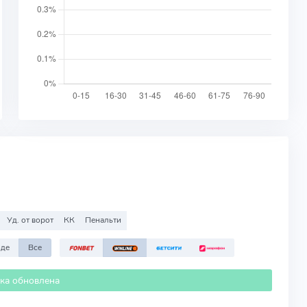
Уд. от ворот
КК
Пенальти
зде
Все
ика обновлена