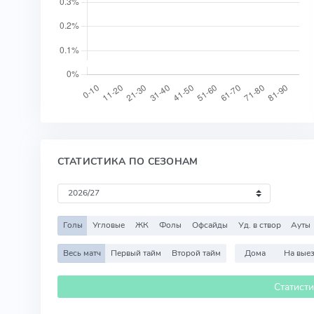
СТАТИСТИКА ПО СЕЗОНАМ
Голы
Угловые
ЖК
Фолы
Офсайды
Уд. в створ
Ауты
Весь матч
Первый тайм
Второй тайм
Дома
На вые
Статист