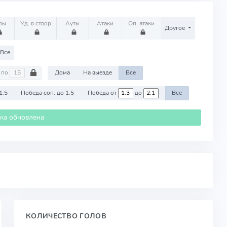
лы
Уд. в створ
Ауты
Атаки
Оп. атаки
Другое
Все
по
Дома
На выезде
Все
1.5
Победа соп. до 1.5
Победа от
до
Все
ика обновлена
КОЛИЧЕСТВО ГОЛОВ