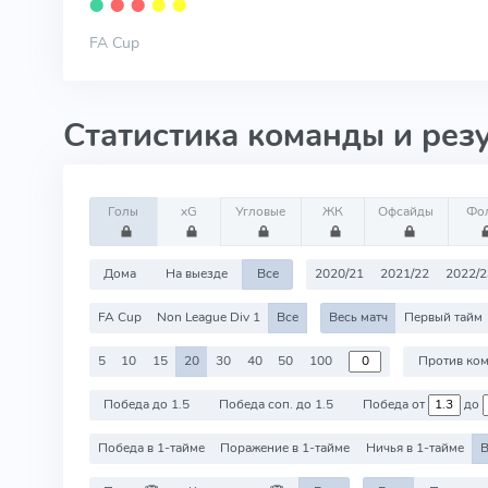
⬤
⬤
⬤
⬤
⬤
FA Cup
Статистика команды и рез
Голы
xG
Угловые
ЖК
Офсайды
Фо
Дома
На выезде
Все
2020/21
2021/22
2022/2
FA Cup
Non League Div 1
Все
Весь матч
Первый тайм
5
10
15
20
30
40
50
100
Победа до 1.5
Победа соп. до 1.5
Победа от
до
Победа в 1-тайме
Поражение в 1-тайме
Ничья в 1-тайме
В