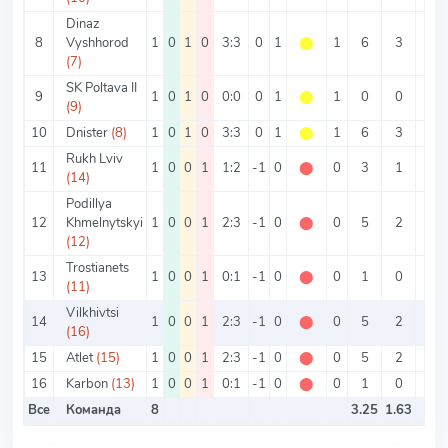
Dinaz
8
Vyshhorod
1
0
1
0
3:3
0
1
⬤
1
6
3
3
(7)
SK Poltava II
9
1
0
1
0
0:0
0
1
⬤
1
0
0
0
(9)
10
Dnister
(8)
1
0
1
0
3:3
0
1
⬤
1
6
3
3
Rukh Lviv
11
1
0
0
1
1:2
-1
0
⬤
0
3
1
2
(14)
Podillya
12
Khmelnytskyi
1
0
0
1
2:3
-1
0
⬤
0
5
2
3
(12)
Trostianets
13
1
0
0
1
0:1
-1
0
⬤
0
1
0
1
(11)
Vilkhivtsi
14
1
0
0
1
2:3
-1
0
⬤
0
5
2
3
(16)
15
Atlet
(15)
1
0
0
1
2:3
-1
0
⬤
0
5
2
3
16
Karbon
(13)
1
0
0
1
0:1
-1
0
⬤
0
1
0
1
Все
Команда
8
3.25
1.63