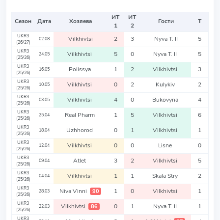
ИТ
ИТ
Сезон
Дата
Хозяева
Гости
Т
1
2
UKR3
Vilkhivtsi
2
3
Nyva T. II
5
02.08
(26/27)
UKR3
Vilkhivtsi
5
0
Nyva T. II
5
24.05
(25/26)
UKR3
Polissya
1
2
Vilkhivtsi
3
16.05
(25/26)
UKR3
Vilkhivtsi
0
2
Kulykiv
2
10.05
(25/26)
UKR3
Vilkhivtsi
4
0
Bukovyna
4
03.05
(25/26)
UKR3
Real Pharm
1
5
Vilkhivtsi
6
25.04
(25/26)
UKR3
Uzhhorod
0
1
Vilkhivtsi
1
18.04
(25/26)
UKR3
Vilkhivtsi
0
0
Lisne
0
12.04
(25/26)
UKR3
Atlet
3
2
Vilkhivtsi
5
09.04
(25/26)
UKR3
Vilkhivtsi
1
1
Skala Stry
2
04.04
(25/26)
UKR3
Niva Vinni
1
0
Vilkhivtsi
1
90
28.03
(25/26)
UKR3
Vilkhivtsi
0
1
Nyva T. II
1
86
22.03
(25/26)
UKR3