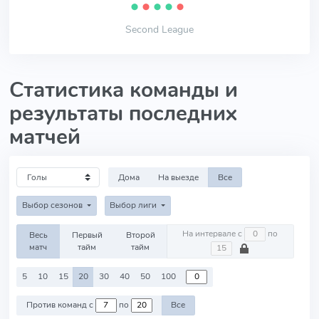
⬤
⬤
⬤
⬤
⬤
Second League
Статистика команды и
результаты последних
матчей
Дома
На выезде
Все
Выбор сезонов
Выбор лиги
На интервале с
по
Весь
Первый
Второй
матч
тайм
тайм
5
10
15
20
30
40
50
100
Против команд с
по
Все