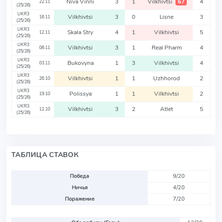
Niva Vinni
3
1
Vilkhivtsi
4
67
22.11
(25/26)
UKR3
Vilkhivtsi
3
0
Lisne
3
16.11
(25/26)
UKR3
Skala Stry
4
1
Vilkhivtsi
5
12.11
(25/26)
UKR3
Vilkhivtsi
3
1
Real Pharm
4
08.11
(25/26)
UKR3
Bukovyna
1
3
Vilkhivtsi
4
03.11
(25/26)
UKR3
Vilkhivtsi
1
1
Uzhhorod
2
26.10
(25/26)
UKR3
Polissya
1
1
Vilkhivtsi
2
19.10
(25/26)
UKR3
Vilkhivtsi
3
2
Atlet
5
12.10
(25/26)
ТАБЛИЦА СТАВОК
Победа
9/20
Ничья
4/20
Поражение
7/20