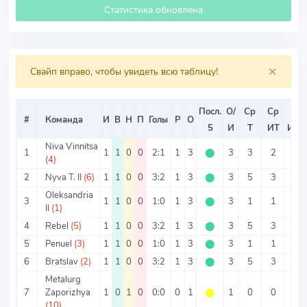
Статистика обновлена
×
Свайп вправо, чтобы увидеть всю таблицу!
Посл.
О/
Ср
Ср
Ср
#
Команда
И
В
Н
П
Голы
Р
О
5
И
Т
ИТ
ИТ2
Niva Vinnitsa
1
1
1
0
0
2:1
1
3
⬤
3
3
2
1
(4)
2
Nyva T. II
(6)
1
1
0
0
3:2
1
3
⬤
3
5
3
2
Oleksandria
3
1
1
0
0
1:0
1
3
⬤
3
1
1
0
II
(1)
4
Rebel
(5)
1
1
0
0
3:2
1
3
⬤
3
5
3
2
5
Penuel
(3)
1
1
0
0
1:0
1
3
⬤
3
1
1
0
6
Bratslav
(2)
1
1
0
0
3:2
1
3
⬤
3
5
3
2
Metalurg
7
Zaporizhya
1
0
1
0
0:0
0
1
⬤
1
0
0
0
(10)