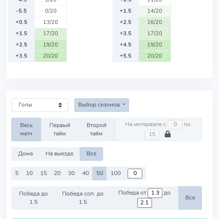
-5.5
0/20
+1.5
14/20
+0.5
13/20
+2.5
16/20
+1.5
17/20
+3.5
17/20
+2.5
19/20
+4.5
19/20
+3.5
20/20
+5.5
20/20
Выбор сезонов
На интервале с
по
Весь
Первый
Второй
матч
тайм
тайм
Дома
На выезде
Все
5
10
15
20
30
40
50
100
Победа от
до
Победа до
Победа соп. до
Все
1.5
1.5