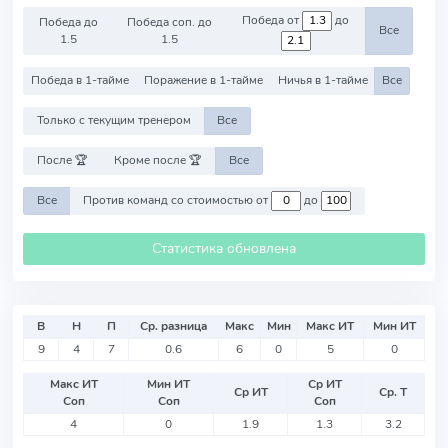
Победа от
до
Победа до
Победа соп. до
Все
1.5
1.5
Победа в 1-тайме
Поражение в 1-тайме
Ничья в 1-тайме
Все
Только с текущим тренером
Все
После 🏆
Кроме после 🏆
Все
Все
Против команд со стоимостью от
до
Статистика обновлена
В
Н
П
Ср. разница
Макс
Мин
Макс ИТ
Мин ИТ
9
4
7
0.6
6
0
5
0
Макс ИТ
Мин ИТ
Ср ИТ
Ср ИТ
Ср. Т
Соп
Соп
Соп
4
0
1.9
1.3
3.2