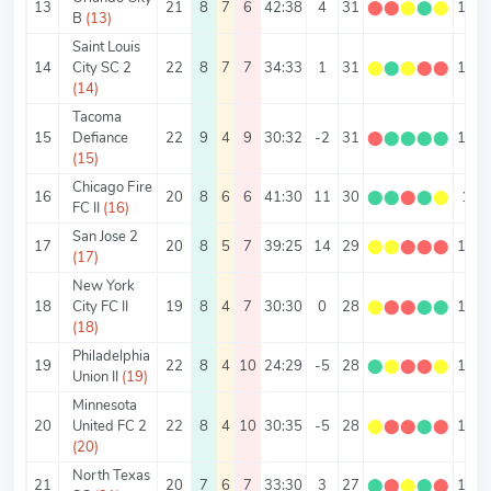
13
21
8
7
6
42:38
4
31
⬤
⬤
⬤
⬤
⬤
1.48
B
(13)
Saint Louis
14
City SC 2
22
8
7
7
34:33
1
31
⬤
⬤
⬤
⬤
⬤
1.41
(14)
Tacoma
15
Defiance
22
9
4
9
30:32
-2
31
⬤
⬤
⬤
⬤
⬤
1.41
(15)
Chicago Fire
16
20
8
6
6
41:30
11
30
⬤
⬤
⬤
⬤
⬤
1.5
FC II
(16)
San Jose 2
17
20
8
5
7
39:25
14
29
⬤
⬤
⬤
⬤
⬤
1.45
(17)
New York
18
City FC II
19
8
4
7
30:30
0
28
⬤
⬤
⬤
⬤
⬤
1.47
(18)
Philadelphia
19
22
8
4
10
24:29
-5
28
⬤
⬤
⬤
⬤
⬤
1.27
Union II
(19)
Minnesota
20
United FC 2
22
8
4
10
30:35
-5
28
⬤
⬤
⬤
⬤
⬤
1.27
(20)
North Texas
21
20
7
6
7
33:30
3
27
⬤
⬤
⬤
⬤
⬤
1.35