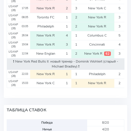
(26)
USANP
New York R
2
3
New York C
5
17.05
(26)
USANP
Toronto FC
1
2
New York R
3
08.05
(26)
USANP
Philadelph
1
2
New York R
3
03.05
(26)
USANP
New York R
4
1
Columbus C
5
26.04
(26)
USANP
New York R
3
1
Cincinnati
4
19.04
(26)
USANP
New Englan
1
2
New York R
3
62
12.04
(26)
❗️ New York Red Bulls II: новый тренер - Dominik Wohlert
(старый -
Michael Bradley)
❗️
USANP
New York R
1
1
Philadelph
2
22.03
(26)
USANP
New York C
1
1
New York R
2
15.03
(26)
ТАБЛИЦА СТАВОК
Победа
8/20
Ничья
4/20