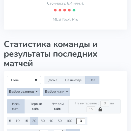
Стоимость: 6.4 млн. €
⬤
⬤
⬤
⬤
⬤
MLS Next Pro
Статистика команды и
результаты последних
матчей
Дома
На выезде
Все
Выбор сезонов
Выбор лиги
На интервале с
по
Весь
Первый
Второй
матч
тайм
тайм
5
10
15
20
30
40
50
100