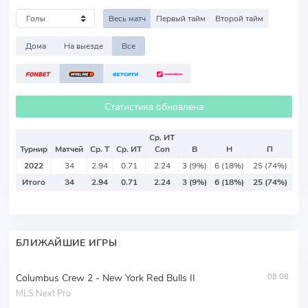
Весь матч
Первый тайм
Второй тайм
Дома
На выезде
Все
Статистика обновлена
Ср. ИТ
Турнир
Матчей
Ср. Т
Ср. ИТ
Соп
В
Н
П
2022
34
2.94
0.71
2.24
3 (9%)
6 (18%)
25 (74%)
Итого
34
2.94
0.71
2.24
3 (9%)
6 (18%)
25 (74%)
БЛИЖАЙШИЕ ИГРЫ
Columbus Crew 2 - New York Red Bulls II
08.08
MLS Next Pro