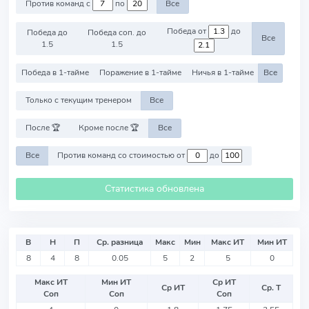
Против команд с
по
Все
Победа от
до
Победа до
Победа соп. до
Все
1.5
1.5
Победа в 1-тайме
Поражение в 1-тайме
Ничья в 1-тайме
Все
Только с текущим тренером
Все
После 🏆
Кроме после 🏆
Все
Все
Против команд со стоимостью от
до
Статистика обновлена
В
Н
П
Ср. разница
Макс
Мин
Макс ИТ
Мин ИТ
8
4
8
0.05
5
2
5
0
Макс ИТ
Мин ИТ
Ср ИТ
Ср ИТ
Ср. Т
Соп
Соп
Соп