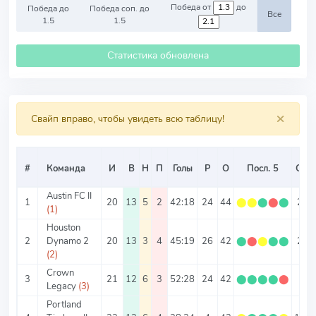
Победа от
до
Победа до
Победа соп. до
Все
1.5
1.5
Статистика обновлена
×
Свайп вправо, чтобы увидеть всю таблицу!
#
Команда
И
В
Н
П
Голы
Р
О
Посл. 5
О/И
Austin FC II
1
20
13
5
2
42:18
24
44
⬤
⬤
⬤
⬤
⬤
2.2
(1)
Houston
2
Dynamo 2
20
13
3
4
45:19
26
42
⬤
⬤
⬤
⬤
⬤
2.1
(2)
Crown
3
21
12
6
3
52:28
24
42
⬤
⬤
⬤
⬤
⬤
2
Legacy
(3)
Portland