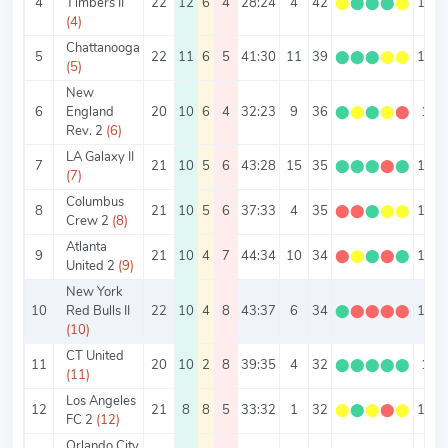
4
Timbers II
22
12
6
4
28:24
4
42
⬤
⬤
⬤
⬤
⬤
1.91
(4)
Chattanooga
5
22
11
6
5
41:30
11
39
⬤
⬤
⬤
⬤
⬤
1.77
(5)
New
6
England
20
10
6
4
32:23
9
36
⬤
⬤
⬤
⬤
⬤
1.8
Rev. 2
(6)
LA Galaxy II
7
21
10
5
6
43:28
15
35
⬤
⬤
⬤
⬤
⬤
1.67
(7)
Columbus
8
21
10
5
6
37:33
4
35
⬤
⬤
⬤
⬤
⬤
1.67
Crew 2
(8)
Atlanta
9
21
10
4
7
44:34
10
34
⬤
⬤
⬤
⬤
⬤
1.62
United 2
(9)
New York
10
Red Bulls II
22
10
4
8
43:37
6
34
⬤
⬤
⬤
⬤
⬤
1.55
(10)
CT United
11
20
10
2
8
39:35
4
32
⬤
⬤
⬤
⬤
⬤
1.6
(11)
Los Angeles
12
21
8
8
5
33:32
1
32
⬤
⬤
⬤
⬤
⬤
1.52
FC 2
(12)
Orlando City