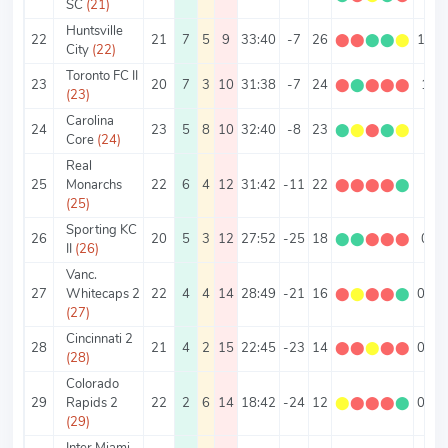
SC
(21)
Huntsville
22
21
7
5
9
33:40
-7
26
⬤
⬤
⬤
⬤
⬤
1.24
City
(22)
Toronto FC II
23
20
7
3
10
31:38
-7
24
⬤
⬤
⬤
⬤
⬤
1.2
(23)
Carolina
24
23
5
8
10
32:40
-8
23
⬤
⬤
⬤
⬤
⬤
1
Core
(24)
Real
25
Monarchs
22
6
4
12
31:42
-11
22
⬤
⬤
⬤
⬤
⬤
1
(25)
Sporting KC
26
20
5
3
12
27:52
-25
18
⬤
⬤
⬤
⬤
⬤
0.9
II
(26)
Vanc.
27
Whitecaps 2
22
4
4
14
28:49
-21
16
⬤
⬤
⬤
⬤
⬤
0.73
(27)
Cincinnati 2
28
21
4
2
15
22:45
-23
14
⬤
⬤
⬤
⬤
⬤
0.67
(28)
Colorado
29
Rapids 2
22
2
6
14
18:42
-24
12
⬤
⬤
⬤
⬤
⬤
0.55
(29)
Inter Miami