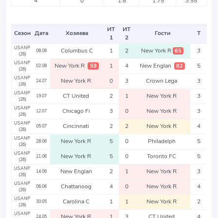
4
0
1.8
1.75
3.55
ИТ
ИТ
Сезон
Дата
Хозяева
Гости
Т
1
2
USANP
Columbus C
1
2
New York R
3
65
08.08
(26)
USANP
New York R
1
4
New Englan
5
59
82
02.08
(26)
USANP
New York R
0
3
Crown Lega
3
24.07
(26)
USANP
CT United
2
1
New York R
3
19.07
(26)
USANP
Chicago Fi
3
0
New York R
3
12.07
(26)
USANP
Cincinnati
2
2
New York R
4
05.07
(26)
USANP
New York R
5
0
Philadelph
5
28.06
(26)
USANP
New York R
5
0
Toronto FC
5
21.06
(26)
USANP
New Englan
2
1
New York R
3
14.06
(26)
USANP
Chattanoog
4
0
New York R
4
06.06
(26)
USANP
Carolina C
1
1
New York R
2
30.05
(26)
USANP
New York R
1
3
CT United
4
24.05