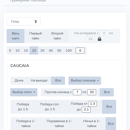
Турнирная таблица
На интервале с
по
Весь
Первый
Второй
матч
тайм
тайм
5
10
15
20
30
40
50
100
CAUCAIA
Дома
На выезде
Все
Выбор сезонов
Выбор лиги
Против команд с
по
Все
Победа от
Победа
Победа соп.
Все
до 1.5
до 1.5
до
Победа в 1-
Поражение в 1-
Ничья в 1-
Все
тайме
тайме
тайме