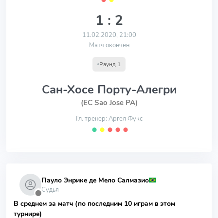
1 : 2
11.02.2020, 21:00
Матч окончен
Раунд 1
Сан-Хосе Порту-Алегри
(EC Sao Jose PA)
Гл. тренер: Аргел Фукс
⬤
⬤
⬤
⬤
⬤
Пауло Энрике де Мело Салмазио
Судья
⬤
В среднем за матч (по последним 10 играм в этом
турнире)