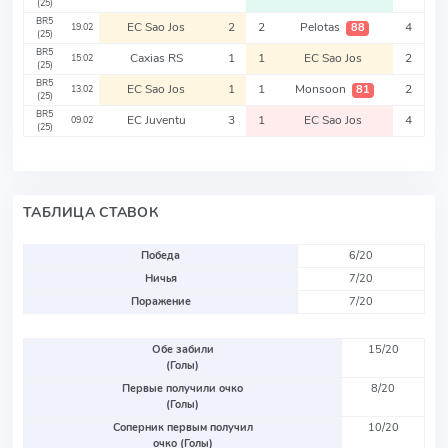
(25)
BR5
EC Sao Jos
2
2
Pelotas
4
88
19.02
(25)
BR5
Caxias RS
1
1
EC Sao Jos
2
15.02
(25)
BR5
EC Sao Jos
1
1
Monsoon
2
81
13.02
(25)
BR5
EC Juventu
3
1
EC Sao Jos
4
09.02
(25)
ТАБЛИЦА СТАВОК
Победа
6/20
Ничья
7/20
Поражение
7/20
Обе забили
15/20
(Голы)
Первые получили очко
8/20
(Голы)
Соперник первым получил
10/20
очко (Голы)