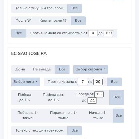
Только с текущим тренером
Все
После 🏆
Кроме после 🏆
Все
Все
Против команд со стоимостью от
до
EC SAO JOSE PA
Дома
На выезде
Все
Выбор сезонов
Выбор лиги
Против команд с
по
Все
Победа от
Победа
Победа соп.
Все
до 1.5
до 1.5
до
Победа в 1-
Поражение в 1-
Ничья в 1-
Все
тайме
тайме
тайме
Только с текущим тренером
Все