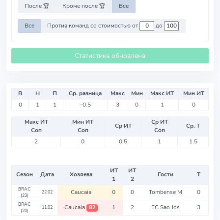
После 🏆
Кроме после 🏆
Все
Все
Против команд со стоимостью от
до
Статистика обновлена
В
Н
П
Ср. разница
Макс
Мин
Макс ИТ
Мин ИТ
0
1
1
-0.5
3
0
1
0
Макс ИТ
Мин ИТ
Ср ИТ
Ср ИТ
Ср. Т
Соп
Соп
Соп
2
0
0.5
1
1.5
ИТ
ИТ
Сезон
Дата
Хозяева
Гости
Т
1
2
BRAC
Caucaia
0
0
Tombense M
0
22.02
(23)
BRAC
Caucaia
1
2
EC Sao Jos
3
82
11.02
(20)