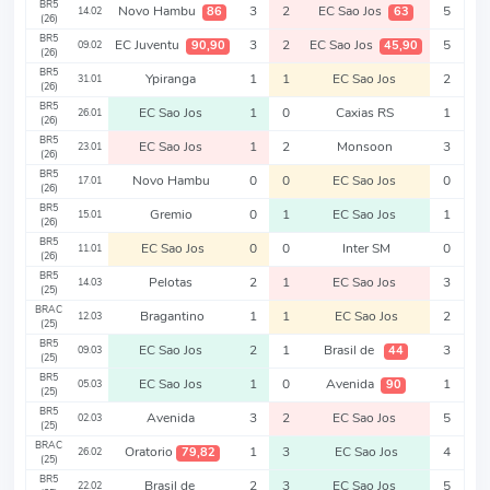
BR5
Novo Hambu
3
2
EC Sao Jos
5
86
63
14.02
(26)
BR5
EC Juventu
3
2
EC Sao Jos
5
90,90
45,90
09.02
(26)
BR5
Ypiranga
1
1
EC Sao Jos
2
31.01
(26)
BR5
EC Sao Jos
1
0
Caxias RS
1
26.01
(26)
BR5
EC Sao Jos
1
2
Monsoon
3
23.01
(26)
BR5
Novo Hambu
0
0
EC Sao Jos
0
17.01
(26)
BR5
Gremio
0
1
EC Sao Jos
1
15.01
(26)
BR5
EC Sao Jos
0
0
Inter SM
0
11.01
(26)
BR5
Pelotas
2
1
EC Sao Jos
3
14.03
(25)
BRAC
Bragantino
1
1
EC Sao Jos
2
12.03
(25)
BR5
EC Sao Jos
2
1
Brasil de
3
44
09.03
(25)
BR5
EC Sao Jos
1
0
Avenida
1
90
05.03
(25)
BR5
Avenida
3
2
EC Sao Jos
5
02.03
(25)
BRAC
Oratorio
1
3
EC Sao Jos
4
79,82
26.02
(25)
BR5
Brasil de
2
3
EC Sao Jos
5
22.02