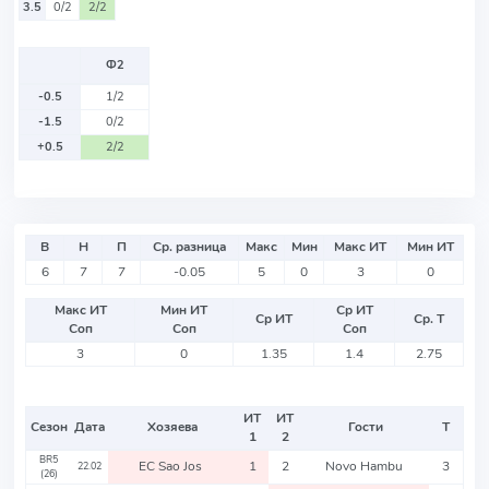
3.5
0/2
2/2
Ф2
-0.5
1/2
-1.5
0/2
+0.5
2/2
В
Н
П
Ср. разница
Макс
Мин
Макс ИТ
Мин ИТ
6
7
7
-0.05
5
0
3
0
Макс ИТ
Мин ИТ
Ср ИТ
Ср ИТ
Ср. Т
Соп
Соп
Соп
3
0
1.35
1.4
2.75
ИТ
ИТ
Сезон
Дата
Хозяева
Гости
Т
1
2
BR5
EC Sao Jos
1
2
Novo Hambu
3
22.02
(26)