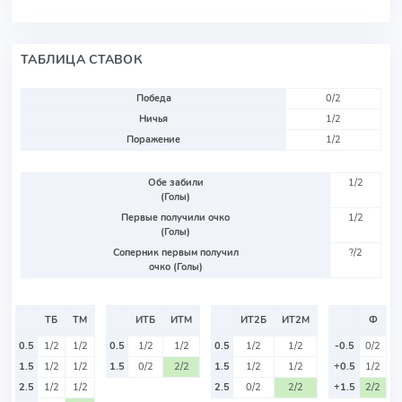
ТАБЛИЦА СТАВОК
Победа
0/2
Ничья
1/2
Поражение
1/2
Обе забили
1/2
(Голы)
Первые получили очко
1/2
(Голы)
Соперник первым получил
?/2
очко (Голы)
ТБ
ТМ
ИТБ
ИТМ
ИТ2Б
ИТ2М
Ф
0.5
1/2
1/2
0.5
1/2
1/2
0.5
1/2
1/2
-0.5
0/2
1.5
1/2
1/2
1.5
0/2
2/2
1.5
1/2
1/2
+0.5
1/2
2.5
1/2
1/2
2.5
0/2
2/2
+1.5
2/2