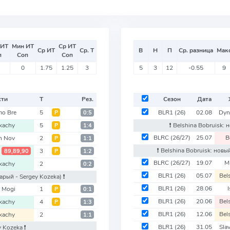
 ИТ
Мин ИТ
Ср ИТ
Ср ИТ
Ср. Т
В
Н
П
Ср. разница
Мак
п
Соп
Соп
0
1.75
1.25
3
5
3
12
-0.55
9
сти
Т
Рез.
Сезон
Дата
o Bre
5
BLR1
(26)
02.08
Dyn
Р
0:5
kachy
5
❗️ Belshina Bobruisk:
Р
1:4
BLRC
(26/27)
25.07
B
n Nov
2
Р
1:1
❗️ Belshina Bobruisk: нов
y
3
89,89,90
Р
1:2
BLRC
(26/27)
19.07
M
kachy
2
0:2
BLR1
(26)
05.07
Bel
тарый - Sergey Kozeka)
❗️
BLR1
(26)
28.06
 Mogi
1
Р
0:1
BLR1
(26)
20.06
Bel
kachy
4
Р
1:3
BLR1
(26)
12.06
Bel
kachy
2
1:1
BLR1
(26)
31.05
Sla
ey Kozeka
❗️