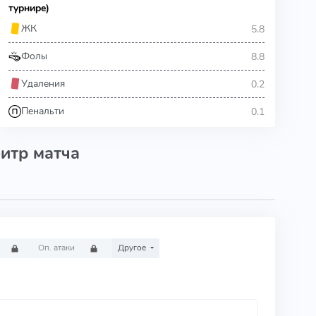
турнире)
5.8
ЖК
8.8
Фолы
0.2
Удаления
0.1
Пенальти
итр матча
Оп. атаки
Другое