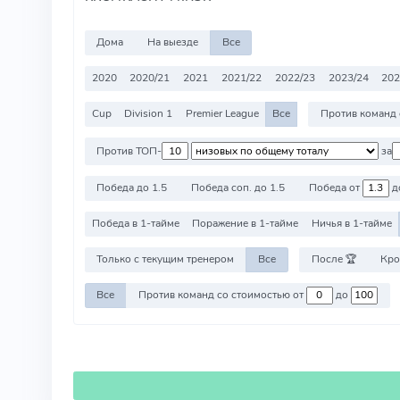
Дома
На выезде
Все
2020
2020/21
2021
2021/22
2022/23
2023/24
202
Cup
Division 1
Premier League
Все
Пр
Против ТОП-
за
Победа до 1.5
Победа соп. до 1.5
Победа от
д
Победа в 1-тайме
Поражение в 1-тайме
Ничья в 1-тайме
Только с текущим тренером
Все
После 🏆
Кро
Все
Против команд со стоимостью от
до