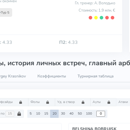
ч окончен
Гл. тренер: А. Володько
Стоимость: 1.9 млн. €
Тур 5
⬤
⬤
⬤
⬤
⬤
:
4.33
П2:
4.33
, история личных встреч, главный арб
gey Krasnikov
Коэффициенты
Турнирная таблица
Офсайды
Фолы
Уд. в створ
Ауты
Атаки
по
5
10
15
20
30
40
50
100
BELSHINA BOBRUISK