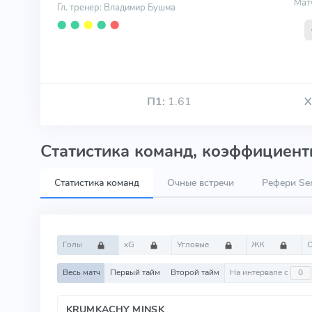
Мат
Гл. тренер: Владимир Бушма
⬤
⬤
⬤
⬤
⬤
П1:
1.61
Х
Статистика команд, коэффициенты
Статистика команд
Очные встречи
Рефери Ser
Голы
xG
Угловые
ЖК
Весь матч
Первый тайм
Второй тайм
На интервале с
KRUMKACHY MINSK