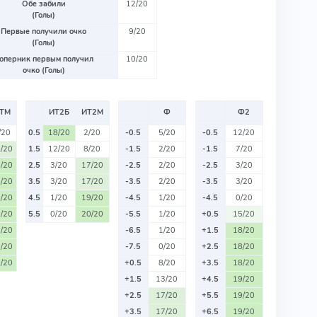
Обе забили
12/20
(Голы)
Первые получили очко
9/20
(Голы)
оперник первым получил
10/20
очко (Голы)
ТМ
ИТ2Б
ИТ2М
Ф
Ф2
/20
0.5
18/20
2/20
-0.5
5/20
-0.5
12/20
/20
1.5
12/20
8/20
-1.5
2/20
-1.5
7/20
/20
2.5
3/20
17/20
-2.5
2/20
-2.5
3/20
/20
3.5
3/20
17/20
-3.5
2/20
-3.5
3/20
/20
4.5
1/20
19/20
-4.5
1/20
-4.5
0/20
/20
5.5
0/20
20/20
-5.5
1/20
+0.5
15/20
/20
-6.5
1/20
+1.5
18/20
/20
-7.5
0/20
+2.5
18/20
/20
+0.5
8/20
+3.5
18/20
+1.5
13/20
+4.5
19/20
+2.5
17/20
+5.5
19/20
+3.5
17/20
+6.5
19/20