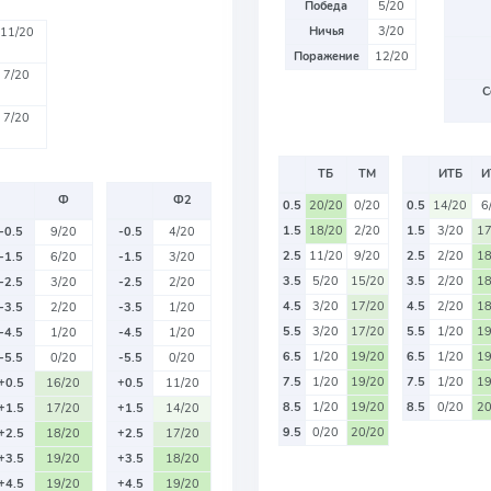
Победа
5/20
Ничья
3/20
11/20
Поражение
12/20
7/20
С
7/20
ТБ
ТМ
ИТБ
И
Ф
Ф2
0.5
20/20
0/20
0.5
14/20
6
1.5
18/20
2/20
1.5
3/20
17
-0.5
9/20
-0.5
4/20
2.5
11/20
9/20
2.5
2/20
18
-1.5
6/20
-1.5
3/20
3.5
5/20
15/20
3.5
2/20
18
-2.5
3/20
-2.5
2/20
4.5
3/20
17/20
4.5
2/20
18
-3.5
2/20
-3.5
1/20
5.5
3/20
17/20
5.5
1/20
19
-4.5
1/20
-4.5
1/20
6.5
1/20
19/20
6.5
1/20
19
-5.5
0/20
-5.5
0/20
7.5
1/20
19/20
7.5
1/20
19
+0.5
16/20
+0.5
11/20
8.5
1/20
19/20
8.5
0/20
20
+1.5
17/20
+1.5
14/20
9.5
0/20
20/20
+2.5
18/20
+2.5
17/20
+3.5
19/20
+3.5
18/20
+4.5
19/20
+4.5
19/20