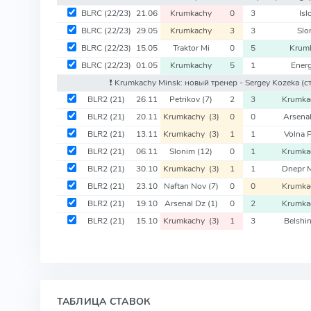
BLRC
(22/23)
21.06
Krumkachy
0
3
Isl
BLRC
(22/23)
29.05
Krumkachy
3
3
Slo
BLRC
(22/23)
15.05
Traktor Mi
0
5
Krum
BLRC
(22/23)
01.05
Krumkachy
5
1
Energ
❗️ Krumkachy Minsk: новый тренер - Sergey Kozeka
(с
BLR2
(21)
26.11
Petrikov
(7)
2
3
Krumk
BLR2
(21)
20.11
Krumkachy
(3)
0
0
Arsena
BLR2
(21)
13.11
Krumkachy
(3)
1
1
Volna 
BLR2
(21)
06.11
Slonim
(12)
0
1
Krumk
BLR2
(21)
30.10
Krumkachy
(3)
1
1
Dnepr 
BLR2
(21)
23.10
Naftan Nov
(7)
0
0
Krumk
BLR2
(21)
19.10
Arsenal Dz
(1)
0
2
Krumk
BLR2
(21)
15.10
Krumkachy
(3)
1
3
Belshi
ТАБЛИЦА СТАВОК