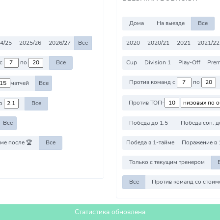
Дома
На выезде
Все
4/25
2025/26
2026/27
Все
2020
2020/21
2021
2021/22
Cup
Division 1
Play-Off
Prem
отив команд с
по
Все
Против команд с
по
матчей
Все
Против ТОП-
о
Все
Победа до 1.5
Победа соп. д
Все
ме после 🏆
Все
Победа в 1-тайме
Поражение в 
Только с текущим тренером
Все
Статистика обновлена