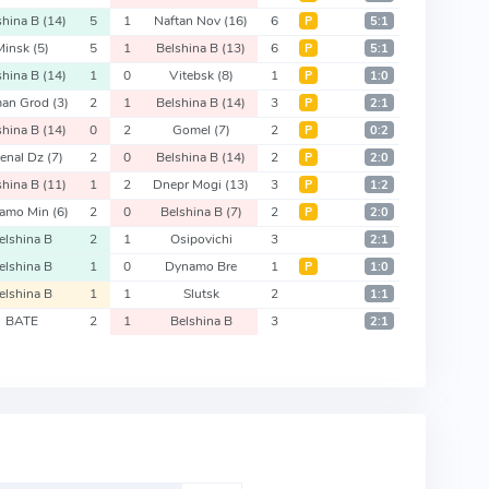
shina B
(14)
5
1
Naftan Nov
(16)
6
Р
5:1
Minsk
(5)
5
1
Belshina B
(13)
6
Р
5:1
shina B
(14)
1
0
Vitebsk
(8)
1
Р
1:0
an Grod
(3)
2
1
Belshina B
(14)
3
Р
2:1
shina B
(14)
0
2
Gomel
(7)
2
Р
0:2
senal Dz
(7)
2
0
Belshina B
(14)
2
Р
2:0
shina B
(11)
1
2
Dnepr Mogi
(13)
3
Р
1:2
amo Min
(6)
2
0
Belshina B
(7)
2
Р
2:0
elshina B
2
1
Osipovichi
3
2:1
elshina B
1
0
Dynamo Bre
1
Р
1:0
elshina B
1
1
Slutsk
2
1:1
BATE
2
1
Belshina B
3
2:1