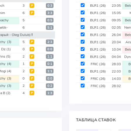
och
3
BLR1
(26)
23.05
Bel
Р
0:3
nim
6
BLR1
(26)
15.05
Р
3:3
kachy
5
BLR1
(26)
09.05
Bel
0:5
etik-
6
BLR1
(26)
02.05
Nem
5:1
тарый - Oleg Dulub)
❗️
BLR1
(26)
26.04
Bel
achy
(3)
5
Р
2:3
BLR1
(26)
20.04
Ar
l Dz
(1)
0
Р
0:0
BLR1
(26)
10.04
Bel
Pins
(5)
2
Р
1:1
BLR1
(26)
04.04
Dyn
achy
(4)
1
Р
0:1
FRIC
(26)
28.03
B
Mogi
(4)
2
Р
1:1
BLR1
(26)
22.03
B
achy
(3)
0
Р
0:0
FRIC
(26)
14.03
B
achy
(3)
2
Р
0:2
FRIC
(26)
28.02
na B
(2)
4
Р
1:3
ТАБЛИЦА СТАВОК