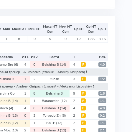
Макс ИТ
Мин ИТ
Ср ИТ
с
Мин
Макс ИТ
Мин ИТ
Ср ИТ
Ср. Т
Соп
Соп
Соп
1
8
0
5
0
1.3
1.85
3.15
Хозяева
ИТ
1
ИТ
2
Гости
Т
Рез.
amo Bre
(6)
4
0
Belshina B
(14)
4
Р
4:0
 новый тренер - A. Volodko
(старый - Andrey Khripach)
❗️
elshina B
1
2
Minsk
3
Р
1:2
ый тренер - Andrey Khripach
(старый - Aleksandr Lisovskiy)
❗️
aryina Go
1
8
Belshina B
9
Р
1:8
shina B
(14)
1
1
Baranovich
(12)
2
Р
1:1
Isloch
(4)
4
0
Belshina B
(14)
4
Р
4:0
shina B
(13)
0
2
Torpedo Zh
(6)
2
Р
0:2
shina B
(12)
1
1
BATE
(13)
2
Р
1:1
via Moz
(10)
2
1
Belshina B
(12)
3
Р
2:1