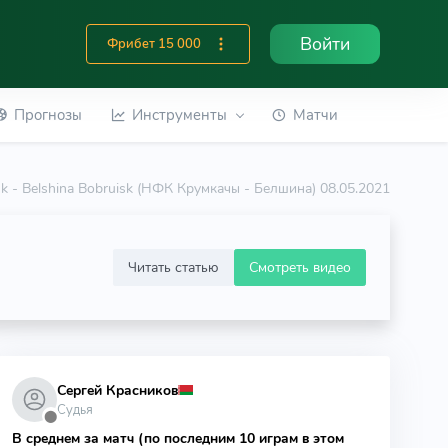
Войти
Фрибет 15 000
Прогнозы
Инструменты
Матчи
k - Belshina Bobruisk (НФК Крумкачы - Белшина) 08.05.2021
Читать статью
Смотреть видео
Сергей Красников
Судья
⬤
В среднем за матч (по последним 10 играм в этом