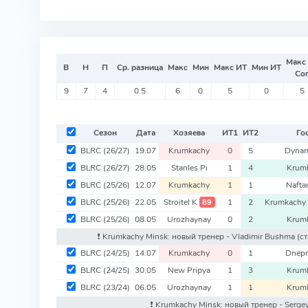
Макс
В
Н
П
Ср. разница
Макс
Мин
Макс ИТ
Мин ИТ
Со
9
7
4
0.5
6
0
5
0
5
Сезон
Дата
Хозяева
ИТ
1
ИТ
2
Го
BLRC
(26/27)
19.07
Krumkachy
0
5
Dynam
BLRC
(26/27)
28.05
Stanles Pi
1
4
Krum
BLRC
(25/26)
12.07
Krumkachy
1
1
Nafta
BLRC
(25/26)
22.05
Stroitel K
1
2
Krumkach
89
BLRC
(25/26)
08.05
Urozhaynay
0
2
Krum
❗️ Krumkachy Minsk: новый тренер - Vladimir Bushma
(с
BLRC
(24/25)
14.07
Krumkachy
0
1
Dnepr
BLRC
(24/25)
30.05
New Pripya
1
3
Krum
BLRC
(23/24)
06.05
Urozhaynay
1
1
Krum
❗️ Krumkachy Minsk: новый тренер - Serg