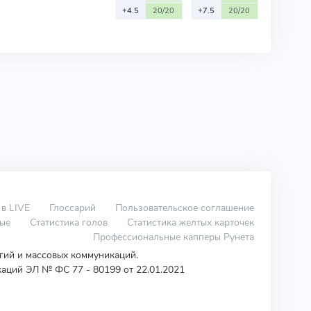
+4.5
20/20
+7.5
20/20
 в LIVE
Глоссарий
Пользовательское соглашение
вые
Статистика голов
Статистика желтых карточек
Профессиональные капперы Рунета
огий и массовых коммуникаций.
аций ЭЛ № ФС 77 - 80199 от 22.01.2021