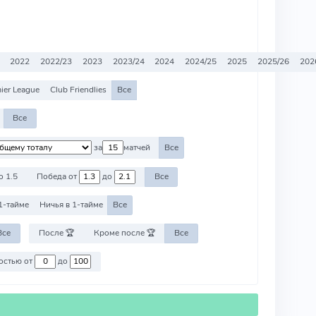
2022
2022/23
2023
2023/24
2024
2024/25
2025
2025/26
202
ier League
Club Friendlies
Все
Все
за
матчей
Все
о 1.5
Победа от
до
Все
1-тайме
Ничья в 1-тайме
Все
Все
После 🏆
Кроме после 🏆
Все
Против команд со стоимостью от
до