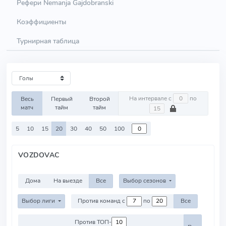
Рефери Nemanja Gajdobranski
Коэффициенты
Турнирная таблица
На интервале с
по
Весь
Первый
Второй
матч
тайм
тайм
5
10
15
20
30
40
50
100
VOZDOVAC
Дома
На выезде
Все
Выбор сезонов
Выбор лиги
Против команд с
по
Все
Против ТОП-