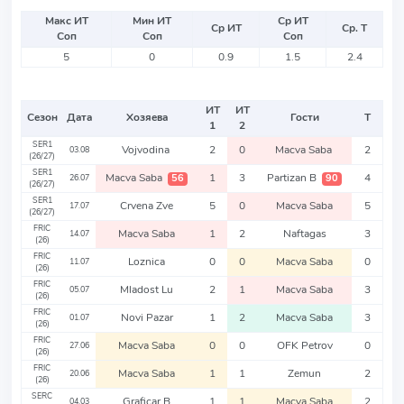
Макс ИТ
Мин ИТ
Ср ИТ
Ср ИТ
Ср. Т
Соп
Соп
Соп
5
0
0.9
1.5
2.4
ИТ
ИТ
Сезон
Дата
Хозяева
Гости
Т
1
2
SER1
Vojvodina
2
0
Macva Saba
2
03.08
(26/27)
SER1
Macva Saba
1
3
Partizan B
4
56
90
26.07
(26/27)
SER1
Crvena Zve
5
0
Macva Saba
5
17.07
(26/27)
FRIC
Macva Saba
1
2
Naftagas
3
14.07
(26)
FRIC
Loznica
0
0
Macva Saba
0
11.07
(26)
FRIC
Mladost Lu
2
1
Macva Saba
3
05.07
(26)
FRIC
Novi Pazar
1
2
Macva Saba
3
01.07
(26)
FRIC
Macva Saba
0
0
OFK Petrov
0
27.06
(26)
FRIC
Macva Saba
1
1
Zemun
2
20.06
(26)
SERC
Graficar B
1
1
Macva Saba
2
04.03