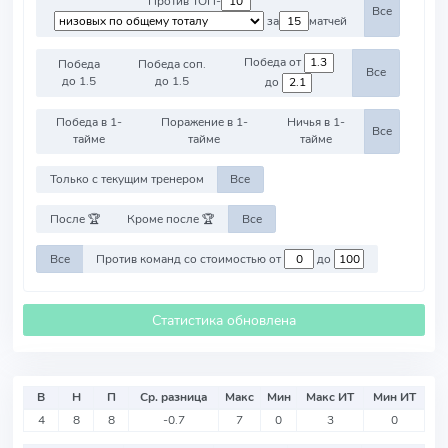
Против ТОП-
Все
за
матчей
Победа от
Победа
Победа соп.
Все
до 1.5
до 1.5
до
Победа в 1-
Поражение в 1-
Ничья в 1-
Все
тайме
тайме
тайме
Только с текущим тренером
Все
После 🏆
Кроме после 🏆
Все
Все
Против команд со стоимостью от
до
Статистика обновлена
В
Н
П
Ср. разница
Макс
Мин
Макс ИТ
Мин ИТ
4
8
8
-0.7
7
0
3
0