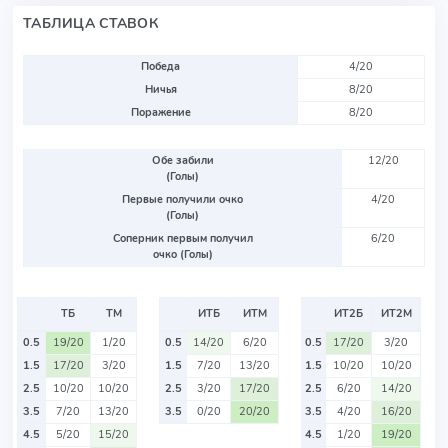
ТАБЛИЦА СТАВОК
Победа
4/20
Ничья
8/20
Поражение
8/20
Обе забили
12/20
(Голы)
Первые получили очко
4/20
(Голы)
Соперник первым получил
6/20
очко (Голы)
ТБ
ТМ
ИТБ
ИТМ
ИТ2Б
ИТ2М
0.5
19/20
1/20
0.5
14/20
6/20
0.5
17/20
3/20
1.5
17/20
3/20
1.5
7/20
13/20
1.5
10/20
10/20
2.5
10/20
10/20
2.5
3/20
17/20
2.5
6/20
14/20
3.5
7/20
13/20
3.5
0/20
20/20
3.5
4/20
16/20
4.5
5/20
15/20
4.5
1/20
19/20