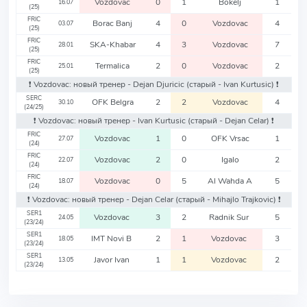
Vozdovac
0
1
Bokelj
1
16.07
(25)
FRIC
Borac Banj
4
0
Vozdovac
4
03.07
(25)
FRIC
SKA-Khabar
4
3
Vozdovac
7
28.01
(25)
FRIC
Termalica
2
0
Vozdovac
2
25.01
(25)
❗️ Vozdovac: новый тренер - Dejan Djuricic
(старый - Ivan Kurtusic)
❗️
SERC
OFK Belgra
2
2
Vozdovac
4
30.10
(24/25)
❗️ Vozdovac: новый тренер - Ivan Kurtusic
(старый - Dejan Celar)
❗️
FRIC
Vozdovac
1
0
OFK Vrsac
1
27.07
(24)
FRIC
Vozdovac
2
0
Igalo
2
22.07
(24)
FRIC
Vozdovac
0
5
Al Wahda A
5
18.07
(24)
❗️ Vozdovac: новый тренер - Dejan Celar
(старый - Mihajlo Trajkovic)
❗️
SER1
Vozdovac
3
2
Radnik Sur
5
24.05
(23/24)
SER1
IMT Novi B
2
1
Vozdovac
3
18.05
(23/24)
SER1
Javor Ivan
1
1
Vozdovac
2
13.05
(23/24)