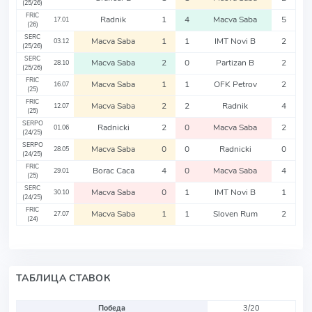
(25/26)
FRIC
Radnik
1
4
Macva Saba
5
17.01
(26)
SERC
Macva Saba
1
1
IMT Novi B
2
03.12
(25/26)
SERC
Macva Saba
2
0
Partizan B
2
28.10
(25/26)
FRIC
Macva Saba
1
1
OFK Petrov
2
16.07
(25)
FRIC
Macva Saba
2
2
Radnik
4
12.07
(25)
SERPO
Radnicki
2
0
Macva Saba
2
01.06
(24/25)
SERPO
Macva Saba
0
0
Radnicki
0
28.05
(24/25)
FRIC
Borac Caca
4
0
Macva Saba
4
29.01
(25)
SERC
Macva Saba
0
1
IMT Novi B
1
30.10
(24/25)
FRIC
Macva Saba
1
1
Sloven Rum
2
27.07
(24)
ТАБЛИЦА СТАВОК
Победа
3/20