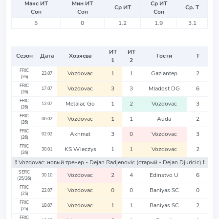
Макс ИТ
Мин ИТ
Ср ИТ
Ср ИТ
Ср. Т
Соп
Соп
Соп
5
0
1.2
1.9
3.1
ИТ
ИТ
Сезон
Дата
Хозяева
Гости
Т
1
2
FRIC
Vozdovac
1
1
Gaziantep
2
23.07
(26)
FRIC
Vozdovac
3
3
Mladost DG
6
17.07
(26)
FRIC
Metalac Go
1
2
Vozdovac
3
12.07
(26)
FRIC
Vozdovac
1
1
Auda
2
06.02
(26)
FRIC
Akhmat
3
0
Vozdovac
3
02.02
(26)
FRIC
KS Wieczys
1
1
Vozdovac
2
30.01
(26)
❗️ Vozdovac: новый тренер - Dejan Radjenovic
(старый - Dejan Djuricic)
❗️
SERC
Vozdovac
2
4
Edinstvo U
6
30.10
(25/26)
FRIC
Vozdovac
0
0
Baniyas SC
0
22.07
(25)
FRIC
Vozdovac
1
1
Baniyas SC
2
18.07
(25)
FRIC