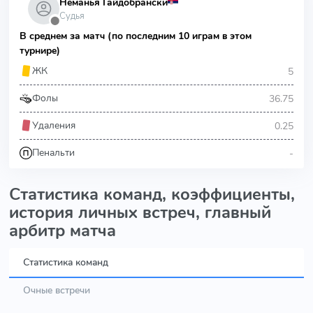
Неманья Гайдобрански
Судья
⬤
В среднем за матч (по последним 10 играм в этом
турнире)
5
ЖК
36.75
Фолы
0.25
Удаления
-
Пенальти
Статистика команд, коэффициенты,
история личных встреч, главный
арбитр матча
Статистика команд
Очные встречи