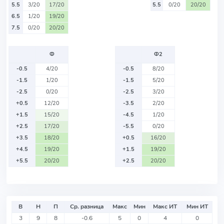
5.5
3/20
17/20
5.5
0/20
20/20
6.5
1/20
19/20
7.5
0/20
20/20
Ф
Ф2
-0.5
4/20
-0.5
8/20
-1.5
1/20
-1.5
5/20
-2.5
0/20
-2.5
3/20
+0.5
12/20
-3.5
2/20
+1.5
15/20
-4.5
1/20
+2.5
17/20
-5.5
0/20
+3.5
18/20
+0.5
16/20
+4.5
19/20
+1.5
19/20
+5.5
20/20
+2.5
20/20
В
Н
П
Ср. разница
Макс
Мин
Макс ИТ
Мин ИТ
3
9
8
-0.6
5
0
4
0