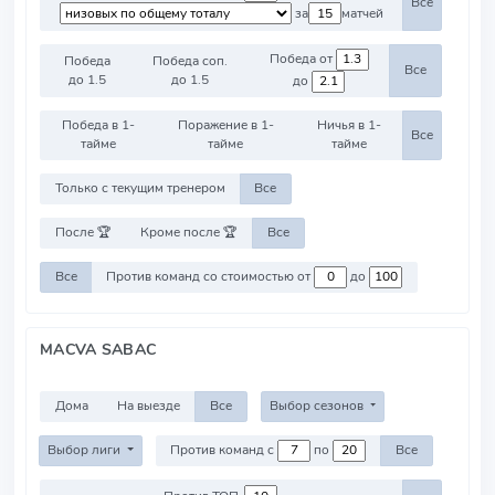
Все
за
матчей
Победа от
Победа
Победа соп.
Все
до 1.5
до 1.5
до
Победа в 1-
Поражение в 1-
Ничья в 1-
Все
тайме
тайме
тайме
Только с текущим тренером
Все
После 🏆
Кроме после 🏆
Все
Все
Против команд со стоимостью от
до
MACVA SABAC
Дома
На выезде
Все
Выбор сезонов
Выбор лиги
Против команд с
по
Все