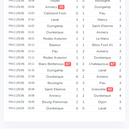
Troyes
1
0
Boulogne
1
FRA2 (25/26)
18.04
Annecy
1
0
Guingamp
1
30
FRA2 (25/26)
03.04
Clermont Foot
0
1
Pau
1
FRA2 (25/26)
13.03
Laval
1
1
Nancy
2
FRA2 (25/26)
27.02
Guingamp
1
2
Saint-Etienne
3
FRA2 (25/26)
14.02
Dunkerque
0
1
Annecy
1
FRA2 (25/26)
31.01
Rodez Aveyron
1
1
Le Mans
2
FRA2 (25/26)
16.01
Bayeux
2
1
Blois Foot 41
3
FRAC (25/26)
20.12
Pau
1
2
Amiens
3
FRA2 (25/26)
12.12
Rodez Aveyron
1
1
Dunkerque
2
FRA2 (25/26)
21.11
Biars-Bretenoux
0
2
Chateauroux
2
67
67
FRAC (25/26)
15.11
Guingamp
2
0
Laval
2
FRA2 (25/26)
31.10
Dunkerque
6
2
Amiens
8
FRA2 (25/26)
27.09
Boulogne
0
3
Pau
3
FRA2 (25/26)
19.09
Saint-Etienne
1
1
Grenoble
2
90
FRA2 (25/26)
30.08
Annecy
2
2
Dunkerque
4
FRA2 (25/26)
16.08
Bourg-Peronnas
2
1
Dijon
3
FRA3 (24/25)
16.05
Dunkerque
0
0
Laval
0
FRA2 (24/25)
02.05