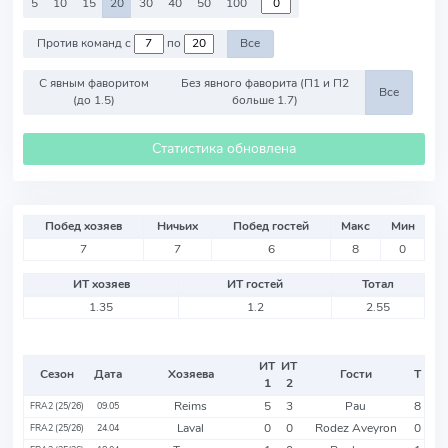
5
10
15
20
30
40
50
100
Против команд с
по
Все
С явным фаворитом
Без явного фаворита (П1 и П2
Все
(до 1.5)
больше 1.7)
Статистика обновлена
Побед хозяев
Ничьих
Побед гостей
Макс
Мин
7
7
6
8
0
ИТ хозяев
ИТ гостей
Тотал
1.35
1.2
2.55
ИТ
ИТ
Сезон
Дата
Хозяева
Гости
Т
1
2
Reims
5
3
Pau
8
FRA2 (25/26)
09.05
Laval
0
0
Rodez Aveyron
0
FRA2 (25/26)
24.04