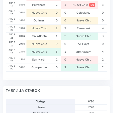
ARG2
Patronato
2
1
Nueva Chic
3
90
03.05
(26)
ARG2
Nueva Chic
0
0
Colegiales
0
26.04
(26)
ARG2
Quilmes
0
0
Nueva Chic
0
18.04
(26)
ARG2
Nueva Chic
2
2
Ferrocarri
4
13.04
(26)
ARG2
CA Atlanta
1
2
Nueva Chic
3
08.04
(26)
ARG2
Nueva Chic
0
0
All Boys
0
29.03
(26)
ARG2
Nueva Chic
3
1
Gimnasia y
4
23.03
(26)
ARG2
San Martin
2
0
Nueva Chic
2
15.03
(26)
ARG2
Agropecuar
0
2
Nueva Chic
2
28.02
(26)
ТАБЛИЦА СТАВОК
Победа
6/20
Ничья
7/20