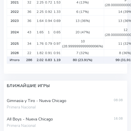
9
2021
32
2.25
0.72
1.53
4 (13%)
(28.000000000
2022
36
2.25
0.92
1.33
6 (17%)
14 (39%
2023
36
1.64
0.94
0.69
13 (36%)
13 (36%
12
2024
43
1.65
1
0.65
20 (47%)
(28.000000000
10
2025
34
1.76
0.79
0.97
11 (32%
(28.999999999999996%)
2026
22
1.82
0.91
0.91
7 (32%)
8 (36%
Итого
286
2.02
0.83
1.19
80 (23.91%)
99 (31.9
БЛИЖАЙШИЕ ИГРЫ
Gimnasia y Tiro - Nueva Chicago
08.08
Primera Nacional
All Boys - Nueva Chicago
16.08
Primera Nacional