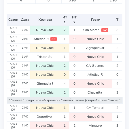
4
0
0.95
1
1.95
ИТ
ИТ
Сезон
Дата
Хозяева
Гости
Т
1
2
ARG2
Nueva Chic
2
1
San Martin
3
62
01.08
(26)
ARG2
Atletico R
1
0
Nueva Chic
1
55
25.07
(26)
ARG2
Nueva Chic
1
1
Agropecuar
2
17.07
(26)
ARG2
Tristan Su
1
0
Nueva Chic
1
11.07
(26)
ARG2
Nueva Chic
2
0
CA Guemes
2
04.07
(26)
ARG2
Nueva Chic
0
0
Atletico R
0
23.06
(26)
ARG2
Gimnasia J
4
0
Nueva Chic
4
17.06
(26)
ARG2
Nueva Chic
2
0
Chacarita
2
13.06
(26)
❗️ Nueva Chicago: новый тренер - Germán Lanaro
(старый - Luis Garcia)
❗️
ARG2
Nueva Chic
1
1
CA Temperl
2
23.05
(26)
ARG2
Deportivo
1
0
Nueva Chic
1
17.05
(26)
ARG2
Nueva Chic
1
2
Almagro
3
11.05
(26)