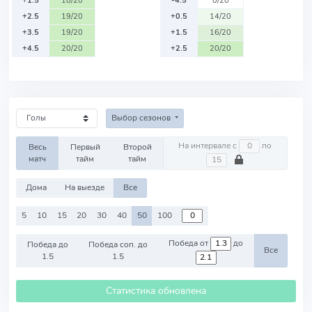
+1.5
18/20
-4.5
0/20
+2.5
19/20
+0.5
14/20
+3.5
19/20
+1.5
16/20
+4.5
20/20
+2.5
20/20
Выбор сезонов
На интервале с
по
Весь
Первый
Второй
матч
тайм
тайм
Дома
На выезде
Все
5
10
15
20
30
40
50
100
Победа от
до
Победа до
Победа соп. до
Все
1.5
1.5
Статистика обновлена