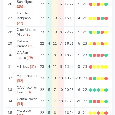
San Miguel
26
22
5
11
6
17:22
-5
26
⬤
⬤
⬤
⬤
⬤
1.
(25)
Def. de
27
Belgrano
22
5
10
7
15:19
-4
25
⬤
⬤
⬤
⬤
⬤
1.
(27)
Club Atletico
28
23
5
10
8
22:27
-5
25
⬤
⬤
⬤
⬤
⬤
1.
Mitre
(28)
Patronato
29
22
4
11
7
16:21
-5
23
⬤
⬤
⬤
⬤
⬤
1.
Parana
(30)
CA San
30
22
5
8
9
18:23
-5
23
⬤
⬤
⬤
⬤
⬤
1.
Telmo
(29)
31
All Boys
(31)
23
4
11
8
13:22
-9
23
⬤
⬤
⬤
⬤
⬤
1
Agropecuario
32
23
5
8
10
18:28
-10
23
⬤
⬤
⬤
⬤
⬤
1
(32)
CA Chaco For
33
22
5
7
10
20:26
-6
22
⬤
⬤
⬤
⬤
⬤
1
Ever
(33)
Central Norte
34
22
5
7
10
14:23
-9
22
⬤
⬤
⬤
⬤
⬤
1
(34)
Acassuso
35
22
5
6
11
16:24
-8
21
⬤
⬤
⬤
⬤
⬤
0.