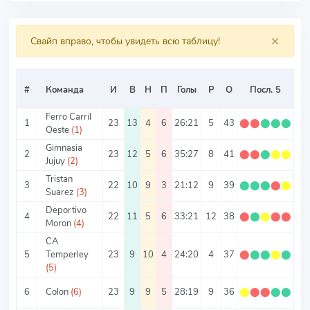
×
Свайп вправо, чтобы увидеть всю таблицу!
#
Команда
И
В
Н
П
Голы
Р
О
Посл. 5
О/
Ferro Carril
1
23
13
4
6
26:21
5
43
⬤
⬤
⬤
⬤
⬤
1.
Oeste
(1)
Gimnasia
2
23
12
5
6
35:27
8
41
⬤
⬤
⬤
⬤
⬤
1.
Jujuy
(2)
Tristan
3
22
10
9
3
21:12
9
39
⬤
⬤
⬤
⬤
⬤
1.
Suarez
(3)
Deportivo
4
22
11
5
6
33:21
12
38
⬤
⬤
⬤
⬤
⬤
1.
Moron
(4)
CA
5
Temperley
23
9
10
4
24:20
4
37
⬤
⬤
⬤
⬤
⬤
1.
(5)
6
Colon
(6)
23
9
9
5
28:19
9
36
⬤
⬤
⬤
⬤
⬤
1.