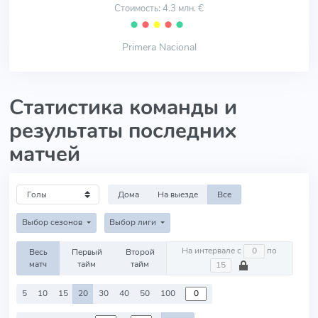
Стоимость: 4.3 млн. €
⬤
⬤
⬤
⬤
⬤
Primera Nacional
Статистика команды и
результаты последних
матчей
Дома
На выезде
Все
Выбор сезонов
Выбор лиги
На интервале с
по
Весь
Первый
Второй
матч
тайм
тайм
5
10
15
20
30
40
50
100