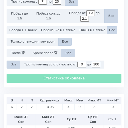
Против команд с
по
Все
Победа от
до
Победа до
Победа соп. до
Все
1.5
1.5
Победа в 1-тайме
Поражение в 1-тайме
Ничья в 1-тайме
Все
Только с текущим тренером
Все
После 🏆
Кроме после 🏆
Все
Все
Против команд со стоимостью от
до
Статистика обновлена
В
Н
П
Ср. разница
Макс
Мин
Макс ИТ
Мин ИТ
6
7
7
-0.05
4
0
3
0
Макс ИТ
Мин ИТ
Ср ИТ
Ср ИТ
Ср. Т
Соп
Соп
Соп