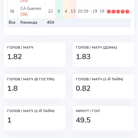
(35)
CA Guemes
36
22
5
4
13
20:39
-19
19
⬤
⬤
⬤
⬤
⬤
0.
(36)
Все
Команда
404
ГОЛОВ / МАТЧ
ГОЛОВ / МАТЧ (ДОМА)
1.82
1.83
ГОЛОВ / МАТЧ (В ГОСТЯХ)
ГОЛОВ / МАТЧ (1-Й ТАЙМ)
1.8
0.82
ГОЛОВ / МАТЧ (2-Й ТАЙМ)
МИНУТ / ГОЛ
1
49.5