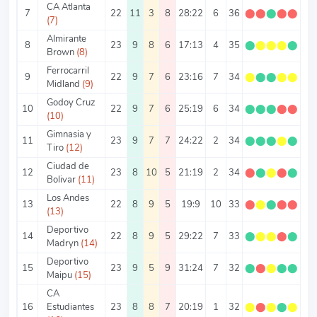
CA Atlanta
7
22
11
3
8
28:22
6
36
⬤
⬤
⬤
⬤
⬤
1.
(7)
Almirante
8
23
9
8
6
17:13
4
35
⬤
⬤
⬤
⬤
⬤
1.
Brown
(8)
Ferrocarril
9
22
9
7
6
23:16
7
34
⬤
⬤
⬤
⬤
⬤
1.
Midland
(9)
Godoy Cruz
10
22
9
7
6
25:19
6
34
⬤
⬤
⬤
⬤
⬤
1.
(10)
Gimnasia y
11
23
9
7
7
24:22
2
34
⬤
⬤
⬤
⬤
⬤
1.
Tiro
(12)
Ciudad de
12
23
8
10
5
21:19
2
34
⬤
⬤
⬤
⬤
⬤
1.
Bolivar
(11)
Los Andes
13
22
8
9
5
19:9
10
33
⬤
⬤
⬤
⬤
⬤
1.
(13)
Deportivo
14
22
8
9
5
29:22
7
33
⬤
⬤
⬤
⬤
⬤
1.
Madryn
(14)
Deportivo
15
23
9
5
9
31:24
7
32
⬤
⬤
⬤
⬤
⬤
1.
Maipu
(15)
CA
16
Estudiantes
23
8
8
7
20:19
1
32
⬤
⬤
⬤
⬤
⬤
1.