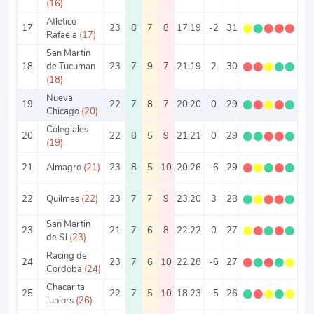
(16)
Atletico
17
23
8
7
8
17:19
-2
31
⬤
⬤
⬤
⬤
⬤
1.
Rafaela
(17)
San Martin
18
de Tucuman
23
7
9
7
21:19
2
30
⬤
⬤
⬤
⬤
⬤
1.
(18)
Nueva
19
22
7
8
7
20:20
0
29
⬤
⬤
⬤
⬤
⬤
1.
Chicago
(20)
Colegiales
20
22
8
5
9
21:21
0
29
⬤
⬤
⬤
⬤
⬤
1.
(19)
21
Almagro
(21)
23
8
5
10
20:26
-6
29
⬤
⬤
⬤
⬤
⬤
1.
22
Quilmes
(22)
23
7
7
9
23:20
3
28
⬤
⬤
⬤
⬤
⬤
1.
San Martin
23
21
7
6
8
22:22
0
27
⬤
⬤
⬤
⬤
⬤
1.
de SJ
(23)
Racing de
24
23
7
6
10
22:28
-6
27
⬤
⬤
⬤
⬤
⬤
1.
Cordoba
(24)
Chacarita
25
22
7
5
10
18:23
-5
26
⬤
⬤
⬤
⬤
⬤
1.
Juniors
(26)