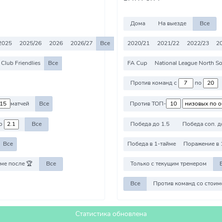
Дома
На выезде
Все
2025
2025/26
2026
2026/27
Все
2020/21
2021/22
2022/23
2
Club Friendlies
Все
FA Cup
National League North S
Против команд с
по
матчей
Все
Против ТОП-
о
Все
Победа до 1.5
Победа соп. д
Все
Победа в 1-тайме
Поражение в 
ме после 🏆
Все
Только с текущим тренером
Все
Статистика обновлена