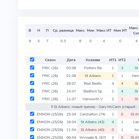
Макс
В
Н
П
Ср. разница
Макс
Мин
Макс ИТ
Мин ИТ
Со
8
5
7
0.3
8
0
4
0
4
Сезон
Дата
Хозяева
ИТ
1
ИТ
2
FRIC
(26)
03.08
Potters Ba
1
3
St
FRIC
(26)
01.08
St Albans
1
1
Hem
FRIC
(26)
28.07
Real Bedfo
4
4
St
FRIC
(26)
14.07
Bedfont Sp
1
4
St
FRIC
(26)
11.07
Hanworth V
2
1
St
❗️ St Albans: новый тренер - Gary McCann
(старый -
ENNON
(25/26)
25.04
Carshalton
(74)
1
0
St A
ENNON
(25/26)
18.04
St Albans
(42)
4
1
Ca
ENNON
(25/26)
11.04
St Albans
(40)
0
1
Av
ENNON
(25/26)
06.04
Wingate &
(67)
2
0
St A