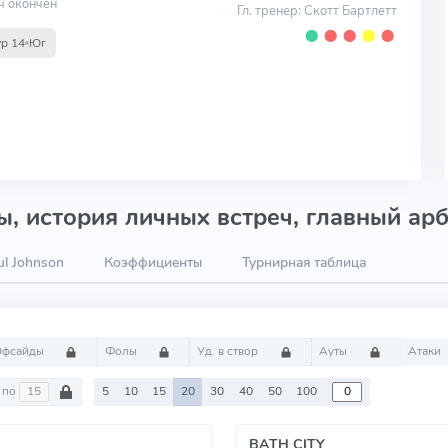
ч окончен
Гл. тренер: Скотт Бартлетт
⬤
⬤
⬤
⬤
⬤
ур 14
Юг
, история личных встреч, главный арб
l Johnson
Коэффициенты
Турнирная таблица
Офсайды
Фолы
Уд. в створ
Ауты
Атаки
по
5
10
15
20
30
40
50
100
BATH CITY