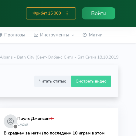
Войти
Фрибет 15 000
Прогнозы
Инструменты
Матчи
 Albans - Bath City (Сент-Олбанс Сити - Бат Сити) 18.10.2019
Читать статью
Смотреть видео
Пауль Джонсон
Судья
⬤
В среднем за матч (по последним 10 играм в этом