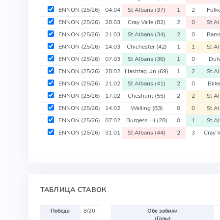
ENNON
(25/26)
04.04
St Albans
(37)
1
2
Folk
ENNON
(25/26)
28.03
Cray Valle
(82)
2
0
St A
ENNON
(25/26)
21.03
St Albans
(34)
2
0
Ram
ENNON
(25/26)
14.03
Chichester
(42)
1
1
St A
ENNON
(25/26)
07.03
St Albans
(36)
1
0
Dul
ENNON
(25/26)
28.02
Hashtag Un
(69)
1
2
St A
ENNON
(25/26)
21.02
St Albans
(41)
2
0
Bill
ENNON
(25/26)
17.02
Cheshunt
(55)
2
2
St A
ENNON
(25/26)
14.02
Welling
(83)
0
0
St A
ENNON
(25/26)
07.02
Burgess Hi
(28)
0
1
St A
ENNON
(25/26)
31.01
St Albans
(44)
2
3
Cray
ТАБЛИЦА СТАВОК
Победа
8/20
Обе забили
(Голы)