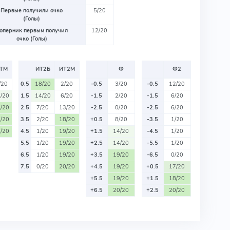
Первые получили очко
5/20
(Голы)
оперник первым получил
12/20
очко (Голы)
ТМ
ИТ2Б
ИТ2М
Ф
Ф2
/20
0.5
18/20
2/20
-0.5
3/20
-0.5
12/20
/20
1.5
14/20
6/20
-1.5
2/20
-1.5
6/20
/20
2.5
7/20
13/20
-2.5
0/20
-2.5
6/20
/20
3.5
2/20
18/20
+0.5
8/20
-3.5
1/20
/20
4.5
1/20
19/20
+1.5
14/20
-4.5
1/20
5.5
1/20
19/20
+2.5
14/20
-5.5
1/20
6.5
1/20
19/20
+3.5
19/20
-6.5
0/20
7.5
0/20
20/20
+4.5
19/20
+0.5
17/20
+5.5
19/20
+1.5
18/20
+6.5
20/20
+2.5
20/20