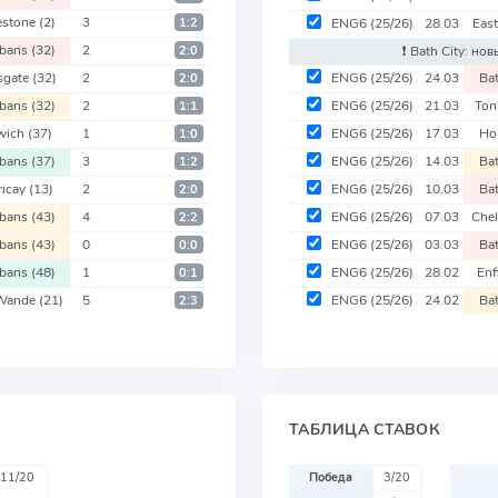
estone
(2)
3
1:2
ENG6
(25/26)
28.03
Eas
lbans
(32)
2
2:0
❗️ Bath City: но
sgate
(32)
2
ENG6
(25/26)
24.03
Ba
2:0
lbans
(32)
2
ENG6
(25/26)
21.03
Ton
1:1
wich
(37)
1
ENG6
(25/26)
17.03
Ho
1:0
lbans
(37)
3
ENG6
(25/26)
14.03
Ba
1:2
ericay
(13)
2
ENG6
(25/26)
10.03
Ba
2:0
lbans
(43)
4
ENG6
(25/26)
07.03
Che
2:2
lbans
(43)
0
ENG6
(25/26)
03.03
Ba
0:0
lbans
(48)
1
ENG6
(25/26)
28.02
Enf
0:1
 Wande
(21)
5
ENG6
(25/26)
24.02
Ba
2:3
ТАБЛИЦА СТАВОК
11/20
Победа
3/20