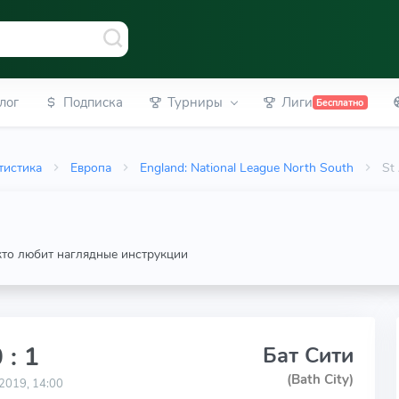
лог
Подписка
Турниры
Лиги
Бесплатно
тистика
Европа
England: National League North South
St
 кто любит наглядные инструкции
 : 1
Бат Сити
(Bath City)
2019, 14:00