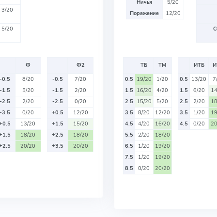
Ничья
5/20
3/20
Поражение
12/20
5/20
С
Ф
Ф2
ТБ
ТМ
ИТБ
И
-0.5
8/20
-0.5
7/20
0.5
19/20
1/20
0.5
13/20
7
-1.5
5/20
-1.5
2/20
1.5
16/20
4/20
1.5
6/20
14
-2.5
2/20
-2.5
0/20
2.5
15/20
5/20
2.5
2/20
18
-3.5
0/20
+0.5
12/20
3.5
8/20
12/20
3.5
1/20
19
+0.5
13/20
+1.5
15/20
4.5
4/20
16/20
4.5
0/20
20
+1.5
18/20
+2.5
18/20
5.5
2/20
18/20
+2.5
20/20
+3.5
20/20
6.5
1/20
19/20
7.5
1/20
19/20
8.5
0/20
20/20