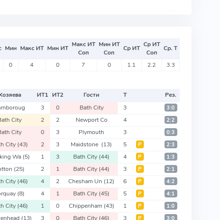
Макс ИТ
Мин ИТ
Ср ИТ
с
Мин
Макс ИТ
Мин ИТ
Ср ИТ
Ср. Т
Соп
Соп
Соп
0
4
0
7
0
1.1
2.2
3.3
Хозяева
ИТ
1
ИТ
2
Гости
Т
Рез.
arnboroug
3
0
Bath City
3
3:0
Bath City
2
2
Newport Co
4
2:2
Bath City
0
3
Plymouth
3
0:3
th City
(43)
2
3
Maidstone
(13)
5
Р
2:3
king Wa
(5)
1
3
Bath City
(44)
4
Р
1:3
otton
(25)
2
1
Bath City
(44)
3
Р
2:1
th City
(46)
4
2
Chesham Un
(12)
6
Р
4:2
orquay
(8)
4
1
Bath City
(45)
5
Р
4:1
th City
(46)
1
0
Chippenham
(43)
1
Р
1:0
denhead
(13)
3
0
Bath City
(46)
3
Р
3:0