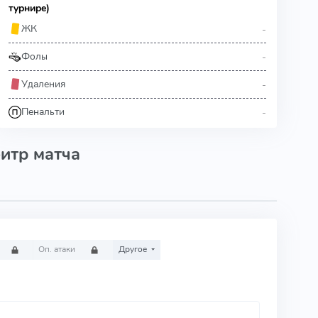
турнире)
-
ЖК
-
Фолы
-
Удаления
-
Пенальти
итр матча
Оп. атаки
Другое