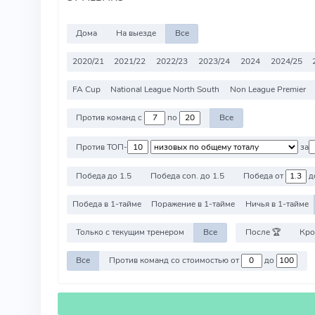
Дома
На выезде
Все
2020/21
2021/22
2022/23
2023/24
2024
2024/25
FA Cup
National League North South
Non League Premier
Против команд с
по
Все
Против ТОП-
за
Победа до 1.5
Победа соп. до 1.5
Победа от
д
Победа в 1-тайме
Поражение в 1-тайме
Ничья в 1-тайме
Только с текущим тренером
Все
После 🏆
Кро
Все
Против команд со стоимостью от
до