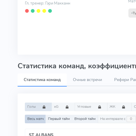
Мат
Гл. тренер: Гэри Макканн
⬤
⬤
⬤
⬤
⬤
Т
Статистика команд, коэффициенты
Статистика команд
Очные встречи
Рефери Pau
Голы
xG
Угловые
ЖК
Весь матч
Первый тайм
Второй тайм
На интервале с
ST ALBANS