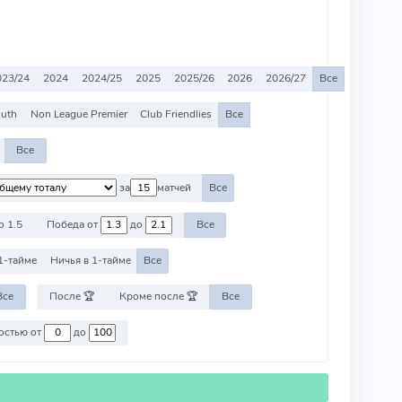
023/24
2024
2024/25
2025
2025/26
2026
2026/27
Все
outh
Non League Premier
Club Friendlies
Все
Все
за
матчей
Все
о 1.5
Победа от
до
Все
1-тайме
Ничья в 1-тайме
Все
Все
После 🏆
Кроме после 🏆
Все
Против команд со стоимостью от
до