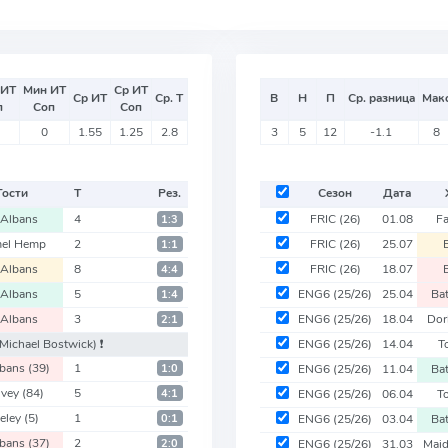
 ИТ
Мин ИТ
Ср ИТ
Ср ИТ
Ср. Т
В
Н
П
Ср. разница
Мак
п
Соп
Соп
0
1.55
1.25
2.8
3
5
12
-1.1
8
Гости
Т
Рез.
Сезон
Дата
 Albans
4
FRIC
(26)
01.08
F
1:3
el Hemp
2
FRIC
(26)
25.07
1:1
 Albans
8
FRIC
(26)
18.07
4:4
 Albans
5
ENG6
(25/26)
25.04
Ba
1:4
 Albans
3
ENG6
(25/26)
18.04
Dor
2:1
 Michael Bostwick)
❗️
ENG6
(25/26)
14.04
T
lbans
(39)
1
1:0
ENG6
(25/26)
11.04
Ba
nvey
(84)
5
4:1
ENG6
(25/26)
06.04
T
eley
(5)
1
0:1
ENG6
(25/26)
03.04
Ba
lbans
(37)
2
2:0
ENG6
(25/26)
31.03
Mai