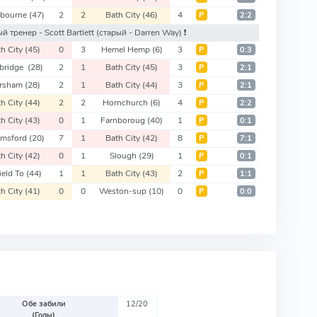
tbourne
(47)
2
2
Bath City
(46)
4
Р
2:2
вый тренер - Scott Bartlett
(старый - Darren Way)
❗️
th City
(45)
0
3
Hemel Hemp
(6)
3
Р
0:3
bridge
(28)
2
1
Bath City
(45)
3
Р
2:1
rsham
(28)
2
1
Bath City
(44)
3
Р
2:1
th City
(44)
2
2
Hornchurch
(6)
4
Р
2:2
th City
(43)
0
1
Farnboroug
(40)
1
Р
0:1
lmsford
(20)
7
1
Bath City
(42)
8
Р
7:1
th City
(42)
0
1
Slough
(29)
1
Р
0:1
ield To
(44)
1
1
Bath City
(43)
2
Р
1:1
th City
(41)
0
0
Weston-sup
(10)
0
Р
0:0
Обе забили
12/20
(Голы)