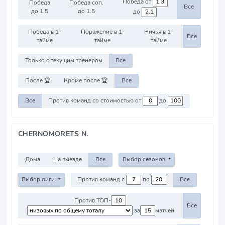
Победа от
Победа
Победа соп.
Все
до 1.5
до 1.5
до
Победа в 1-
Поражение в 1-
Ничья в 1-
Все
тайме
тайме
тайме
Только с текущим тренером
Все
После 🏆
Кроме после 🏆
Все
Все
Против команд со стоимостью от
до
CHERNOMORETS N.
Дома
На выезде
Все
Выбор сезонов
Выбор лиги
Против команд с
по
Все
Против ТОП-
Все
за
матчей