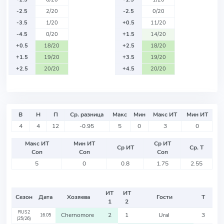
-2.5
2/20
-2.5
0/20
-3.5
1/20
+0.5
11/20
-4.5
0/20
+1.5
14/20
+0.5
18/20
+2.5
18/20
+1.5
19/20
+3.5
19/20
+2.5
20/20
+4.5
20/20
В
Н
П
Ср. разница
Макс
Мин
Макс ИТ
Мин ИТ
4
4
12
-0.95
5
0
3
0
Макс ИТ
Мин ИТ
Ср ИТ
Ср ИТ
Ср. Т
Соп
Соп
Соп
5
0
0.8
1.75
2.55
ИТ
ИТ
Сезон
Дата
Хозяева
Гости
Т
1
2
RUS2
Chernomore
2
1
Ural
3
16.05
(25/26)