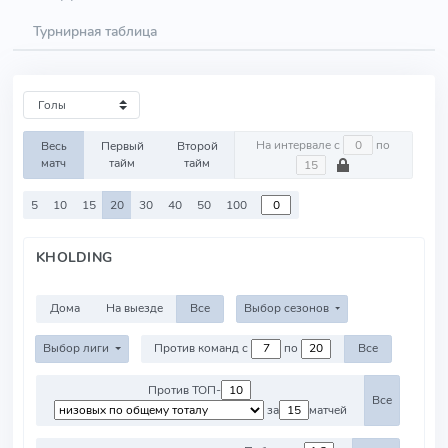
Турнирная таблица
На интервале с
по
Весь
Первый
Второй
матч
тайм
тайм
5
10
15
20
30
40
50
100
KHOLDING
Дома
На выезде
Все
Выбор сезонов
Выбор лиги
Против команд с
по
Все
Против ТОП-
Все
за
матчей