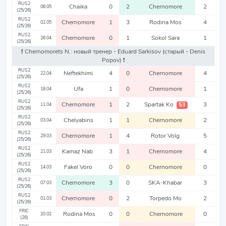
RUS2
Chaika
0
2
Chernomore
2
08.05
(25/26)
RUS2
Chernomore
1
3
Rodina Mos
4
02.05
(25/26)
RUS2
Chernomore
0
1
Sokol Sara
1
26.04
(25/26)
❗️ Chernomorets N.: новый тренер - Eduard Sarkisov
(старый - Denis
Popov)
❗️
RUS2
Neftekhimi
4
0
Chernomore
4
22.04
(25/26)
RUS2
Ufa
1
0
Chernomore
1
18.04
(25/26)
RUS2
Chernomore
1
2
Spartak Ko
3
53
11.04
(25/26)
RUS2
Chelyabins
1
1
Chernomore
2
03.04
(25/26)
RUS2
Chernomore
1
4
Rotor Volg
5
29.03
(25/26)
RUS2
Kamaz Nab
3
1
Chernomore
4
21.03
(25/26)
RUS2
Fakel Voro
0
0
Chernomore
0
14.03
(25/26)
RUS2
Chernomore
3
0
SKA-Khabar
3
07.03
(25/26)
RUS2
Chernomore
0
2
Torpedo Mo
2
01.03
(25/26)
FRIC
Rodina Mos
0
0
Chernomore
0
20.02
(26)