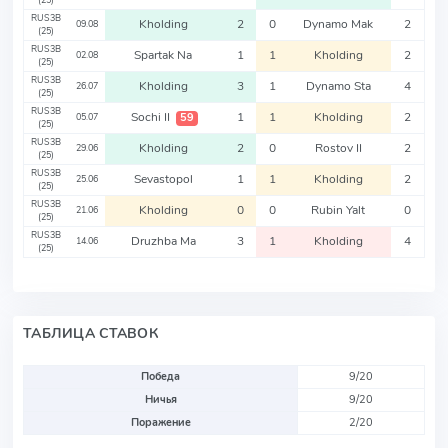
(25)
RUS3B
Kholding
2
0
Dynamo Mak
2
09.08
(25)
RUS3B
Spartak Na
1
1
Kholding
2
02.08
(25)
RUS3B
Kholding
3
1
Dynamo Sta
4
26.07
(25)
RUS3B
Sochi II
1
1
Kholding
2
59
05.07
(25)
RUS3B
Kholding
2
0
Rostov II
2
29.06
(25)
RUS3B
Sevastopol
1
1
Kholding
2
25.06
(25)
RUS3B
Kholding
0
0
Rubin Yalt
0
21.06
(25)
RUS3B
Druzhba Ma
3
1
Kholding
4
14.06
(25)
ТАБЛИЦА СТАВОК
Победа
9/20
Ничья
9/20
Поражение
2/20