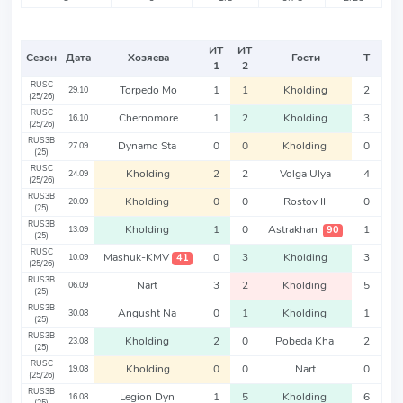
ИТ
ИТ
Сезон
Дата
Хозяева
Гости
Т
1
2
RUSC
Torpedo Mo
1
1
Kholding
2
29.10
(25/26)
RUSC
Chernomore
1
2
Kholding
3
16.10
(25/26)
RUS3B
Dynamo Sta
0
0
Kholding
0
27.09
(25)
RUSC
Kholding
2
2
Volga Ulya
4
24.09
(25/26)
RUS3B
Kholding
0
0
Rostov II
0
20.09
(25)
RUS3B
Kholding
1
0
Astrakhan
1
90
13.09
(25)
RUSC
Mashuk-KMV
0
3
Kholding
3
41
10.09
(25/26)
RUS3B
Nart
3
2
Kholding
5
06.09
(25)
RUS3B
Angusht Na
0
1
Kholding
1
30.08
(25)
RUS3B
Kholding
2
0
Pobeda Kha
2
23.08
(25)
RUSC
Kholding
0
0
Nart
0
19.08
(25/26)
RUS3B
Legion Dyn
1
5
Kholding
6
16.08