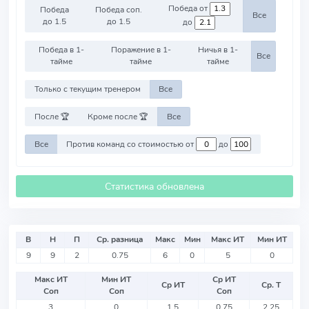
Победа от
Победа
Победа соп.
Все
до 1.5
до 1.5
до
Победа в 1-
Поражение в 1-
Ничья в 1-
Все
тайме
тайме
тайме
Только с текущим тренером
Все
После 🏆
Кроме после 🏆
Все
Все
Против команд со стоимостью от
до
Статистика обновлена
В
Н
П
Ср. разница
Макс
Мин
Макс ИТ
Мин ИТ
9
9
2
0.75
6
0
5
0
Макс ИТ
Мин ИТ
Ср ИТ
Ср ИТ
Ср. Т
Соп
Соп
Соп
3
0
1.5
0.75
2.25