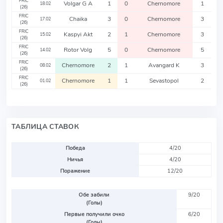
FRIC
Volgar G A
1
0
Chernomore
1
18.02
(26)
FRIC
Chaika
3
0
Chernomore
3
17.02
(26)
FRIC
Kaspyi Akt
2
1
Chernomore
3
15.02
(26)
FRIC
Rotor Volg
5
0
Chernomore
5
14.02
(26)
FRIC
Chernomore
2
1
Avangard K
3
08.02
(26)
FRIC
Chernomore
1
1
Sevastopol
2
01.02
(26)
ТАБЛИЦА СТАВОК
Победа
4/20
Ничья
4/20
Поражение
12/20
Обе забили
9/20
(Голы)
Первые получили очко
6/20
(Голы)