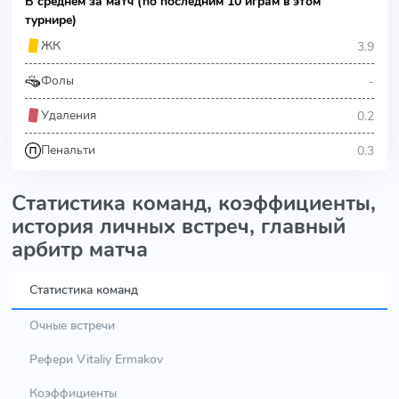
В среднем за матч (по последним 10 играм в этом
турнире)
3.9
ЖК
-
Фолы
0.2
Удаления
0.3
Пенальти
Статистика команд, коэффициенты,
история личных встреч, главный
арбитр матча
Статистика команд
Очные встречи
Рефери Vitaliy Ermakov
Коэффициенты