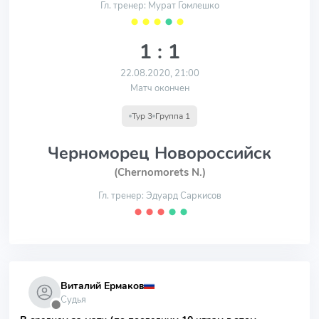
Гл. тренер: Мурат Гомлешко
⬤
⬤
⬤
⬤
⬤
1 : 1
22.08.2020, 21:00
Матч окончен
Тур 3
Группа 1
Черноморец Новороссийск
(Chernomorets N.)
Гл. тренер: Эдуард Саркисов
⬤
⬤
⬤
⬤
⬤
Виталий Ермаков
Судья
⬤