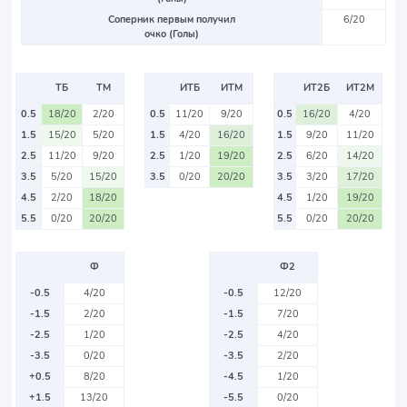
Соперник первым получил
6/20
очко (Голы)
ТБ
ТМ
ИТБ
ИТМ
ИТ2Б
ИТ2М
0.5
18/20
2/20
0.5
11/20
9/20
0.5
16/20
4/20
1.5
15/20
5/20
1.5
4/20
16/20
1.5
9/20
11/20
2.5
11/20
9/20
2.5
1/20
19/20
2.5
6/20
14/20
3.5
5/20
15/20
3.5
0/20
20/20
3.5
3/20
17/20
4.5
2/20
18/20
4.5
1/20
19/20
5.5
0/20
20/20
5.5
0/20
20/20
Ф
Ф2
-0.5
4/20
-0.5
12/20
-1.5
2/20
-1.5
7/20
-2.5
1/20
-2.5
4/20
-3.5
0/20
-3.5
2/20
+0.5
8/20
-4.5
1/20
+1.5
13/20
-5.5
0/20