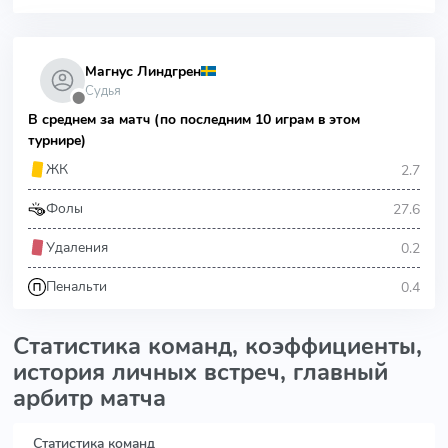
Магнус Линдгрен
Судья
⬤
В среднем за матч (по последним 10 играм в этом
турнире)
2.7
ЖК
27.6
Фолы
0.2
Удаления
0.4
Пенальти
Статистика команд, коэффициенты,
история личных встреч, главный
арбитр матча
Статистика команд