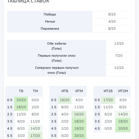
ТАБЛИЦА СТАВОК
Победа
8/20
Ничья
4/20
Поражение
8/20
Обе забили
13/20
(Голы)
Первые получили очко
7/20
(Голы)
Соперник первым получил
12/20
очко (Голы)
ТБ
ТМ
ИТБ
ИТМ
ИТ2Б
ИТ2М
0.5
20/20
0/20
0.5
16/20
4/20
0.5
17/20
3/20
1.5
18/20
2/20
1.5
9/20
11/20
1.5
12/20
8/20
2.5
12/20
8/20
2.5
4/20
16/20
2.5
6/20
14/20
3.5
9/20
11/20
3.5
2/20
18/20
3.5
2/20
18/20
4.5
6/20
14/20
4.5
1/20
19/20
4.5
0/20
20/20
5.5
3/20
17/20
5.5
0/20
20/20