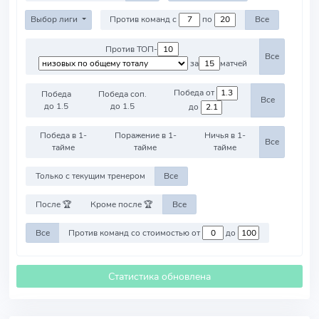
Выбор лиги
Против команд с
по
Все
Против ТОП-
Все
за
матчей
Победа от
Победа
Победа соп.
Все
до 1.5
до 1.5
до
Победа в 1-
Поражение в 1-
Ничья в 1-
Все
тайме
тайме
тайме
Только с текущим тренером
Все
После 🏆
Кроме после 🏆
Все
Все
Против команд со стоимостью от
до
Статистика обновлена