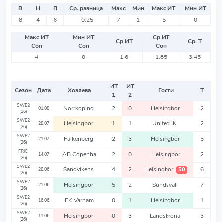
В
Н
П
Ср. разница
Макс
Мин
Макс ИТ
Мин ИТ
8
4
8
-0.25
7
1
5
0
Макс ИТ
Мин ИТ
Ср ИТ
Ср ИТ
Ср. Т
Соп
Соп
Соп
4
0
1.6
1.85
3.45
ИТ
ИТ
Сезон
Дата
Хозяева
Гости
Т
1
2
SWE2
Norrkoping
2
0
Helsingbor
2
01.08
(26)
SWE2
Helsingbor
1
1
United IK
2
28.07
(26)
SWE2
Falkenberg
2
3
Helsingbor
5
21.07
(26)
FRIC
AB Copenha
2
0
Helsingbor
2
14.07
(26)
SWE2
Sandvikens
4
2
Helsingbor
6
50
28.06
(26)
SWE2
Helsingbor
5
2
Sundsvall
7
21.06
(26)
SWE2
IFK Varnam
0
1
Helsingbor
1
16.06
(26)
SWE2
Helsingbor
0
3
Landskrona
3
11.06
(26)