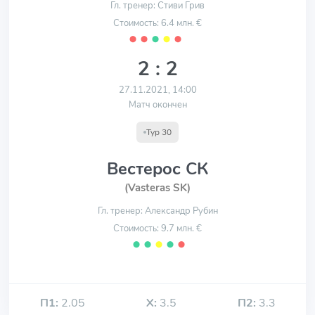
Гл. тренер: Стиви Грив
Стоимость: 6.4 млн. €
⬤
⬤
⬤
⬤
⬤
2 : 2
27.11.2021, 14:00
Матч окончен
Тур 30
Вестерос СК
(Vasteras SK)
Гл. тренер: Александр Рубин
Стоимость: 9.7 млн. €
⬤
⬤
⬤
⬤
⬤
П1:
2.05
Х:
3.5
П2:
3.3