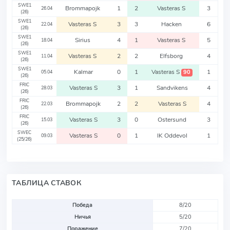
SWE1
Brommapojk
1
2
Vasteras S
3
26.04
(26)
SWE1
Vasteras S
3
3
Hacken
6
22.04
(26)
SWE1
Sirius
4
1
Vasteras S
5
18.04
(26)
SWE1
Vasteras S
2
2
Elfsborg
4
11.04
(26)
SWE1
Kalmar
0
1
Vasteras S
1
90
05.04
(26)
FRIC
Vasteras S
3
1
Sandvikens
4
28.03
(26)
FRIC
Brommapojk
2
2
Vasteras S
4
22.03
(26)
FRIC
Vasteras S
3
0
Ostersund
3
15.03
(26)
SWEC
Vasteras S
0
1
IK Oddevol
1
09.03
(25/26)
ТАБЛИЦА СТАВОК
Победа
8/20
Ничья
5/20
Поражение
7/20