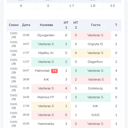
6
0
1.7
1.8
3.5
ИТ
ИТ
Сезон
Дата
Хозяева
Гости
Т
1
2
SWE1
Djurgarden
6
0
Vasteras S
6
03.08
(26)
SWE1
Vasteras S
2
0
Orgryte IS
2
24.07
(26)
SWE1
Mjallby AI
0
0
Vasteras S
0
17.07
(26)
SWE1
Vasteras S
2
0
Degerfors
2
12.07
(26)
SWE1
Halmstad
1
3
Vasteras S
4
34
04.07
(26)
FRIC
AIK
3
2
Vasteras S
5
28.06
(26)
SWE1
Vasteras S
4
5
Goteborg
9
31.05
(26)
SWE1
Malmoe FF
2
3
Vasteras S
5
24.05
(26)
SWE1
Vasteras S
1
1
AIK
2
17.05
(26)
SWE1
Vasteras S
0
1
GAIS
1
09.05
(26)
SWE1
Hammarby
3
0
Vasteras S
3
03.05
(26)