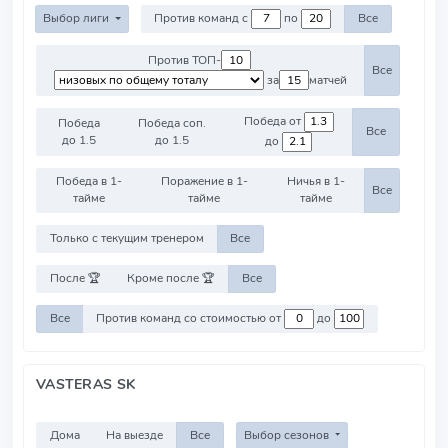
Выбор лиги
Против команд с
по
Все
Против ТОП-
Все
за
матчей
Победа от
Победа
Победа соп.
Все
до 1.5
до 1.5
до
Победа в 1-
Поражение в 1-
Ничья в 1-
Все
тайме
тайме
тайме
Только с текущим тренером
Все
После 🏆
Кроме после 🏆
Все
Все
Против команд со стоимостью от
до
VASTERAS SK
Дома
На выезде
Все
Выбор сезонов