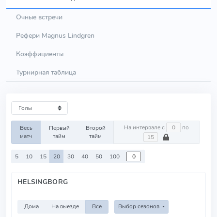
Очные встречи
Рефери Magnus Lindgren
Коэффициенты
Турнирная таблица
На интервале с
по
Весь
Первый
Второй
матч
тайм
тайм
5
10
15
20
30
40
50
100
HELSINGBORG
Дома
На выезде
Все
Выбор сезонов