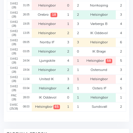
SWE2
Helsingbor
0
2
Norrkoping
2
31.05
(26)
SWE2
Orebro
1
2
Helsingbor
3
18
26.05
(26)
SWE2
Helsingbor
1
3
Varbergs B
4
19.05
(26)
SWE2
Helsingbor
2
2
IK Oddevol
4
13.05
(26)
SWE2
Norrby IF
3
3
Helsingbor
6
09.05
(26)
SWE2
Helsingbor
2
0
IK Brage
2
03.05
(26)
SWE2
Ljungskile
4
1
Helsingbor
5
58
24.04
(26)
SWE2
Helsingbor
2
1
Ostersund
3
19.04
(26)
SWE2
United IK
3
1
Helsingbor
4
11.04
(26)
SWE2
Helsingbor
4
1
Osters IF
5
03.04
(26)
FRIC
IK Oddevol
0
1
Helsingbor
1
28.03
(26)
SWEC
Helsingbor
1
1
Sundsvall
2
65
08.03
(25/26)