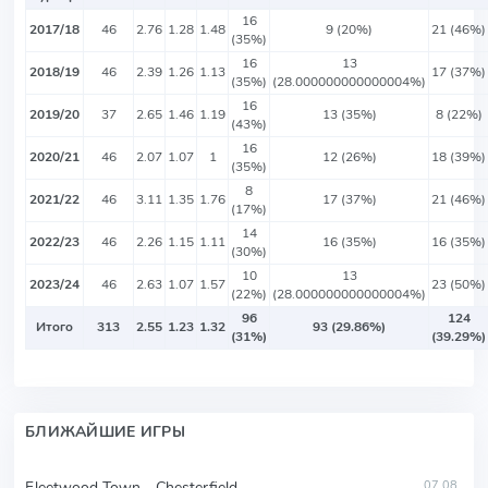
16
2017/18
46
2.76
1.28
1.48
9 (20%)
21 (46%)
(35%)
16
13
2018/19
46
2.39
1.26
1.13
17 (37%)
(35%)
(28.000000000000004%)
16
2019/20
37
2.65
1.46
1.19
13 (35%)
8 (22%)
(43%)
16
2020/21
46
2.07
1.07
1
12 (26%)
18 (39%)
(35%)
8
2021/22
46
3.11
1.35
1.76
17 (37%)
21 (46%)
(17%)
14
2022/23
46
2.26
1.15
1.11
16 (35%)
16 (35%)
(30%)
10
13
2023/24
46
2.63
1.07
1.57
23 (50%)
(22%)
(28.000000000000004%)
96
124
Итого
313
2.55
1.23
1.32
93 (29.86%)
(31%)
(39.29%)
БЛИЖАЙШИЕ ИГРЫ
Fleetwood Town - Chesterfield
07.08