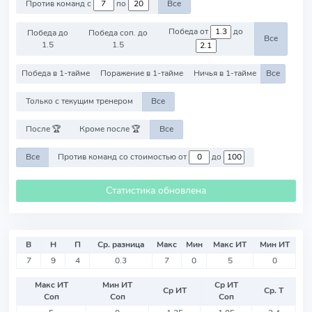
Против команд с
по
Все
Победа от
до
Победа до
Победа соп. до
Все
1.5
1.5
Победа в 1-тайме
Поражение в 1-тайме
Ничья в 1-тайме
Все
Только с текущим тренером
Все
После 🏆
Кроме после 🏆
Все
Все
Против команд со стоимостью от
до
Статистика обновлена
В
Н
П
Ср. разница
Макс
Мин
Макс ИТ
Мин ИТ
7
9
4
0.3
7
0
5
0
Макс ИТ
Мин ИТ
Ср ИТ
Ср ИТ
Ср. Т
Соп
Соп
Соп