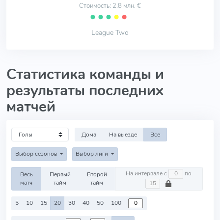
Стоимость: 2.8 млн. €
⬤
⬤
⬤
⬤
⬤
League Two
Статистика команды и
результаты последних
матчей
Дома
На выезде
Все
Выбор сезонов
Выбор лиги
На интервале с
по
Весь
Первый
Второй
матч
тайм
тайм
5
10
15
20
30
40
50
100