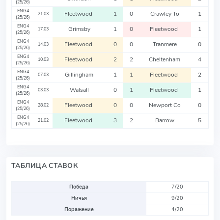
(25/26)
ENG4
Fleetwood
1
0
Crawley To
1
21.03
(25/26)
ENG4
Grimsby
1
0
Fleetwood
1
17.03
(25/26)
ENG4
Fleetwood
0
0
Tranmere
0
14.03
(25/26)
ENG4
Fleetwood
2
2
Cheltenham
4
10.03
(25/26)
ENG4
Gillingham
1
1
Fleetwood
2
07.03
(25/26)
ENG4
Walsall
0
1
Fleetwood
1
03.03
(25/26)
ENG4
Fleetwood
0
0
Newport Co
0
28.02
(25/26)
ENG4
Fleetwood
3
2
Barrow
5
21.02
(25/26)
ТАБЛИЦА СТАВОК
Победа
7/20
Ничья
9/20
Поражение
4/20