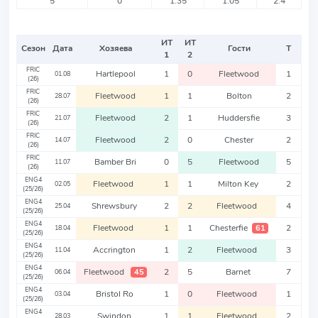
5
0
1.35
1.05
2.4
ИТ
ИТ
Сезон
Дата
Хозяева
Гости
Т
1
2
FRIC
Hartlepool
1
0
Fleetwood
1
01.08
(26)
FRIC
Fleetwood
1
1
Bolton
2
28.07
(26)
FRIC
Fleetwood
2
1
Huddersfie
3
21.07
(26)
FRIC
Fleetwood
2
0
Chester
2
14.07
(26)
FRIC
Bamber Bri
0
5
Fleetwood
5
11.07
(26)
ENG4
Fleetwood
1
1
Milton Key
2
02.05
(25/26)
ENG4
Shrewsbury
2
2
Fleetwood
4
25.04
(25/26)
ENG4
Fleetwood
1
1
Chesterfie
2
61
18.04
(25/26)
ENG4
Accrington
1
2
Fleetwood
3
11.04
(25/26)
ENG4
Fleetwood
2
5
Barnet
7
45
06.04
(25/26)
ENG4
Bristol Ro
1
0
Fleetwood
1
03.04
(25/26)
ENG4
Swindon
1
1
Fleetwood
2
28.03