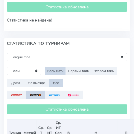
Статистика обновлена
Статистика не найдена!
СТАТИСТИКА ПО ТУРНИРАМ
Весь матч
Первый тайм
Второй тайм
Дома
На выезде
Все
Статистика обновлена
Ср.
Ср.
Ср.
ИТ
Турнир
Матчей
Т
ИТ
Соп
В
Н
П