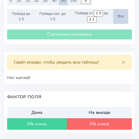
5
10
15
20
30
40
50
100
Победа от
до
Победа до
Победа соп. до
Все
1.5
1.5
Статистика обновлена
×
Свайп вправо, чтобы увидеть всю таблицу!
Нет матчей!
ФАКТОР ПОЛЯ
Дома
На выезде
0% очков
0% очков