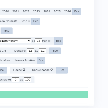
2020
2021
2022
2023
2024
2025
2026
Все
 do Nordeste
Serie C
Все
Все
за
матчей
Все
о 1.5
Победа от
до
Все
1-тайме
Ничья в 1-тайме
Все
Все
После 🏆
Кроме после 🏆
Все
Против команд со стоимостью от
до