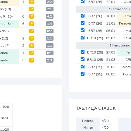
sandu
4
BR7
(26)
22.01
Qui
Р
2:2
lis
(19)
3
❗️ Ferroviario
Р
2:1
BR7
(26)
16.01
Ferro
go P
(10)
6
Р
4:2
BR7
(26)
11.01
Ferrovi
andu
(8)
5
Р
1:4
BR7
(26)
06.01
Ma
o da G
2
Р
0:2
BR10
(25)
09.07
CS 
a
(12)
2
Р
1:1
❗️ Ferroviari
que
(7)
2
Р
1:1
BR10
(25)
27.03
Fer
sandu
1
Р
0:1
BR10
(25)
21.03
CR
sandu
5
Р
2:3
BR7
(25)
15.03
Mara
BR7
(25)
08.03
Fort
14/20
ТАБЛИЦА СТАВОК
9/20
Победа
8/20
Ничья
4/20
11/20