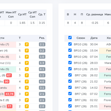
 ИТ
Мин ИТ
Ср ИТ
Ср ИТ
Ср. Т
В
Н
П
Ср. разница
Мак
п
Соп
Соп
0
1.65
1.5
3.15
8
4
8
-0.25
6
сти
Т
Рез.
Сезон
Дата
Хо
andu
(7)
3
BR10
(26)
30.04
AB
Р
2:1
ani
(4)
5
BR10
(26)
15.04
Fer
Р
3:2
andu
(6)
1
BR10
(26)
07.04
Fer
Р
1:0
Cruz
(11)
4
BR10
(26)
28.03
Mara
Р
1:3
andu
(5)
1
BR10
(26)
25.03
Fer
Р
0:1
 L
(8)
3
BR7
(26)
26.02
Ferro
67
Р
1:2
lis
4
BR7
(26)
21.02
Fort
90
Р
4:0
sandu
4
BR7
(26)
14.02
Ferro
Р
3:1
u
(3)
3
BR7
(26)
07.02
Ferro
43,78
Р
2:1
ta E
(8)
3
BR7
(26)
02.02
Flore
Р
2:1
du
(1)
2
BR7
(26)
25.01
Ferro
77
Р
2:0