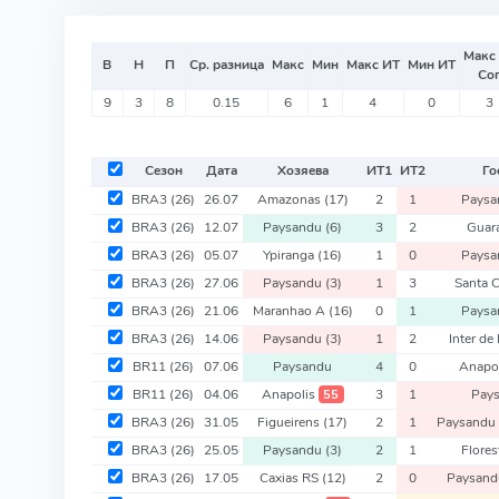
Макс
В
Н
П
Ср. разница
Макс
Мин
Макс ИТ
Мин ИТ
Со
9
3
8
0.15
6
1
4
0
3
Сезон
Дата
Хозяева
ИТ
1
ИТ
2
Го
BRA3
(26)
26.07
Amazonas
(17)
2
1
Pays
BRA3
(26)
12.07
Paysandu
(6)
3
2
Guar
BRA3
(26)
05.07
Ypiranga
(16)
1
0
Pays
BRA3
(26)
27.06
Paysandu
(3)
1
3
Santa 
BRA3
(26)
21.06
Maranhao A
(16)
0
1
Pays
BRA3
(26)
14.06
Paysandu
(3)
1
2
Inter de
BR11
(26)
07.06
Paysandu
4
0
Anapo
BR11
(26)
04.06
Anapolis
3
1
Pay
55
BRA3
(26)
31.05
Figueirens
(17)
2
1
Paysand
BRA3
(26)
25.05
Paysandu
(3)
2
1
Flores
BRA3
(26)
17.05
Caxias RS
(12)
2
0
Paysan