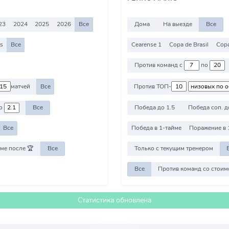
23
2024
2025
2026
Все
Дома
На выезде
Все
es
Все
Cearense 1
Copa de Brasil
Copa
Против команд с
по
матчей
Все
Против ТОП-
о
Все
Победа до 1.5
Победа соп. д
Все
Победа в 1-тайме
Поражение в 
ме после 🏆
Все
Только с текущим тренером
Все
Статистика обновлена