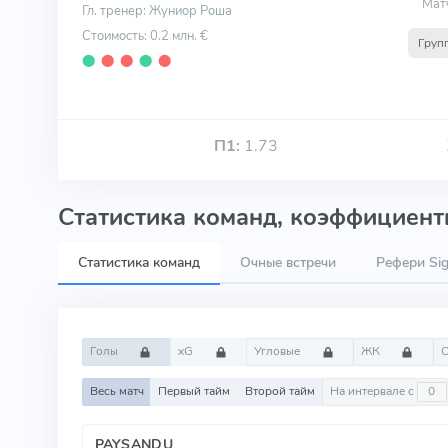
Мат
Гл. тренер: Жуниор Роша
Стоимость: 0.2 млн. €
Груп
⬤
⬤
⬤
⬤
⬤
П1:
1.73
Статистика команд, коэффициенты
Статистика команд
Очные встречи
Рефери Sig
Голы
xG
Угловые
ЖК
Весь матч
Первый тайм
Второй тайм
На интервале с
PAYSANDU