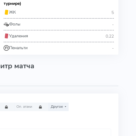
турнире)
5
ЖК
-
Фолы
0.22
Удаления
-
Пенальти
итр матча
Оп. атаки
Другое