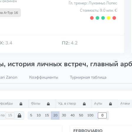
ч окончен
Гл. тренер: Луизиньо Лопес
Стоимость: 9.0 млн. €
па A
Тур 16
⬤
⬤
⬤
⬤
⬤
Х:
3.4
П2:
4.2
, история личных встреч, главный арб
ari Zanon
Коэффициенты
Турнирная таблица
Офсайды
Фолы
Уд. в створ
Ауты
Атаки
по
5
10
15
20
30
40
50
100
FERROVIARIO