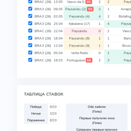
BRAC
(26)
13.05
Vasco da G
2
2
Pay
90
BRA3
(26)
09.05
Paysandu
(2)
2
1
Anapo
66
BRA3
(26)
03.05
Paysandu
(4)
4
2
Botafo
BRA3
(26)
25.04
Itabaiana
(17)
1
4
Pays
BRAC
(26)
22.04
Paysandu
0
2
Vasc
BRA3
(26)
18.04
Paysandu
(8)
1
1
Barr
BRA3
(26)
12.04
Paysandu
(9)
1
1
Brus
BRA3
(26)
05.04
Volta Redo
0
1
Pay
BRAC
(26)
18.03
Portuguesa
2
3
Pay
68
ТАБЛИЦА СТАВОК
Победа
9/20
Обе забили
(Голы)
Ничья
3/20
Первые получили очко
Поражение
8/20
(Голы)
Соперник первым получил