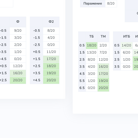
Поражение
8/20
Ф
Ф2
-0.5
9/20
-0.5
8/20
ТБ
ТМ
ИТБ
И
-1.5
3/20
-1.5
4/20
-2.5
2/20
-2.5
0/20
0.5
18/20
2/20
0.5
14/20
6
-3.5
1/20
+0.5
11/20
1.5
13/20
7/20
1.5
6/20
14
-4.5
0/20
+1.5
17/20
2.5
8/20
12/20
2.5
1/20
19
+0.5
12/20
+2.5
18/20
3.5
4/20
16/20
3.5
0/20
20
+1.5
16/20
+3.5
19/20
4.5
3/20
17/20
+2.5
20/20
+4.5
20/20
5.5
1/20
19/20
6.5
0/20
20/20