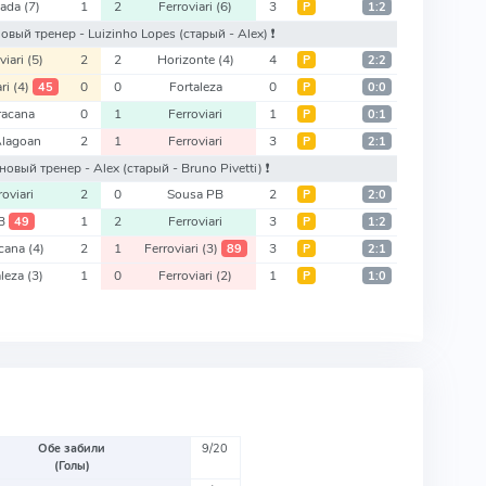
xada
(7)
1
2
Ferroviari
(6)
3
Р
1:2
: новый тренер - Luizinho Lopes
(старый - Alex)
❗️
viari
(5)
2
2
Horizonte
(4)
4
Р
2:2
ari
(4)
0
0
Fortaleza
0
45
Р
0:0
racana
0
1
Ferroviari
1
Р
0:1
Alagoan
2
1
Ferroviari
3
Р
2:1
o: новый тренер - Alex
(старый - Bruno Pivetti)
❗️
roviari
2
0
Sousa PB
2
Р
2:0
B
1
2
Ferroviari
3
49
Р
1:2
cana
(4)
2
1
Ferroviari
(3)
3
89
Р
2:1
aleza
(3)
1
0
Ferroviari
(2)
1
Р
1:0
Обе забили
9/20
(Голы)