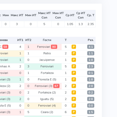
Макс ИТ
Мин ИТ
Ср ИТ
с
Мин
Макс ИТ
Мин ИТ
Ср ИТ
Ср. Т
Соп
Соп
Соп
0
3
0
5
0
1.05
1.3
2.35
зяева
ИТ
1
ИТ
2
Гости
Т
Рез.
C
4
1
Ferroviari
5
58
90
Р
4:1
roviari
1
1
Retro
2
Р
1:1
roviari
1
0
Jacuipense
1
Р
1:0
nhao A
2
3
Ferroviari
5
Р
2:3
roviari
0
1
Fortaleza
1
Р
0:1
viari
(3)
1
0
Floresta E
(5)
1
Р
1:0
aleza
(2)
2
0
Ferroviari
(3)
2
67
Р
2:0
viari
(3)
0
2
Fortaleza
(2)
2
Р
0:2
viari
(3)
2
0
Iguatu
(5)
2
Р
2:0
sta E
(5)
0
0
Ferroviari
(4)
0
Р
0:0
viari
(3)
1
5
Ceara
(2)
6
Р
1:5