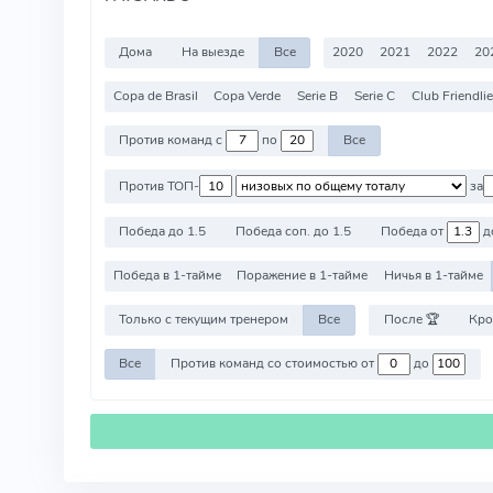
Дома
На выезде
Все
2020
2021
2022
20
Copa de Brasil
Copa Verde
Serie B
Serie C
Club Friendli
Против команд с
по
Все
Против ТОП-
за
Победа до 1.5
Победа соп. до 1.5
Победа от
д
Победа в 1-тайме
Поражение в 1-тайме
Ничья в 1-тайме
Только с текущим тренером
Все
После 🏆
Кро
Все
Против команд со стоимостью от
до