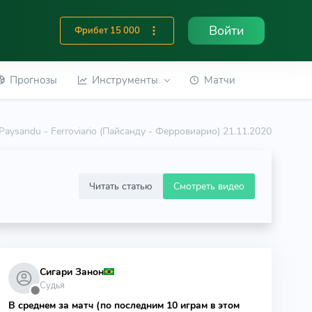
Войти
Фрибет 15 000
Прогнозы
Инструменты
Матчи
Paysandu - Ferroviario (Пайсанду - Ферровиарио) 21.11.2020
Читать статью
Смотреть видео
Сигари Занон
Судья
⬤
В среднем за матч (по последним 10 играм в этом