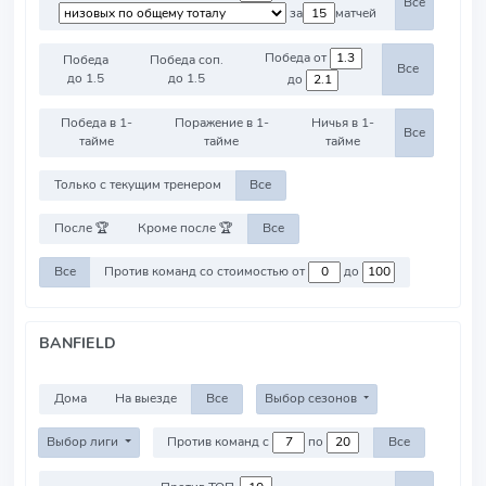
Все
за
матчей
Победа от
Победа
Победа соп.
Все
до 1.5
до 1.5
до
Победа в 1-
Поражение в 1-
Ничья в 1-
Все
тайме
тайме
тайме
Только с текущим тренером
Все
После 🏆
Кроме после 🏆
Все
Все
Против команд со стоимостью от
до
BANFIELD
Дома
На выезде
Все
Выбор сезонов
Выбор лиги
Против команд с
по
Все