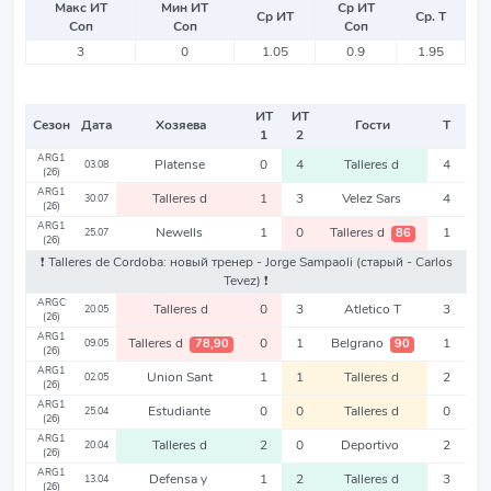
Макс ИТ
Мин ИТ
Ср ИТ
Ср ИТ
Ср. Т
Соп
Соп
Соп
3
0
1.05
0.9
1.95
ИТ
ИТ
Сезон
Дата
Хозяева
Гости
Т
1
2
ARG1
Platense
0
4
Talleres d
4
03.08
(26)
ARG1
Talleres d
1
3
Velez Sars
4
30.07
(26)
ARG1
Newells
1
0
Talleres d
1
86
25.07
(26)
❗️ Talleres de Cordoba: новый тренер - Jorge Sampaoli
(старый - Carlos
Tevez)
❗️
ARGC
Talleres d
0
3
Atletico T
3
20.05
(26)
ARG1
Talleres d
0
1
Belgrano
1
78,90
90
09.05
(26)
ARG1
Union Sant
1
1
Talleres d
2
02.05
(26)
ARG1
Estudiante
0
0
Talleres d
0
25.04
(26)
ARG1
Talleres d
2
0
Deportivo
2
20.04
(26)
ARG1
Defensa y
1
2
Talleres d
3
13.04
(26)