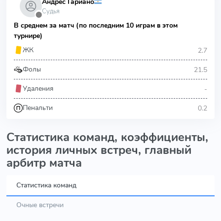
Андрес Гариано
Судья
⬤
В среднем за матч (по последним 10 играм в этом
турнире)
2.7
ЖК
21.5
Фолы
-
Удаления
0.2
Пенальти
Статистика команд, коэффициенты,
история личных встреч, главный
арбитр матча
Статистика команд
Очные встречи