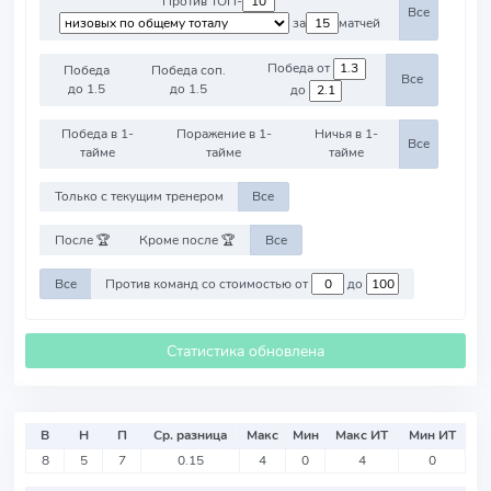
Против ТОП-
Все
за
матчей
Победа от
Победа
Победа соп.
Все
до 1.5
до 1.5
до
Победа в 1-
Поражение в 1-
Ничья в 1-
Все
тайме
тайме
тайме
Только с текущим тренером
Все
После 🏆
Кроме после 🏆
Все
Все
Против команд со стоимостью от
до
Статистика обновлена
В
Н
П
Ср. разница
Макс
Мин
Макс ИТ
Мин ИТ
8
5
7
0.15
4
0
4
0