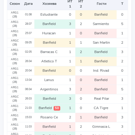
ИТ
ИТ
Сезон
Дата
Хозяева
Гости
Т
1
2
ARG1
Estudiante
0
0
Banfield
0
01.08
(26)
ARG1
Banfield
3
2
Sarmiento
5
28.07
(26)
ARG1
Huracan
1
0
Banfield
1
25.07
(26)
ARGC
Banfield
1
1
San Martin
2
09.05
(26)
ARG1
Barracas C
1
2
Banfield
3
02.05
(26)
ARG1
Atletico T
1
1
Banfield
2
26.04
(26)
ARG1
Banfield
0
0
Ind. Rivad
0
20.04
(26)
ARG1
Lanus
1
0
Banfield
1
13.04
(26)
ARG1
Argentinos
3
2
Banfield
5
06.04
(26)
ARGC
Banfield
3
0
Real Pilar
3
26.03
(26)
ARG1
Banfield
1
0
CA Tigre
1
50
21.03
(26)
ARG1
Rosario Ce
2
1
Banfield
3
15.03
(26)
ARG1
Banfield
1
2
Gimnasia L
3
11.03
(26)
ARG1