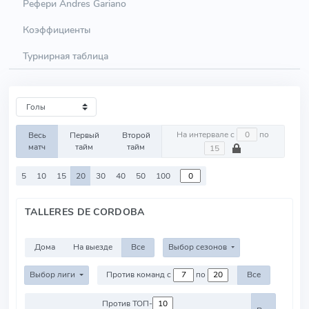
Рефери Andres Gariano
Коэффициенты
Турнирная таблица
На интервале с
по
Весь
Первый
Второй
матч
тайм
тайм
5
10
15
20
30
40
50
100
TALLERES DE CORDOBA
Дома
На выезде
Все
Выбор сезонов
Выбор лиги
Против команд с
по
Все
Против ТОП-