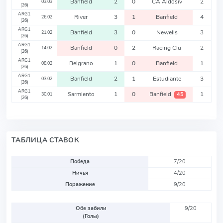
Banfield
2
0
CA Aldosiv
2
03.03
(26)
ARG1
River
3
1
Banfield
4
26.02
(26)
ARG1
Banfield
3
0
Newells
3
21.02
(26)
ARG1
Banfield
0
2
Racing Clu
2
14.02
(26)
ARG1
Belgrano
1
0
Banfield
1
08.02
(26)
ARG1
Banfield
2
1
Estudiante
3
03.02
(26)
ARG1
Sarmiento
1
0
Banfield
1
45
30.01
(26)
ТАБЛИЦА СТАВОК
Победа
7/20
Ничья
4/20
Поражение
9/20
Обе забили
9/20
(Голы)