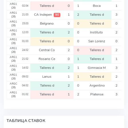
ARG1
Talleres d
0
1
Boca
1
02.04
(26)
ARG1
CA Indepen
1
2
Talleres d
3
90
21.03
(26)
ARG1
Belgrano
0
0
Talleres d
0
15.03
(26)
ARG1
Talleres d
2
0
Instituto
2
12.03
(26)
ARG1
Talleres d
0
0
San Lorenz
0
01.03
(26)
ARG1
Central Co
2
0
Talleres d
2
24.02
(26)
ARG1
Rosario Ce
0
1
Talleres d
1
21.02
(26)
ARG1
Talleres d
2
1
Gimnasia M
3
14.02
(26)
ARG1
Lanus
1
1
Talleres d
2
09.02
(26)
ARGC
Talleres d
2
0
Argentino
2
04.02
(26)
ARG1
Talleres d
1
2
Platense
3
01.02
(26)
ТАБЛИЦА СТАВОК