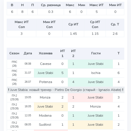
В
Н
П
Ср. разница
Макс
Мин
Макс ИТ
Мин ИТ
6
8
6
0.3
6
0
5
0
Макс ИТ
Мин ИТ
Ср ИТ
Ср ИТ
Ср. Т
Соп
Соп
Соп
3
0
1.45
1.15
2.6
ИТ
ИТ
Сезон
Дата
Хозяева
Гости
Т
1
2
FRIC
Cavese
0
1
Juve Stabi
1
06.08
(26)
FRIC
Juve Stabi
5
1
Ischia
6
31.07
(26)
FRIC
Potenza
0
4
Juve Stabi
4
26.07
(26)
❗️ Juve Stabia: новый тренер - Pietro De Giorgio
(старый - Ignazio Abate)
❗️
ITA2
Monza
2
1
Juve Stabi
3
19.05
(25/26)
ITA2
Juve Stabi
2
2
Monza
4
16.05
(25/26)
ITA2
Modena
0
1
Juve Stabi
1
12.05
(25/26)
ITA2
Sudtirol
1
1
Juve Stabi
2
08.05
(25/26)