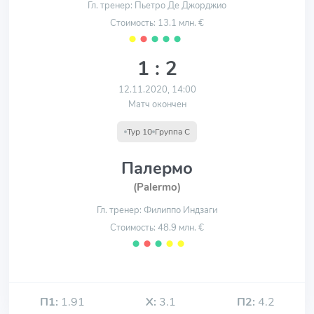
Гл. тренер: Пьетро Де Джорджио
Стоимость: 13.1 млн. €
⬤
⬤
⬤
⬤
⬤
1 : 2
12.11.2020, 14:00
Матч окончен
Тур 10
Группа С
Палермо
(Palermo)
Гл. тренер: Филиппо Индзаги
Стоимость: 48.9 млн. €
⬤
⬤
⬤
⬤
⬤
П1:
1.91
Х:
3.1
П2:
4.2