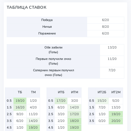
ТАБЛИЦА СТАВОК
Победа
6/20
Ничья
8/20
Поражение
6/20
Обе забили
13/20
(Голы)
Первые получили очко
11/20
(Голы)
Соперник первым получил
7/20
очко (Голы)
ТБ
ТМ
ИТБ
ИТМ
ИТ2Б
ИТ2М
0.5
19/20
1/20
0.5
17/20
3/20
0.5
15/20
5/20
1.5
16/20
4/20
1.5
6/20
14/20
1.5
7/20
13/20
2.5
9/20
11/20
2.5
3/20
17/20
2.5
1/20
19/20
3.5
6/20
14/20
3.5
2/20
18/20
3.5
0/20
20/20
4.5
1/20
19/20
4.5
1/20
19/20