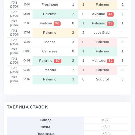
ITA2
Frosinone
1
1
Palermo
2
10.04
(25/26)
ITA2
Palermo
2
0
Avellino
2
43
05.04
(25/26)
ITA2
Padova
0
1
Palermo
1
90
25
21.03
(25/26)
ITA2
Palermo
2
2
Juve Stabi
4
17.03
(25/26)
ITA2
Monza
3
0
Palermo
3
14.03
(25/26)
ITA2
Carrarese
0
1
Palermo
1
08.03
(25/26)
ITA2
Palermo
2
1
Mantova
3
67
32
04.03
(25/26)
ITA2
Pescara
2
1
Palermo
3
01.03
(25/26)
ITA2
Palermo
3
0
Sudtirol
3
21.02
(25/26)
ТАБЛИЦА СТАВОК
Победа
10/20
Ничья
5/20
Поражение
5/20