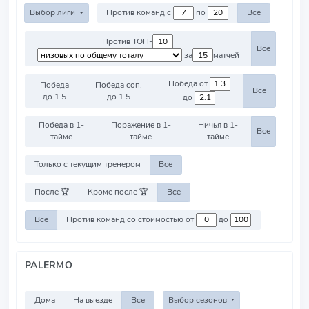
Выбор лиги
Против команд с
по
Все
Против ТОП-
Все
за
матчей
Победа от
Победа
Победа соп.
Все
до 1.5
до 1.5
до
Победа в 1-
Поражение в 1-
Ничья в 1-
Все
тайме
тайме
тайме
Только с текущим тренером
Все
После 🏆
Кроме после 🏆
Все
Все
Против команд со стоимостью от
до
PALERMO
Дома
На выезде
Все
Выбор сезонов