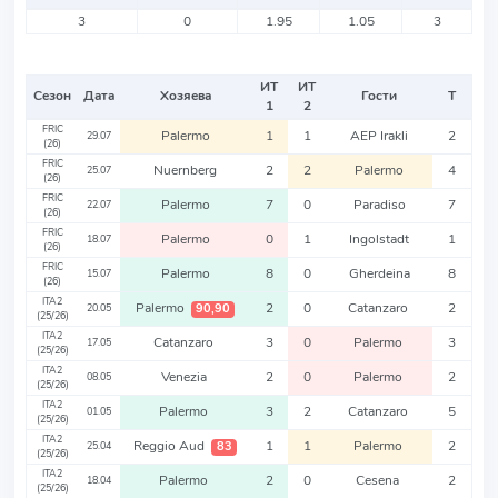
3
0
1.95
1.05
3
ИТ
ИТ
Сезон
Дата
Хозяева
Гости
Т
1
2
FRIC
Palermo
1
1
AEP Irakli
2
29.07
(26)
FRIC
Nuernberg
2
2
Palermo
4
25.07
(26)
FRIC
Palermo
7
0
Paradiso
7
22.07
(26)
FRIC
Palermo
0
1
Ingolstadt
1
18.07
(26)
FRIC
Palermo
8
0
Gherdeina
8
15.07
(26)
ITA2
Palermo
2
0
Catanzaro
2
90,90
20.05
(25/26)
ITA2
Catanzaro
3
0
Palermo
3
17.05
(25/26)
ITA2
Venezia
2
0
Palermo
2
08.05
(25/26)
ITA2
Palermo
3
2
Catanzaro
5
01.05
(25/26)
ITA2
Reggio Aud
1
1
Palermo
2
83
25.04
(25/26)
ITA2
Palermo
2
0
Cesena
2
18.04
(25/26)