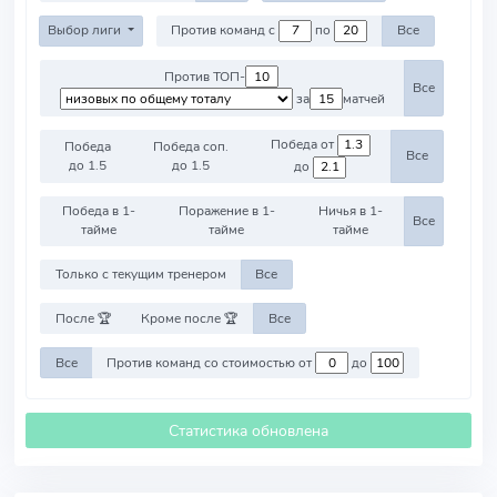
Выбор лиги
Против команд с
по
Все
Против ТОП-
Все
за
матчей
Победа от
Победа
Победа соп.
Все
до 1.5
до 1.5
до
Победа в 1-
Поражение в 1-
Ничья в 1-
Все
тайме
тайме
тайме
Только с текущим тренером
Все
После 🏆
Кроме после 🏆
Все
Все
Против команд со стоимостью от
до
Статистика обновлена