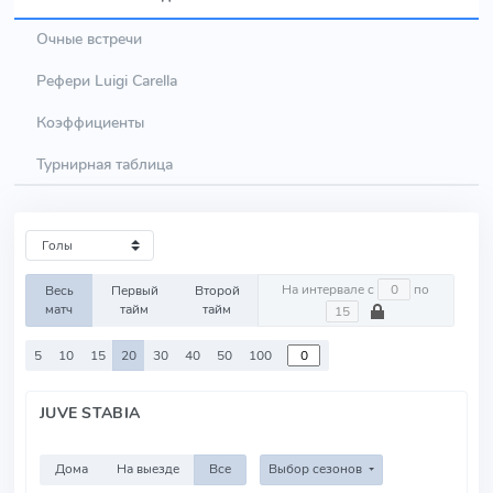
Очные встречи
Рефери Luigi Carella
Коэффициенты
Турнирная таблица
На интервале с
по
Весь
Первый
Второй
матч
тайм
тайм
5
10
15
20
30
40
50
100
JUVE STABIA
Дома
На выезде
Все
Выбор сезонов