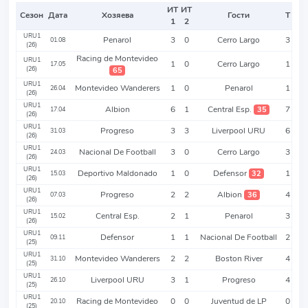
ИТ
ИТ
Сезон
Дата
Хозяева
Гости
Т
1
2
URU1
Penarol
3
0
Cerro Largo
3
01.08
(26)
Racing de Montevideo
URU1
1
0
Cerro Largo
1
17.05
(26)
65
URU1
Montevideo Wanderers
1
0
Penarol
1
26.04
(26)
URU1
Albion
6
1
Central Esp.
7
35
17.04
(26)
URU1
Progreso
3
3
Liverpool URU
6
31.03
(26)
URU1
Nacional De Football
3
0
Cerro Largo
3
24.03
(26)
URU1
Deportivo Maldonado
1
0
Defensor
1
32
15.03
(26)
URU1
Progreso
2
2
Albion
4
36
07.03
(26)
URU1
Central Esp.
2
1
Penarol
3
15.02
(26)
URU1
Defensor
1
1
Nacional De Football
2
09.11
(25)
URU1
Montevideo Wanderers
2
2
Boston River
4
31.10
(25)
URU1
Liverpool URU
3
1
Progreso
4
26.10
(25)
URU1
Racing de Montevideo
0
0
Juventud de LP
0
20.10
(25)