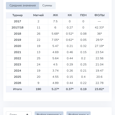
Средние значения
Суммы
Турнир
Матчей
ЖК
КК
ПЕН
ФОЛЫ
2017
2
7.5
0
0
—
2017/18
11
6
0.27
0
42.33
*
2018
26
5.68
*
0.52
*
0.08
36
*
2019
22
7.05
*
0.62
*
0.05
29.5
*
2020
19
5.47
0.21
0.32
27.19
*
2021
13
4.69
0.46
0.15
23.54
2022
25
5.64
0.44
0.2
22.56
2023
24
4.5
0.29
0.25
21.04
2024
19
3.74
0.26
0.21
19.47
2025
20
4.55
0.15
0.4
20.6
2026
9
4.89
0.44
0.22
22.78
Итого
190
5.27
*
0.37
*
0.19
23.62
*
Выбор сезонов
Выбор лиги