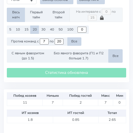
На интервале с
по
Весь
Первый
Второй
матч
тайм
тайм
5
10
15
20
30
40
50
100
Против команд с
по
Все
С явным фаворитом
Без явного фаворита (П1 и П2
Все
(до 1.5)
больше 1.7)
Статистика обновлена
Побед хозяев
Ничьих
Побед гостей
Макс
Мин
11
7
2
7
0
ИТ хозяев
ИТ гостей
Тотал
1.8
0.85
2.65