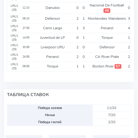
Nacional De Football
URU1
Danubio
0
0
0
12.10
(25)
48
URU1
Defensor
2
1
Montevideo Wanderers
3
06.10
(25)
URU1
Cerro Largo
1
3
Penarol
4
27.09
(25)
URU1
Juventud de LP
0
1
Torque
1
14.09
(25)
URU1
Liverpool URU
2
0
Defensor
2
30.08
(25)
URU1
Penarol
2
0
CA River Plate
2
24.08
(25)
URU1
Torque
1
1
Boston River
2
57
08.08
(25)
ТАБЛИЦА СТАВОК
Победа хозяев
11/20
Ничья
7/20
Победа гостей
2/20