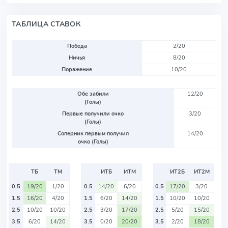
ТАБЛИЦА СТАВОК
Победа
2/20
Ничья
8/20
Поражение
10/20
Обе забили
12/20
(Голы)
Первые получили очко
3/20
(Голы)
Соперник первым получил
14/20
очко (Голы)
ТБ
ТМ
ИТБ
ИТМ
ИТ2Б
ИТ2М
0.5
19/20
1/20
0.5
14/20
6/20
0.5
17/20
3/20
1.5
16/20
4/20
1.5
6/20
14/20
1.5
10/20
10/20
2.5
10/20
10/20
2.5
3/20
17/20
2.5
5/20
15/20
3.5
6/20
14/20
3.5
0/20
20/20
3.5
2/20
18/20