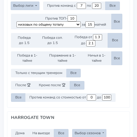
Выбор лиги
Против команд с
по
Все
Против ТОП-
Все
за
матчей
Победа от
Победа
Победа соп.
Все
до 1.5
до 1.5
до
Победа в 1-
Поражение в 1-
Ничья в 1-
Все
тайме
тайме
тайме
Только с текущим тренером
Все
После 🏆
Кроме после 🏆
Все
Все
Против команд со стоимостью от
до
HARROGATE TOWN
Дома
На выезде
Все
Выбор сезонов