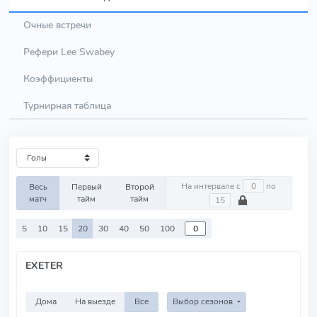
Очные встречи
Рефери Lee Swabey
Коэффициенты
Турнирная таблица
На интервале с
по
Весь
Первый
Второй
матч
тайм
тайм
5
10
15
20
30
40
50
100
EXETER
Дома
На выезде
Все
Выбор сезонов