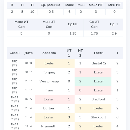
В
Н
П
Ср. разница
Макс
Мин
Макс ИТ
Мин ИТ
2
8
10
-0.6
6
0
3
0
Макс ИТ
Мин ИТ
Ср ИТ
Ср ИТ
Ср. Т
Соп
Соп
Соп
5
0
1.15
1.75
2.9
ИТ
ИТ
Сезон
Дата
Хозяева
Гости
Т
1
2
FRIC
Exeter
1
1
Bristol Ci
2
01.08
(26)
FRIC
Torquay
2
1
Exeter
3
31.07
(26)
FRIC
Weston-sup
0
2
Exeter
2
25.07
(26)
FRIC
Truro
1
0
Exeter
1
18.07
(26)
ENG3
Exeter
1
2
Bradford
3
02.05
(25/26)
ENG3
Burton
1
1
Exeter
2
25.04
(25/26)
ENG3
Exeter
3
3
Stockport
6
18.04
(25/26)
ENG3
Plymouth
2
2
Exeter
4
11.04
(25/26)