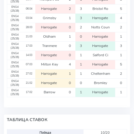
(25/26)
ENG4
Harrogate
2
3
Bristol Ro
5
06.04
(25/26)
ENG4
Grimsby
1
3
Harrogate
4
03.04
(25/26)
ENG4
Harrogate
0
2
Notts Coun
2
28.03
(25/26)
ENG4
Oldham
1
0
Harrogate
1
21.03
(25/26)
ENG4
Tranmere
0
3
Harrogate
3
17.03
(25/26)
ENG4
Harrogate
0
1
Salford Ci
1
14.03
(25/26)
ENG4
Milton Key
4
1
Harrogate
5
07.03
(25/26)
ENG4
Harrogate
1
1
Cheltenham
2
27.02
(25/26)
ENG4
Harrogate
0
0
Bromley
0
21.02
(25/26)
ENG4
Barrow
0
1
Harrogate
1
17.02
(25/26)
ТАБЛИЦА СТАВОК
Победа
10/20