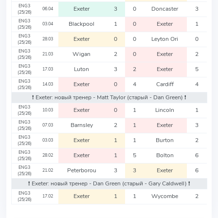
ENG3
Exeter
3
0
Doncaster
3
06.04
(25/26)
ENG3
Blackpool
1
0
Exeter
1
03.04
(25/26)
ENG3
Exeter
0
0
Leyton Ori
0
28.03
(25/26)
ENG3
Wigan
2
0
Exeter
2
21.03
(25/26)
ENG3
Luton
3
2
Exeter
5
17.03
(25/26)
ENG3
Exeter
0
4
Cardiff
4
14.03
(25/26)
❗️ Exeter: новый тренер - Matt Taylor
(старый - Dan Green)
❗️
ENG3
Exeter
0
1
Lincoln
1
10.03
(25/26)
ENG3
Barnsley
2
1
Exeter
3
07.03
(25/26)
ENG3
Exeter
1
1
Burton
2
03.03
(25/26)
ENG3
Exeter
1
5
Bolton
6
28.02
(25/26)
ENG3
Peterborou
3
3
Exeter
6
21.02
(25/26)
❗️ Exeter: новый тренер - Dan Green
(старый - Gary Caldwell)
❗️
ENG3
Exeter
1
1
Wycombe
2
17.02
(25/26)