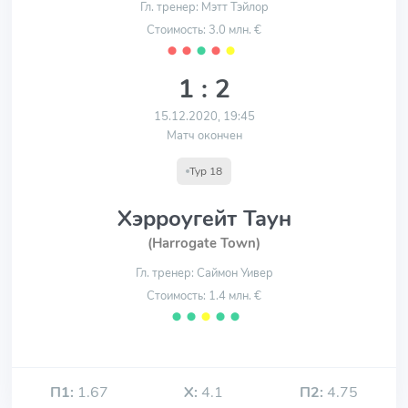
Гл. тренер: Мэтт Тэйлор
Стоимость: 3.0 млн. €
⬤
⬤
⬤
⬤
⬤
1 : 2
15.12.2020, 19:45
Матч окончен
Тур 18
Хэрроугейт Таун
(Harrogate Town)
Гл. тренер: Саймон Уивер
Стоимость: 1.4 млн. €
⬤
⬤
⬤
⬤
⬤
П1:
1.67
Х:
4.1
П2:
4.75