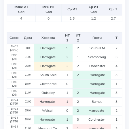
Макс ИТ
Мин ИТ
Ср ИТ
Ср ИТ
Ср. Т
Соп
Соп
Соп
4
0
1.5
1.2
2.7
ИТ
ИТ
Сезон
Дата
Хозяева
Гости
Т
1
2
ENG5
Harrogate
5
2
Solihull M
7
08.08
(26/27)
FRIC
Harrogate
2
1
Scarboroug
3
01.08
(26)
FRIC
Harrogate
2
2
Doncaster
4
25.07
(26)
FRIC
South Shie
1
2
Harrogate
3
21.07
(26)
FRIC
Cleethorpe
0
1
Harrogate
1
18.07
(26)
FRIC
Guiseley
1
2
Harrogate
3
11.07
(26)
ENG4
Harrogate
1
2
Barnet
3
02.05
(25/26)
ENG4
Walsall
0
2
Harrogate
2
25.04
(25/26)
ENG4
Harrogate
1
0
Colchester
1
18.04
(25/26)
ENG4
Newport Co
2
1
Harrogate
3
11.04