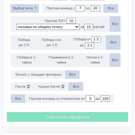
Выбор лиги
Против команд с
по
Все
Против ТОП-
Все
за
матчей
Победа от
Победа
Победа соп.
Все
до 1.5
до 1.5
до
Победа в 1-
Поражение в 1-
Ничья в 1-
Все
тайме
тайме
тайме
Только с текущим тренером
Все
После 🏆
Кроме после 🏆
Все
Все
Против команд со стоимостью от
до
Статистика обновлена