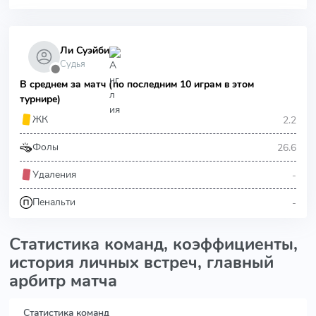
Ли Суэйби
Судья
⬤
В среднем за матч (по последним 10 играм в этом
турнире)
2.2
ЖК
26.6
Фолы
-
Удаления
-
Пенальти
Статистика команд, коэффициенты,
история личных встреч, главный
арбитр матча
Статистика команд