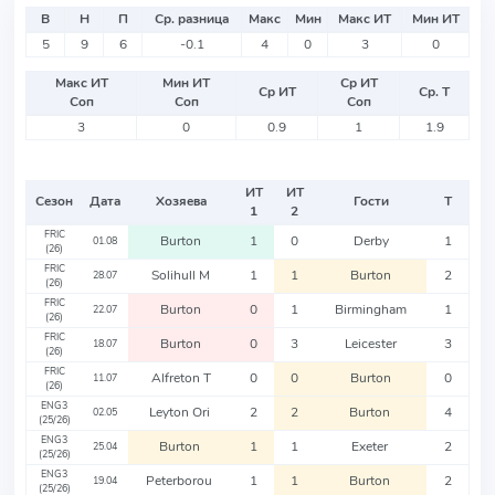
В
Н
П
Ср. разница
Макс
Мин
Макс ИТ
Мин ИТ
5
9
6
-0.1
4
0
3
0
Макс ИТ
Мин ИТ
Ср ИТ
Ср ИТ
Ср. Т
Соп
Соп
Соп
3
0
0.9
1
1.9
ИТ
ИТ
Сезон
Дата
Хозяева
Гости
Т
1
2
FRIC
Burton
1
0
Derby
1
01.08
(26)
FRIC
Solihull M
1
1
Burton
2
28.07
(26)
FRIC
Burton
0
1
Birmingham
1
22.07
(26)
FRIC
Burton
0
3
Leicester
3
18.07
(26)
FRIC
Alfreton T
0
0
Burton
0
11.07
(26)
ENG3
Leyton Ori
2
2
Burton
4
02.05
(25/26)
ENG3
Burton
1
1
Exeter
2
25.04
(25/26)
ENG3
Peterborou
1
1
Burton
2
19.04
(25/26)