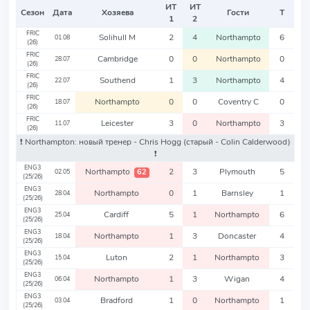
ИТ
ИТ
Сезон
Дата
Хозяева
Гости
Т
1
2
FRIC
Solihull M
2
4
Northampto
6
01.08
(26)
FRIC
Cambridge
0
0
Northampto
0
28.07
(26)
FRIC
Southend
1
3
Northampto
4
22.07
(26)
FRIC
Northampto
0
0
Coventry C
0
18.07
(26)
FRIC
Leicester
3
0
Northampto
3
11.07
(26)
❗️ Northampton: новый тренер - Chris Hogg
(старый - Colin Calderwood)
❗️
ENG3
Northampto
2
3
Plymouth
5
62
02.05
(25/26)
ENG3
Northampto
0
1
Barnsley
1
28.04
(25/26)
ENG3
Cardiff
5
1
Northampto
6
25.04
(25/26)
ENG3
Northampto
1
3
Doncaster
4
18.04
(25/26)
ENG3
Luton
2
1
Northampto
3
15.04
(25/26)
ENG3
Northampto
1
3
Wigan
4
06.04
(25/26)
ENG3
Bradford
1
0
Northampto
1
03.04
(25/26)