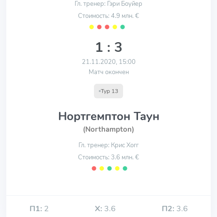
Гл. тренер: Гэри Боуйер
Стоимость: 4.9 млн. €
⬤
⬤
⬤
⬤
⬤
1 : 3
21.11.2020, 15:00
Матч окончен
Тур 13
Нортгемптон Таун
(Northampton)
Гл. тренер: Крис Хогг
Стоимость: 3.6 млн. €
⬤
⬤
⬤
⬤
⬤
П1:
2
Х:
3.6
П2:
3.6