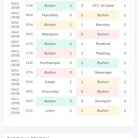
ENG3
Burton
1
0
AFC Wimble
1
11.04
(25/26)
ENG3
Mansfield
0
0
Burton
0
06.04
(25/26)
ENG3
Burton
1
1
Barnsley
2
03.04
(25/26)
ENG3
Blackpool
1
0
Burton
1
28.03
(25/26)
ENG3
Burton
2
1
Bradford
3
21.03
(25/26)
ENG3
Burton
1
2
Reading
3
17.03
(25/26)
ENG3
Northampto
0
2
Burton
2
14.03
(25/26)
ENG3
Burton
0
1
Stevenage
1
07.03
(25/26)
ENG3
Exeter
1
1
Burton
2
03.03
(25/26)
ENG3
Wycombe
3
0
Burton
3
28.02
(25/26)
ENG3
Burton
3
0
Stockport
3
24.02
(25/26)
ENG3
Luton
1
1
Burton
2
21.02
(25/26)