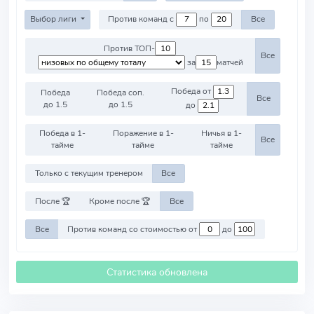
Выбор лиги
Против команд с
по
Все
Против ТОП-
Все
за
матчей
Победа от
Победа
Победа соп.
Все
до 1.5
до 1.5
до
Победа в 1-
Поражение в 1-
Ничья в 1-
Все
тайме
тайме
тайме
Только с текущим тренером
Все
После 🏆
Кроме после 🏆
Все
Все
Против команд со стоимостью от
до
Статистика обновлена