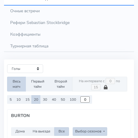
Очные встречи
Рефери Sebastian Stockbridge
Коэффициенты
Турнирная таблица
На интервале с
по
Весь
Первый
Второй
матч
тайм
тайм
5
10
15
20
30
40
50
100
BURTON
Дома
На выезде
Все
Выбор сезонов