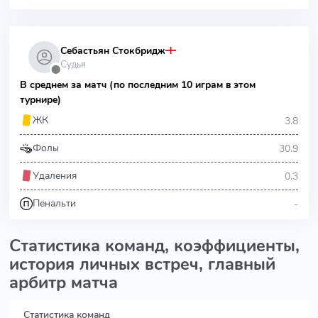
Себастьян Стокбридж
Судья
⬤
В среднем за матч (по последним 10 играм в этом
турнире)
3.8
ЖК
30.9
Фолы
0.3
Удаления
-
Пенальти
Статистика команд, коэффициенты,
история личных встреч, главный
арбитр матча
Статистика команд