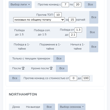
Выбор лиги
Против команд с
по
Все
Против ТОП-
Все
за
матчей
Победа от
Победа
Победа соп.
Все
до 1.5
до 1.5
до
Победа в 1-
Поражение в 1-
Ничья в 1-
Все
тайме
тайме
тайме
Только с текущим тренером
Все
После 🏆
Кроме после 🏆
Все
Все
Против команд со стоимостью от
до
NORTHAMPTON
Дома
На выезде
Все
Выбор сезонов