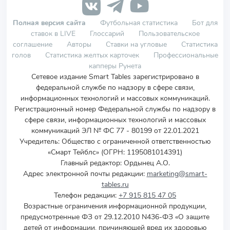
Полная версия сайта
Футбольная статистика
Бот для
ставок в LIVE
Глоссарий
Пользовательское
соглашение
Авторы
Ставки на угловые
Статистика
голов
Статистика желтых карточек
Профессиональные
капперы Рунета
Сетевое издание Smart Tables зарегистрировано в
федеральной службе по надзору в сфере связи,
информационных технологий и массовых коммуникаций.
Регистрационный номер Федеральной службы по надзору в
сфере связи, информационных технологий и массовых
коммуникаций ЭЛ № ФС 77 - 80199 от 22.01.2021
Учредитель
:
Общество с ограниченной ответственностью
«Смарт Тейблс» (ОГРН: 1195081014391)
Главный редактор: Ордынец А.О.
Адрес электронной почты редакции:
marketing@smart-
tables.ru
Телефон редакции:
+7 915 815 47 05
Возрастные ограничения информационной продукции,
предусмотренные ФЗ от 29.12.2010 N436-ФЗ «О защите
детей от информации, причиняющей вред их здоровью