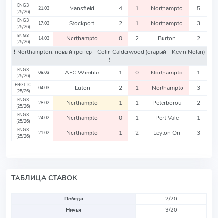
ENG3
Mansfield
4
1
Northampto
5
21.03
(25/26)
ENG3
Stockport
2
1
Northampto
3
17.03
(25/26)
ENG3
Northampto
0
2
Burton
2
14.03
(25/26)
❗️ Northampton: новый тренер - Colin Calderwood
(старый - Kevin Nolan)
❗️
ENG3
AFC Wimble
1
0
Northampto
1
08.03
(25/26)
ENGLTC
Luton
2
1
Northampto
3
04.03
(25/26)
ENG3
Northampto
1
1
Peterborou
2
28.02
(25/26)
ENG3
Northampto
0
1
Port Vale
1
24.02
(25/26)
ENG3
Northampto
1
2
Leyton Ori
3
21.02
(25/26)
ТАБЛИЦА СТАВОК
Победа
2/20
Ничья
3/20