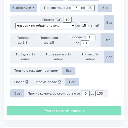
Выбор лиги
Против команд с
по
Все
Против ТОП-
Все
за
матчей
Победа от
Победа
Победа соп.
Все
до 1.5
до 1.5
до
Победа в 1-
Поражение в 1-
Ничья в 1-
Все
тайме
тайме
тайме
Только с текущим тренером
Все
После 🏆
Кроме после 🏆
Все
Все
Против команд со стоимостью от
до
Статистика обновлена