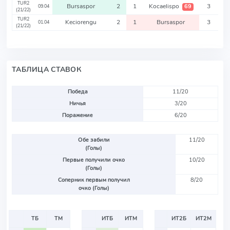
TUR2
Bursaspor
2
1
Kocaelispo
3
69
09.04
(21/22)
TUR2
Keciorengu
2
1
Bursaspor
3
01.04
(21/22)
ТАБЛИЦА СТАВОК
Победа
11/20
Ничья
3/20
Поражение
6/20
Обе забили
11/20
(Голы)
Первые получили очко
10/20
(Голы)
Соперник первым получил
8/20
очко (Голы)
ТБ
ТМ
ИТБ
ИТМ
ИТ2Б
ИТ2М