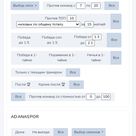
Выбор лиги
Против команд с
по
Все
Против ТОП-
Все
за
матчей
Победа от
Победа
Победа соп.
Все
до 1.5
до 1.5
до
Победа в 1-
Поражение в 1-
Ничья в 1-
Все
тайме
тайме
тайме
Только с текущим тренером
Все
После 🏆
Кроме после 🏆
Все
Все
Против команд со стоимостью от
до
ADANASPOR
Дома
На выезде
Все
Выбор сезонов