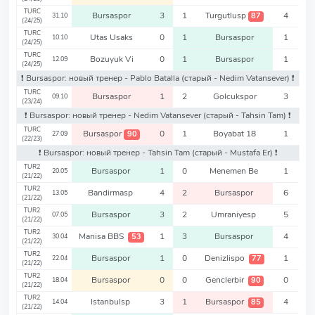
TURC
Bursaspor
3
1
Turgutlusp
4
87
31.10
(24/25)
TURC
Utas Usaks
0
1
Bursaspor
1
10.10
(24/25)
TURC
Bozuyuk Vi
0
1
Bursaspor
1
12.09
(24/25)
❗️ Bursaspor: новый тренер - Pablo Batalla
(старый - Nedim Vatansever)
❗️
TURC
Bursaspor
1
2
Golcukspor
3
09.10
(23/24)
❗️ Bursaspor: новый тренер - Nedim Vatansever
(старый - Tahsin Tam)
❗️
TURC
Bursaspor
0
1
Boyabat 18
1
90
27.09
(22/23)
❗️ Bursaspor: новый тренер - Tahsin Tam
(старый - Mustafa Er)
❗️
TUR2
Bursaspor
1
0
Menemen Be
1
20.05
(21/22)
TUR2
Bandirmasp
4
2
Bursaspor
6
13.05
(21/22)
TUR2
Bursaspor
3
2
Umraniyesp
5
07.05
(21/22)
TUR2
Manisa BBS
1
3
Bursaspor
4
53
30.04
(21/22)
TUR2
Bursaspor
1
0
Denizlispo
1
77
22.04
(21/22)
TUR2
Bursaspor
0
0
Genclerbir
0
90
18.04
(21/22)
TUR2
Istanbulsp
3
1
Bursaspor
4
85
14.04
(21/22)