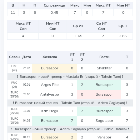
В
Н
П
Ср. разница
Макс
Мин
Макс ИТ
Мин ИТ
11
3
6
0.45
7
0
7
0
Макс ИТ
Мин ИТ
Ср ИТ
Ср ИТ
Ср. Т
Соп
Соп
Соп
4
0
1.65
1.2
2.85
ИТ
ИТ
Сезон
Дата
Хозяева
Гости
Т
1
2
FRIC
Bursaspor
0
0
Shakhtar
0
26.07
(26)
❗️ Bursaspor: новый тренер - Mustafa Er
(старый - Tahsin Tam)
❗️
FRIC
Arges Pite
1
2
Bursaspor
3
06.01
(26)
TURC
Antalyaspo
3
0
Bursaspor
3
29.10
(25/26)
❗️ Bursaspor: новый тренер - Tahsin Tam
(старый - Adem Caglayan)
❗️
TURC
Kdz.Eregli
1
2
Bursaspor
3
17.09
(25/26)
TURC
Bursaspor
7
0
Sogutspor
7
04.09
(25/26)
❗️ Bursaspor: новый тренер - Adem Caglayan
(старый - Pablo Batalla)
❗️
TURC
Bursaspor
2
2
Vanspor
4
04.12
(24/25)