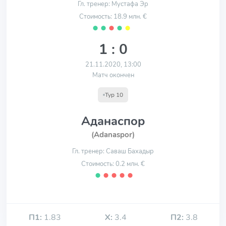
Гл. тренер: Мустафа Эр
Стоимость: 18.9 млн. €
⬤
⬤
⬤
⬤
⬤
1 : 0
21.11.2020, 13:00
Матч окончен
Тур 10
Аданаспор
(Adanaspor)
Гл. тренер: Саваш Бахадыр
Стоимость: 0.2 млн. €
⬤
⬤
⬤
⬤
⬤
П1:
1.83
Х:
3.4
П2:
3.8