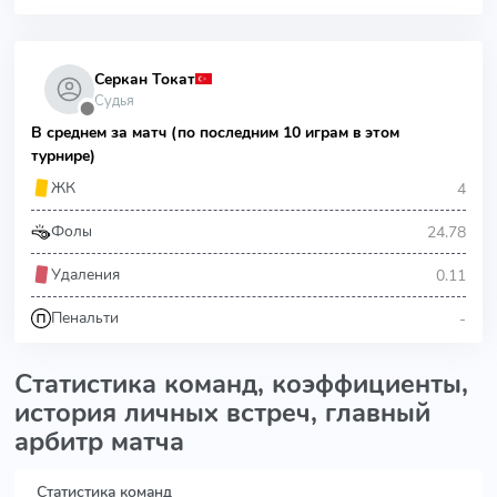
Серкан Токат
Судья
⬤
В среднем за матч (по последним 10 играм в этом
турнире)
4
ЖК
24.78
Фолы
0.11
Удаления
-
Пенальти
Статистика команд, коэффициенты,
история личных встреч, главный
арбитр матча
Статистика команд