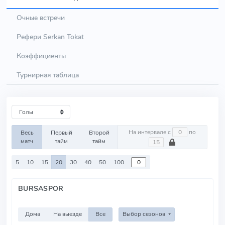
Очные встречи
Рефери Serkan Tokat
Коэффициенты
Турнирная таблица
На интервале с
по
Весь
Первый
Второй
матч
тайм
тайм
5
10
15
20
30
40
50
100
BURSASPOR
Дома
На выезде
Все
Выбор сезонов