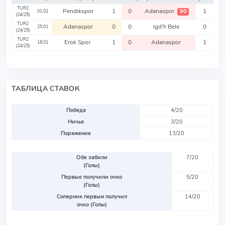
TUR2
Pendikspor
1
0
Adanaspor
1
90
01.02
(24/25)
TUR2
Adanaspor
0
0
Igd?r Bele
0
25.01
(24/25)
TUR2
Erok Spor
1
0
Adanaspor
1
18.01
(24/25)
ТАБЛИЦА СТАВОК
Победа
4/20
Ничья
3/20
Поражение
13/20
Обе забили
7/20
(Голы)
Первые получили очко
5/20
(Голы)
Соперник первым получил
14/20
очко (Голы)