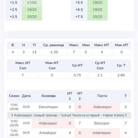
+1.5
17/20
+5.5
19/20
+2.5
19/20
+6.5
19/20
+3.5
20/20
+7.5
20/20
В
Н
П
Ср. разница
Макс
Мин
Макс ИТ
Мин ИТ
4
3
13
-1.35
7
0
4
0
Макс ИТ
Мин ИТ
Ср ИТ
Ср ИТ
Ср. Т
Соп
Соп
Соп
7
0
0.75
2.1
2.85
ИТ
ИТ
Сезон
Дата
Хозяева
Гости
Т
1
2
TURC
Dersimspor
3
0
Adanaspor
3
03.09
(25/26)
❗️ Adanaspor: новый тренер - Yuksel Yesilova
(старый - Hakan Keles)
❗️
TUR2
Adanaspor
0
7
Boluspor
7
10.05
(24/25)
TUR2
Amedspor
4
0
Adanaspor
4
04.05
(24/25)