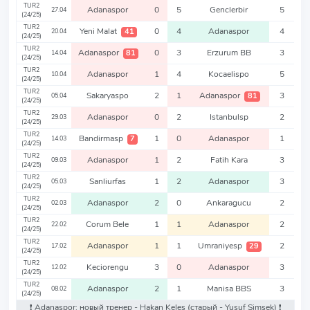
TUR2
Adanaspor
0
5
Genclerbir
5
27.04
(24/25)
TUR2
Yeni Malat
0
4
Adanaspor
4
41
20.04
(24/25)
TUR2
Adanaspor
0
3
Erzurum BB
3
81
14.04
(24/25)
TUR2
Adanaspor
1
4
Kocaelispo
5
10.04
(24/25)
TUR2
Sakaryaspo
2
1
Adanaspor
3
81
05.04
(24/25)
TUR2
Adanaspor
0
2
Istanbulsp
2
29.03
(24/25)
TUR2
Bandirmasp
1
0
Adanaspor
1
7
14.03
(24/25)
TUR2
Adanaspor
1
2
Fatih Kara
3
09.03
(24/25)
TUR2
Sanliurfas
1
2
Adanaspor
3
05.03
(24/25)
TUR2
Adanaspor
2
0
Ankaragucu
2
02.03
(24/25)
TUR2
Corum Bele
1
1
Adanaspor
2
22.02
(24/25)
TUR2
Adanaspor
1
1
Umraniyesp
2
29
17.02
(24/25)
TUR2
Keciorengu
3
0
Adanaspor
3
12.02
(24/25)
TUR2
Adanaspor
2
1
Manisa BBS
3
08.02
(24/25)
❗️ Adanaspor: новый тренер - Hakan Keles
(старый - Yusuf Simsek)
❗️