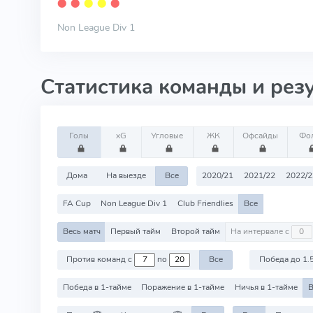
⬤
⬤
⬤
⬤
⬤
Non League Div 1
Статистика команды и рез
Голы
xG
Угловые
ЖК
Офсайды
Фо
Дома
На выезде
Все
2020/21
2021/22
2022/2
FA Cup
Non League Div 1
Club Friendlies
Все
Весь матч
Первый тайм
Второй тайм
На интервале с
Против команд с
по
Все
Победа до 1.
Победа в 1-тайме
Поражение в 1-тайме
Ничья в 1-тайме
В