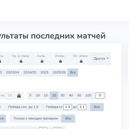
ультаты последних матчей
лы
Уд. в створ
Ауты
Атаки
Оп. атаки
Другое
3
2023/24
2024/25
2025
2025/26
Все
по
5
10
15
20
30
40
50
100
5
Победа соп. до 1.5
Победа от
до
Все
се
Только с текущим тренером
Все