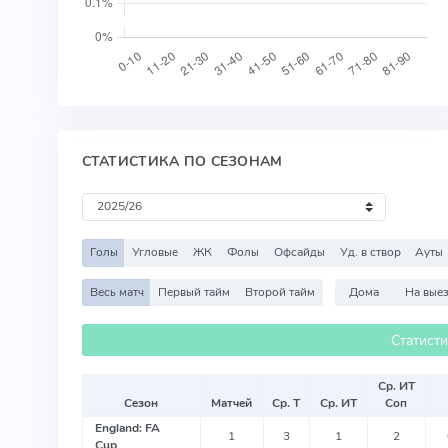
СТАТИСТИКА ПО СЕЗОНАМ
Голы
Угловые
ЖК
Фолы
Офсайды
Уд. в створ
Ауты
Весь матч
Первый тайм
Второй тайм
Дома
На вые
Статист
Ср. ИТ
Сезон
Матчей
Ср. Т
Ср. ИТ
Соп
England: FA
1
3
1
2
Cup