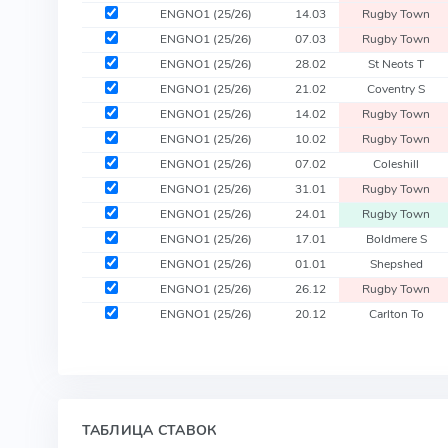
ENGNO1
(25/26)
14.03
Rugby Town
ENGNO1
(25/26)
07.03
Rugby Town
ENGNO1
(25/26)
28.02
St Neots T
ENGNO1
(25/26)
21.02
Coventry S
ENGNO1
(25/26)
14.02
Rugby Town
ENGNO1
(25/26)
10.02
Rugby Town
ENGNO1
(25/26)
07.02
Coleshill
ENGNO1
(25/26)
31.01
Rugby Town
ENGNO1
(25/26)
24.01
Rugby Town
ENGNO1
(25/26)
17.01
Boldmere S
ENGNO1
(25/26)
01.01
Shepshed
ENGNO1
(25/26)
26.12
Rugby Town
ENGNO1
(25/26)
20.12
Carlton To
ТАБЛИЦА СТАВОК