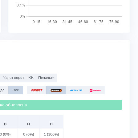
Уд. от ворот
КК
Пенальти
зде
Все
ика обновлена
В
Н
П
0 (0%)
0 (0%)
1 (100%)