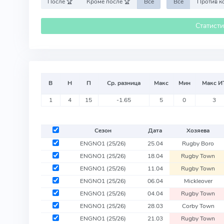
После 🏆
Кроме после 🏆
Все
Все
Статист
В
Н
П
Ср. разница
Макс
Мин
Макс И
1
4
15
-1.65
5
0
3
Сезон
Дата
Хозяева
ENGNO1
(25/26)
25.04
Rugby Boro
ENGNO1
(25/26)
18.04
Rugby Town
ENGNO1
(25/26)
11.04
Rugby Town
ENGNO1
(25/26)
06.04
Mickleover
ENGNO1
(25/26)
04.04
Rugby Town
ENGNO1
(25/26)
28.03
Corby Town
ENGNO1
(25/26)
21.03
Rugby Town