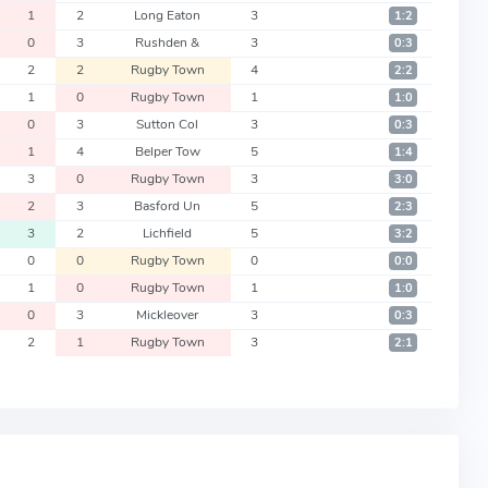
1
2
Long Eaton
3
1:2
0
3
Rushden &
3
0:3
2
2
Rugby Town
4
2:2
1
0
Rugby Town
1
1:0
0
3
Sutton Col
3
0:3
1
4
Belper Tow
5
1:4
3
0
Rugby Town
3
3:0
2
3
Basford Un
5
2:3
3
2
Lichfield
5
3:2
0
0
Rugby Town
0
0:0
1
0
Rugby Town
1
1:0
0
3
Mickleover
3
0:3
2
1
Rugby Town
3
2:1