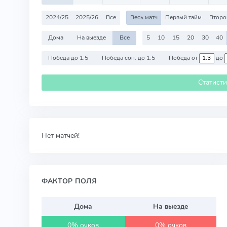
2024/25
2025/26
Все
Весь матч
Первый тайм
Второ
Дома
На выезде
Все
5
10
15
20
30
40
Победа до 1.5
Победа соп. до 1.5
Победа от
до
Статист
Нет матчей!
ФАКТОР ПОЛЯ
Дома
На выезде
0% очков
0% очков