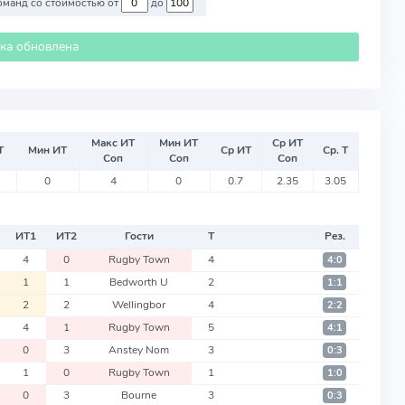
Против команд со стоимостью от
до
ика обновлена
Макс ИТ
Мин ИТ
Ср ИТ
Т
Мин ИТ
Ср ИТ
Ср. Т
Соп
Соп
Соп
0
4
0
0.7
2.35
3.05
ИТ
1
ИТ
2
Гости
Т
Рез.
4
0
Rugby Town
4
4:0
1
1
Bedworth U
2
1:1
2
2
Wellingbor
4
2:2
4
1
Rugby Town
5
4:1
0
3
Anstey Nom
3
0:3
1
0
Rugby Town
1
1:0
0
3
Bourne
3
0:3