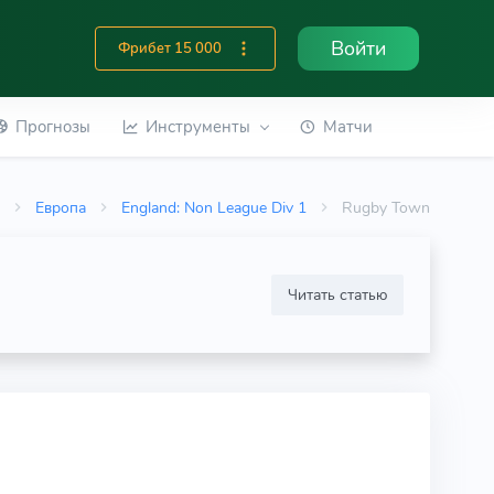
Войти
Фрибет 15 000
Прогнозы
Инструменты
Матчи
а
Европа
England: Non League Div 1
Rugby Town
Читать статью