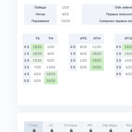
Победа
1/20
Обе забили
Ничья
4/20
Первые получили
Поражение
15/20
Соперник первым пол
ТБ
ТМ
ИТБ
ИТМ
ИТ2
0.5
19/20
1/20
0.5
9/20
11/20
0.5
19/2
1.5
16/20
4/20
1.5
4/20
16/20
1.5
15/2
2.5
15/20
5/20
2.5
1/20
19/20
2.5
10/2
3.5
7/20
13/20
3.5
0/20
20/20
3.5
3/2
4.5
4/20
16/20
4.5
0/2
5.5
0/20
20/20
Голы
xG
Угловые
ЖК
Офсайды
Фо