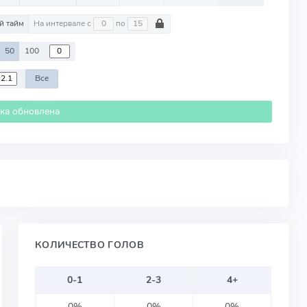
й тайм
На интервале с
по
50
100
Все
ика обновлена
КОЛИЧЕСТВО ГОЛОВ
0-1
2-3
4+
0%
0%
0%