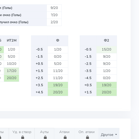
 (Голы)
9/20
 очко (Голы)
?/20
учил очко (Голы)
2/20
Б
ИТ2М
Ф
Ф2
0
1/20
-0.5
1/20
-0.5
15/20
0
5/20
-1.5
0/20
-1.5
9/20
0
10/20
+0.5
5/20
-2.5
9/20
0
17/20
+1.5
11/20
-3.5
1/20
0
20/20
+2.5
11/20
-4.5
0/20
+3.5
19/20
+0.5
19/20
+4.5
20/20
+1.5
20/20
лы
Уд. в створ
Ауты
Атаки
Оп. атаки
Другое