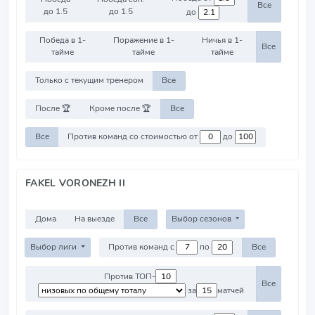
Все
до 1.5
до 1.5
до
Победа в 1-
Поражение в 1-
Ничья в 1-
Все
тайме
тайме
тайме
Только с текущим тренером
Все
После 🏆
Кроме после 🏆
Все
Все
Против команд со стоимостью от
до
FAKEL VORONEZH II
Дома
На выезде
Все
Выбор сезонов
Выбор лиги
Против команд с
по
Все
Против ТОП-
Все
за
матчей