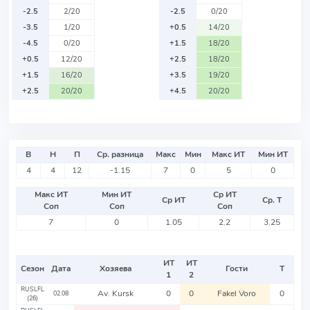
-2.5
2/20
-2.5
0/20
-3.5
1/20
+0.5
14/20
-4.5
0/20
+1.5
18/20
+0.5
12/20
+2.5
18/20
+1.5
16/20
+3.5
19/20
+2.5
20/20
+4.5
20/20
В
Н
П
Ср. разница
Макс
Мин
Макс ИТ
Мин ИТ
4
4
12
-1.15
7
0
5
0
Макс ИТ
Мин ИТ
Ср ИТ
Ср ИТ
Ср. Т
Соп
Соп
Соп
7
0
1.05
2.2
3.25
ИТ
ИТ
Сезон
Дата
Хозяева
Гости
Т
1
2
RUSLFL
Av. Kursk
0
0
Fakel Voro
0
02.08
(26)