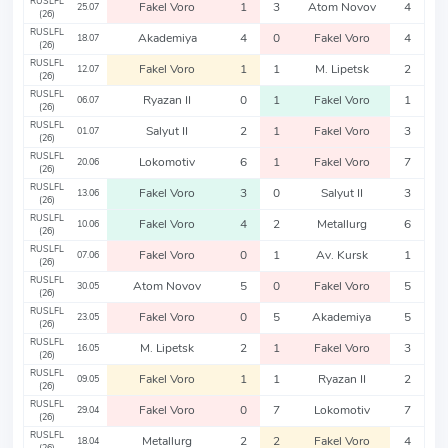
RUSLFL
Fakel Voro
1
3
Atom Novov
4
25.07
(26)
RUSLFL
Akademiya
4
0
Fakel Voro
4
18.07
(26)
RUSLFL
Fakel Voro
1
1
M. Lipetsk
2
12.07
(26)
RUSLFL
Ryazan II
0
1
Fakel Voro
1
06.07
(26)
RUSLFL
Salyut II
2
1
Fakel Voro
3
01.07
(26)
RUSLFL
Lokomotiv
6
1
Fakel Voro
7
20.06
(26)
RUSLFL
Fakel Voro
3
0
Salyut II
3
13.06
(26)
RUSLFL
Fakel Voro
4
2
Metallurg
6
10.06
(26)
RUSLFL
Fakel Voro
0
1
Av. Kursk
1
07.06
(26)
RUSLFL
Atom Novov
5
0
Fakel Voro
5
30.05
(26)
RUSLFL
Fakel Voro
0
5
Akademiya
5
23.05
(26)
RUSLFL
M. Lipetsk
2
1
Fakel Voro
3
16.05
(26)
RUSLFL
Fakel Voro
1
1
Ryazan II
2
09.05
(26)
RUSLFL
Fakel Voro
0
7
Lokomotiv
7
29.04
(26)
RUSLFL
Metallurg
2
2
Fakel Voro
4
18.04