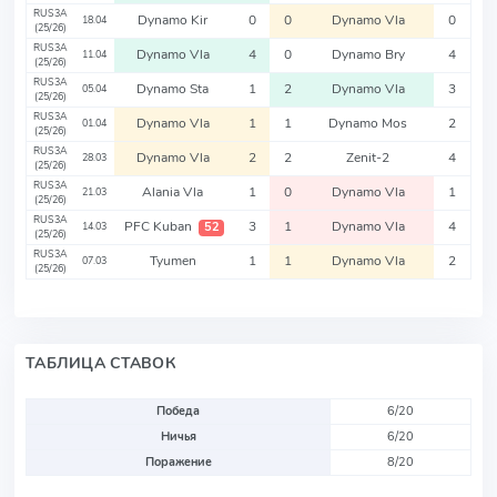
RUS3A
Dynamo Kir
0
0
Dynamo Vla
0
18.04
(25/26)
RUS3A
Dynamo Vla
4
0
Dynamo Bry
4
11.04
(25/26)
RUS3A
Dynamo Sta
1
2
Dynamo Vla
3
05.04
(25/26)
RUS3A
Dynamo Vla
1
1
Dynamo Mos
2
01.04
(25/26)
RUS3A
Dynamo Vla
2
2
Zenit-2
4
28.03
(25/26)
RUS3A
Alania Vla
1
0
Dynamo Vla
1
21.03
(25/26)
RUS3A
PFC Kuban
3
1
Dynamo Vla
4
52
14.03
(25/26)
RUS3A
Tyumen
1
1
Dynamo Vla
2
07.03
(25/26)
ТАБЛИЦА СТАВОК
Победа
6/20
Ничья
6/20
Поражение
8/20