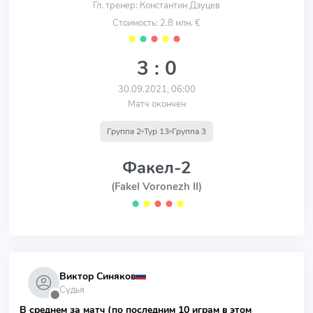
Гл. тренер: Константин Дзуцев
Стоимость: 2.8 млн. €
⬤
⬤
⬤
⬤
⬤
3 : 0
30.09.2021, 06:00
Матч окончен
Группа 2
Тур 13
Группа 3
Факел-2
(Fakel Voronezh II)
⬤
⬤
⬤
⬤
⬤
Виктор Синяков
Судья
⬤
В среднем за матч (по последним 10 играм в этом