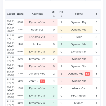
ИТ
ИТ
Сезон
Дата
Хозяева
Гости
Т
1
2
RUS3A
Dynamo Vla
1
2
Dynamo Bry
3
02.08
(26/27)
RUS3A
Rodina-2
0
0
Dynamo Vla
0
25.07
(26/27)
RUS3A
Dynamo Vla
1
2
Sibir
3
19.07
(26/27)
RUS3A
Amkar
0
1
Dynamo Vla
1
14.06
(25/26)
RUS3A
Dynamo Vla
0
0
Dynamo Kir
0
07.06
(25/26)
RUS3A
Dynamo Bry
2
0
Dynamo Vla
2
30.05
(25/26)
RUS3A
Dynamo Vla
0
2
Dynamo Sta
2
24.05
(25/26)
RUS3A
Dynamo Mos
2
1
Dynamo Vla
3
32
20.05
(25/26)
RUS3A
Zenit-2
4
2
Dynamo Vla
6
56
15.05
(25/26)
RUS3A
Dynamo Vla
1
0
Alania Vla
1
10.05
(25/26)
RUS3A
Dynamo Vla
3
0
PFC Kuban
3
02.05
(25/26)
RUS3A
Dynamo Vla
1
0
Tyumen
1
25.04
(25/26)