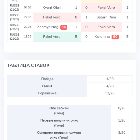
(26)
RUS3B
Kvant Obni
1
0
Fakel Voro
1
04.06
(21/22)
RUS3B
Fakel Voro
0
1
Saturn Ram
1
27.05
(21/22)
RUS3B
Znamya Nog
1
0
Fakel Voro
1
54
20.05
(21/22)
RUS3B
Fakel Voro
5
0
Kolomna
5
60
13.05
(21/22)
ТАБЛИЦА СТАВОК
Победа
4/20
Ничья
4/20
Поражение
12/20
Обе забили
8/20
(Голы)
Первые получили очко
1/20
(Голы)
Соперник первым получил
3/20
очко (Голы)