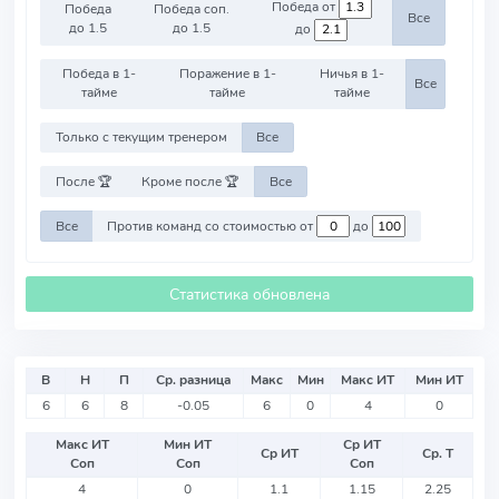
Победа от
Победа
Победа соп.
Все
до 1.5
до 1.5
до
Победа в 1-
Поражение в 1-
Ничья в 1-
Все
тайме
тайме
тайме
Только с текущим тренером
Все
После 🏆
Кроме после 🏆
Все
Все
Против команд со стоимостью от
до
Статистика обновлена
В
Н
П
Ср. разница
Макс
Мин
Макс ИТ
Мин ИТ
6
6
8
-0.05
6
0
4
0
Макс ИТ
Мин ИТ
Ср ИТ
Ср ИТ
Ср. Т
Соп
Соп
Соп
4
0
1.1
1.15
2.25