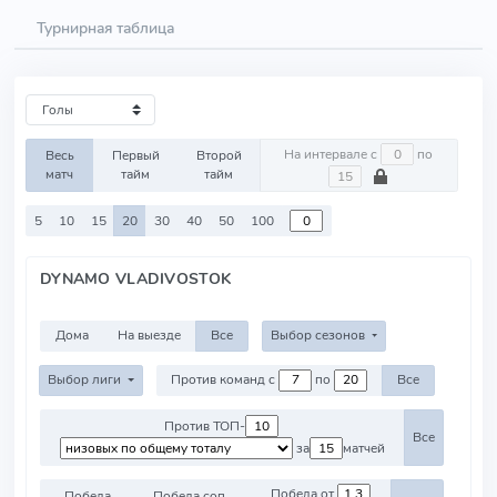
Турнирная таблица
На интервале с
по
Весь
Первый
Второй
матч
тайм
тайм
5
10
15
20
30
40
50
100
DYNAMO VLADIVOSTOK
Дома
На выезде
Все
Выбор сезонов
Выбор лиги
Против команд с
по
Все
Против ТОП-
Все
за
матчей
Победа от
Победа
Победа соп.