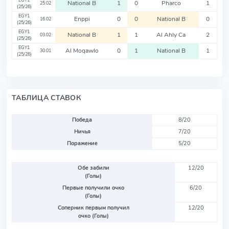
EGY1
National B
1
0
Pharco
1
25.02
(25/26)
EGY1
Enppi
0
0
National B
0
16.02
(25/26)
EGY1
National B
1
1
Al Ahly Ca
2
03.02
(25/26)
EGY1
Al Moqawlo
0
1
National B
1
30.01
(25/26)
ТАБЛИЦА СТАВОК
Победа
8/20
Ничья
7/20
Поражение
5/20
Обе забили
12/20
(Голы)
Первые получили очко
6/20
(Голы)
Соперник первым получил
12/20
очко (Голы)