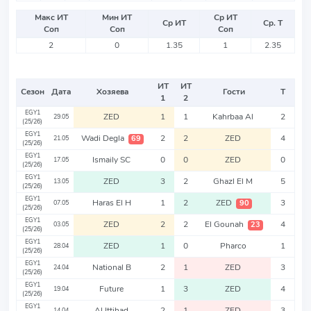
Макс ИТ
Мин ИТ
Ср ИТ
Ср ИТ
Ср. Т
Соп
Соп
Соп
2
0
1.35
1
2.35
ИТ
ИТ
Сезон
Дата
Хозяева
Гости
Т
1
2
EGY1
ZED
1
1
Kahrbaa Al
2
29.05
(25/26)
EGY1
Wadi Degla
2
2
ZED
4
69
21.05
(25/26)
EGY1
Ismaily SC
0
0
ZED
0
17.05
(25/26)
EGY1
ZED
3
2
Ghazl El M
5
13.05
(25/26)
EGY1
Haras El H
1
2
ZED
3
90
07.05
(25/26)
EGY1
ZED
2
2
El Gounah
4
23
03.05
(25/26)
EGY1
ZED
1
0
Pharco
1
28.04
(25/26)
EGY1
National B
2
1
ZED
3
24.04
(25/26)
EGY1
Future
1
3
ZED
4
19.04
(25/26)
EGY1
Al Ittihad
2
1
ZED
3
14.04