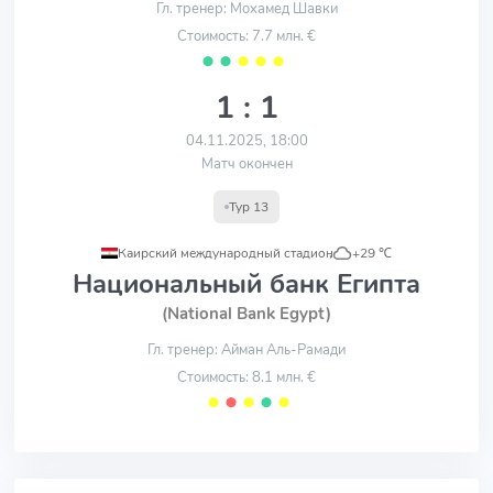
Гл. тренер: Мохамед Шавки
Стоимость: 7.7 млн. €
⬤
⬤
⬤
⬤
⬤
1 : 1
04.11.2025, 18:00
Матч окончен
Тур 13
Каирский международный стадион
,
+29 ℃
Национальный банк Египта
(National Bank Egypt)
Гл. тренер: Айман Аль-Рамади
Стоимость: 8.1 млн. €
⬤
⬤
⬤
⬤
⬤