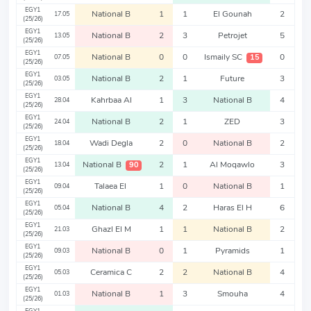
EGY1
National B
1
1
El Gounah
2
17.05
(25/26)
EGY1
National B
2
3
Petrojet
5
13.05
(25/26)
EGY1
National B
0
0
Ismaily SC
0
15
07.05
(25/26)
EGY1
National B
2
1
Future
3
03.05
(25/26)
EGY1
Kahrbaa Al
1
3
National B
4
28.04
(25/26)
EGY1
National B
2
1
ZED
3
24.04
(25/26)
EGY1
Wadi Degla
2
0
National B
2
18.04
(25/26)
EGY1
National B
2
1
Al Moqawlo
3
90
13.04
(25/26)
EGY1
Talaea El
1
0
National B
1
09.04
(25/26)
EGY1
National B
4
2
Haras El H
6
05.04
(25/26)
EGY1
Ghazl El M
1
1
National B
2
21.03
(25/26)
EGY1
National B
0
1
Pyramids
1
09.03
(25/26)
EGY1
Ceramica C
2
2
National B
4
05.03
(25/26)
EGY1
National B
1
3
Smouha
4
01.03
(25/26)