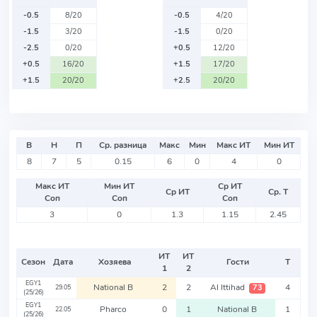
-0.5
8/20
-0.5
4/20
-1.5
3/20
-1.5
0/20
-2.5
0/20
+0.5
12/20
+0.5
16/20
+1.5
17/20
+1.5
20/20
+2.5
20/20
В
Н
П
Ср. разница
Макс
Мин
Макс ИТ
Мин ИТ
8
7
5
0.15
6
0
4
0
Макс ИТ
Мин ИТ
Ср ИТ
Ср ИТ
Ср. Т
Соп
Соп
Соп
3
0
1.3
1.15
2.45
ИТ
ИТ
Сезон
Дата
Хозяева
Гости
Т
1
2
EGY1
National B
2
2
Al Ittihad
4
73
29.05
(25/26)
EGY1
Pharco
0
1
National B
1
22.05
(25/26)