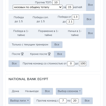
Против ТОП-
Все
за
матчей
Победа от
Победа
Победа соп.
Все
до 1.5
до 1.5
до
Победа в 1-
Поражение в 1-
Ничья в 1-
Все
тайме
тайме
тайме
Только с текущим тренером
Все
После 🏆
Кроме после 🏆
Все
Все
Против команд со стоимостью от
до
NATIONAL BANK EGYPT
Дома
На выезде
Все
Выбор сезонов
Выбор лиги
Против команд с
по
Все