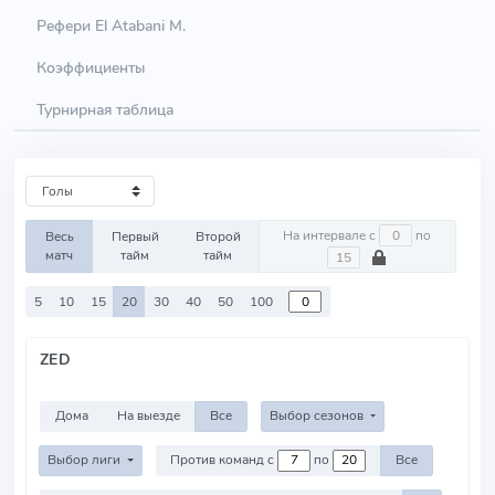
Рефери El Atabani M.
Коэффициенты
Турнирная таблица
На интервале с
по
Весь
Первый
Второй
матч
тайм
тайм
5
10
15
20
30
40
50
100
ZED
Дома
На выезде
Все
Выбор сезонов
Выбор лиги
Против команд с
по
Все