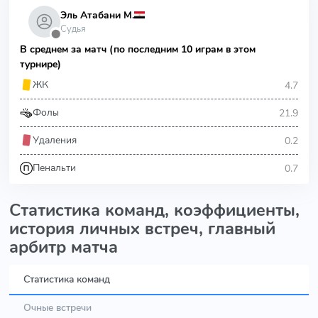
Эль Атабани М.
Судья
⬤
В среднем за матч (по последним 10 играм в этом
турнире)
4.7
ЖК
21.9
Фолы
0.2
Удаления
0.7
Пенальти
Статистика команд, коэффициенты,
история личных встреч, главный
арбитр матча
Статистика команд
Очные встречи