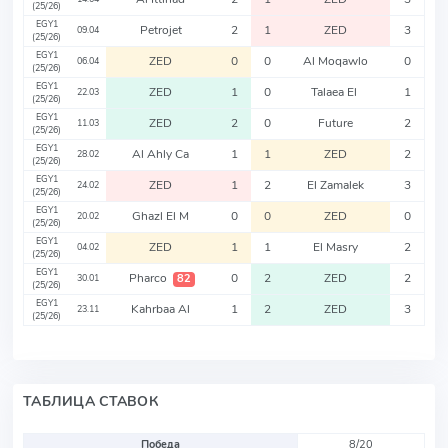
(25/26)
EGY1
Petrojet
2
1
ZED
3
09.04
(25/26)
EGY1
ZED
0
0
Al Moqawlo
0
06.04
(25/26)
EGY1
ZED
1
0
Talaea El
1
22.03
(25/26)
EGY1
ZED
2
0
Future
2
11.03
(25/26)
EGY1
Al Ahly Ca
1
1
ZED
2
28.02
(25/26)
EGY1
ZED
1
2
El Zamalek
3
24.02
(25/26)
EGY1
Ghazl El M
0
0
ZED
0
20.02
(25/26)
EGY1
ZED
1
1
El Masry
2
04.02
(25/26)
EGY1
Pharco
0
2
ZED
2
82
30.01
(25/26)
EGY1
Kahrbaa Al
1
2
ZED
3
23.11
(25/26)
ТАБЛИЦА СТАВОК
Победа
8/20