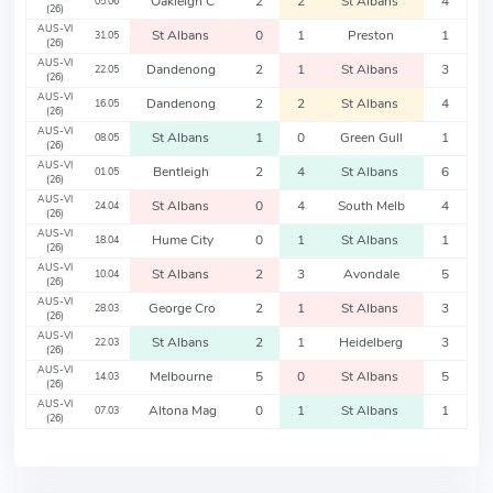
Oakleigh C
2
2
St Albans
4
05.06
(26)
AUS-VI
St Albans
0
1
Preston
1
31.05
(26)
AUS-VI
Dandenong
2
1
St Albans
3
22.05
(26)
AUS-VI
Dandenong
2
2
St Albans
4
16.05
(26)
AUS-VI
St Albans
1
0
Green Gull
1
08.05
(26)
AUS-VI
Bentleigh
2
4
St Albans
6
01.05
(26)
AUS-VI
St Albans
0
4
South Melb
4
24.04
(26)
AUS-VI
Hume City
0
1
St Albans
1
18.04
(26)
AUS-VI
St Albans
2
3
Avondale
5
10.04
(26)
AUS-VI
George Cro
2
1
St Albans
3
28.03
(26)
AUS-VI
St Albans
2
1
Heidelberg
3
22.03
(26)
AUS-VI
Melbourne
5
0
St Albans
5
14.03
(26)
AUS-VI
Altona Mag
0
1
St Albans
1
07.03
(26)