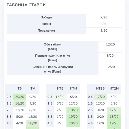
ТАБЛИЦА СТАВОК
Победа
7/20
Ничья
5/20
Поражение
8/20
Обе забили
12/20
(Голы)
Первые получили очко
8/20
(Голы)
Соперник первым получил
12/20
очко (Голы)
ТБ
ТМ
ИТБ
ИТМ
ИТ2Б
ИТ2М
0.5
20/20
0/20
0.5
15/20
5/20
0.5
17/20
3/20
1.5
16/20
4/20
1.5
8/20
12/20
1.5
12/20
8/20
2.5
12/20
8/20
2.5
2/20
18/20
2.5
3/20
17/20
3.5
8/20
12/20
3.5
1/20
19/20
3.5
2/20
18/20
4.5
4/20
16/20
4.5
0/20
20/20
4.5
1/20
19/20