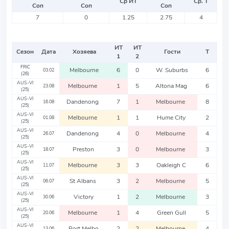
Ср ИТ
Ср. Т
Соп
Соп
Соп
7
0
1.25
2.75
4
ИТ
ИТ
Сезон
Дата
Хозяева
Гости
Т
1
2
FRIC
Melbourne
6
0
W. Suburbs
6
03.02
(26)
AUS-VI
Melbourne
1
5
Altona Mag
6
23.08
(25)
AUS-VI
Dandenong
7
1
Melbourne
8
16.08
(25)
AUS-VI
Melbourne
1
1
Hume City
2
01.08
(25)
AUS-VI
Dandenong
4
0
Melbourne
4
26.07
(25)
AUS-VI
Preston
3
0
Melbourne
3
18.07
(25)
AUS-VI
Melbourne
3
3
Oakleigh C
6
11.07
(25)
AUS-VI
St Albans
3
2
Melbourne
5
06.07
(25)
AUS-VI
Victory
1
2
Melbourne
3
30.06
(25)
AUS-VI
Melbourne
1
4
Green Gull
5
20.06
(25)
AUS-VI
Port Melbo
2
2
Melbourne
4
13.06