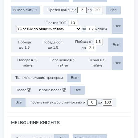
Выбор лиги
Против команд с
по
Все
Против ТОП-
Все
за
матчей
Победа от
Победа
Победа соп.
Все
до 1.5
до 1.5
до
Победа в 1-
Поражение в 1-
Ничья в 1-
Все
тайме
тайме
тайме
Только с текущим тренером
Все
После 🏆
Кроме после 🏆
Все
Все
Против команд со стоимостью от
до
MELBOURNE KNIGHTS