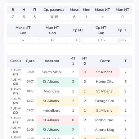
В
Н
П
Ср. разница
Макс
Мин
Макс ИТ
Мин ИТ
7
5
8
-0.45
6
1
4
0
Макс ИТ
Мин ИТ
Ср ИТ
Ср ИТ
Ср. Т
Соп
Соп
Соп
5
0
1.3
1.75
3.05
ИТ
ИТ
Сезон
Дата
Хозяева
Гости
Т
1
2
AUS-VI
South Melb
2
0
St Albans
2
02.08
(26)
AUS-VI
St Albans
3
2
Hume City
5
24.07
(26)
AUS-VI
Avondale
1
1
St Albans
2
18.07
(26)
AUS-VI
St Albans
2
2
George Cro
4
12.07
(26)
AUS-VI
Heidelberg
1
1
St Albans
2
03.07
(26)
AUS-VI
St Albans
0
2
Melbourne
2
26.06
(26)
AUS-VI
St Albans
2
1
Altona Mag
3
21.06
(26)
AUS-VI