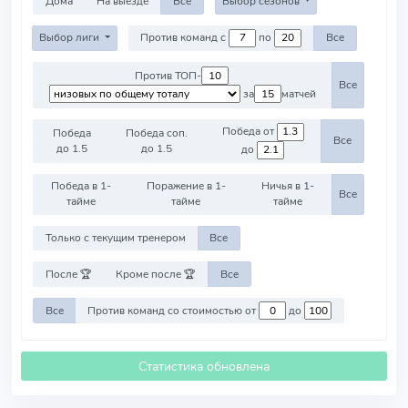
Дома
На выезде
Все
Выбор сезонов
Выбор лиги
Против команд с
по
Все
Против ТОП-
Все
за
матчей
Победа от
Победа
Победа соп.
Все
до 1.5
до 1.5
до
Победа в 1-
Поражение в 1-
Ничья в 1-
Все
тайме
тайме
тайме
Только с текущим тренером
Все
После 🏆
Кроме после 🏆
Все
Все
Против команд со стоимостью от
до
Статистика обновлена