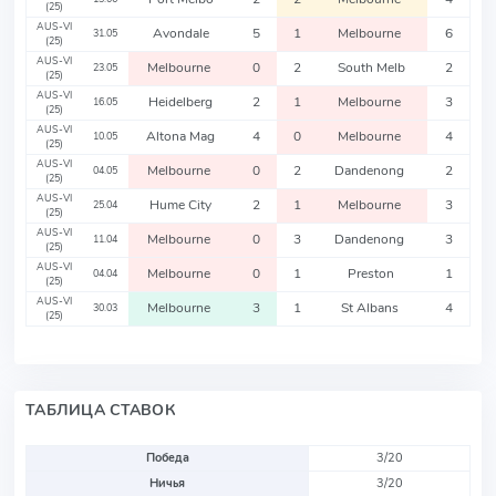
(25)
AUS-VI
Avondale
5
1
Melbourne
6
31.05
(25)
AUS-VI
Melbourne
0
2
South Melb
2
23.05
(25)
AUS-VI
Heidelberg
2
1
Melbourne
3
16.05
(25)
AUS-VI
Altona Mag
4
0
Melbourne
4
10.05
(25)
AUS-VI
Melbourne
0
2
Dandenong
2
04.05
(25)
AUS-VI
Hume City
2
1
Melbourne
3
25.04
(25)
AUS-VI
Melbourne
0
3
Dandenong
3
11.04
(25)
AUS-VI
Melbourne
0
1
Preston
1
04.04
(25)
AUS-VI
Melbourne
3
1
St Albans
4
30.03
(25)
ТАБЛИЦА СТАВОК
Победа
3/20
Ничья
3/20