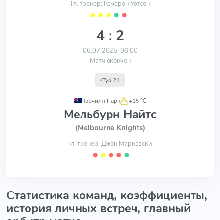
Гл. тренер: Кэмерон Уотсон
⬤
⬤
⬤
⬤
⬤
4 : 2
06.07.2025, 06:00
Матч окончен
Тур 21
Чарчилл Парк
,
+15 ℃
Мельбурн Найтс
(Melbourne Knights)
Гл. тренер: Джон Марковски
⬤
⬤
⬤
⬤
⬤
Статистика команд, коэффициенты,
история личных встреч, главный