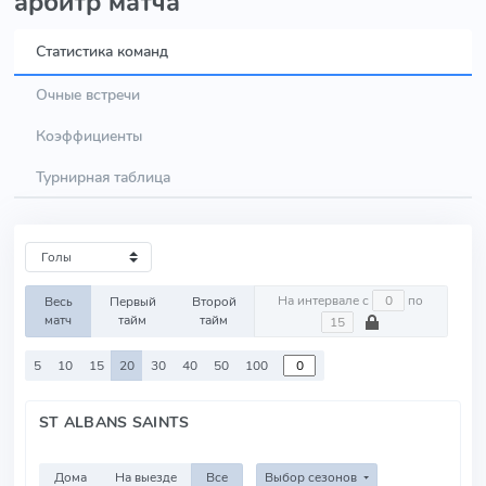
арбитр матча
Статистика команд
Очные встречи
Коэффициенты
Турнирная таблица
На интервале с
по
Весь
Первый
Второй
матч
тайм
тайм
5
10
15
20
30
40
50
100
ST ALBANS SAINTS
Дома
На выезде
Все
Выбор сезонов