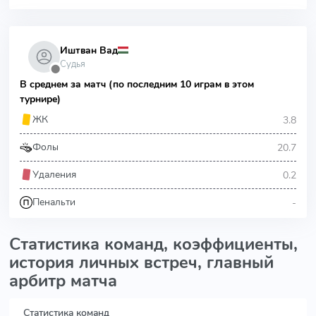
Иштван Вад
Судья
⬤
В среднем за матч (по последним 10 играм в этом
турнире)
3.8
ЖК
20.7
Фолы
0.2
Удаления
-
Пенальти
Статистика команд, коэффициенты,
история личных встреч, главный
арбитр матча
Статистика команд