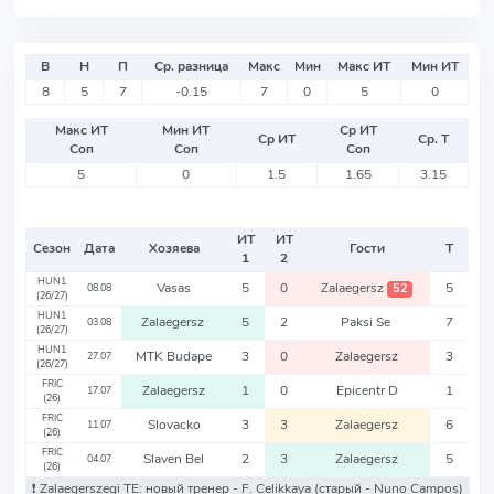
В
Н
П
Ср. разница
Макс
Мин
Макс ИТ
Мин ИТ
8
5
7
-0.15
7
0
5
0
Макс ИТ
Мин ИТ
Ср ИТ
Ср ИТ
Ср. Т
Соп
Соп
Соп
5
0
1.5
1.65
3.15
ИТ
ИТ
Сезон
Дата
Хозяева
Гости
Т
1
2
HUN1
Vasas
5
0
Zalaegersz
5
52
08.08
(26/27)
HUN1
Zalaegersz
5
2
Paksi Se
7
03.08
(26/27)
HUN1
MTK Budape
3
0
Zalaegersz
3
27.07
(26/27)
FRIC
Zalaegersz
1
0
Epicentr D
1
17.07
(26)
FRIC
Slovacko
3
3
Zalaegersz
6
11.07
(26)
FRIC
Slaven Bel
2
3
Zalaegersz
5
04.07
(26)
❗️ Zalaegerszegi TE: новый тренер - F. Celikkaya
(старый - Nuno Campos)