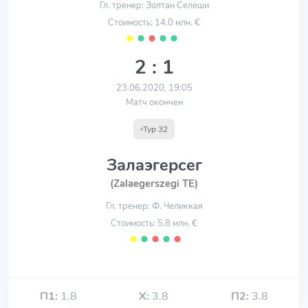
Гл. тренер: Золтан Селеши
Стоимость: 14.0 млн. €
⬤
⬤
⬤
⬤
⬤
2 : 1
23.06.2020, 19:05
Матч окончен
Тур 32
Залаэгерсег
(Zalaegerszegi TE)
Гл. тренер: Ф. Челиккая
Стоимость: 5.8 млн. €
⬤
⬤
⬤
⬤
⬤
П1:
1.8
Х:
3.8
П2:
3.8