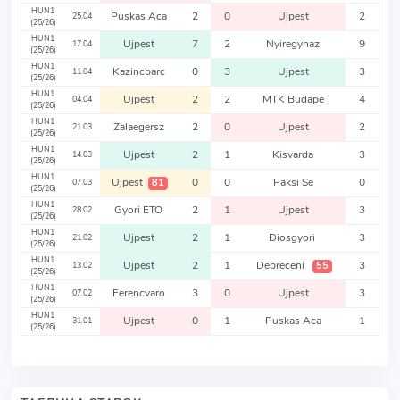
HUN1
Puskas Aca
2
0
Ujpest
2
25.04
(25/26)
HUN1
Ujpest
7
2
Nyiregyhaz
9
17.04
(25/26)
HUN1
Kazincbarc
0
3
Ujpest
3
11.04
(25/26)
HUN1
Ujpest
2
2
MTK Budape
4
04.04
(25/26)
HUN1
Zalaegersz
2
0
Ujpest
2
21.03
(25/26)
HUN1
Ujpest
2
1
Kisvarda
3
14.03
(25/26)
HUN1
Ujpest
0
0
Paksi Se
0
81
07.03
(25/26)
HUN1
Gyori ETO
2
1
Ujpest
3
28.02
(25/26)
HUN1
Ujpest
2
1
Diosgyori
3
21.02
(25/26)
HUN1
Ujpest
2
1
Debreceni
3
55
13.02
(25/26)
HUN1
Ferencvaro
3
0
Ujpest
3
07.02
(25/26)
HUN1
Ujpest
0
1
Puskas Aca
1
31.01
(25/26)