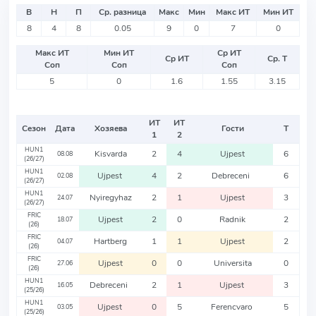
В
Н
П
Ср. разница
Макс
Мин
Макс ИТ
Мин ИТ
8
4
8
0.05
9
0
7
0
Макс ИТ
Мин ИТ
Ср ИТ
Ср ИТ
Ср. Т
Соп
Соп
Соп
5
0
1.6
1.55
3.15
ИТ
ИТ
Сезон
Дата
Хозяева
Гости
Т
1
2
HUN1
Kisvarda
2
4
Ujpest
6
08.08
(26/27)
HUN1
Ujpest
4
2
Debreceni
6
02.08
(26/27)
HUN1
Nyiregyhaz
2
1
Ujpest
3
24.07
(26/27)
FRIC
Ujpest
2
0
Radnik
2
18.07
(26)
FRIC
Hartberg
1
1
Ujpest
2
04.07
(26)
FRIC
Ujpest
0
0
Universita
0
27.06
(26)
HUN1
Debreceni
2
1
Ujpest
3
16.05
(25/26)
HUN1
Ujpest
0
5
Ferencvaro
5
03.05
(25/26)