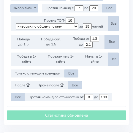
Выбор лиги
Против команд с
по
Все
Против ТОП-
Все
за
матчей
Победа от
Победа
Победа соп.
Все
до 1.5
до 1.5
до
Победа в 1-
Поражение в 1-
Ничья в 1-
Все
тайме
тайме
тайме
Только с текущим тренером
Все
После 🏆
Кроме после 🏆
Все
Все
Против команд со стоимостью от
до
Статистика обновлена