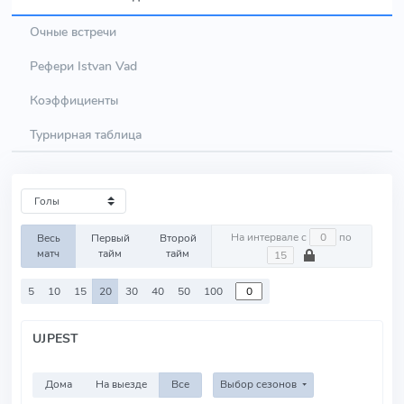
Очные встречи
Рефери Istvan Vad
Коэффициенты
Турнирная таблица
На интервале с
по
Весь
Первый
Второй
матч
тайм
тайм
5
10
15
20
30
40
50
100
UJPEST
Дома
На выезде
Все
Выбор сезонов