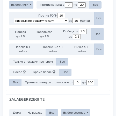
Выбор лиги
Против команд с
по
Все
Против ТОП-
Все
за
матчей
Победа от
Победа
Победа соп.
Все
до 1.5
до 1.5
до
Победа в 1-
Поражение в 1-
Ничья в 1-
Все
тайме
тайме
тайме
Только с текущим тренером
Все
После 🏆
Кроме после 🏆
Все
Все
Против команд со стоимостью от
до
ZALAEGERSZEGI TE
Дома
На выезде
Все
Выбор сезонов