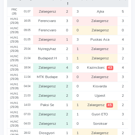
❗️
FRIC
Zalaegersz
2
3
Ajka
5
01.07
(26)
HUN1
Ferencvaro
3
0
Zalaegersz
3
16.05
(25/26)
HUNC
Ferencvaro
0
0
Zalaegersz
0
09.05
(25/26)
HUN1
Zalaegersz
1
3
Puskas Aca
4
01.05
(25/26)
HUN1
Nyiregyhaz
2
1
Zalaegersz
3
25.04
(25/26)
HUNC
Budapest H
1
1
Zalaegersz
2
21.04
(25/26)
HUN1
Zalaegersz
4
0
Kazincbarc
4
43
18.04
(25/26)
HUN1
MTK Budape
3
0
Zalaegersz
3
11.04
(25/26)
HUN1
Zalaegersz
2
0
Kisvarda
2
04.04
(25/26)
HUN1
Zalaegersz
2
0
Ujpest
2
21.03
(25/26)
HUN1
Paksi Se
1
1
Zalaegersz
2
45
14.03
(25/26)
HUN1
Zalaegersz
2
1
Gyori ETO
3
07.03
(25/26)
HUNC
Zalaegersz
1
0
Soroksar
1
04.03
(25/26)
HUN1
Diosgyori
1
1
Zalaegersz
2
28.02