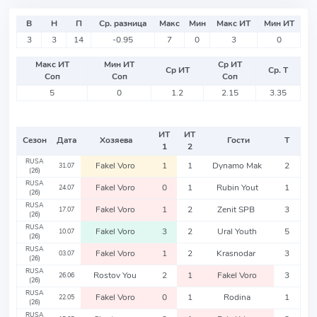
В
Н
П
Ср. разница
Макс
Мин
Макс ИТ
Мин ИТ
3
3
14
-0.95
7
0
3
0
Макс ИТ
Мин ИТ
Ср ИТ
Ср ИТ
Ср. Т
Соп
Соп
Соп
5
0
1.2
2.15
3.35
ИТ
ИТ
Сезон
Дата
Хозяева
Гости
Т
1
2
RUSA
Fakel Voro
1
1
Dynamo Mak
2
31.07
(26)
RUSA
Fakel Voro
0
1
Rubin Yout
1
24.07
(26)
RUSA
Fakel Voro
1
2
Zenit SPB
3
17.07
(26)
RUSA
Fakel Voro
3
2
Ural Youth
5
10.07
(26)
RUSA
Fakel Voro
1
2
Krasnodar
3
03.07
(26)
RUSA
Rostov You
2
1
Fakel Voro
3
26.06
(26)
RUSA
Fakel Voro
0
1
Rodina
1
22.05
(26)
RUSA