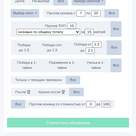
Дома
На выезде
Все
Выбор сезонов
Выбор лиги
Против команд с
по
Все
Против ТОП-
Все
за
матчей
Победа от
Победа
Победа соп.
Все
до 1.5
до 1.5
до
Победа в 1-
Поражение в 1-
Ничья в 1-
Все
тайме
тайме
тайме
Только с текущим тренером
Все
После 🏆
Кроме после 🏆
Все
Все
Против команд со стоимостью от
до
Статистика обновлена