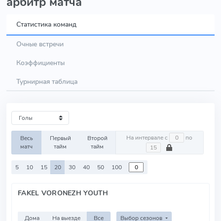
арбитр матча
Статистика команд
Очные встречи
Коэффициенты
Турнирная таблица
На интервале с
по
Весь
Первый
Второй
матч
тайм
тайм
5
10
15
20
30
40
50
100
FAKEL VORONEZH YOUTH
Дома
На выезде
Все
Выбор сезонов