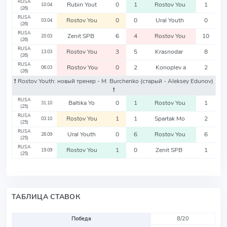
RUSA
Rubin Yout
0
1
Rostov You
1
10.04
(26)
RUSA
Rostov You
0
0
Ural Youth
0
03.04
(26)
RUSA
Zenit SPB
6
4
Rostov You
10
20.03
(26)
RUSA
Rostov You
3
5
Krasnodar
8
13.03
(26)
RUSA
Rostov You
0
2
Konoplev a
2
06.03
(26)
❗️ Rostov Youth: новый тренер - M. Burchenko
(старый - Aleksey Edunov)
❗️
RUSA
Baltika Yo
0
1
Rostov You
1
31.10
(25)
RUSA
Rostov You
1
1
Spartak Mo
2
03.10
(25)
RUSA
Ural Youth
0
6
Rostov You
6
26.09
(25)
RUSA
Rostov You
1
0
Zenit SPB
1
19.09
(25)
ТАБЛИЦА СТАВОК
Победа
8/20