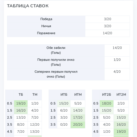
ТАБЛИЦА СТАВОК
Победа
3/20
Ничья
3/20
Поражение
14/20
Обе забили
14/20
(Голы)
Первые получили очко
1/20
(Голы)
Соперник первым получил
4/20
очко (Голы)
ТБ
ТМ
ИТБ
ИТМ
ИТ2Б
ИТ2М
0.5
19/20
1/20
0.5
15/20
5/20
0.5
18/20
2/20
1.5
16/20
4/20
1.5
6/20
14/20
1.5
15/20
5/20
2.5
13/20
7/20
2.5
3/20
17/20
2.5
5/20
15/20
3.5
8/20
12/20
3.5
0/20
20/20
3.5
4/20
16/20
4.5
7/20
13/20
4.5
1/20
19/20