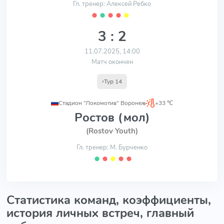
Гл. тренер: Алексей Ребко
⬤
⬤
⬤
⬤
⬤
3 : 2
11.07.2025, 14:00
Матч окончен
Тур 14
Стадион "Локомотив" Воронеж
,
+33 ℃
Ростов (мол)
(Rostov Youth)
Гл. тренер: М. Бурченко
⬤
⬤
⬤
⬤
⬤
Статистика команд, коэффициенты,
история личных встреч, главный