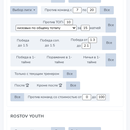
Выбор лиги
Против команд с
по
Все
Против ТОП-
Все
за
матчей
Победа от
Победа
Победа соп.
Все
до 1.5
до 1.5
до
Победа в 1-
Поражение в 1-
Ничья в 1-
Все
тайме
тайме
тайме
Только с текущим тренером
Все
После 🏆
Кроме после 🏆
Все
Все
Против команд со стоимостью от
до
ROSTOV YOUTH