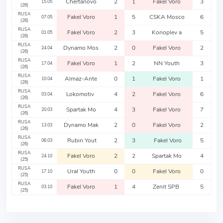
Chertanovo
2
1
Fakel Voro
3
15.05
(26)
RUSA
Fakel Voro
1
5
CSKA Mosco
6
07.05
(26)
RUSA
Fakel Voro
2
3
Konoplev a
5
01.05
(26)
RUSA
Dynamo Mos
2
0
Fakel Voro
2
24.04
(26)
RUSA
Fakel Voro
1
2
NN Youth
3
17.04
(26)
RUSA
Almaz-Ante
0
1
Fakel Voro
1
10.04
(26)
RUSA
Lokomotiv
4
2
Fakel Voro
6
03.04
(26)
RUSA
Spartak Mo
4
3
Fakel Voro
7
20.03
(26)
RUSA
Dynamo Mak
2
0
Fakel Voro
2
13.03
(26)
RUSA
Rubin Yout
2
3
Fakel Voro
5
06.03
(26)
RUSA
Fakel Voro
2
2
Spartak Mo
4
24.10
(25)
RUSA
Ural Youth
0
0
Fakel Voro
0
17.10
(25)
RUSA
Fakel Voro
1
4
Zenit SPB
5
03.10
(25)