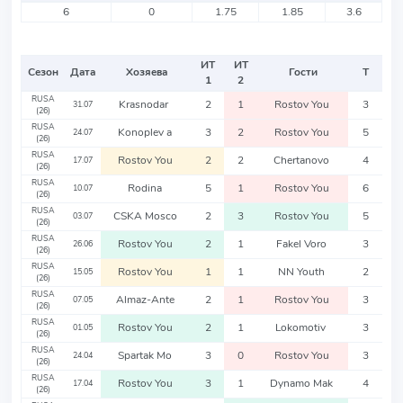
6
0
1.75
1.85
3.6
ИТ
ИТ
Сезон
Дата
Хозяева
Гости
Т
1
2
RUSA
Krasnodar
2
1
Rostov You
3
31.07
(26)
RUSA
Konoplev a
3
2
Rostov You
5
24.07
(26)
RUSA
Rostov You
2
2
Chertanovo
4
17.07
(26)
RUSA
Rodina
5
1
Rostov You
6
10.07
(26)
RUSA
CSKA Mosco
2
3
Rostov You
5
03.07
(26)
RUSA
Rostov You
2
1
Fakel Voro
3
26.06
(26)
RUSA
Rostov You
1
1
NN Youth
2
15.05
(26)
RUSA
Almaz-Ante
2
1
Rostov You
3
07.05
(26)
RUSA
Rostov You
2
1
Lokomotiv
3
01.05
(26)
RUSA
Spartak Mo
3
0
Rostov You
3
24.04
(26)
RUSA
Rostov You
3
1
Dynamo Mak
4
17.04
(26)