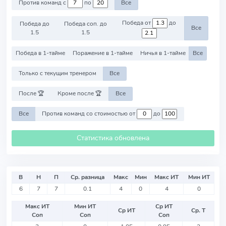
Против команд с
по
Все
Победа от
до
Победа до
Победа соп. до
Все
1.5
1.5
Победа в 1-тайме
Поражение в 1-тайме
Ничья в 1-тайме
Все
Только с текущим тренером
Все
После 🏆
Кроме после 🏆
Все
Все
Против команд со стоимостью от
до
Статистика обновлена
В
Н
П
Ср. разница
Макс
Мин
Макс ИТ
Мин ИТ
6
7
7
0.1
4
0
4
0
Макс ИТ
Мин ИТ
Ср ИТ
Ср ИТ
Ср. Т
Соп
Соп
Соп