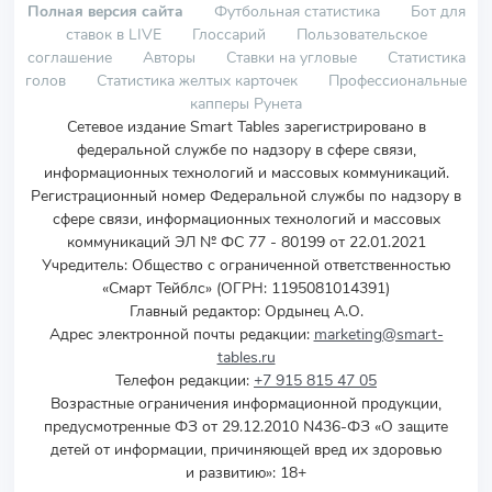
Полная версия сайта
Футбольная статистика
Бот для
ставок в LIVE
Глоссарий
Пользовательское
соглашение
Авторы
Ставки на угловые
Статистика
голов
Статистика желтых карточек
Профессиональные
капперы Рунета
Сетевое издание Smart Tables зарегистрировано в
федеральной службе по надзору в сфере связи,
информационных технологий и массовых коммуникаций.
Регистрационный номер Федеральной службы по надзору в
сфере связи, информационных технологий и массовых
коммуникаций ЭЛ № ФС 77 - 80199 от 22.01.2021
Учредитель
:
Общество с ограниченной ответственностью
«Смарт Тейблс» (ОГРН: 1195081014391)
Главный редактор: Ордынец А.О.
Адрес электронной почты редакции:
marketing@smart-
tables.ru
Телефон редакции:
+7 915 815 47 05
Возрастные ограничения информационной продукции,
предусмотренные ФЗ от 29.12.2010 N436-ФЗ «О защите
детей от информации, причиняющей вред их здоровью
и развитию»: 18+