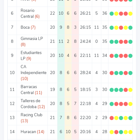
Rosario
6
22
10
6
6
26:21
5
36
⬤
⬤
⬤
⬤
⬤
1.
Central
(6)
7
Boca
(7)
20
9
8
3
26:15
11
35
⬤
⬤
⬤
⬤
⬤
1.
Gimnasia LP
8
21
11
2
8
24:24
0
35
⬤
⬤
⬤
⬤
⬤
1.
(8)
Estudiantes
9
20
10
4
6
22:11
11
34
⬤
⬤
⬤
⬤
⬤
1
LP
(9)
CA
10
Independiente
20
8
6
6
28:24
4
30
⬤
⬤
⬤
⬤
⬤
1
(10)
Barracas
11
19
8
6
5
18:15
3
30
⬤
⬤
⬤
⬤
⬤
1.
Central
(11)
Talleres de
12
20
8
5
7
22:18
4
29
⬤
⬤
⬤
⬤
⬤
1.
Cordoba
(12)
Racing Club
13
21
7
8
6
22:20
2
29
⬤
⬤
⬤
⬤
⬤
1.
(13)
14
Huracan
(14)
21
6
10
5
20:16
4
28
⬤
⬤
⬤
⬤
⬤
1.