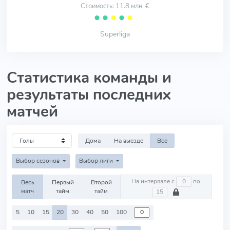
Стоимость: 11.8 млн. €
⬤
⬤
⬤
⬤
⬤
Superliga
Статистика команды и
результаты последних
матчей
Дома
На выезде
Все
Выбор сезонов
Выбор лиги
На интервале с
по
Весь
Первый
Второй
матч
тайм
тайм
5
10
15
20
30
40
50
100