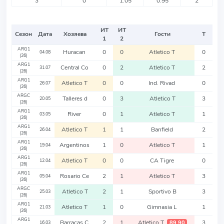
3
0
1.05
0.95
2
ИТ
ИТ
Сезон
Дата
Хозяева
Гости
Т
1
2
ARG1
Huracan
0
0
Atletico T
0
04.08
(26)
ARG1
Central Co
0
2
Atletico T
2
31.07
(26)
ARG1
Atletico T
0
0
Ind. Rivad
0
26.07
(26)
ARGC
Talleres d
0
3
Atletico T
3
20.05
(26)
ARG1
River
0
1
Atletico T
1
03.05
(26)
ARG1
Atletico T
1
1
Banfield
2
26.04
(26)
ARG1
Argentinos
1
0
Atletico T
1
19.04
(26)
ARG1
Atletico T
0
0
CA Tigre
0
12.04
(26)
ARG1
Rosario Ce
2
1
Atletico T
3
05.04
(26)
ARGC
Atletico T
2
1
Sportivo B
3
25.03
(26)
ARG1
Atletico T
1
0
Gimnasia L
1
21.03
(26)
ARG1
Barracas C
2
1
Atletico T
3
89,90
16.03