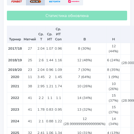
Статистика обновлена
Ср.
Ср.
Ср.
ИТ
Турнир
Матчей
Т
ИТ
Соп
В
Н
12
2017/18
27
2.04
1.07
0.96
8 (30%)
(44%)
2018/19
25
2.6
1.44
1.16
12 (48%)
6 (24%)
(28.00
2019/20
23
2.04
0.96
1.09
7 (30%)
8 (35%)
2020
11
3.45
2
1.45
7 (64%)
1 (9%)
10
2021
38
2.95
1.21
1.74
10 (26%)
(26%)
15
2022
41
2.2
1.1
1.1
14 (34%)
(37%)
(28.99
15
2023
41
1.78
0.83
0.95
13 (32%)
(37%)
12
14
2024
41
2.1
0.88
1.22
(28.999999999999996%)
(34%)
2025
32
2.41
1.06
1.34
10 (31%)
4 (13%)