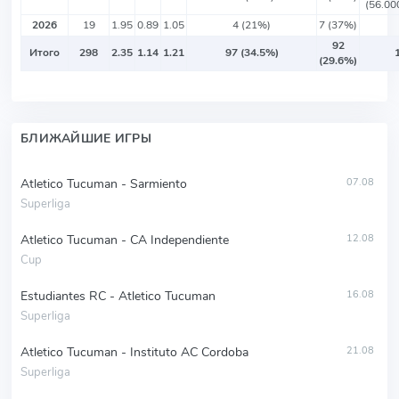
(56.0
2026
19
1.95
0.89
1.05
4 (21%)
7 (37%)
92
Итого
298
2.35
1.14
1.21
97 (34.5%)
(29.6%)
БЛИЖАЙШИЕ ИГРЫ
Atletico Tucuman - Sarmiento
07.08
Superliga
Atletico Tucuman - CA Independiente
12.08
Cup
Estudiantes RC - Atletico Tucuman
16.08
Superliga
Atletico Tucuman - Instituto AC Cordoba
21.08
Superliga