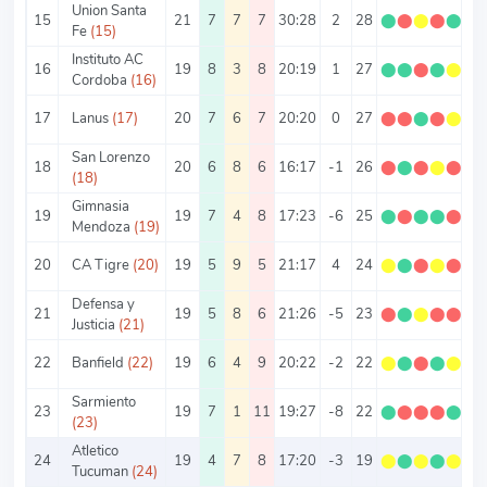
Union Santa
15
21
7
7
7
30:28
2
28
⬤
⬤
⬤
⬤
⬤
1.
Fe
(15)
Instituto AC
16
19
8
3
8
20:19
1
27
⬤
⬤
⬤
⬤
⬤
1.
Cordoba
(16)
17
Lanus
(17)
20
7
6
7
20:20
0
27
⬤
⬤
⬤
⬤
⬤
1.
San Lorenzo
18
20
6
8
6
16:17
-1
26
⬤
⬤
⬤
⬤
⬤
1
(18)
Gimnasia
19
19
7
4
8
17:23
-6
25
⬤
⬤
⬤
⬤
⬤
1.
Mendoza
(19)
20
CA Tigre
(20)
19
5
9
5
21:17
4
24
⬤
⬤
⬤
⬤
⬤
1.
Defensa y
21
19
5
8
6
21:26
-5
23
⬤
⬤
⬤
⬤
⬤
1.
Justicia
(21)
22
Banfield
(22)
19
6
4
9
20:22
-2
22
⬤
⬤
⬤
⬤
⬤
1.
Sarmiento
23
19
7
1
11
19:27
-8
22
⬤
⬤
⬤
⬤
⬤
1.
(23)
Atletico
24
19
4
7
8
17:20
-3
19
⬤
⬤
⬤
⬤
⬤
Tucuman
(24)