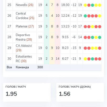
25
Newells
(26)
19
4
7
8
18:30
-12
19
⬤
⬤
⬤
⬤
⬤
Central
26
19
5
4
10
12:24
-12
19
⬤
⬤
⬤
⬤
⬤
Cordoba
(25)
27
Platense
(27)
19
3
8
8
13:23
-10
17
⬤
⬤
⬤
⬤
⬤
0.
Deportivo
28
19
2
8
9
9:15
-6
14
⬤
⬤
⬤
⬤
⬤
0.
Riestra
(28)
CA Aldosivi
29
19
0
9
10
8:23
-15
9
⬤
⬤
⬤
⬤
⬤
0.
(29)
Estudiantes
30
19
2
3
14
6:27
-21
9
⬤
⬤
⬤
⬤
⬤
0.
RC
(30)
Все
Команда
300
ГОЛОВ / МАТЧ
ГОЛОВ / МАТЧ (ДОМА)
1.95
1.56