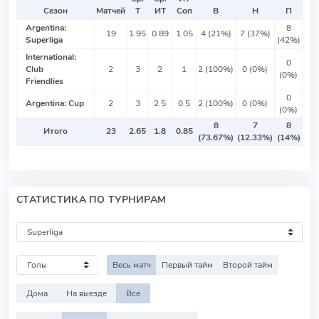
Сезон
Матчей
Т
ИТ
Соп
В
Н
П
Argentina:
8
19
1.95
0.89
1.05
4 (21%)
7 (37%)
Superliga
(42%)
International:
0
Club
2
3
2
1
2 (100%)
0 (0%)
(0%)
Friendlies
0
Argentina: Cup
2
3
2.5
0.5
2 (100%)
0 (0%)
(0%)
8
7
8
Итого
23
2.65
1.8
0.85
(73.67%)
(12.33%)
(14%)
СТАТИСТИКА ПО ТУРНИРАМ
Весь матч
Первый тайм
Второй тайм
Дома
На выезде
Все