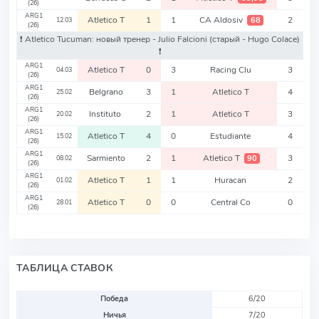
(26)
ARG1
Atletico T
1
1
CA Aldosiv
2
68
12.03
(26)
❗️ Atletico Tucuman: новый тренер - Julio Falcioni
(старый - Hugo Colace)
❗️
ARG1
Atletico T
0
3
Racing Clu
3
04.03
(26)
ARG1
Belgrano
3
1
Atletico T
4
25.02
(26)
ARG1
Instituto
2
1
Atletico T
3
20.02
(26)
ARG1
Atletico T
4
0
Estudiante
4
15.02
(26)
ARG1
Sarmiento
2
1
Atletico T
3
90
08.02
(26)
ARG1
Atletico T
1
1
Huracan
2
01.02
(26)
ARG1
Atletico T
0
0
Central Co
0
28.01
(26)
ТАБЛИЦА СТАВОК
Победа
6/20
Ничья
7/20