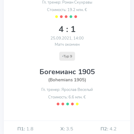
Гл. тренер: Роман Скухравы
Стоимость: 19.2 млн. €
⬤
⬤
⬤
⬤
⬤
4 : 1
25.09.2021, 14:00
Матч окончен
Тур 9
Богемианс 1905
(Bohemians 1905)
Гл. тренер: Ярослав Веселый
Стоимость: 6.6 млн. €
⬤
⬤
⬤
⬤
⬤
П1:
1.8
Х:
3.5
П2:
4.2