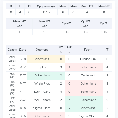
В
Н
П
Ср. разница
Макс
Мин
Макс ИТ
Мин ИТ
8
4
8
-0.15
6
0
4
0
Макс ИТ
Мин ИТ
Ср ИТ
Ср ИТ
Ср. Т
Соп
Соп
Соп
4
0
1.15
1.3
2.45
ИТ
ИТ
Сезон
Дата
Хозяева
Гости
Т
1
2
CZE1
Bohemians
0
0
Hradec Kra
0
02.08
(26/27)
CZE1
Teplice
3
1
Bohemians
4
25.07
(26/27)
FRIC
Bohemians
2
0
Zaglebie L
2
17.07
(26)
FRIC
Wisla Ploc
2
0
Bohemians
2
14.07
(26)
FRIC
Lech Pozna
4
0
Bohemians
4
11.07
(26)
FRIC
MAS Tabors
2
4
Bohemians
6
04.07
(26)
CZE1
Sigma Olom
0
2
Bohemians
2
10.05
(25/26)
CZE1
Bohemians
1
3
Sigma Olom
4
02.05