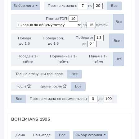
Выбор лиги
Против команд с
по
Все
Против ТОП-
Все
за
матчей
Победа от
Победа
Победа соп.
Все
до 1.5
до 1.5
до
Победа в 1-
Поражение в 1-
Ничья в 1-
Все
тайме
тайме
тайме
Только с текущим тренером
Все
После 🏆
Кроме после 🏆
Все
Все
Против команд со стоимостью от
до
BOHEMIANS 1905
Дома
На выезде
Все
Выбор сезонов