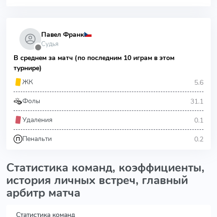
Павел Франк
Судья
⬤
В среднем за матч (по последним 10 играм в этом
турнире)
5.6
ЖК
31.1
Фолы
0.1
Удаления
0.2
Пенальти
Статистика команд, коэффициенты,
история личных встреч, главный
арбитр матча
Статистика команд