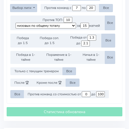
Выбор лиги
Против команд с
по
Все
Против ТОП-
Все
за
матчей
Победа от
Победа
Победа соп.
Все
до 1.5
до 1.5
до
Победа в 1-
Поражение в 1-
Ничья в 1-
Все
тайме
тайме
тайме
Только с текущим тренером
Все
После 🏆
Кроме после 🏆
Все
Все
Против команд со стоимостью от
до
Статистика обновлена