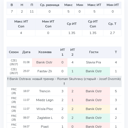
В
Н
П
Ср. разница
Макс
Мин
Макс ИТ
Мин ИТ
7
2
11
0
5
0
5
0
Макс ИТ
Мин ИТ
Ср ИТ
Ср ИТ
Ср. Т
Соп
Соп
Соп
4
0
1.35
1.35
2.7
ИТ
ИТ
Сезон
Дата
Хозяева
Гости
Т
1
2
CZE1
Banik Ostr
0
4
Slavia Pra
4
01.08
(26/27)
CZE1
Fastav Zli
0
1
Banik Ostr
1
25.07
(26/27)
❗️ Banik Ostrava: новый тренер - Roman Skuhravy
(старый - Josef Dvornik)
❗️
FRIC
Trencin
3
2
Banik Ostr
5
18.07
(26)
FRIC
Miedz Legn
2
1
Banik Ostr
3
11.07
(26)
FRIC
Wisla Ploc
2
2
Banik Ostr
4
11.07
(26)
FRIC
Zaglebie L
0
2
Banik Ostr
2
08.07
(26)
FRIC
Piast
1
0
Banik Ostr
1
04.07