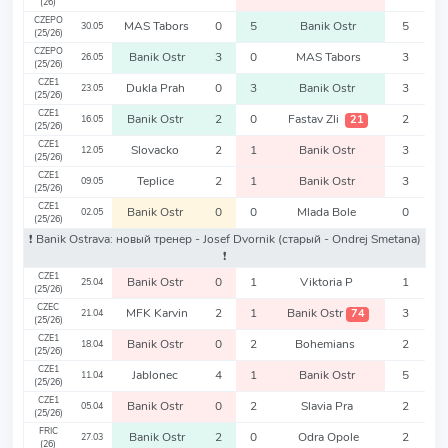
(26)
CZEPO
MAS Tabors
0
5
Banik Ostr
5
30.05
(25/26)
CZEPO
Banik Ostr
3
0
MAS Tabors
3
26.05
(25/26)
CZE1
Dukla Prah
0
3
Banik Ostr
3
23.05
(25/26)
CZE1
Banik Ostr
2
0
Fastav Zli
2
21
16.05
(25/26)
CZE1
Slovacko
2
1
Banik Ostr
3
12.05
(25/26)
CZE1
Teplice
2
1
Banik Ostr
3
09.05
(25/26)
CZE1
Banik Ostr
0
0
Mlada Bole
0
02.05
(25/26)
❗️ Banik Ostrava: новый тренер - Josef Dvornik
(старый - Ondrej Smetana)
❗️
CZE1
Banik Ostr
0
1
Viktoria P
1
25.04
(25/26)
CZEC
MFK Karvin
2
1
Banik Ostr
3
74
21.04
(25/26)
CZE1
Banik Ostr
0
2
Bohemians
2
18.04
(25/26)
CZE1
Jablonec
4
1
Banik Ostr
5
11.04
(25/26)
CZE1
Banik Ostr
0
2
Slavia Pra
2
05.04
(25/26)
FRIC
Banik Ostr
2
0
Odra Opole
2
27.03
(26)