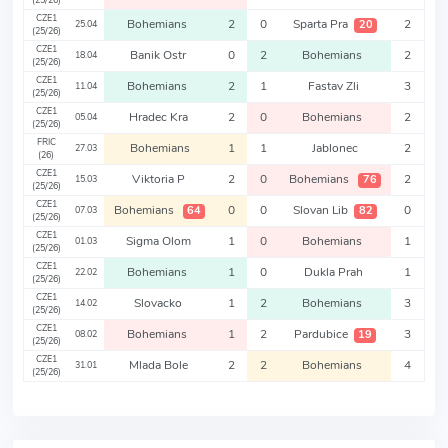
(25/26)
CZE1
Bohemians
2
0
Sparta Pra
2
20
25.04
(25/26)
CZE1
Banik Ostr
0
2
Bohemians
2
18.04
(25/26)
CZE1
Bohemians
2
1
Fastav Zli
3
11.04
(25/26)
CZE1
Hradec Kra
2
0
Bohemians
2
05.04
(25/26)
FRIC
Bohemians
1
1
Jablonec
2
27.03
(26)
CZE1
Viktoria P
2
0
Bohemians
2
76
15.03
(25/26)
CZE1
Bohemians
0
0
Slovan Lib
0
64
82
07.03
(25/26)
CZE1
Sigma Olom
1
0
Bohemians
1
01.03
(25/26)
CZE1
Bohemians
1
0
Dukla Prah
1
22.02
(25/26)
CZE1
Slovacko
1
2
Bohemians
3
14.02
(25/26)
CZE1
Bohemians
1
2
Pardubice
3
19
08.02
(25/26)
CZE1
Mlada Bole
2
2
Bohemians
4
31.01
(25/26)