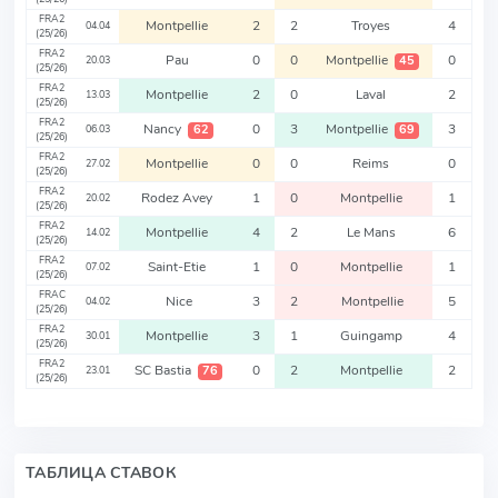
FRA2
Montpellie
2
2
Troyes
4
04.04
(25/26)
FRA2
Pau
0
0
Montpellie
0
45
20.03
(25/26)
FRA2
Montpellie
2
0
Laval
2
13.03
(25/26)
FRA2
Nancy
0
3
Montpellie
3
62
69
06.03
(25/26)
FRA2
Montpellie
0
0
Reims
0
27.02
(25/26)
FRA2
Rodez Avey
1
0
Montpellie
1
20.02
(25/26)
FRA2
Montpellie
4
2
Le Mans
6
14.02
(25/26)
FRA2
Saint-Etie
1
0
Montpellie
1
07.02
(25/26)
FRAC
Nice
3
2
Montpellie
5
04.02
(25/26)
FRA2
Montpellie
3
1
Guingamp
4
30.01
(25/26)
FRA2
SC Bastia
0
2
Montpellie
2
76
23.01
(25/26)
ТАБЛИЦА СТАВОК