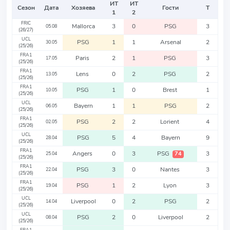
ИТ
ИТ
Сезон
Дата
Хозяева
Гости
Т
1
2
FRIC
Mallorca
3
0
PSG
3
05.08
(26/27)
UCL
PSG
1
1
Arsenal
2
30.05
(25/26)
FRA1
Paris
2
1
PSG
3
17.05
(25/26)
FRA1
Lens
0
2
PSG
2
13.05
(25/26)
FRA1
PSG
1
0
Brest
1
10.05
(25/26)
UCL
Bayern
1
1
PSG
2
06.05
(25/26)
FRA1
PSG
2
2
Lorient
4
02.05
(25/26)
UCL
PSG
5
4
Bayern
9
28.04
(25/26)
FRA1
Angers
0
3
PSG
3
74
25.04
(25/26)
FRA1
PSG
3
0
Nantes
3
22.04
(25/26)
FRA1
PSG
1
2
Lyon
3
19.04
(25/26)
UCL
Liverpool
0
2
PSG
2
14.04
(25/26)
UCL
PSG
2
0
Liverpool
2
08.04
(25/26)