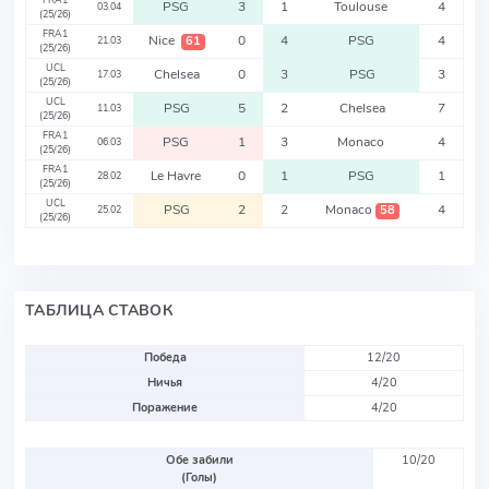
FRA1
PSG
3
1
Toulouse
4
03.04
(25/26)
FRA1
Nice
0
4
PSG
4
61
21.03
(25/26)
UCL
Chelsea
0
3
PSG
3
17.03
(25/26)
UCL
PSG
5
2
Chelsea
7
11.03
(25/26)
FRA1
PSG
1
3
Monaco
4
06.03
(25/26)
FRA1
Le Havre
0
1
PSG
1
28.02
(25/26)
UCL
PSG
2
2
Monaco
4
58
25.02
(25/26)
ТАБЛИЦА СТАВОК
Победа
12/20
Ничья
4/20
Поражение
4/20
Обе забили
10/20
(Голы)