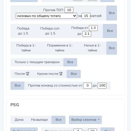
Против ТОП-
Все
за
матчей
Победа от
Победа
Победа соп.
Все
до 1.5
до 1.5
до
Победа в 1-
Поражение в 1-
Ничья в 1-
Все
тайме
тайме
тайме
Только с текущим тренером
Все
После 🏆
Кроме после 🏆
Все
Все
Против команд со стоимостью от
до
PSG
Дома
На выезде
Все
Выбор сезонов