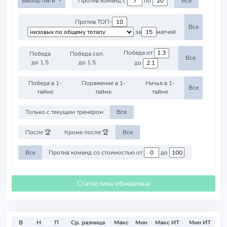
Выбор лиги
Против команд с
по
Все
Против ТОП-
Все
за
матчей
Победа от
Победа
Победа соп.
Все
до 1.5
до 1.5
до
Победа в 1-
Поражение в 1-
Ничья в 1-
Все
тайме
тайме
тайме
Только с текущим тренером
Все
После 🏆
Кроме после 🏆
Все
Все
Против команд со стоимостью от
до
Статистика обновлена
В
Н
П
Ср. разница
Макс
Мин
Макс ИТ
Мин ИТ