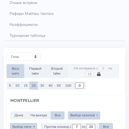
Очные встречи
Рефери Mathieu Vernice
Коэффициенты
Турнирная таблица
На интервале с
по
Весь
Первый
Второй
матч
тайм
тайм
5
10
15
20
30
40
50
100
MONTPELLIER
Дома
На выезде
Все
Выбор сезонов
Выбор лиги
Против команд с
по
Все