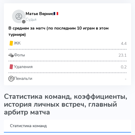
Матье Вернис
Судья
⬤
В среднем за матч (по последним 10 играм в этом
турнире)
4.4
ЖК
23.1
Фолы
0.2
Удаления
-
Пенальти
Статистика команд, коэффициенты,
история личных встреч, главный
арбитр матча
Статистика команд