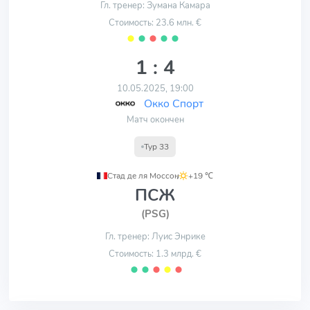
Гл. тренер: Зумана Камара
Стоимость: 23.6 млн. €
⬤
⬤
⬤
⬤
⬤
1 : 4
10.05.2025, 19:00
Окко Спорт
Матч окончен
Тур 33
Стад де ля Моссон
,
+19 ℃
ПСЖ
(PSG)
Гл. тренер: Луис Энрике
Стоимость: 1.3 млрд. €
⬤
⬤
⬤
⬤
⬤