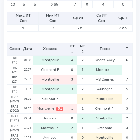
10
5
5
0.65
7
0
4
0
Макс ИТ
Мин ИТ
Ср ИТ
Ср ИТ
Ср. Т
Соп
Соп
Соп
4
0
1.75
1.1
2.85
ИТ
ИТ
Сезон
Дата
Хозяева
Гости
Т
1
2
FRIC
Montpellie
4
2
Rodez Avey
6
01.08
(26)
FRIC
Clermont F
0
1
Montpellie
1
25.07
(26)
FRIC
Montpellie
3
4
AS Cannes
7
22.07
(26)
FRIC
Montpellie
3
2
Aubagne
5
11.07
(26)
FRA2
Red Star F
1
1
Montpellie
2
09.05
(25/26)
FRA2
Montpellie
1
2
Clermont F
3
51
02.05
(25/26)
FRA2
Amiens
0
2
Montpellie
2
24.04
(25/26)
FRA2
Montpellie
2
1
Grenoble
3
17.04
(25/26)
FRA2
Annecy
0
0
Montpellie
0
10.04
(25/26)