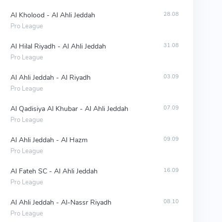
Al Kholood - Al Ahli Jeddah
28.08
Pro League
Al Hilal Riyadh - Al Ahli Jeddah
31.08
Pro League
Al Ahli Jeddah - Al Riyadh
03.09
Pro League
Al Qadisiya Al Khubar - Al Ahli Jeddah
07.09
Pro League
Al Ahli Jeddah - Al Hazm
09.09
Pro League
Al Fateh SC - Al Ahli Jeddah
16.09
Pro League
Al Ahli Jeddah - Al-Nassr Riyadh
08.10
Pro League