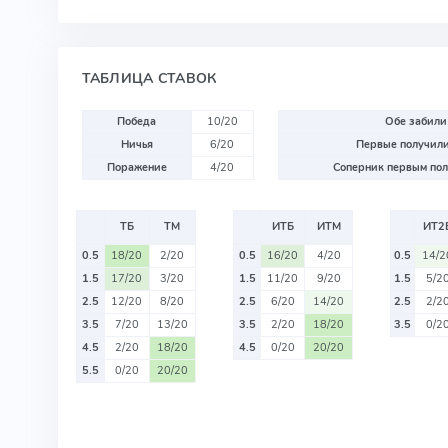
ТАБЛИЦА СТАВОК
Победа
10/20
Обе забили
Ничья
6/20
Первые получили
Поражение
4/20
Соперник первым пол
ТБ
ТМ
ИТБ
ИТМ
ИТ2
0.5
18/20
2/20
0.5
16/20
4/20
0.5
14/2
1.5
17/20
3/20
1.5
11/20
9/20
1.5
5/2
2.5
12/20
8/20
2.5
6/20
14/20
2.5
2/2
3.5
7/20
13/20
3.5
2/20
18/20
3.5
0/2
4.5
2/20
18/20
4.5
0/20
20/20
5.5
0/20
20/20