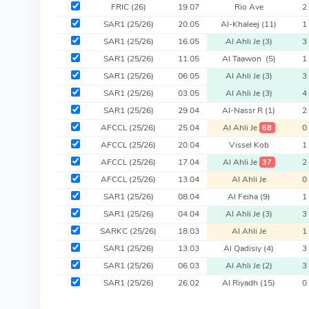
FRIC
(26)
19.07
Rio Ave
2
SAR1
(25/26)
20.05
Al-Khaleej
(11)
1
SAR1
(25/26)
16.05
Al Ahli Je
(3)
3
SAR1
(25/26)
11.05
Al Taawon
(5)
1
SAR1
(25/26)
06.05
Al Ahli Je
(3)
3
SAR1
(25/26)
03.05
Al Ahli Je
(3)
4
SAR1
(25/26)
29.04
Al-Nassr R
(1)
2
AFCCL
(25/26)
25.04
Al Ahli Je
0
68
AFCCL
(25/26)
20.04
Vissel Kob
1
AFCCL
(25/26)
17.04
Al Ahli Je
2
37
AFCCL
(25/26)
13.04
Al Ahli Je
0
SAR1
(25/26)
08.04
Al Feiha
(9)
1
SAR1
(25/26)
04.04
Al Ahli Je
(3)
3
SARKC
(25/26)
18.03
Al Ahli Je
1
SAR1
(25/26)
13.03
Al Qadisiy
(4)
3
SAR1
(25/26)
06.03
Al Ahli Je
(2)
3
SAR1
(25/26)
26.02
Al Riyadh
(15)
0