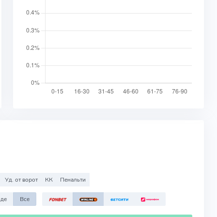
Уд. от ворот
КК
Пенальти
зде
Все