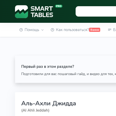
Помощь
Как пользоваться?
Б
Важно
Первый раз в этом разделе?
Подготовили для вас пошаговый гайд, и видео для тех,
Аль-Ахли Джидда
(Al Ahli Jeddah)