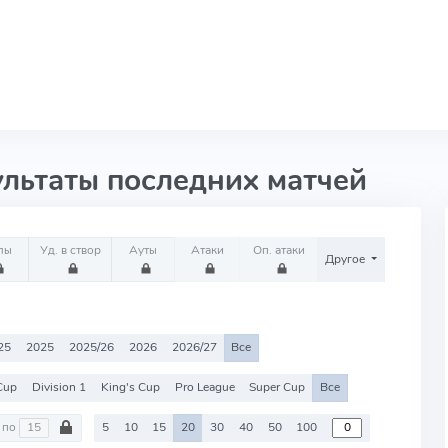
ультаты последних матчей
лы
Уд. в створ
Ауты
Атаки
Оп. атаки
Другое
25
2025
2025/26
2026
2026/27
Все
 Cup
Division 1
King's Cup
Pro League
Super Cup
Все
по
5
10
15
20
30
40
50
100