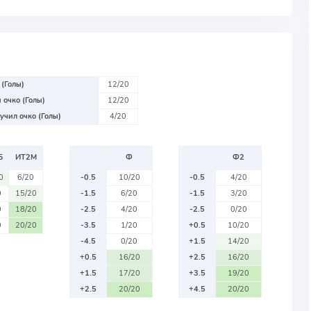
 (Голы)
12/20
 очко (Голы)
12/20
учил очко (Голы)
4/20
Б
ИТ2М
Ф
Ф2
0
6/20
-0.5
10/20
-0.5
4/20
0
15/20
-1.5
6/20
-1.5
3/20
0
18/20
-2.5
4/20
-2.5
0/20
0
20/20
-3.5
1/20
+0.5
10/20
-4.5
0/20
+1.5
14/20
+0.5
16/20
+2.5
16/20
+1.5
17/20
+3.5
19/20
+2.5
20/20
+4.5
20/20