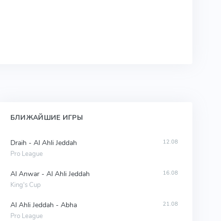
БЛИЖАЙШИЕ ИГРЫ
Draih - Al Ahli Jeddah
12.08
Pro League
Al Anwar - Al Ahli Jeddah
16.08
King's Cup
Al Ahli Jeddah - Abha
21.08
Pro League