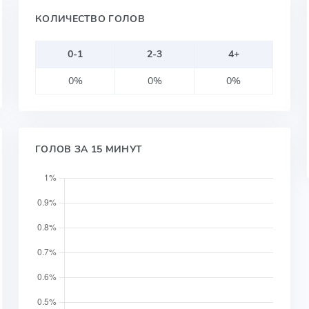
КОЛИЧЕСТВО ГОЛОВ
0-1
2-3
4+
0%
0%
0%
ГОЛОВ ЗА 15 МИНУТ