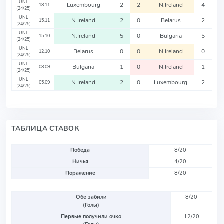
UNL
Luxembourg
2
2
N.Ireland
4
18.11
(24/25)
UNL
N.Ireland
2
0
Belarus
2
15.11
(24/25)
UNL
N.Ireland
5
0
Bulgaria
5
15.10
(24/25)
UNL
Belarus
0
0
N.Ireland
0
12.10
(24/25)
UNL
Bulgaria
1
0
N.Ireland
1
08.09
(24/25)
UNL
N.Ireland
2
0
Luxembourg
2
05.09
(24/25)
ТАБЛИЦА СТАВОК
Победа
8/20
Ничья
4/20
Поражение
8/20
Обе забили
8/20
(Голы)
Первые получили очко
12/20