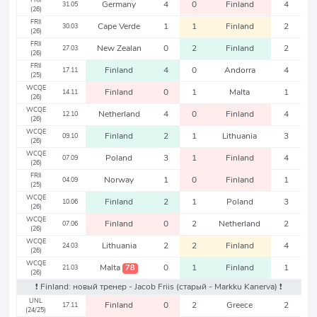
FRII
Germany
4
0
Finland
4
31.05
(26)
FRII
Cape Verde
1
1
Finland
2
30.03
(26)
FRII
New Zealan
0
2
Finland
2
27.03
(26)
FRII
Finland
4
0
Andorra
4
17.11
(25)
WCQE
Finland
0
1
Malta
1
14.11
(26)
WCQE
Netherland
4
0
Finland
4
12.10
(26)
WCQE
Finland
2
1
Lithuania
3
09.10
(26)
WCQE
Poland
3
1
Finland
4
07.09
(26)
FRII
Norway
1
0
Finland
1
04.09
(25)
WCQE
Finland
2
1
Poland
3
10.06
(26)
WCQE
Finland
0
2
Netherland
2
07.06
(26)
WCQE
Lithuania
2
2
Finland
4
24.03
(26)
WCQE
Malta
0
1
Finland
1
78
21.03
(26)
❗️ Finland: новый тренер - Jacob Friis
(старый - Markku Kanerva)
❗️
UNL
Finland
0
2
Greece
2
17.11
(24/25)