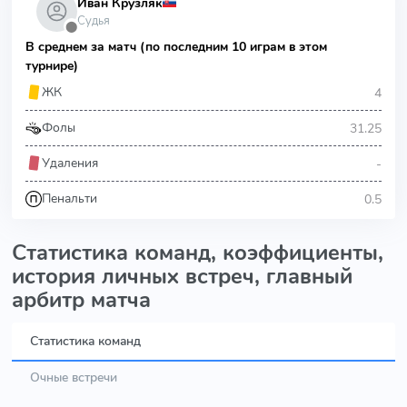
Иван Крузляк
Судья
⬤
В среднем за матч (по последним 10 играм в этом
турнире)
4
ЖК
31.25
Фолы
-
Удаления
0.5
Пенальти
Статистика команд, коэффициенты,
история личных встреч, главный
арбитр матча
Статистика команд
Очные встречи