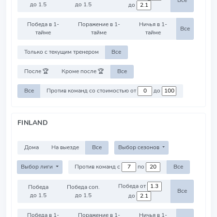
Все
до 1.5
до 1.5
до
Победа в 1-
Поражение в 1-
Ничья в 1-
Все
тайме
тайме
тайме
Только с текущим тренером
Все
После 🏆
Кроме после 🏆
Все
Все
Против команд со стоимостью от
до
FINLAND
Дома
На выезде
Все
Выбор сезонов
Выбор лиги
Против команд с
по
Все
Победа от
Победа
Победа соп.
Все
до 1.5
до 1.5
до
Победа в 1-
Поражение в 1-
Ничья в 1-