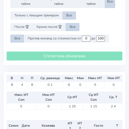
Все
тайме
тайме
тайме
Только с текущим тренером
Все
После 🏆
Кроме после 🏆
Все
Все
Против команд со стоимостью от
до
Статистика обновлена
В
Н
П
Ср. разница
Макс
Мин
Макс ИТ
Мин ИТ
8
4
8
0.1
6
0
5
0
Макс ИТ
Мин ИТ
Ср ИТ
Ср ИТ
Ср. Т
Соп
Соп
Соп
5
0
1.25
1.15
2.4
ИТ
ИТ
Сезон
Дата
Хозяева
Гости
Т
1
2