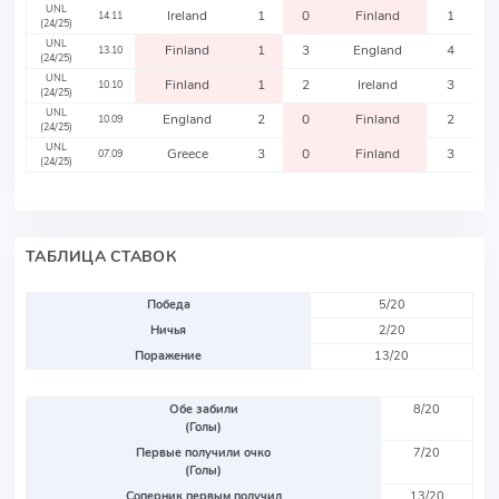
UNL
Ireland
1
0
Finland
1
14.11
(24/25)
UNL
Finland
1
3
England
4
13.10
(24/25)
UNL
Finland
1
2
Ireland
3
10.10
(24/25)
UNL
England
2
0
Finland
2
10.09
(24/25)
UNL
Greece
3
0
Finland
3
07.09
(24/25)
ТАБЛИЦА СТАВОК
Победа
5/20
Ничья
2/20
Поражение
13/20
Обе забили
8/20
(Голы)
Первые получили очко
7/20
(Голы)
Соперник первым получил
13/20