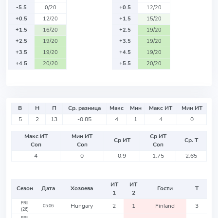
-5.5
0/20
+0.5
12/20
+0.5
12/20
+1.5
15/20
+1.5
16/20
+2.5
19/20
+2.5
19/20
+3.5
19/20
+3.5
19/20
+4.5
19/20
+4.5
20/20
+5.5
20/20
В
Н
П
Ср. разница
Макс
Мин
Макс ИТ
Мин ИТ
5
2
13
-0.85
4
1
4
0
Макс ИТ
Мин ИТ
Ср ИТ
Ср ИТ
Ср. Т
Соп
Соп
Соп
4
0
0.9
1.75
2.65
ИТ
ИТ
Сезон
Дата
Хозяева
Гости
Т
1
2
FRII
Hungary
2
1
Finland
3
05.06
(26)