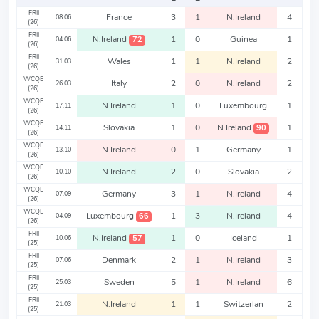
FRII
France
3
1
N.Ireland
4
08.06
(26)
FRII
N.Ireland
1
0
Guinea
1
72
04.06
(26)
FRII
Wales
1
1
N.Ireland
2
31.03
(26)
WCQE
Italy
2
0
N.Ireland
2
26.03
(26)
WCQE
N.Ireland
1
0
Luxembourg
1
17.11
(26)
WCQE
Slovakia
1
0
N.Ireland
1
90
14.11
(26)
WCQE
N.Ireland
0
1
Germany
1
13.10
(26)
WCQE
N.Ireland
2
0
Slovakia
2
10.10
(26)
WCQE
Germany
3
1
N.Ireland
4
07.09
(26)
WCQE
Luxembourg
1
3
N.Ireland
4
66
04.09
(26)
FRII
N.Ireland
1
0
Iceland
1
57
10.06
(25)
FRII
Denmark
2
1
N.Ireland
3
07.06
(25)
FRII
Sweden
5
1
N.Ireland
6
25.03
(25)
FRII
N.Ireland
1
1
Switzerlan
2
21.03
(25)