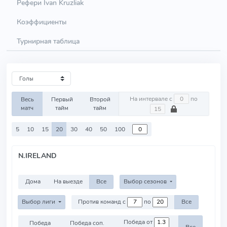
Рефери Ivan Kruzliak
Коэффициенты
Турнирная таблица
На интервале с
по
Весь
Первый
Второй
матч
тайм
тайм
5
10
15
20
30
40
50
100
N.IRELAND
Дома
На выезде
Все
Выбор сезонов
Выбор лиги
Против команд с
по
Все
Победа от
Победа
Победа соп.