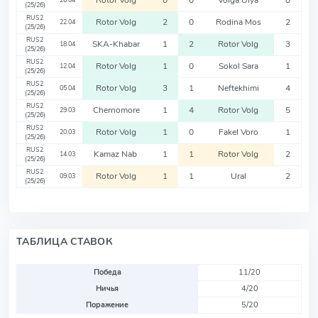
Rotor Volg
0
0
Volga Ulya
0
26.04
(25/26)
RUS2
Rotor Volg
2
0
Rodina Mos
2
22.04
(25/26)
RUS2
SKA-Khabar
1
2
Rotor Volg
3
18.04
(25/26)
RUS2
Rotor Volg
1
0
Sokol Sara
1
12.04
(25/26)
RUS2
Rotor Volg
3
1
Neftekhimi
4
05.04
(25/26)
RUS2
Chernomore
1
4
Rotor Volg
5
29.03
(25/26)
RUS2
Rotor Volg
1
0
Fakel Voro
1
20.03
(25/26)
RUS2
Kamaz Nab
1
1
Rotor Volg
2
14.03
(25/26)
RUS2
Rotor Volg
1
1
Ural
2
09.03
(25/26)
ТАБЛИЦА СТАВОК
Победа
11/20
Ничья
4/20
Поражение
5/20