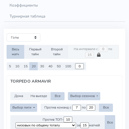
Коэффициенты
Турнирная таблица
На интервале с
по
Весь
Первый
Второй
матч
тайм
тайм
5
10
15
20
30
40
50
100
TORPEDO ARMAVIR
Дома
На выезде
Все
Выбор сезонов
Выбор лиги
Против команд с
по
Все
Против ТОП-
Все
за
матчей