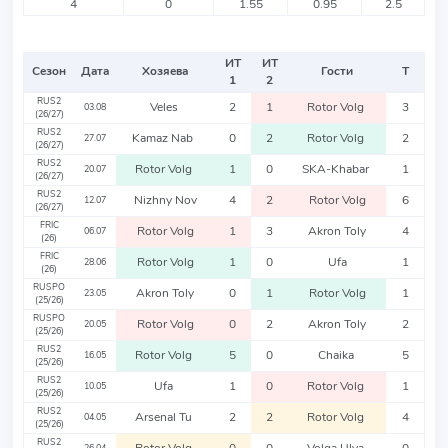
4
0
1.55
0.95
2.5
ИТ
ИТ
Сезон
Дата
Хозяева
Гости
Т
1
2
RUS2
Veles
2
1
Rotor Volg
3
03.08
(26/27)
RUS2
Kamaz Nab
0
2
Rotor Volg
2
27.07
(26/27)
RUS2
Rotor Volg
1
0
SKA-Khabar
1
20.07
(26/27)
RUS2
Nizhny Nov
4
2
Rotor Volg
6
12.07
(26/27)
FRIC
Rotor Volg
1
3
Akron Toly
4
06.07
(26)
FRIC
Rotor Volg
1
0
Ufa
1
28.06
(26)
RUSPO
Akron Toly
0
1
Rotor Volg
1
23.05
(25/26)
RUSPO
Rotor Volg
0
2
Akron Toly
2
20.05
(25/26)
RUS2
Rotor Volg
5
0
Chaika
5
16.05
(25/26)
RUS2
Ufa
1
0
Rotor Volg
1
10.05
(25/26)
RUS2
Arsenal Tu
2
2
Rotor Volg
4
04.05
(25/26)
RUS2