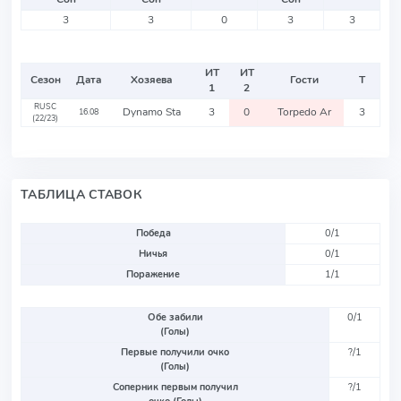
3
3
0
3
3
ИТ
ИТ
Сезон
Дата
Хозяева
Гости
Т
1
2
RUSC
Dynamo Sta
3
0
Torpedo Ar
3
16.08
(22/23)
ТАБЛИЦА СТАВОК
Победа
0/1
Ничья
0/1
Поражение
1/1
Обе забили
0/1
(Голы)
Первые получили очко
?/1
(Голы)
Соперник первым получил
?/1