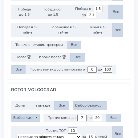
Победа от
Победа
Победа соп.
Все
до 1.5
до 1.5
до
Победа в 1-
Поражение в 1-
Ничья в 1-
Все
тайме
тайме
тайме
Только с текущим тренером
Все
После 🏆
Кроме после 🏆
Все
Все
Против команд со стоимостью от
до
ROTOR VOLGOGRAD
Дома
На выезде
Все
Выбор сезонов
Выбор лиги
Против команд с
по
Все
Против ТОП-
Все
за
матчей