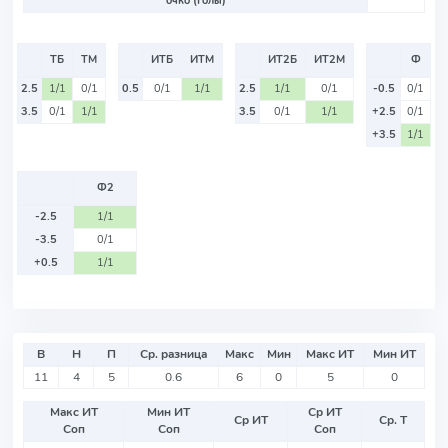
очко (Голы)
ТБ
ТМ
ИТБ
ИТМ
ИТ2Б
ИТ2М
Ф
2.5
1/1
0/1
0.5
0/1
1/1
2.5
1/1
0/1
-0.5
0/1
3.5
0/1
1/1
3.5
0/1
1/1
+2.5
0/1
+3.5
1/1
Ф2
-2.5
1/1
-3.5
0/1
+0.5
1/1
В
Н
П
Ср. разница
Макс
Мин
Макс ИТ
Мин ИТ
11
4
5
0.6
6
0
5
0
Макс ИТ
Мин ИТ
Ср ИТ
Ср ИТ
Ср. Т
Соп
Соп
Соп