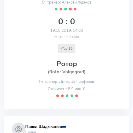
Гл. тренер: Алексей Жданов
⬤
⬤
⬤
⬤
⬤
0 : 0
19.10.2019, 14:00
Матч окончен
Тур 18
Ротор
(Rotor Volgograd)
Гл. тренер: Дмитрий Парфенов
Стоимость: 8.9 млн. €
⬤
⬤
⬤
⬤
⬤
Павел Шадыханов
Судья