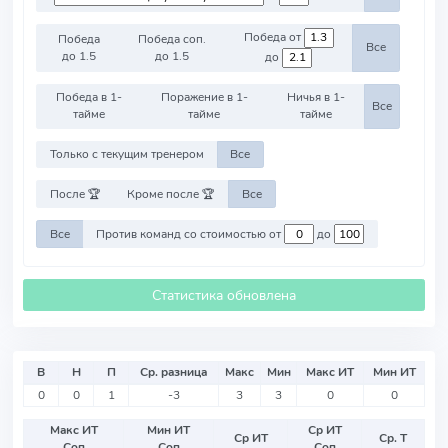
Победа от
Победа
Победа соп.
Все
до 1.5
до 1.5
до
Победа в 1-
Поражение в 1-
Ничья в 1-
Все
тайме
тайме
тайме
Только с текущим тренером
Все
После 🏆
Кроме после 🏆
Все
Все
Против команд со стоимостью от
до
Статистика обновлена
В
Н
П
Ср. разница
Макс
Мин
Макс ИТ
Мин ИТ
0
0
1
-3
3
3
0
0
Макс ИТ
Мин ИТ
Ср ИТ
Ср ИТ
Ср. Т
Соп
Соп
Соп