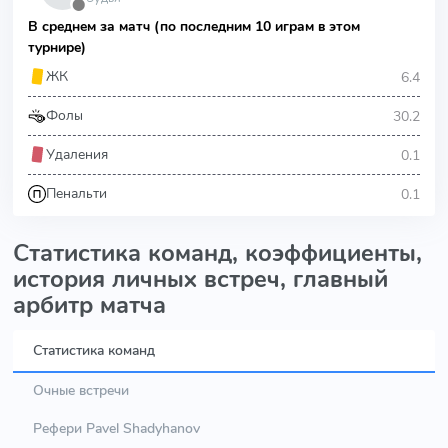
⬤
В среднем за матч (по последним 10 играм в этом
турнире)
6.4
ЖК
30.2
Фолы
0.1
Удаления
0.1
Пенальти
Статистика команд, коэффициенты,
история личных встреч, главный
арбитр матча
Статистика команд
Очные встречи
Рефери Pavel Shadyhanov