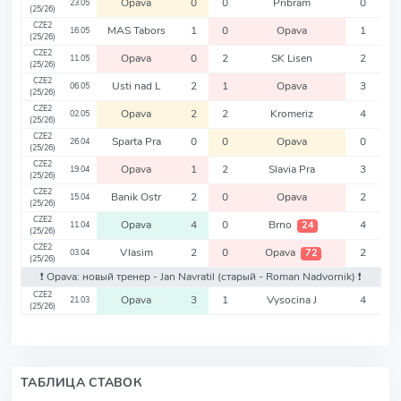
Opava
0
0
Pribram
0
23.05
(25/26)
CZE2
MAS Tabors
1
0
Opava
1
16.05
(25/26)
CZE2
Opava
0
2
SK Lisen
2
11.05
(25/26)
CZE2
Usti nad L
2
1
Opava
3
06.05
(25/26)
CZE2
Opava
2
2
Kromeriz
4
02.05
(25/26)
CZE2
Sparta Pra
0
0
Opava
0
26.04
(25/26)
CZE2
Opava
1
2
Slavia Pra
3
19.04
(25/26)
CZE2
Banik Ostr
2
0
Opava
2
15.04
(25/26)
CZE2
Opava
4
0
Brno
4
24
11.04
(25/26)
CZE2
Vlasim
2
0
Opava
2
72
03.04
(25/26)
❗️ Opava: новый тренер - Jan Navratil
(старый - Roman Nadvornik)
❗️
CZE2
Opava
3
1
Vysocina J
4
21.03
(25/26)
ТАБЛИЦА СТАВОК