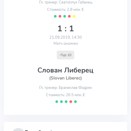
Гл. тренер: Сватоплук Габанец
Стоимость: 2.8 млн. €
⬤
⬤
⬤
⬤
⬤
1 : 1
21.09.2019, 14:30
Матч окончен
Тур 10
Слован Либерец
(Slovan Liberec)
Гл. тренер: Бранислав Фодрек
Стоимость: 26.5 млн. €
⬤
⬤
⬤
⬤
⬤