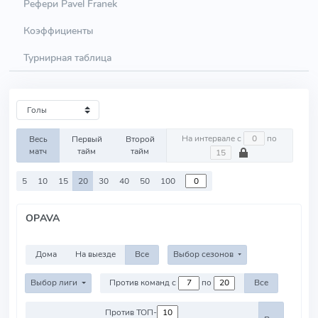
Рефери Pavel Franek
Коэффициенты
Турнирная таблица
На интервале с
по
Весь
Первый
Второй
матч
тайм
тайм
5
10
15
20
30
40
50
100
OPAVA
Дома
На выезде
Все
Выбор сезонов
Выбор лиги
Против команд с
по
Все
Против ТОП-