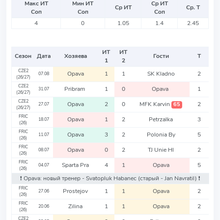
Макс ИТ
Мин ИТ
Ср ИТ
Ср ИТ
Ср. Т
Соп
Соп
Соп
4
0
1.05
1.4
2.45
ИТ
ИТ
Сезон
Дата
Хозяева
Гости
Т
1
2
CZE2
Opava
1
1
SK Kladno
2
07.08
(26/27)
CZE2
Pribram
1
0
Opava
1
31.07
(26/27)
CZE2
Opava
2
0
MFK Karvin
2
65
27.07
(26/27)
FRIC
Opava
1
2
Petrzalka
3
18.07
(26)
FRIC
Opava
3
2
Polonia By
5
11.07
(26)
FRIC
Opava
0
2
TJ Unie Hl
2
08.07
(26)
FRIC
Sparta Pra
4
1
Opava
5
04.07
(26)
❗️ Opava: новый тренер - Svatopluk Habanec
(старый - Jan Navratil)
❗️
FRIC
Prostejov
1
1
Opava
2
27.06
(26)
FRIC
Zilina
1
1
Opava
2
20.06
(26)
CZE2