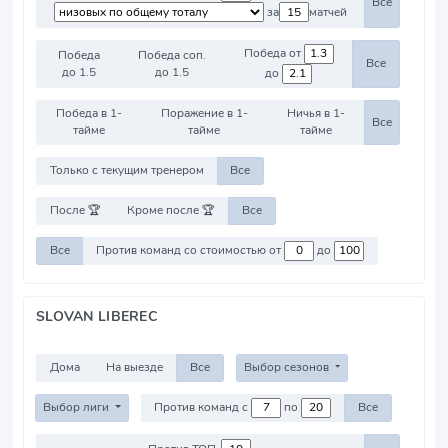
Все
за
матчей
Победа от
Победа
Победа соп.
Все
до 1.5
до 1.5
до
Победа в 1-
Поражение в 1-
Ничья в 1-
Все
тайме
тайме
тайме
Только с текущим тренером
Все
После 🏆
Кроме после 🏆
Все
Все
Против команд со стоимостью от
до
SLOVAN LIBEREC
Дома
На выезде
Все
Выбор сезонов
Выбор лиги
Против команд с
по
Все