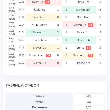
CZE1
Slovan Lib
1
2
Slavia Pra
3
83
02.05
(25/26)
CZE1
Jablonec
1
2
Slovan Lib
3
25.04
(25/26)
CZE1
Slovan Lib
0
0
Mlada Bole
0
18.04
(25/26)
CZE1
MFK Karvin
3
1
Slovan Lib
4
61
12.04
(25/26)
CZE1
Slovan Lib
2
1
Slovacko
3
04.04
(25/26)
FRIC
Pardubice
1
2
Slovan Lib
3
27.03
(26)
CZE1
Slovan Lib
1
1
Teplice
2
88
15.03
(25/26)
CZE1
Bohemians
0
0
Slovan Lib
0
64
82
07.03
(25/26)
CZE1
Slovan Lib
0
1
Hradec Kra
1
28.02
(25/26)
ТАБЛИЦА СТАВОК
Победа
8/20
Ничья
4/20
Поражение
8/20