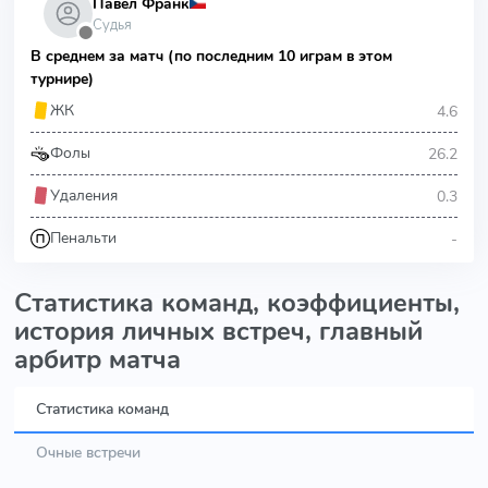
Павел Франк
Судья
⬤
В среднем за матч (по последним 10 играм в этом
турнире)
4.6
ЖК
26.2
Фолы
0.3
Удаления
-
Пенальти
Статистика команд, коэффициенты,
история личных встреч, главный
арбитр матча
Статистика команд
Очные встречи