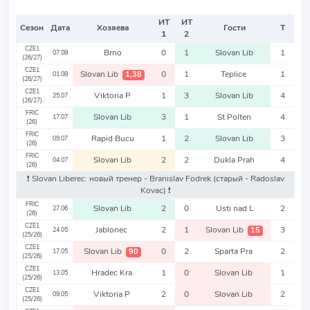
ИТ
ИТ
Сезон
Дата
Хозяева
Гости
Т
1
2
CZE1
Brno
0
1
Slovan Lib
1
07.08
(26/27)
CZE1
Slovan Lib
0
1
Teplice
1
1,38
01.08
(26/27)
CZE1
Viktoria P
1
3
Slovan Lib
4
25.07
(26/27)
FRIC
Slovan Lib
3
1
St Polten
4
17.07
(26)
FRIC
Rapid Bucu
1
2
Slovan Lib
3
09.07
(26)
FRIC
Slovan Lib
2
2
Dukla Prah
4
04.07
(26)
❗️ Slovan Liberec: новый тренер - Branislav Fodrek
(старый - Radoslav
Kovac)
❗️
FRIC
Slovan Lib
2
0
Usti nad L
2
27.06
(26)
CZE1
Jablonec
2
1
Slovan Lib
3
15
24.05
(25/26)
CZE1
Slovan Lib
0
2
Sparta Pra
2
90
17.05
(25/26)
CZE1
Hradec Kra
1
0
Slovan Lib
1
13.05
(25/26)
CZE1
Viktoria P
2
0
Slovan Lib
2
09.05
(25/26)