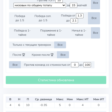
Против ТОП-
Все
за
матчей
Победа от
Победа
Победа соп.
Все
до 1.5
до 1.5
до
Победа в 1-
Поражение в 1-
Ничья в 1-
Все
тайме
тайме
тайме
Только с текущим тренером
Все
После 🏆
Кроме после 🏆
Все
Все
Против команд со стоимостью от
до
Статистика обновлена
В
Н
П
Ср. разница
Макс
Мин
Макс ИТ
Мин ИТ
4
6
10
-0.35
5
0
4
0