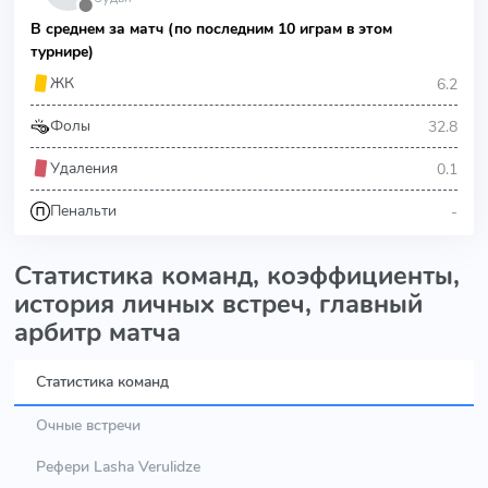
⬤
В среднем за матч (по последним 10 играм в этом
турнире)
6.2
ЖК
32.8
Фолы
0.1
Удаления
-
Пенальти
Статистика команд, коэффициенты,
история личных встреч, главный
арбитр матча
Статистика команд
Очные встречи
Рефери Lasha Verulidze