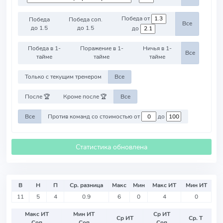
Победа от
Победа
Победа соп.
Все
до 1.5
до 1.5
до
Победа в 1-
Поражение в 1-
Ничья в 1-
Все
тайме
тайме
тайме
Только с текущим тренером
Все
После 🏆
Кроме после 🏆
Все
Все
Против команд со стоимостью от
до
Статистика обновлена
В
Н
П
Ср. разница
Макс
Мин
Макс ИТ
Мин ИТ
11
5
4
0.9
6
0
4
0
Макс ИТ
Мин ИТ
Ср ИТ
Ср ИТ
Ср. Т
Соп
Соп
Соп