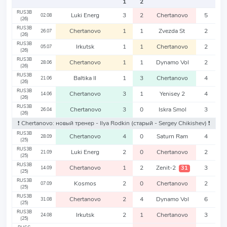
1
2
RUS3B
Luki Energ
3
2
Chertanovo
5
02.08
(26)
RUS3B
Chertanovo
1
1
Zvezda St
2
26.07
(26)
RUS3B
Irkutsk
1
1
Chertanovo
2
05.07
(26)
RUS3B
Chertanovo
1
1
Dynamo Vol
2
28.06
(26)
RUS3B
Baltika II
1
3
Chertanovo
4
21.06
(26)
RUS3B
Chertanovo
3
1
Yenisey 2
4
14.06
(26)
RUS3B
Chertanovo
3
0
Iskra Smol
3
26.04
(26)
❗️ Chertanovo: новый тренер - Ilya Rodkin
(старый - Sergey Chikishev)
❗️
RUS3B
Chertanovo
4
0
Saturn Ram
4
28.09
(25)
RUS3B
Luki Energ
2
0
Chertanovo
2
21.09
(25)
RUS3B
Chertanovo
1
2
Zenit-2
3
31
14.09
(25)
RUS3B
Kosmos
2
0
Chertanovo
2
07.09
(25)
RUS3B
Chertanovo
2
4
Dynamo Vol
6
31.08
(25)
RUS3B
Irkutsk
2
1
Chertanovo
3
24.08
(25)