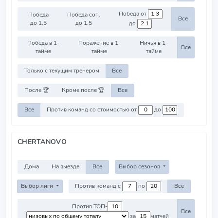
Победа от
Победа
Победа соп.
Все
до 1.5
до 1.5
до
Победа в 1-
Поражение в 1-
Ничья в 1-
Все
тайме
тайме
тайме
Только с текущим тренером
Все
После 🏆
Кроме после 🏆
Все
Все
Против команд со стоимостью от
до
CHERTANOVO
Дома
На выезде
Все
Выбор сезонов
Выбор лиги
Против команд с
по
Все
Против ТОП-
Все
за
матчей