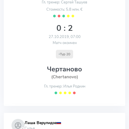
Гл. тренер: Сергей Ташуев
Стоимость: 5.8 млн. €
⬤
⬤
⬤
⬤
⬤
0 : 2
27.10.2019, 07:00
Матч окончен
Тур 20
Чертаново
(Chertanovo)
Гл. тренер: Илья Родкин
⬤
⬤
⬤
⬤
⬤
Лаша Верулидзе
Судья