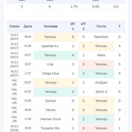
3
0
1.75
0.85
2.6
ИТ
ИТ
Сезон
Дата
Хозяева
Гости
Т
1
2
RUS2
Yenisey
0
0
Tekstilshi
0
08.08
(26/27)
RUS2
Spartak Ko
2
2
Yenisey
4
01.08
(26/27)
RUS2
Yenisey
4
1
Veles
5
26.07
(26/27)
RUS2
Ural
3
0
Yenisey
3
19.07
(26/27)
RUS2
Volga Ulya
1
2
Yenisey
3
11.07
(26/27)
FRIC
Yenisey
1
1
Andijan
2
04.07
(26)
FRIC
Yenisey
4
1
Zenit-2
5
03.07
(26)
FRIC
Gomel
0
0
Yenisey
0
23.06
(26)
FRIC
Minsk
0
0
Yenisey
0
18.06
(26)
FRIC
Neman Grod
0
2
Yenisey
2
17.06
(26)
RUS2
Torpedo Mo
1
0
Yenisey
1
16.05
(25/26)