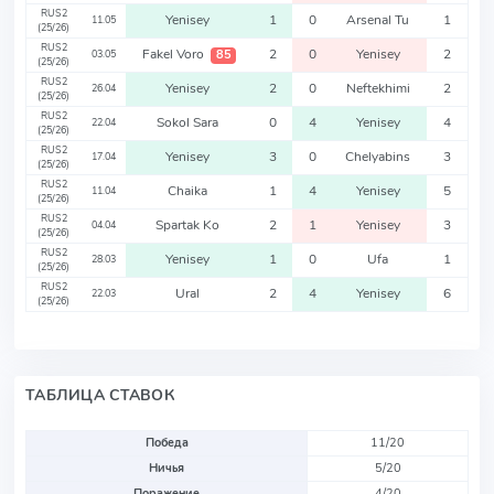
RUS2
Yenisey
1
0
Arsenal Tu
1
11.05
(25/26)
RUS2
Fakel Voro
2
0
Yenisey
2
85
03.05
(25/26)
RUS2
Yenisey
2
0
Neftekhimi
2
26.04
(25/26)
RUS2
Sokol Sara
0
4
Yenisey
4
22.04
(25/26)
RUS2
Yenisey
3
0
Chelyabins
3
17.04
(25/26)
RUS2
Chaika
1
4
Yenisey
5
11.04
(25/26)
RUS2
Spartak Ko
2
1
Yenisey
3
04.04
(25/26)
RUS2
Yenisey
1
0
Ufa
1
28.03
(25/26)
RUS2
Ural
2
4
Yenisey
6
22.03
(25/26)
ТАБЛИЦА СТАВОК
Победа
11/20
Ничья
5/20
Поражение
4/20