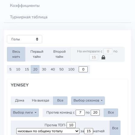
Коэффициенты
Турнирная таблица
На интервале с
по
Весь
Первый
Второй
матч
тайм
тайм
5
10
15
20
30
40
50
100
YENISEY
Дома
На выезде
Все
Выбор сезонов
Выбор лиги
Против команд с
по
Все
Против ТОП-
Все
за
матчей