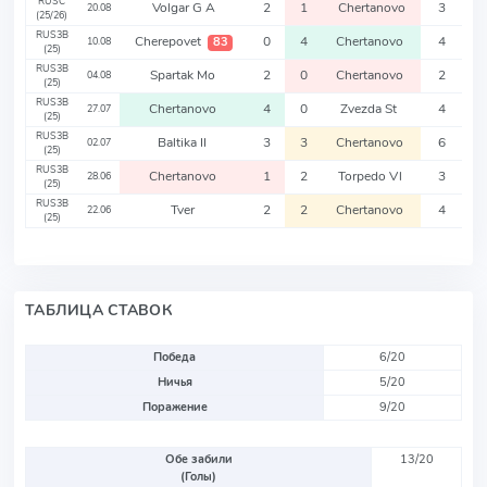
RUSC
Volgar G A
2
1
Chertanovo
3
20.08
(25/26)
RUS3B
Cherepovet
0
4
Chertanovo
4
83
10.08
(25)
RUS3B
Spartak Mo
2
0
Chertanovo
2
04.08
(25)
RUS3B
Chertanovo
4
0
Zvezda St
4
27.07
(25)
RUS3B
Baltika II
3
3
Chertanovo
6
02.07
(25)
RUS3B
Chertanovo
1
2
Torpedo Vl
3
28.06
(25)
RUS3B
Tver
2
2
Chertanovo
4
22.06
(25)
ТАБЛИЦА СТАВОК
Победа
6/20
Ничья
5/20
Поражение
9/20
Обе забили
13/20
(Голы)